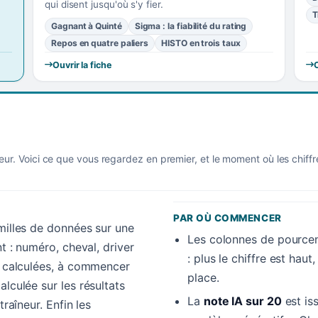
qui disent jusqu'où s'y fier.
T
Gagnant à Quinté
Sigma : la fiabilité du rating
Repos en quatre paliers
HISTO en trois taux
Ouvrir la fiche
O
eur. Voici ce que vous regardez en premier, et le moment où les chiff
PAR OÙ COMMENCER
amilles de données sur une
Les colonnes de pourcen
nt : numéro, cheval, driver
: plus le chiffre est hau
es calculées, à commencer
place.
alculée sur les résultats
La
note IA sur 20
est is
traîneur. Enfin les