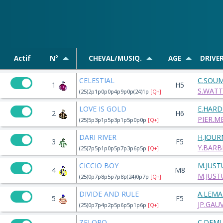
Actif
N°
CHEVAL/MUSIQ.
AGE
DRIVE
CELESTIAL
C.SOU
1
H5
S.WATT
(25)2p1p0p0p4p9p0p(24)1p
[Q+]
LOVE IS GOLD
E.HAR
2
H6
PIER.
(25)5p3p1p5p3p1p5p0p0p
[Q+]
DARI RIVER
H.JOUR
3
F5
Y.BARB
(25)7p5p1p0p5p7p3p6p5p
[Q+]
CICCIO BOY
M.JUS
4
M8
M.JUS
(25)0p7p8p5p7p8p(24)0p7p
[Q+]
DIVIDE AND RULE
A.LEMA
5
F5
JP.GAUV
(25)0p7p4p2p5p6p5p1p6p
[Q+]
ZELORO
C.DEM