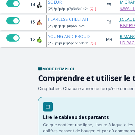
SOEUR
M.GRA
14
F5
S.WATT
(25)3p2p8p1p7p3p3p1p2p
[Q+]
FEARLESS CHEETAH
J.CLAU
15
F6
F.BRES
(25)1p3p3p1p8p6p1p2p
YOUNG AND PROUD
R.MAN
16
M4
LD.RA
(25)6p9p6p2p5p1p1p0p0p
[Q+]
MODE D'EMPLOI
Comprendre et utiliser le 
Cinq fiches. Chacune annonce ce qu'elle contient
Lire le tableau des partants
Ce que contient une ligne, l'heure à laquelle les
chiffres cessent de bouger, et par où commence