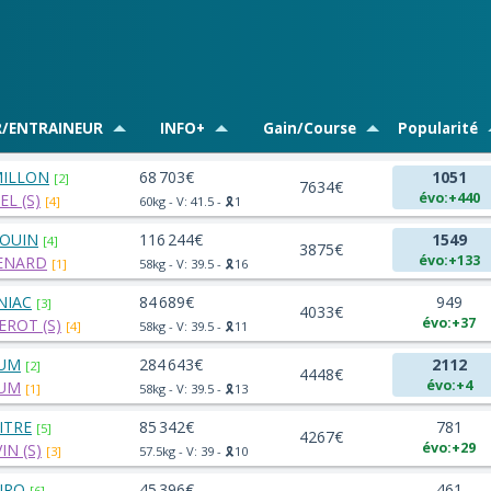
R/ENTRAINEUR
INFO+
Gain/Course
Popularité
MILLON
68 703€
1051
[2]
7634€
évo:+440
EL (S)
[4]
60kg - V: 41.5 - 🎗️1
DOUIN
116 244€
1549
[4]
3875€
évo:+133
MENARD
[1]
58kg - V: 39.5 - 🎗️16
NIAC
84 689€
949
[3]
4033€
évo:+37
EROT (S)
[4]
58kg - V: 39.5 - 🎗️11
TUM
284 643€
2112
[2]
4448€
évo:+4
TUM
[1]
58kg - V: 39.5 - 🎗️13
ITRE
85 342€
781
[5]
4267€
évo:+29
IN (S)
[3]
57.5kg - V: 39 - 🎗️10
URO
45 396€
461
[6]