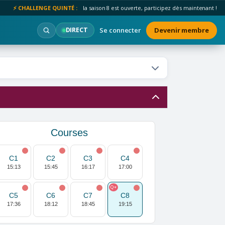
⚡ CHALLENGE QUINTÉ :
la saison 8 est ouverte, participez dès maintenant !
Se connecter
Devenir membre
DIRECT
Courses
C1
C2
C3
C4
15:13
15:45
16:17
17:00
Q+
C5
C6
C7
C8
17:36
18:12
18:45
19:15