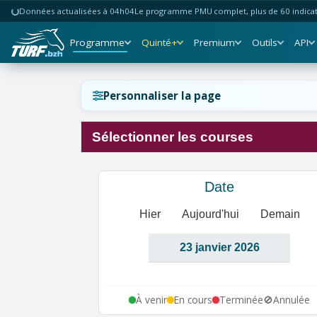
Données actualisées à 04h04
Le programme PMU complet, plus de 60 indicate
Programme
Quinté+
Premium
Outils
API
Réinitialiser l'affichage ?
Personnaliser la page
Sélectionner les courses
Annuler
Réinitialiser
Date
Hier
Aujourd'hui
Demain
À venir
En cours
Terminée
🚫
Annulée