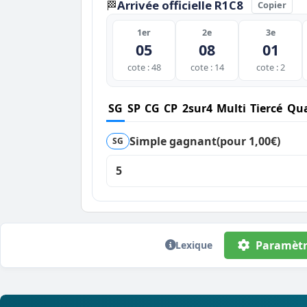
Arrivée officielle R1C8
🏁
Copier
1er
2e
3e
05
08
01
cote : 48
cote : 14
cote : 2
SG
SP
CG
CP
2sur4
Multi
Tiercé
Qua
Simple gagnant
(pour 1,00€)
SG
5
Paramètr
Lexique