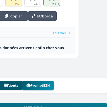
/1
14 /1
22 /1
9.2 /1
Copier
IA/Borda
Tout voir
os données arrivent enfin chez vous
Ajouts
PromptBZH