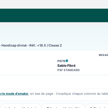
- Handicap divisé - Réf.: +18.5 / Classe 2
ENGA
PISTE
, VOIR LA DÉFINITION
Sable Fibré
PSF STANDARD
 le mode d'emploi
, en bas de page : il explique chaque colonne du tabl