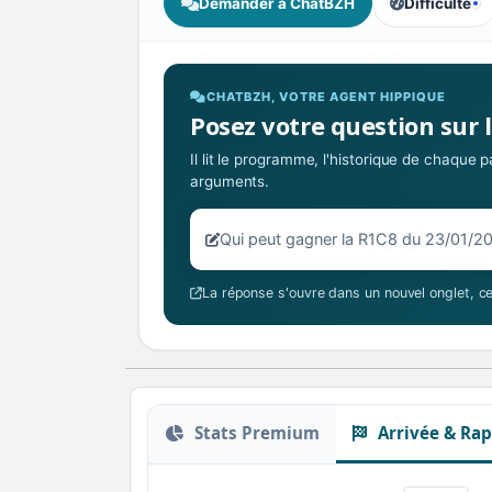
Demander à ChatBZH
Difficulté
, tendance de
CHATBZH, VOTRE AGENT HIPPIQUE
Posez votre question sur 
Il lit le programme, l'historique de chaque
arguments.
Votre question sur la R1C8 du 23/
La réponse s'ouvre dans un nouvel onglet, ce
Stats Premium
Arrivée & Rap