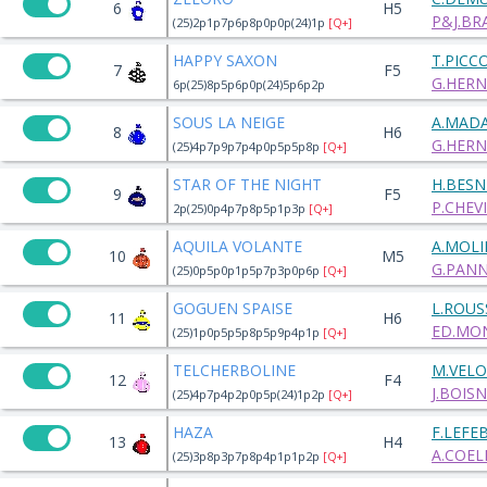
6
H5
P&J.BR
(25)2p1p7p6p8p0p0p(24)1p
[Q+]
HAPPY SAXON
T.PICC
7
F5
G.HERN
6p(25)8p5p6p0p(24)5p6p2p
SOUS LA NEIGE
A.MAD
8
H6
G.HERN
(25)4p7p9p7p4p0p5p5p8p
[Q+]
STAR OF THE NIGHT
H.BESN
9
F5
P.CHEV
2p(25)0p4p7p8p5p1p3p
[Q+]
AQUILA VOLANTE
A.MOLI
10
M5
G.PANN
(25)0p5p0p1p5p7p3p0p6p
[Q+]
GOGUEN SPAISE
L.ROUS
11
H6
ED.MON
(25)1p0p5p5p8p5p9p4p1p
[Q+]
TELCHERBOLINE
M.VEL
12
F4
J.BOISN
(25)4p7p4p2p0p5p(24)1p2p
[Q+]
HAZA
F.LEFE
13
H4
A.COE
(25)3p8p3p7p8p4p1p1p2p
[Q+]