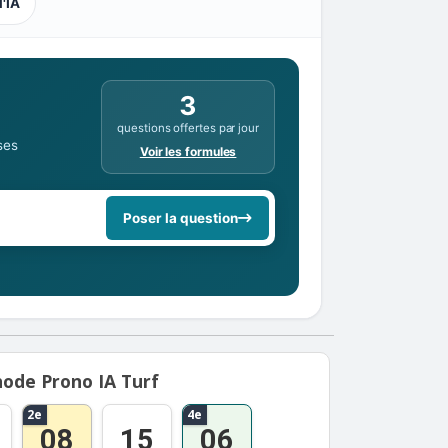
l'IA
3
questions offertes par jour
ses
Voir les formules
Poser la question
ode Prono IA Turf
2e
4e
08
15
06