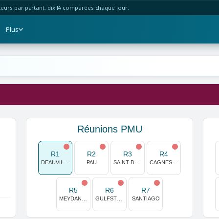
urs par partant, dix IA comparées chaque jour.
Plus
Réunions PMU
R1
R2
R3
R4
DEAUVILLE
PAU
SAINT BRIEUC
CAGNES/MER
R5
R6
R7
MEYDAN (E.A.U)
GULFSTREAM PARK
SANTIAGO