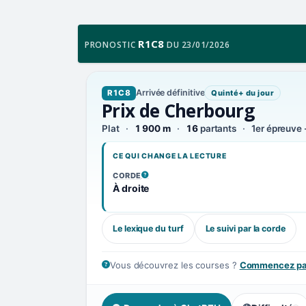
R1C8
PRONOSTIC
DU 23/01/2026
Arrivée définitive
R1C8
Quinté+ du jour
Prix de Cherbourg
Plat
1 900 m
16
partants
1er épreuve 
CE QUI CHANGE LA LECTURE
CORDE
, VOIR LA DÉFINITION
À droite
Le lexique du turf
Le suivi par la corde
Vous découvrez les courses ?
Commencez par