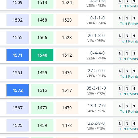
12-3-1-0
N
N
N
1509
1513
1524
V25% • P33%
Turf Points
10-1-1-0
N
N
N
1502
1468
1528
V10% • P20%
Turf Point
26-1-8-0
N
N
N
1555
1506
1528
V4% • P35%
Turf Point
18-4-4-0
N
N
N
1571
1540
1512
V22% • P44%
Turf Points
27-5-6-0
N
N
N
1551
1459
1476
V19% • P41%
Turf Point
35-3-11-0
N
N
N
1572
1515
1517
V9% • P40%
Turf Points
13-1-7-0
N
N
N
1567
1470
1479
V8% • P62%
Turf Point
22-2-8-0
N
N
N
1525
1459
1478
V9% • P45%
Turf Points