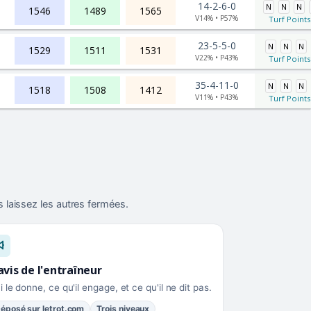
14-2-6-0
N
N
N
1546
1489
1565
V14% • P57%
Turf Points
23-5-5-0
N
N
N
1529
1511
1531
V22% • P43%
Turf Points
35-4-11-0
N
N
N
1518
1508
1412
V11% • P43%
Turf Points
 laissez les autres fermées.
avis de l'entraîneur
i le donne, ce qu'il engage, et ce qu'il ne dit pas.
éposé sur letrot.com
Trois niveaux