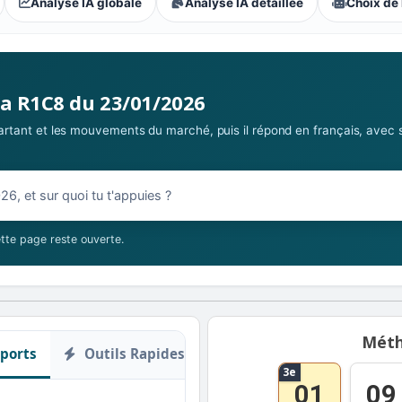
Analyse IA globale
Analyse IA détaillée
Choix de 
s parieurs : Accessible
la R1C8 du 23/01/2026
 partant et les mouvements du marché, puis il répond en français, avec 
01/2026
tte page reste ouverte.
Méth
ports
Outils Rapides
3e
01
09