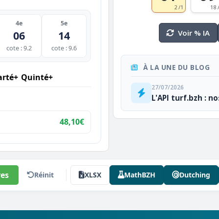
2 /1
18 
4e
5e
Voir % IA
06
14
cote : 9.2
cote : 9.6
À LA UNE DU BLOG
rté+
Quinté+
27/07/2026
L'API turf.bzh : n
48,10€
es
Réinit
XLSX
MathBZH
Dutching