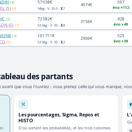
NDIN
57 038€
597
[4]
4074€
évo:+112
EL (S)
[4]
54kg - V: 35.5 - 🎗️7
DIC
72 582€
428
[2]
3156€
évo:+49
SON (S)
[1]
53.5kg - V: 35 - 🎗️8
GIONE
101 711€
525
[3]
2906€
évo:+38
CCO
[1]
53.5kg - V: 35 - 🎗️2
tableau des partants
 avant que vous l'ouvriez : vous prenez celle qui vous manque, vous
Les pourcentages, Sigma, Repos et
L'
HISTO
Qu
r.
D'où sortent les probabilités, et les trois colonnes
D