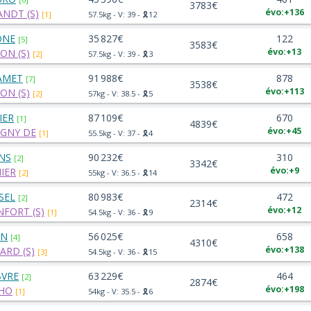
3783€
évo:+136
ANDT (S)
[1]
57.5kg - V: 39 - 🎗️12
ONE
35 827€
122
[5]
3583€
évo:+13
ON (S)
[2]
57.5kg - V: 39 - 🎗️3
AMET
91 988€
878
[7]
3538€
évo:+113
ON (S)
[2]
57kg - V: 38.5 - 🎗️5
IER
87 109€
670
[1]
4839€
évo:+45
IGNY DE
[1]
55.5kg - V: 37 - 🎗️4
NS
90 232€
310
[2]
3342€
évo:+9
IER
[2]
55kg - V: 36.5 - 🎗️14
SEL
80 983€
472
[2]
2314€
évo:+12
FORT (S)
[1]
54.5kg - V: 36 - 🎗️9
ON
56 025€
658
[4]
4310€
évo:+138
ARD (S)
[3]
54.5kg - V: 36 - 🎗️15
BVRE
63 229€
464
[2]
2874€
évo:+198
LHO
[1]
54kg - V: 35.5 - 🎗️6