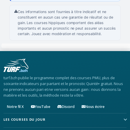
Ces informations sont fournies à titre indicatif et ne
constituent en aucun cas une garantie de résultat ou de
gain. Les courses hippiques comportent des aléas
importants et aucun pronostic ne peut assurer un succès
certain. Jouez avec modération et responsabilité.
turf.bzh publie le programme complet des courses PMU, plus de
soixante indicateurs par partant et le pronostic Quinté+ gratuit. Nous
ne prenons aucun pari et ne versons aucun gain : nous donnons la
matière et les outils, la méthode reste la vôtre.
Notre fil X
YouTube
Discord
Nous écrire
LES COURSES DU JOUR