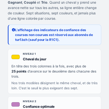
Gagnant
,
Couplé
et
Trio
. Quand un cheval y prend une
avance nette sur tous les autres, sa ligne entière change
de couleur. Sept situations, sept couleurs, et jamais plus
d'une ligne colorée par course.
L'affichage des indicateurs de confiance des
courses non courues est réservé aux abonnés de
turf.bzh (sauf pour la R1C1).
Les sept niveaux de confiance, du plus exigeant au moins exigea
NIVEAU
NIVEAU 1
, couleur jaune or
Cheval du jour
QUAND LA LIGNE PREND CETTE COULEUR
En tête des trois colonnes à la fois, avec plus de
CE QUE CELA VOUS DIT
25 points
d'avance sur le deuxième dans chacune des
trois.
Nos trois modèles désignent le même cheval, et de très
loin. C'est le seuil le plus exigeant des sept.
NIVEAU 2
, couleur mauve
Confiance optimale