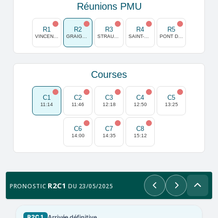
Réunions PMU
R1
R2
R3
R4
R5
VINCENNES
GRAIGNES
STRAUBING
SAINT-CLOUD
PONT DE VIVAUX
Courses
C1
C2
C3
C4
C5
11:14
11:46
12:18
12:50
13:25
C6
C7
C8
14:00
14:35
15:12
R2C1
PRONOSTIC
DU 23/05/2025
Précédent
Suivant
Arrivée définitive
R2C1