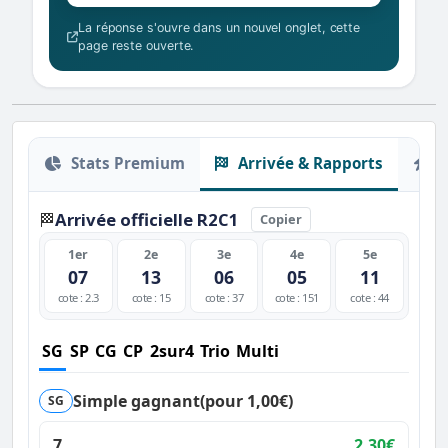
La réponse s'ouvre dans un nouvel onglet, cette
page reste ouverte.
Stats Premium
Arrivée & Rapports
O
Arrivée officielle R2C1
🏁
Copier
1er
2e
3e
4e
5e
07
13
06
05
11
cote : 2.3
cote : 15
cote : 37
cote : 151
cote : 44
SG
SP
CG
CP
2sur4
Trio
Multi
Simple gagnant
(pour 1,00€)
SG
7
2,30€