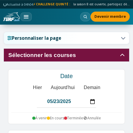
Actualisé à 04h04
⚡ CHALLENGE QUINTÉ :
la saison 8 est ouverte, participez dès maintenant !
Devenir membre
Réinitialiser l'affichage ?
Personnaliser la page
Sélectionner les courses
Annuler
Réinitialiser
Date
Hier
Aujourd'hui
Demain
🚫
À venir
En cours
Terminée
Annulée