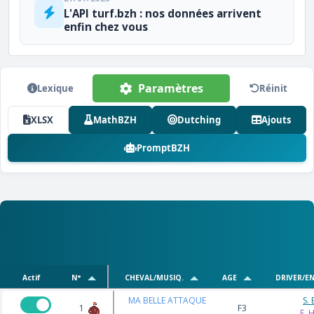
L'API turf.bzh : nos données arrivent
enfin chez vous
Paramètres
Lexique
Réinit
XLSX
MathBZH
Dutching
Ajouts
PromptBZH
Actif
N°
CHEVAL/MUSIQ.
AGE
DRIVER/E
MA BELLE ATTAQUE
S.
1
F3
F. 