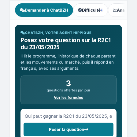
Demander à ChatBZH
Difficulté
Analyse I
, tendance des parieurs : Ac
CHATBZH, VOTRE AGENT HIPPIQUE
Posez votre question sur la R2C1
du 23/05/2025
Il lit le programme, l'historique de chaque partant
et les mouvements du marché, puis il répond en
français, avec ses arguments.
3
questions offertes par jour
Voir les formules
Votre question sur la R2C1 du 23/05/2025
Poser la question