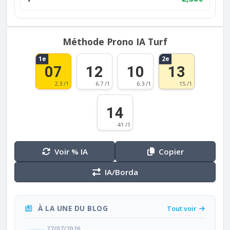
Méthode Prono IA Turf
1e
2e
07
12
10
13
2.3 /1
6.7 /1
6.3 /1
15 /1
14
41 /1
Voir % IA
Copier
IA/Borda
À LA UNE DU BLOG
Tout voir
27/07/2026