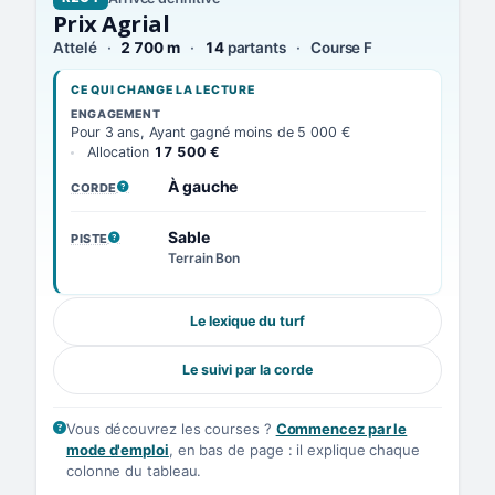
Prix Agrial
Attelé
2 700 m
14
partants
Course F
CE QUI CHANGE LA LECTURE
ENGAGEMENT
Pour 3 ans, Ayant gagné moins de 5 000 €
Allocation
17 500 €
À gauche
CORDE
, VOIR LA DÉFINITION
Sable
PISTE
, VOIR LA DÉFINITION
Terrain Bon
Le lexique du turf
Le suivi par la corde
Vous découvrez les courses ?
Commencez par le
mode d'emploi
, en bas de page : il explique chaque
colonne du tableau.