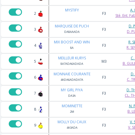
MYSTIFY
A.
2
F3
Sté. Ent. F
MARQUISE DE PUCH
D. 
3
F3
D. P
DA8AAADA
MIX BOOST AND WIN
R. 
4
F3
R. S
8A
MEILLEUR KURYS
C.
5
M3
B. GU
8A7ADA6ADADA
MONNAIE COURANTE
D.
6
F3
C. T
4ADA6ADADA7A
MY GIRL PIYA
D. 
7
F3
CL. 
DA3A
MOMINETTE
N. 
8
F3
B. L
2M
MOLLY DU CAUX
V.
9
F3
V. 
4A3ADA