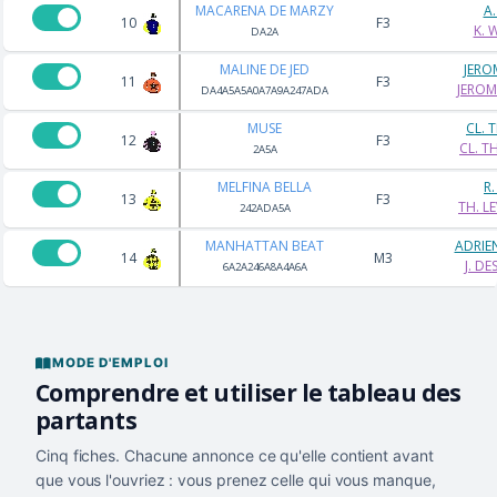
MACARENA DE MARZY
A
10
F3
K. 
DA2A
MALINE DE JED
JERO
11
F3
JEROM
DA4A5A5A0A7A9A247ADA
MUSE
CL. 
12
F3
CL. 
2A5A
MELFINA BELLA
R
13
F3
TH. L
242ADA5A
MANHATTAN BEAT
ADRIE
14
M3
J. D
6A2A246A8A4A6A
MODE D'EMPLOI
Comprendre et utiliser le tableau des
partants
Cinq fiches. Chacune annonce ce qu'elle contient avant
que vous l'ouvriez : vous prenez celle qui vous manque,