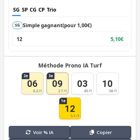
SG
SP
CG
CP
Trio
Simple gagnant
(pour 1,00€)
SG
12
5,10€
Méthode Prono IA Turf
2e
3e
06
09
03
10
6.2 /1
2.7 /1
49 /1
58 /1
1e
12
5.1 /1
Voir % IA
Copier