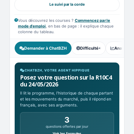
Le suivi par la corde
Vous découvrez les courses ?
Commencez par le
mode d'emploi
, en bas de page : il explique chaque
colonne du tableau.
Demander à ChatBZH
Difficulté
Analyse I
, tendance des parieurs : In
CHATBZH, VOTRE AGENT HIPPIQUE
Posez votre question sur la R10C4
du 24/05/2026
Il lit le programme, l'historique de chaque partant
et les mouvements du marché, puis il répond en
français, avec ses arguments.
3
questions offertes par jour
Voir les formules