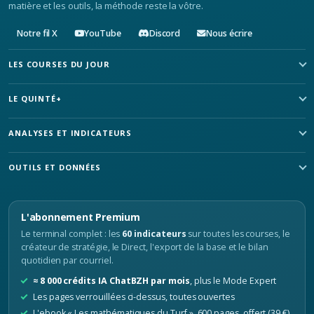
matière et les outils, la méthode reste la vôtre.
Notre fil X
YouTube
Discord
Nous écrire
LES COURSES DU JOUR
LE QUINTÉ+
ANALYSES ET INDICATEURS
OUTILS ET DONNÉES
L'abonnement Premium
Le terminal complet : les
60 indicateurs
sur toutes les courses, le
créateur de stratégie, le Direct, l'export de la base et le bilan
quotidien par courriel.
≈ 8 000 crédits IA ChatBZH par mois
, plus le Mode Expert
Les pages verrouillées ci-dessus, toutes ouvertes
L'ebook « Les mathématiques du Turf », 600 pages, offert (39 €)