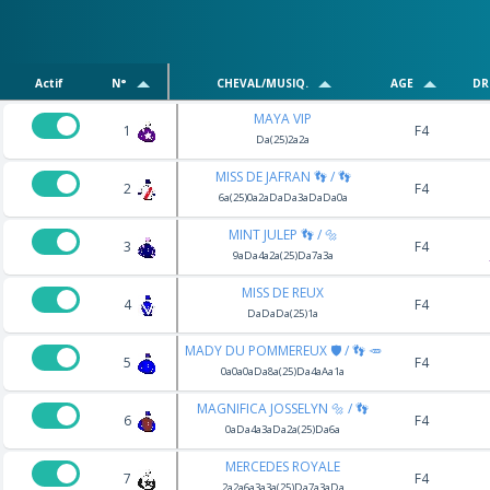
Actif
N°
CHEVAL/MUSIQ.
AGE
DR
MAYA VIP
1
F4
Da(25)2a2a
MISS DE JAFRAN 👣 / 👣
2
F4
6a(25)0a2aDaDa3aDaDa0a
MINT JULEP 👣 / 🔩
3
F4
9aDa4a2a(25)Da7a3a
MISS DE REUX
4
F4
DaDaDa(25)1a
MADY DU POMMEREUX 🛡️ / 👣 🥕
5
F4
0a0a0aDa8a(25)Da4aAa1a
MAGNIFICA JOSSELYN 🔩 / 👣
6
F4
0aDa4a3aDa2a(25)Da6a
MERCEDES ROYALE
7
F4
2a2a6a3a3a(25)Da7a3aDa