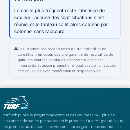
Le cas le plus fréquent reste l'absence de
couleur : aucune des sept situations n'est
réunie, et le tableau se lit alors colonne par
colonne, sans raccourci.
Ces informations sont fournies à titre indicatif et ne
constituent en aucun cas une garantie de résultat ou de
gain. Les courses hippiques comportent des aléas
importants et aucun pronostic ne peut assurer un succès
certain. Jouez avec modération et responsabilité.
turf.bzh publie le programme complet des courses PMU, plus de
soixante indicateurs par partant et le pronostic Quinté+ gratuit. Nous
ne prenons aucun pari et ne versons aucun gain : nous donnons la