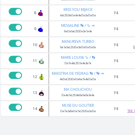
MISS YOU MIJACK
8
F4
6a(25)3aDa4a4aDa2aDaDa
MESSALINE 👣 / 🔩 🥕
9
F4
6aDa5a(25)Da3a1a4a
MANUREVA TURBO
10
F4
8a1a5a(25)Da3aDaDaDa5a
MARIE LOUISE 🔩 / 👣
11
F4
Da7a4a(25)1a4a3a7a
MAESTRIA DE YEDRAG 👣 / 👣 🥕
12
F4
4aDa(25)DaDa6a7a4aDaDa
MA CHOUCHOU
13
F4
Da4a7a(25)4a0a5a0a3a4a
MUSE DU GOUTIER
14
F4
Sté.
Da7a2a8aDa7a(25)Da2aDa