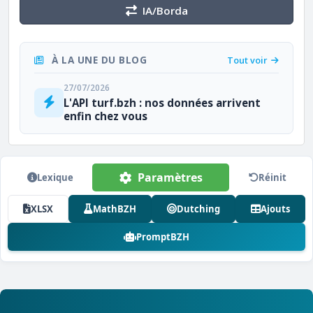
IA/Borda
À LA UNE DU BLOG
Tout voir
27/07/2026
L'API turf.bzh : nos données arrivent
enfin chez vous
Paramètres
Lexique
Réinit
XLSX
MathBZH
Dutching
Ajouts
PromptBZH