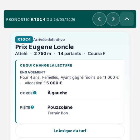
R10C4
PRONOSTIC
DU 24/05/2026
Précédent
Suivant
Arrivée définitive
R10C4
Prix Eugene Loncle
Attelé
2 750 m
14
partants
Course F
CE QUI CHANGE LA LECTURE
ENGAGEMENT
Pour 4 ans, Femelles, Ayant gagné moins de 11 000 €
Allocation
15 000 €
À gauche
CORDE
, VOIR LA DÉFINITION
Pouzzolane
PISTE
, VOIR LA DÉFINITION
Terrain Bon
Le lexique du turf