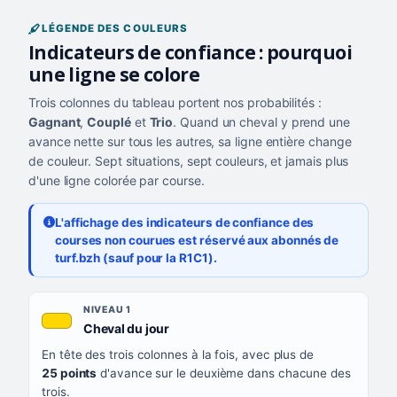
LÉGENDE DES COULEURS
Indicateurs de confiance : pourquoi
une ligne se colore
Trois colonnes du tableau portent nos probabilités :
Gagnant
,
Couplé
et
Trio
. Quand un cheval y prend une
avance nette sur tous les autres, sa ligne entière change
de couleur. Sept situations, sept couleurs, et jamais plus
d'une ligne colorée par course.
L'affichage des indicateurs de confiance des
courses non courues est réservé aux abonnés de
turf.bzh (sauf pour la R1C1).
Les sept niveaux de confiance, du plus exigeant au moins exigea
NIVEAU
NIVEAU 1
, couleur jaune or
Cheval du jour
QUAND LA LIGNE PREND CETTE COULEUR
En tête des trois colonnes à la fois, avec plus de
CE QUE CELA VOUS DIT
25 points
d'avance sur le deuxième dans chacune des
trois.