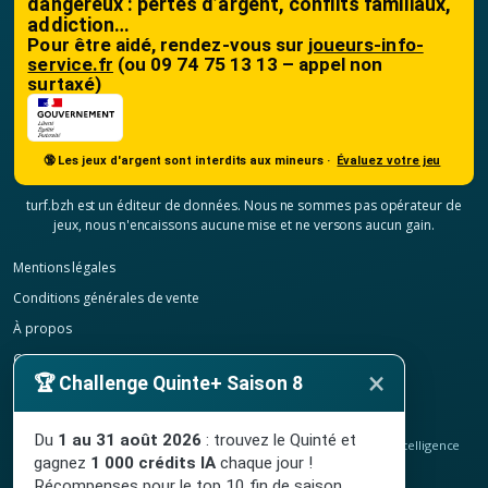
dangereux : pertes d’argent, conflits familiaux,
addiction…
Pour être aidé, rendez-vous sur
joueurs-info-
service.fr
(ou 09 74 75 13 13 – appel non
surtaxé)
🔞 Les jeux d'argent sont interdits aux mineurs ·
Évaluez votre jeu
turf.bzh est un éditeur de données. Nous ne sommes pas opérateur de
jeux, nous n'encaissons aucune mise et ne versons aucun gain.
Mentions légales
Conditions générales de vente
À propos
Contact
×
🏆 Challenge Quinte+ Saison 8
Confidentialité
Résilier mon abonnement
Du
1 au 31 août 2026
: trouvez le Quinté et
© 2020-2026
TURF.bzh
, analyses hippiques, classement ELO et intelligence
gagnez
1 000 crédits IA
chaque jour !
artificielle.
Site indépendant, sans lien avec le PMU. Jeu interdit aux mineurs.
Récompenses pour le top 10 fin de saison