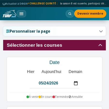
Actualisé à 04h04
⚡ CHALLENGE QUINTÉ :
la saison 8 est ouverte, participez dès maintenant !
Devenir membre
Réinitialiser l'affichage ?
Personnaliser la page
Sélectionner les courses
Annuler
Réinitialiser
Date
Hier
Aujourd'hui
Demain
🚫
À venir
En cours
Terminée
Annulée