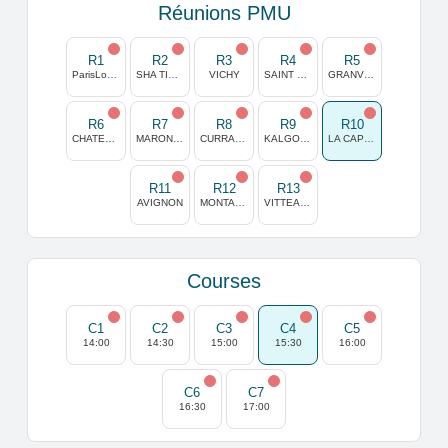
Réunions PMU
R1
R2
R3
R4
R5
ParisLongchamp
SHA TIN (HONG KONG)
VICHY
SAINT MALO
GRANVILLE
R6
R7
R8
R9
R10
CHATEAUBRIANT
MARONAS
CURRAGH
KALGOORLIE AUSTRALIE
LA CAPELLE
R11
R12
R13
AVIGNON
MONTAUBAN
VITTEAUX
Courses
C1
C2
C3
C4
C5
14:00
14:30
15:00
15:30
16:00
C6
C7
16:30
17:00