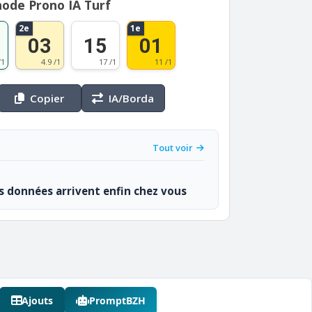
ode Prono IA Turf
2e
1e
03
15
01
/1
4.9 /1
17 /1
11 /1
Copier
IA/Borda
Tout voir
os données arrivent enfin chez vous
Ajouts
PromptBZH