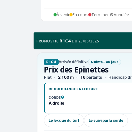
À venir
En cours
Terminée
🚫
Annulée
R1C4
PRONOSTIC
DU 25/05/2025
Arrivée définitive
R1C4
Quinté+ du jour
Prix des Epinettes
Plat
2 100 m
16
partants
Handicap div
CE QUI CHANGE LA LECTURE
CORDE
, VOIR LA DÉFINITION
À droite
Le lexique du turf
Le suivi par la corde