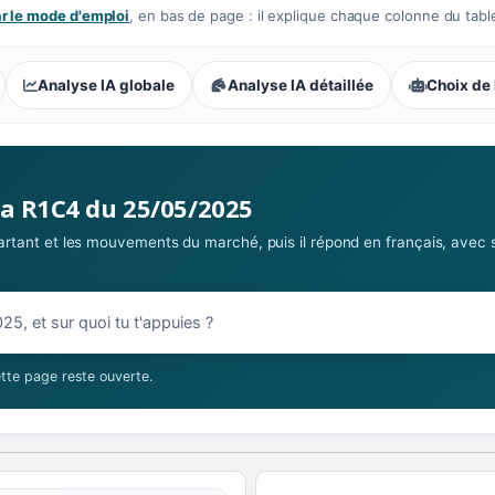
 le mode d'emploi
, en bas de page : il explique chaque colonne du tabl
Analyse IA globale
Analyse IA détaillée
Choix de 
s parieurs : Extrême
la R1C4 du 25/05/2025
 partant et les mouvements du marché, puis il répond en français, avec 
05/2025
tte page reste ouverte.