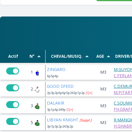
Actif
N°
CHEVAL/MUSIQ.
AGE
DRIVER
ZINGARO
M.GUYO
1
M3
C.FERLAN
6p5p4p
GOOD SPEED
C.DEMU
2
M3
M.PITAR
2p3p2p6p6p5p242p1p2p
[Q+]
DALAKIR
C.SOUMI
3
M3
FH.GRAFF
3p1p4p249p
[Q+]
LIBYAN KNIGHT
R.MANG
[Suppl.]
5
M3
H.GHABR
3p7p3p2p243p2p