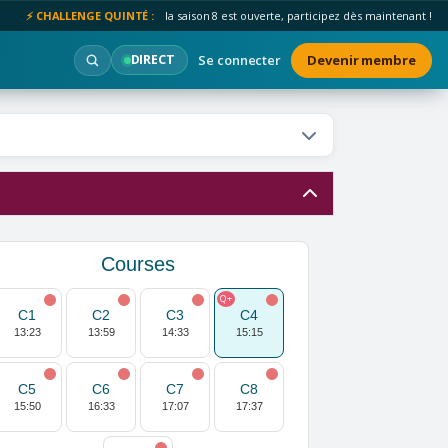
⚡ CHALLENGE QUINTÉ :
la saison 8 est ouverte, participez dès maintenant !
Se connecter
Devenir membre
DIRECT
Courses
Q+
C1
C2
C3
C4
13:23
13:59
14:33
15:15
C5
C6
C7
C8
15:50
16:33
17:07
17:37