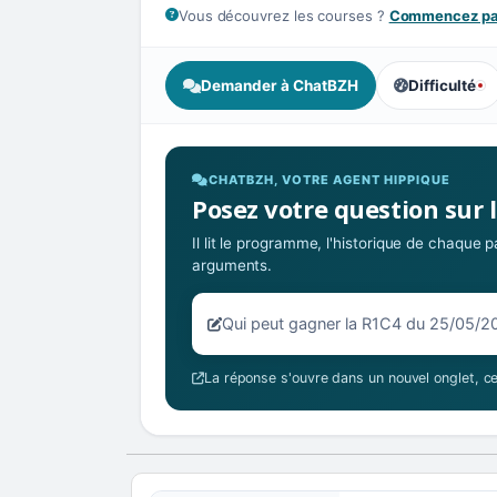
Vous découvrez les courses ?
Commencez par
Demander à ChatBZH
Difficulté
, tendance de
CHATBZH, VOTRE AGENT HIPPIQUE
Posez votre question sur 
Il lit le programme, l'historique de chaque
arguments.
Votre question sur la R1C4 du 25/
La réponse s'ouvre dans un nouvel onglet, ce