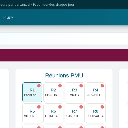
urs par partant, dix IA comparées chaque jour.
Plus
Réunions PMU
R1
R2
R3
R4
ParisLongchamp
SHA TIN (HONG KONG)
VICHY
ARGENTAN
R5
R6
R7
R8
VILLENEUVE SUR LOT
CHATEAUBRIANT
SAN ISIDRO
SOLVALLA