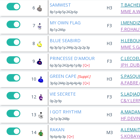
SAMWEST
T.BACHE
6
H3
MME A.W
8p1p4p5p242p6p
MY OWN FLAG
I.MENDI
7
F3
F.ROHAUT
8p1p246p
BLUE SEABIRD
H.LEBOU
8
H3
MME S.G
4p3p5p1p244p2p2p2p3p
PRINCESSE D'AMOUR
C.LECOE
9
F3
JPH .DUB
6p3p5p242p4p1p8p
[Q+]
GREEN CAPE
S.PASQU
[Suppl.]
10
H3
A.FABRE 
3p6p244p2p4p4p4p
[Q+]
VIE SECRETE
S.LADJAD
12
F3
C&Y.LERN
0p2p9p
I GOT RHYTHM
A.MADA
13
H3
HF.DEVIN
2p1p3p248p
RAKAN
A.LEMAI
14
M3
S.KOBAYA
9p6p4p3p
[Q+]