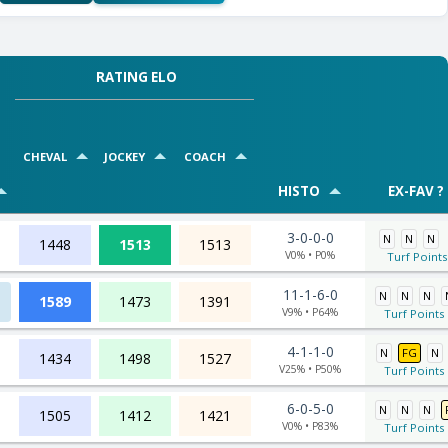
RATING ELO
CHEVAL
JOCKEY
COACH
HISTO
EX-FAV ?
3-0-0-0
N
N
N
1448
1513
1513
V0% • P0%
Turf Points
11-1-6-0
N
N
N
1589
1473
1391
V9% • P64%
Turf Points 
4-1-1-0
N
FG
N
1434
1498
1527
V25% • P50%
Turf Points 
6-0-5-0
N
N
N
1505
1412
1421
V0% • P83%
Turf Points 