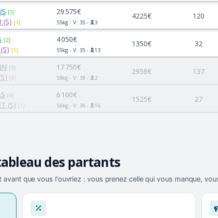
US
29 575€
[5]
4225€
120
 (S)
[1]
55kg - V: 35 - 🎗️3
S
4 050€
[2]
1350€
32
(S)
[1]
55kg - V: 35 - 🎗️13
IN
17 750€
[9]
2958€
137
(S)
[6]
58kg - V: 38 - 🎗️2
AS
6 100€
[4]
1525€
27
T (S)
[1]
56kg - V: 36 - 🎗️16
tableau des partants
 avant que vous l'ouvriez : vous prenez celle qui vous manque, vous