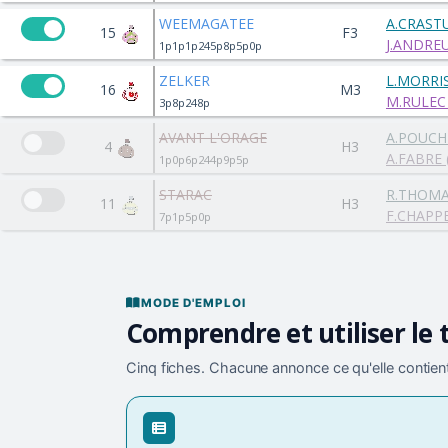
WEEMAGATEE
A.CRAST
15
F3
J.ANDREU
1p1p1p245p8p5p0p
ZELKER
L.MORRI
16
M3
M.RULEC 
3p8p248p
AVANT L'ORAGE
A.POUCH
4
H3
A.FABRE 
1p0p6p244p9p5p
STARAC
R.THOM
11
H3
F.CHAPPE
7p1p5p0p
MODE D'EMPLOI
Comprendre et utiliser le 
Cinq fiches. Chacune annonce ce qu'elle contient