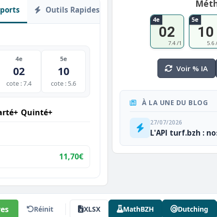
Méth
ports
Outils Rapides
4e
5e
02
10
7.4 /1
5.6 
4e
5e
Voir % IA
02
10
cote : 7.4
cote : 5.6
À LA UNE DU BLOG
rté+
Quinté+
27/07/2026
L'API turf.bzh : n
11,70€
es
Réinit
XLSX
MathBZH
Dutching