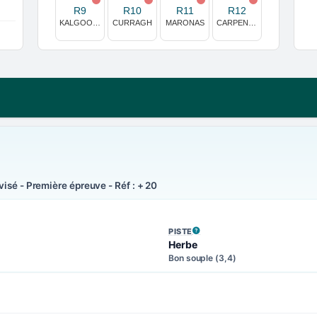
R9
R10
R11
R12
KALGOORLIE AUSTRALIE
CURRAGH
MARONAS
CARPENTRAS
isé - Première épreuve - Réf : + 20
PISTE
, VOIR LA DÉFINITION
Herbe
Bon souple (3,4)