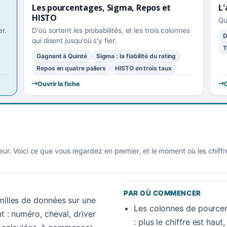
Les pourcentages, Sigma, Repos et
L'
HISTO
Qu
r.
D'où sortent les probabilités, et les trois colonnes
D
qui disent jusqu'où s'y fier.
T
Gagnant à Quinté
Sigma : la fiabilité du rating
Repos en quatre paliers
HISTO en trois taux
Ouvrir la fiche
O
eur. Voici ce que vous regardez en premier, et le moment où les chiff
PAR OÙ COMMENCER
amilles de données sur une
Les colonnes de pourcen
nt : numéro, cheval, driver
: plus le chiffre est hau