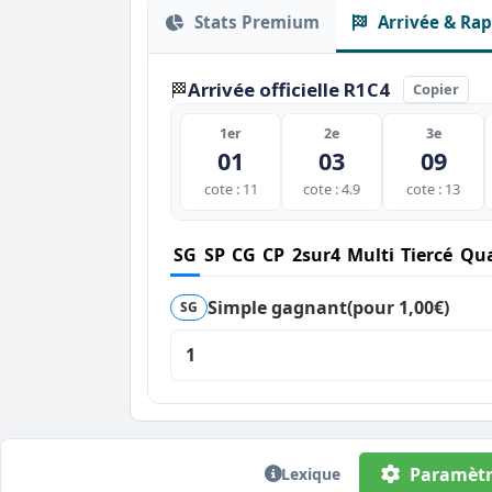
Stats Premium
Arrivée & Rap
Arrivée officielle R1C4
🏁
Copier
1er
2e
3e
01
03
09
cote : 11
cote : 4.9
cote : 13
SG
SP
CG
CP
2sur4
Multi
Tiercé
Qua
Simple gagnant
(pour 1,00€)
SG
1
Paramètr
Lexique