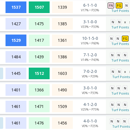
6-1-1-0
FN
FG
N
1537
1507
1339
V17% • P33%
Turf Points 
3-1-0-0
N
N
x
1427
1475
1385
V33% • P33%
Turf Points 
10-1-5-0
N
N
FG
1529
1417
1361
V10% • P60%
Turf Points 
7-1-2-0
N
N
N
1484
1439
1386
V14% • P43%
Turf Points 
7-0-2-0
N
N
x
1445
1512
1603
V0% • P29%
Turf Points
3-0-1-0
N
N
N
1401
1366
1490
V0% • P33%
Turf Points 
4-1-2-0
N
N
N
1461
1471
1509
V25% • P75%
Turf Points 
4-0-1-0
N
N
N
1461
1476
1456
V0% • P25%
Turf Points