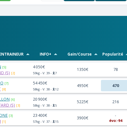
/ENTRAINEUR
INFO+
Gain/Course
Popularité
N
4 050€
[5]
1350€
78
D (S)
[2]
59kg - V: 39 - 🎗️7
RO
54 450€
[7]
4950€
470
T
[8]
58kg - V: 38 - 🎗️12
LLON
20 900€
[6]
5225€
216
ARD (S)
[3]
58kg - V: 38 - 🎗️5
IONE
23 400€
-
[3]
3900€
évo:-94
I
[1]
57kg - V: 37 - 🎗️15