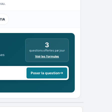
eau.
l'IA
3
questions offertes par jour
ses
Voir les formules
Poser la question