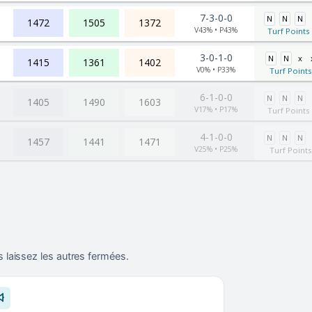
7-3-0-0
N
N
N
1472
1505
1372
V43% • P43%
Turf Points 
3-0-1-0
N
N
x
1415
1361
1402
V0% • P33%
Turf Points
6-1-0-0
N
N
N
1405
1490
1603
V17% • P17%
Turf Points 
4-1-0-0
N
N
N
1457
1441
1471
V25% • P25%
Turf Points
 laissez les autres fermées.