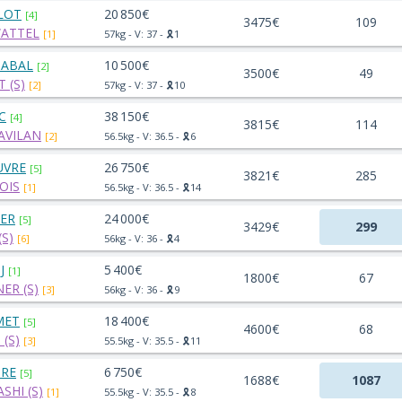
LOT
20 850€
[4]
3475€
109
ATTEL
[1]
57kg - V: 37 - 🎗️1
ZABAL
10 500€
[2]
3500€
49
 (S)
[2]
57kg - V: 37 - 🎗️10
C
38 150€
[4]
3815€
114
AVILAN
[2]
56.5kg - V: 36.5 - 🎗️6
UVRE
26 750€
[5]
3821€
285
OIS
[1]
56.5kg - V: 36.5 - 🎗️14
IER
24 000€
[5]
3429€
299
(S)
[6]
56kg - V: 36 - 🎗️4
J
5 400€
[1]
1800€
67
ER (S)
[3]
56kg - V: 36 - 🎗️9
MET
18 400€
[5]
4600€
68
 (S)
[3]
55.5kg - V: 35.5 - 🎗️11
TRE
6 750€
[5]
1688€
1087
SHI (S)
[1]
55.5kg - V: 35.5 - 🎗️8