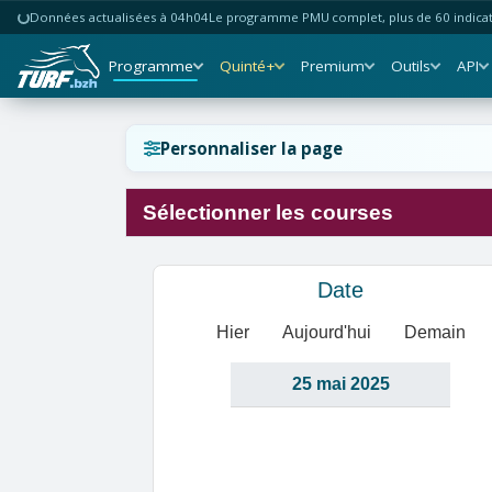
Données actualisées à 04h04
Le programme PMU complet, plus de 60 indicate
Programme
Quinté+
Premium
Outils
API
Réinitialiser l'affichage ?
Personnaliser la page
Sélectionner les courses
Annuler
Réinitialiser
Date
Hier
Aujourd'hui
Demain