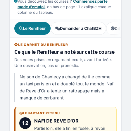
Vous découvrez les courses ?
Commencez par le
mode d'emploi
, en bas de page : il explique chaque
colonne du tableau.
Le Renifleur
Demander à ChatBZH
Difficult
, tendance
LE CARNET DU RENIFLEUR
Ce que le Renifleur a noté sur cette course
Des notes prises en regardant courir, avant l'arrivée.
Une observation, pas un pronostic.
Nelson de Chanlecy a changé de file comme
un taxi parisien et a doublé tout le monde. Nafi
de Reve d'Or a tenté un rattrapage mais a
manqué de carburant.
LE PARTANT RETENU
Numéro 12 :
NAFI DE REVE D'OR
12
Partie loin, elle a fini en fusée, à revoir