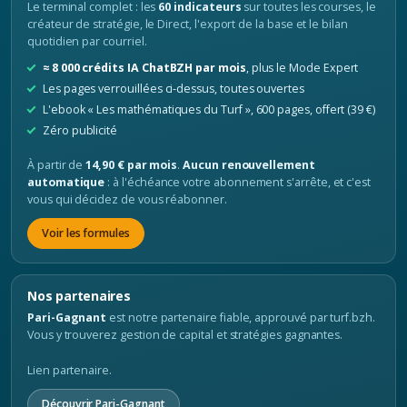
Le terminal complet : les
60 indicateurs
sur toutes les courses, le
créateur de stratégie, le Direct, l'export de la base et le bilan
quotidien par courriel.
≈ 8 000 crédits IA ChatBZH par mois
, plus le Mode Expert
Les pages verrouillées ci-dessus, toutes ouvertes
L'ebook « Les mathématiques du Turf », 600 pages, offert (39 €)
Zéro publicité
À partir de
14,90 € par mois
.
Aucun renouvellement
automatique
: à l'échéance votre abonnement s'arrête, et c'est
vous qui décidez de vous réabonner.
Voir les formules
Nos partenaires
Pari-Gagnant
est notre partenaire fiable, approuvé par turf.bzh.
Vous y trouverez gestion de capital et stratégies gagnantes.
Lien partenaire.
Découvrir Pari-Gagnant