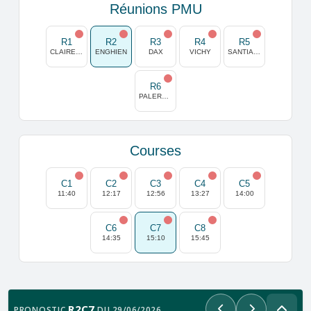
Réunions PMU
R1
R2
R3
R4
R5
CLAIREFONTAINE
ENGHIEN
DAX
VICHY
SANTIAGO
R6
PALERMO
Courses
C1
C2
C3
C4
C5
11:40
12:17
12:56
13:27
14:00
C6
C7
C8
14:35
15:10
15:45
R2C7
PRONOSTIC
DU 29/06/2026