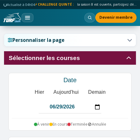
Actualisé à 04h04
⚡ CHALLENGE QUINTÉ :
la saison 8 est ouverte, participez dès maintenant !
Devenir membre
Réinitialiser l'affichage ?
Personnaliser la page
Sélectionner les courses
Annuler
Réinitialiser
Date
Hier
Aujourd'hui
Demain
🚫
À venir
En cours
Terminée
Annulée