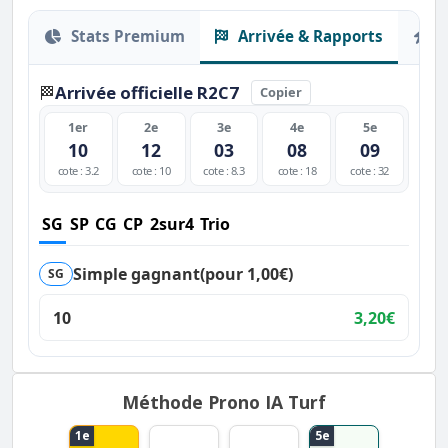
Stats Premium
Arrivée & Rapports
O
Arrivée officielle R2C7
🏁
Copier
1er
2e
3e
4e
5e
10
12
03
08
09
cote : 3.2
cote : 10
cote : 8.3
cote : 18
cote : 32
SG
SP
CG
CP
2sur4
Trio
Simple gagnant
(pour 1,00€)
SG
10
3,20€
Méthode Prono IA Turf
1e
5e