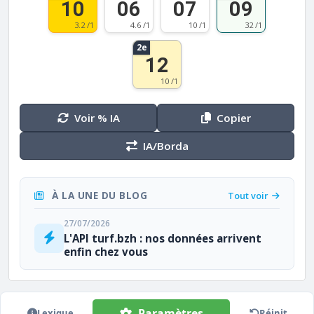
10
06
07
09
3.2 /1
4.6 /1
10 /1
32 /1
2e
12
10 /1
Voir % IA
Copier
IA/Borda
À LA UNE DU BLOG
Tout voir
27/07/2026
L'API turf.bzh : nos données arrivent
enfin chez vous
Paramètres
Lexique
Réinit