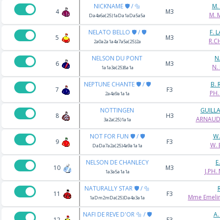
NICKNAME 🛡️ / 🔩
M.
4
M3
M. 
Da4a6a(25)1aDa1aDa5a5a
NELATO BELLO 🛡️ / 🛡️
F. 
5
M3
R.C
2a0a2a1a4a7a5a(25)2a
NELSON DU PONT
N
6
M3
N.
1a1a3a(25)8a1a
NEPTUNE CHANTE 🛡️ / 🛡️
B.
7
F3
PH.
2a4a9a1a1a
NOTTINGEN
GUILL
8
H3
ARNAUD
3a2a(25)1a1a
NOT FOR FUN 🛡️ / 🛡️
W.
9
F3
W.
DaDa7a2a(25)4a9a1a1a
NELSON DE CHANLECY
E
10
M3
J.PH
1a3a5a1a1a
NATURALLY STAR 🛡️ / 🔩
11
F3
Mme Emeli
1aDm2mDa(25)Da4a3a1a
NAFI DE REVE D'OR 🔩 / 🛡️
A.
12
F3