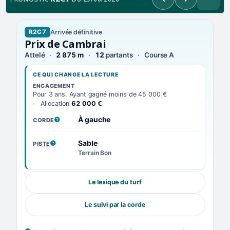
Précédent
Suivant
Arrivée définitive
R2C7
Prix de Cambrai
Attelé
2 875 m
12
partants
Course A
CE QUI CHANGE LA LECTURE
ENGAGEMENT
Pour 3 ans, Ayant gagné moins de 45 000 €
Allocation
62 000 €
À gauche
CORDE
, VOIR LA DÉFINITION
Sable
PISTE
, VOIR LA DÉFINITION
Terrain Bon
Le lexique du turf
Le suivi par la corde