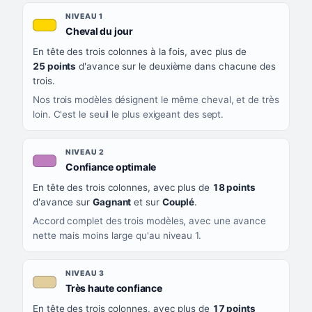
Les sept niveaux de confiance, du plus exigeant au moins exigea
NIVEAU
NIVEAU 1
, couleur jaune or
Cheval du jour
QUAND LA LIGNE PREND CETTE COULEUR
En tête des trois colonnes à la fois, avec plus de
CE QUE CELA VOUS DIT
25 points
d'avance sur le deuxième dans chacune des
trois.
Nos trois modèles désignent le même cheval, et de très
loin. C'est le seuil le plus exigeant des sept.
NIVEAU 2
, couleur mauve
Confiance optimale
En tête des trois colonnes, avec plus de
18 points
d'avance sur
Gagnant
et sur
Couplé
.
Accord complet des trois modèles, avec une avance
nette mais moins large qu'au niveau 1.
NIVEAU 3
, couleur beige
Très haute confiance
En tête des trois colonnes, avec plus de
17 points