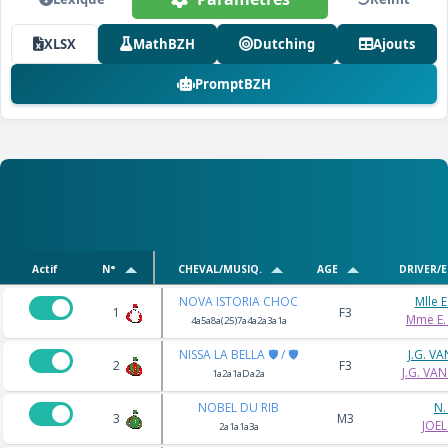
XLSX
MathBZH
Dutching
Ajouts
PromptBZH
Actif
N°
CHEVAL/MUSIQ.
AGE
DRIVER/
NOVA ISTORIA CHOC
Mlle 
1
F3
Mme E.
4a5a8a(25)7a4a2a3a1a
NISSA LA BELLA 🛡️ / 🛡️
J.G. V
2
F3
J.G. VA
1a2a1aDa2a
NOBEL DU RIB
N.
3
M3
JOEL
2a1a1a3a