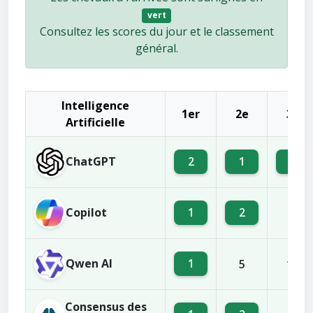
vert
Consultez les scores du jour et le classement
général.
Intelligence
1er
2e
3e
Artificielle
ChatGPT
2
1
4
Copilot
1
2
5
Qwen AI
1
5
10
Consensus des