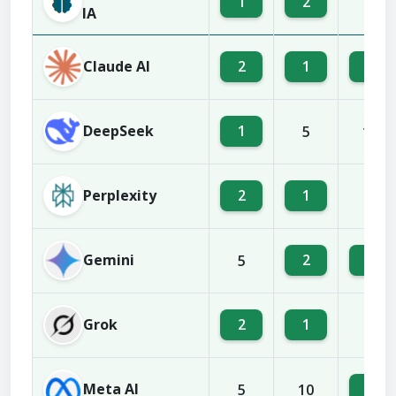
1
2
5
IA
Claude AI
2
1
4
DeepSeek
1
5
10
Perplexity
2
1
5
Gemini
2
4
5
Grok
2
1
5
Meta AI
1
5
10