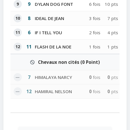
9
9
DYLAN DOG FONT
6 fois
10 pts
10
8
IDEAL DE JEAN
3 fois
7 pts
11
6
IF I TELL YOU
2 fois
4 pts
12
11
FLASH DE LA NOE
1 fois
1 pts
Chevaux non cités (0 Point)
—
7
HIMALAYA NARCY
0
fois
0
pts
—
12
HAMIRAL NELSON
0
fois
0
pts