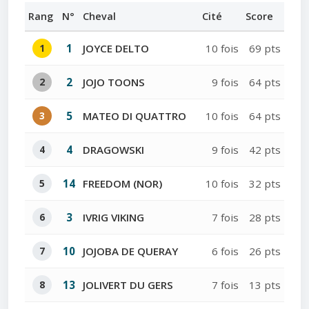
Rang
N°
Cheval
Cité
Score
1
1
JOYCE DELTO
10 fois
69 pts
2
2
JOJO TOONS
9 fois
64 pts
3
5
MATEO DI QUATTRO
10 fois
64 pts
4
4
DRAGOWSKI
9 fois
42 pts
5
14
FREEDOM (NOR)
10 fois
32 pts
6
3
IVRIG VIKING
7 fois
28 pts
7
10
JOJOBA DE QUERAY
6 fois
26 pts
8
13
JOLIVERT DU GERS
7 fois
13 pts