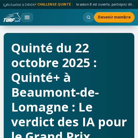
Actualisé à 04h04
⚡ CHALLENGE QUINTÉ :
la saison 8 est ouverte, participez dès maintenant !
Devenir membre
Quinté du 22
octobre 2025 :
Quinté+ à
Beaumont-de-
Lomagne : Le
verdict des IA pour
le Grand Prix