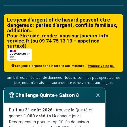
Les jeux d’argent et de hasard peuvent être
dangereux : pertes d’argent, conflits familiaux,
addiction…
Pour être aidé, rendez-vous sur
joueurs-info-
service.fr
(ou 09 74 75 13 13 – appel non
surtaxé)
🔞 Les jeux d'argent sont interdits aux mineurs ·
Évaluez votre jeu
turf.bzh est un éditeur de données. Nous ne sommes pas opérateur de
jeux, nous n'encaissons aucune mise et ne versons aucun gain.
×
Mentions légales
🏆 Challenge Quinte+ Saison 8
Conditions générales de vente
À propos
Du
1 au 31 août 2026
: trouvez le Quinté et
gagnez
1 000 crédits IA
chaque jour !
Contact
Récompenses pour le top 10 fin de saison
Confidentialité