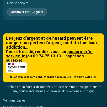
Lien partenaire.
Découvrir Pari-Gagnant
Les jeux d’argent et de hasard peuvent être
dangereux : pertes d’argent, conflits familiaux,
addiction…
Pour être aidé, rendez-vous sur
joueurs-info-
service.fr
(ou 09 74 75 13 13 – appel non
surtaxé)
🔞 Les jeux d'argent sont interdits aux mineurs ·
Évaluez votre jeu
turf.bzh est un éditeur de données. Nous ne sommes pas opérateur de
jeux, nous n'encaissons aucune mise et ne versons aucun gain.
Mentions légales