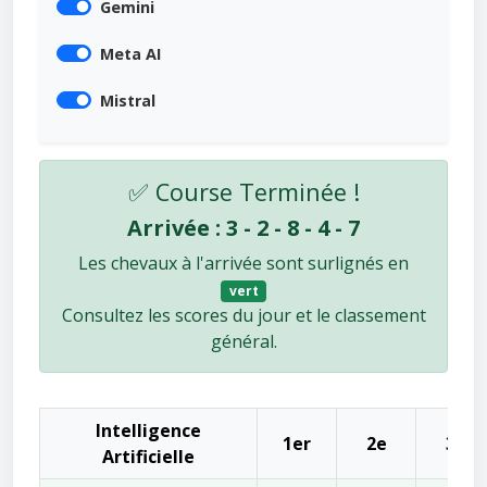
Gemini
Meta AI
Mistral
✅ Course Terminée !
Arrivée : 3 - 2 - 8 - 4 - 7
Les chevaux à l'arrivée sont surlignés en
vert
Consultez les scores du jour et le classement
général.
Intelligence
1er
2e
3e
Artificielle