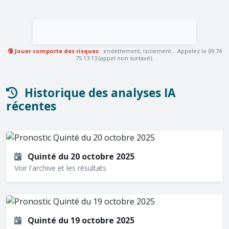
🔞 Jouer comporte des risques
: endettement, isolement... Appelez le 09 74
75 13 13 (appel non surtaxé).
Historique des analyses IA
récentes
Quinté du 20 octobre 2025
Voir l'archive et les résultats
Quinté du 19 octobre 2025