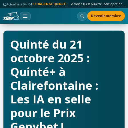
Actualisé à 04h04
⚡ CHALLENGE QUINTÉ :
la saison 8 est ouverte, participez dès maintenant !
Devenir membre
Quinté du 21
octobre 2025 :
Quinté+ à
Clairefontaine :
Les IA en selle
pour le Prix
Genybet !