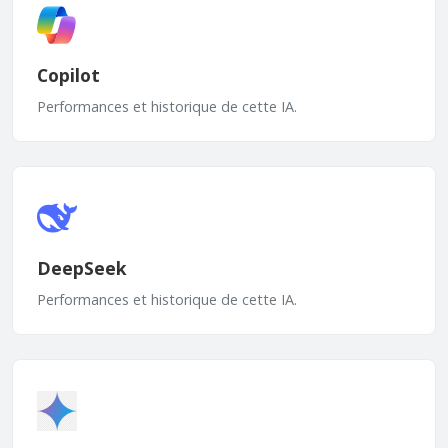
Copilot
Performances et historique de cette IA.
DeepSeek
Performances et historique de cette IA.