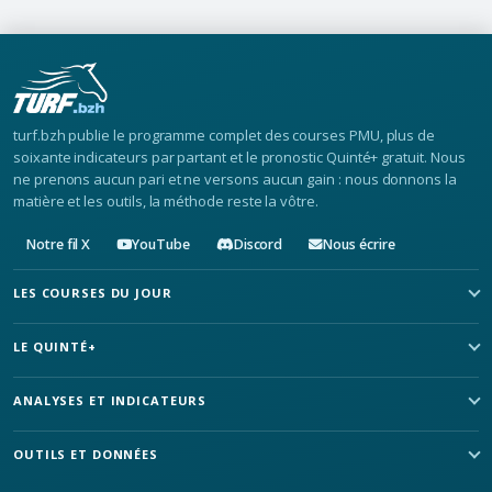
turf.bzh publie le programme complet des courses PMU, plus de
soixante indicateurs par partant et le pronostic Quinté+ gratuit. Nous
ne prenons aucun pari et ne versons aucun gain : nous donnons la
matière et les outils, la méthode reste la vôtre.
Notre fil X
YouTube
Discord
Nous écrire
LES COURSES DU JOUR
LE QUINTÉ+
ANALYSES ET INDICATEURS
OUTILS ET DONNÉES