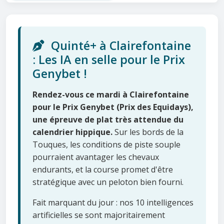
Quinté+ à Clairefontaine
: Les IA en selle pour le Prix
Genybet !
Rendez-vous ce mardi à Clairefontaine
pour le Prix Genybet (Prix des Equidays),
une épreuve de plat très attendue du
calendrier hippique.
Sur les bords de la
Touques, les conditions de piste souple
pourraient avantager les chevaux
endurants, et la course promet d'être
stratégique avec un peloton bien fourni.
Fait marquant du jour : nos 10 intelligences
artificielles se sont majoritairement