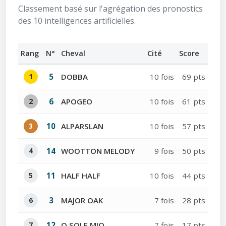
Classement basé sur l'agrégation des pronostics
des 10 intelligences artificielles.
Rang
N°
Cheval
Cité
Score
1
5
DOBBA
10 fois
69 pts
2
6
APOGEO
10 fois
61 pts
3
10
ALPARSLAN
10 fois
57 pts
4
14
WOOTTON MELODY
9 fois
50 pts
5
11
HALF HALF
10 fois
44 pts
6
3
MAJOR OAK
7 fois
28 pts
7
12
O SOLE MIO
7 fois
17 pts