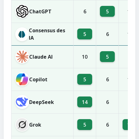
ChatGPT
5
6
10
Consensus des
5
6
10
IA
Claude AI
5
10
6
Copilot
5
6
10
DeepSeek
14
6
3
Grok
5
14
6