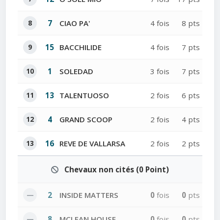
8
7
CIAO PA'
4 fois
8 pts
9
15
BACCHILIDE
4 fois
7 pts
10
1
SOLEDAD
3 fois
7 pts
11
13
TALENTUOSO
2 fois
6 pts
12
4
GRAND SCOOP
2 fois
4 pts
13
16
REVE DE VALLARSA
2 fois
2 pts
Chevaux non cités (0 Point)
—
2
INSIDE MATTERS
0
fois
0
pts
—
8
MCLEAN HOUSE
0
fois
0
pts