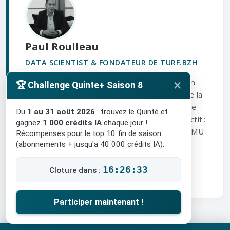
Paul Roulleau
DATA SCIENTIST & FONDATEUR DE TURF.BZH
×
Passionné de courses hippiques et expert en
🏆 Challenge Quinte+ Saison 8
Data Science, j'ai fondé
Turf.bzh
pour mettre la
puissance des algorithmes et de l'Intelligence
Du
1 au 31 août 2026
: trouvez le Quinté et
Artificielle au service des turfistes. Mon objectif :
gagnez
1 000 crédits IA
chaque jour !
décrypter les données brutes des courses PMU
Récompenses pour le top 10 fin de saison
pour aider les turfistes à améliorer leur
(abonnements + jusqu'a 40 000 crédits IA).
pronostics.
16:26:32
Cloture dans :
En savoir plus sur l'équipe
LinkedIn
Participer maintenant !