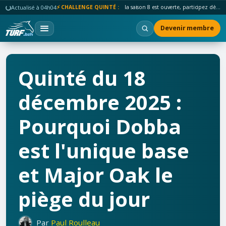
Actualisé à 04h04
⚡ CHALLENGE QUINTÉ :
la saison 8 est ouverte, participez dès maintenant !
Devenir membre
Quinté du 18
décembre 2025 :
Pourquoi Dobba
est l'unique base
et Major Oak le
piège du jour
Par
Paul Roulleau