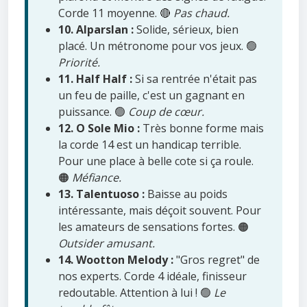
Corde 11 moyenne. 🔴
Pas chaud.
10. Alparslan :
Solide, sérieux, bien
placé. Un métronome pour vos jeux. 🟢
Priorité.
11. Half Half :
Si sa rentrée n'était pas
un feu de paille, c'est un gagnant en
puissance. 🟢
Coup de cœur.
12. O Sole Mio :
Très bonne forme mais
la corde 14 est un handicap terrible.
Pour une place à belle cote si ça roule.
🟠
Méfiance.
13. Talentuoso :
Baisse au poids
intéressante, mais déçoit souvent. Pour
les amateurs de sensations fortes. 🟠
Outsider amusant.
14. Wootton Melody :
"Gros regret" de
nos experts. Corde 4 idéale, finisseur
redoutable. Attention à lui ! 🟢
Le