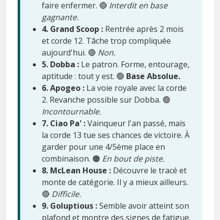
faire enfermer. 🔴
Interdit en base
gagnante.
4. Grand Scoop :
Rentrée après 2 mois
et corde 12. Tâche trop compliquée
aujourd'hui. 🔴
Non.
5. Dobba :
Le patron. Forme, entourage,
aptitude : tout y est. 🟢
Base Absolue.
6. Apogeo :
La voie royale avec la corde
2. Revanche possible sur Dobba. 🟢
Incontournable.
7. Ciao Pa' :
Vainqueur l'an passé, mais
la corde 13 tue ses chances de victoire. À
garder pour une 4/5ème place en
combinaison. 🟠
En bout de piste.
8. McLean House :
Découvre le tracé et
monte de catégorie. Il y a mieux ailleurs.
🔴
Difficile.
9. Goluptious :
Semble avoir atteint son
plafond et montre des signes de fatigue.