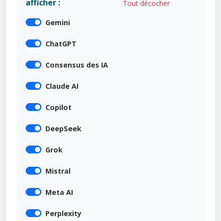
afficher :
Tout décocher
Gemini
ChatGPT
Consensus des IA
Claude AI
Copilot
DeepSeek
Grok
Mistral
Meta AI
Perplexity