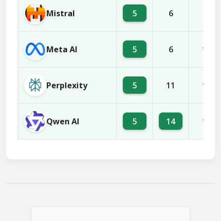
Mistral
5
6
3
Meta AI
5
6
10
Perplexity
5
11
12
Qwen AI
5
14
10