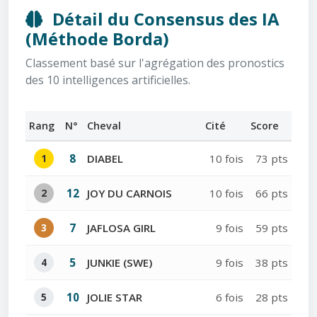
Détail du Consensus des IA
(Méthode Borda)
Classement basé sur l'agrégation des pronostics
des 10 intelligences artificielles.
Rang
N°
Cheval
Cité
Score
1
8
DIABEL
10 fois
73 pts
2
12
JOY DU CARNOIS
10 fois
66 pts
3
7
JAFLOSA GIRL
9 fois
59 pts
4
5
JUNKIE (SWE)
9 fois
38 pts
5
10
JOLIE STAR
6 fois
28 pts