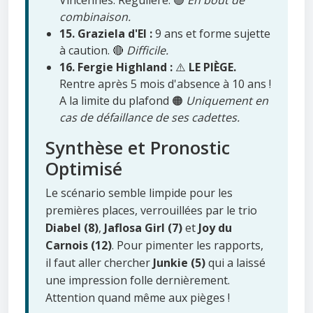
Vincennes. Régulière. 🟢
En bout de
combinaison.
15. Graziela d'El :
9 ans et forme sujette
à caution. 🔴
Difficile.
16. Fergie Highland :
⚠️
LE PIÈGE.
Rentre après 5 mois d'absence à 10 ans !
A la limite du plafond 🟠
Uniquement en
cas de défaillance de ses cadettes.
Synthèse et Pronostic
Optimisé
Le scénario semble limpide pour les
premières places, verrouillées par le trio
Diabel (8)
,
Jaflosa Girl (7)
et
Joy du
Carnois (12)
. Pour pimenter les rapports,
il faut aller chercher
Junkie (5)
qui a laissé
une impression folle dernièrement.
Attention quand même aux pièges !