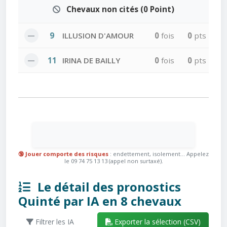
Chevaux non cités (0 Point)
—
9
ILLUSION D'AMOUR
0
fois
0
pts
—
11
IRINA DE BAILLY
0
fois
0
pts
🔞 Jouer comporte des risques
: endettement, isolement... Appelez
le 09 74 75 13 13 (appel non surtaxé).
Le détail des pronostics
Quinté par IA en 8 chevaux
Filtrer les IA
Exporter la sélection (CSV)