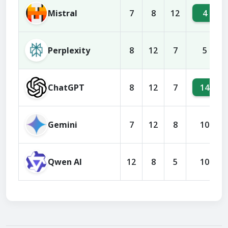
Mistral
4
7
8
12
Perplexity
8
12
7
5
ChatGPT
14
8
12
7
Gemini
7
12
8
10
Qwen AI
12
8
5
10