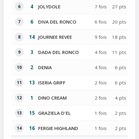
6
4
JOLYDOLE
7 fois
27 pts
7
6
DIVA DEL RONCO
6 fois
20 pts
8
14
JOURNEE REVEE
9 fois
18 pts
9
3
DADA DEL RONCO
4 fois
11 pts
10
2
DENIA
4 fois
6 pts
11
13
ISERIA GRIFF
2 fois
6 pts
12
1
DINO CREAM
2 fois
4 pts
13
15
GRAZIELA D'EL
1 fois
2 pts
14
16
FERGIE HIGHLAND
1 fois
2 pts