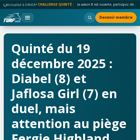
Actualisé à 04h04
⚡ CHALLENGE QUINTÉ :
la saison 8 est ouverte, participez dès maintenant !
Devenir membre
Quinté du 19
décembre 2025 :
Diabel (8) et
Jaflosa Girl (7) en
duel, mais
attention au piège
Fergie Highland