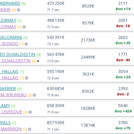
 ABRIVARD
473 250€
2111
[6]
8929€
évo:+14
VARIN
[6]
🟡
71.7 sec
 SZIRMAY
498 130€
2001
[1]
9579€
évo:-16
 SZIRMAY
[1]
🟡
71.9 sec
 GELORMINI
543 391€
2602
[5]
21736€
évo:+29
E. BONDO
[7]
🟡
72.1 sec
EO DUVALDESTIN
563 476€
1771
[3]
24499€
évo:-43
. DUVALDESTIN
[6]
❌
72.0 sec
. HALLAIS
595 190€
3054
[1]
7631€
évo:+24
. HALLAIS
[1]
🟡
72.3 sec
 BARRIER
630 685€
2393
[2]
6502€
évo:-2
.M. BRUNEAU
[2]
🟡
71.8 sec
 LAMY
658 300€
5040
[1]
18286€
évo:+424
. LEVESQUE
[2]
🟡
71.0 sec
 WIELS
857 930€
3700
[1]
17874€
évo:+79
P. MARMION
[2]
🟡
71.1 sec