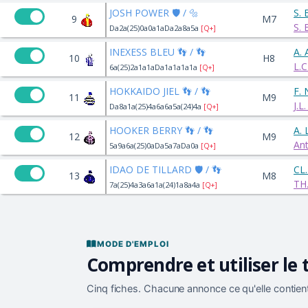
JOSH POWER 🛡️ / 🔩
S.
9
M7
S.
Da2a(25)0a0a1aDa2a8a5a
[Q+]
INEXESS BLEU 👣 / 👣
A.
10
H8
L.
6a(25)2a1a1aDa1a1a1a1a
[Q+]
HOKKAIDO JIEL 👣 / 👣
F.
11
M9
J.L
Da8a1a(25)4a6a6a5a(24)4a
[Q+]
HOOKER BERRY 👣 / 👣
A.
12
M9
An
5a9a6a(25)0aDa5a7aDa0a
[Q+]
IDAO DE TILLARD 🛡️ / 👣
CL
13
M8
TH
7a(25)4a3a6a1a(24)1a8a4a
[Q+]
MODE D'EMPLOI
Comprendre et utiliser le 
Cinq fiches. Chacune annonce ce qu'elle contient