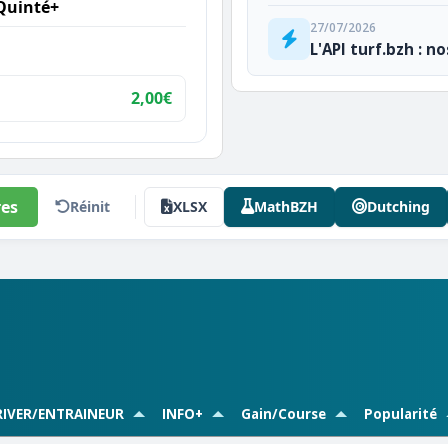
Quinté+
27/07/2026
L'API turf.bzh : n
2,00€
es
Réinit
XLSX
MathBZH
Dutching
IVER/ENTRAINEUR
INFO+
Gain/Course
Popularité