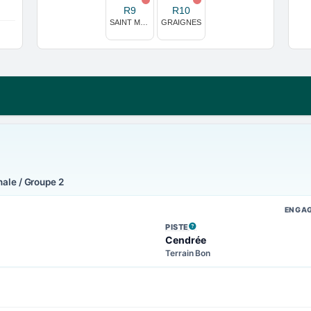
R9
R10
SAINT MALO
GRAIGNES
nale / Groupe 2
ENGA
PISTE
, VOIR LA DÉFINITION
Cendrée
Terrain Bon