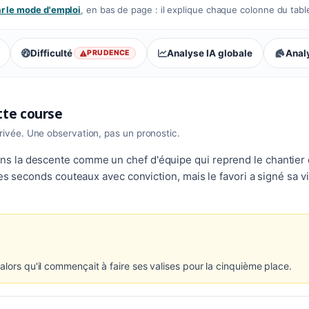
 le mode d'emploi
, en bas de page : il explique chaque colonne du tabl
Difficulté
Analyse IA globale
Analy
PRUDENCE
, prudence : vigilance
ette course
rrivée. Une observation, pas un pronostic.
la descente comme un chef d'équipe qui reprend le chantier en 
 les seconds couteaux avec conviction, mais le favori a signé sa
alors qu'il commençait à faire ses valises pour la cinquième place.