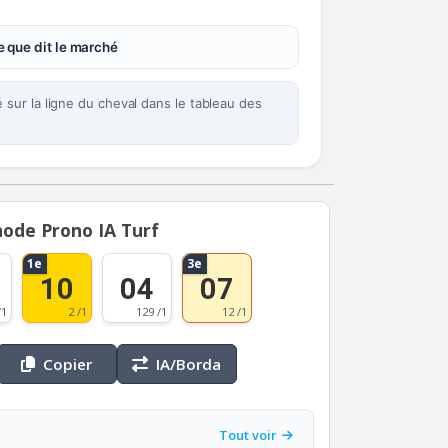
 que dit le marché
sur la ligne du cheval dans le tableau des
ode Prono IA Turf
1e
3e
10
04
07
/1
2 /1
129 /1
12 /1
Copier
IA/Borda
Tout voir