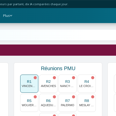
urs par partant, dix IA comparées chaque jour.
Plus
Réunions PMU
R1
R2
R3
R4
VINCENNES
AVENCHES
NANCY-BRABOIS
LE CROISE LAROCHE
R5
R6
R7
R8
WOLVERHAMPTON
AQUEDUCT
PALERMO
MESLAY DU MAINE