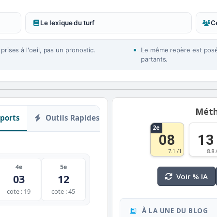
Le lexique du turf
Ce
rises à l'oeil, pas un pronostic.
Le même repère est posé 
partants.
Méth
ports
Outils Rapides
2e
08
13
7.1 /1
8.8 
4e
5e
Voir % IA
03
12
cote : 19
cote : 45
À LA UNE DU BLOG