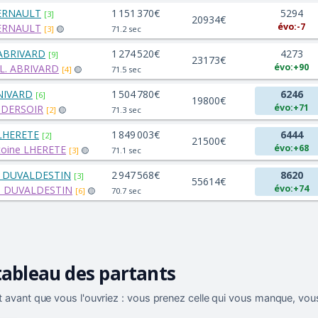
 ERNAULT
1 151 370€
5294
[3]
20934€
évo:-7
 ERNAULT
[3]
🟡
71.2 sec
 ABRIVARD
1 274 520€
4273
[9]
23173€
évo:+90
CL. ABRIVARD
[4]
🟡
71.5 sec
 NIVARD
1 504 780€
6246
[6]
19800€
évo:+71
. DERSOIR
[2]
🟡
71.3 sec
 LHERETE
1 849 003€
6444
[2]
21500€
évo:+68
toine LHERETE
[3]
🟡
71.1 sec
. DUVALDESTIN
2 947 568€
8620
[3]
55614€
évo:+74
. DUVALDESTIN
[6]
🟡
70.7 sec
tableau des partants
 avant que vous l'ouvriez : vous prenez celle qui vous manque, vous