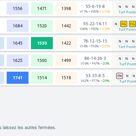
55-6-19-8
N
N
N
1556
1471
1398
V11% • P45% •
D15%
Turf Points
55-22-14-11
N
FG
FG
1684
1520
1442
V40% • P65% •
D20%
Turf Points
76-12-15-15
N
N
N
1645
1530
1422
V16% • P36% •
D20%
Turf Points
86-14-26-3
N
N
N
1625
1500
1499
V16% • P47% •
D3%
Turf Point
53-33-8-5
FN
N
N
1741
1514
1518
V62% • P77% •
D9%
Turf Point
 laissez les autres fermées.