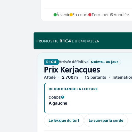
À venir
En cours
Terminée
🚫
Annulée
R1C4
PRONOSTIC
DU 04/04/2026
Arrivée définitive
R1C4
Quinté+ du jour
Prix Kerjacques
Attelé
2 700 m
13
partants
Internatio
CE QUI CHANGE LA LECTURE
CORDE
, VOIR LA DÉFINITION
À gauche
Le lexique du turf
Le suivi par la corde