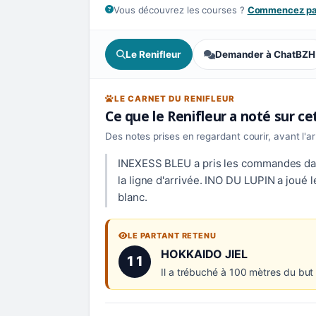
Vous découvrez les courses ?
Commencez par
Le Renifleur
Demander à ChatBZH
LE CARNET DU RENIFLEUR
Ce que le Renifleur a noté sur c
Des notes prises en regardant courir, avant l'a
INEXESS BLEU a pris les commandes dans 
la ligne d'arrivée. INO DU LUPIN a joué
blanc.
LE PARTANT RETENU
Numéro 11 :
HOKKAIDO JIEL
11
Il a trébuché à 100 mètres du but 