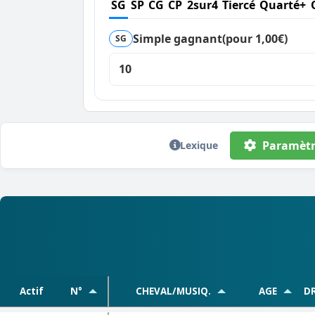
SG
SP
CG
CP
2sur4
Tiercé
Quarté+
Simple gagnant
(pour 1,00€)
SG
10
Paramètr
Lexique
Actif
N°
CHEVAL/MUSIQ.
AGE
DR