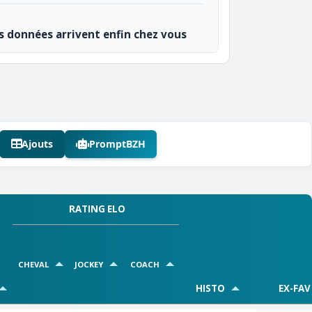
os données arrivent enfin chez vous
Ajouts
PromptBZH
RATING ELO
CHEVAL
JOCKEY
COACH
HISTO
EX-FAV