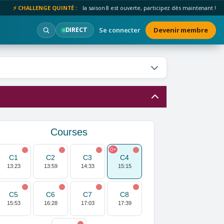
⚡ CHALLENGE QUINTÉ :
la saison 8 est ouverte, participez dès maintenant !
Se connecter
Devenir membre
DIRECT
Courses
Q+
C1
C2
C3
C4
13:23
13:59
14:33
15:15
C5
C6
C7
C8
15:53
16:28
17:03
17:39