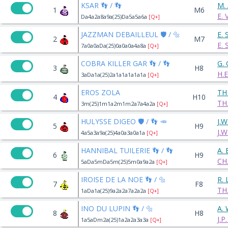
KSAR 👣 / 👣
M.
1
M6
E. 
Da4a2a8a9a(25)Da5a5a6a
[Q+]
JAZZMAN DEBAILLEUL 🛡️ / 🔩
E.
2
M7
E.
7a0a0aDa(25)0a0a0a4a8a
[Q+]
COBRA KILLER GAR 👣 / 👣
G.
3
H8
H.
3aDa1a(25)2a1a1a1a1a1a
[Q+]
EROS ZOLA
TH
4
H10
TH
3m(25)1m1a2m1m2a7a4a2a
[Q+]
HULYSSE DIGEO 🛡️ / 👣 🥕
J.W
5
H9
J.W
4a5a3a9a(25)4a0a3a0a1a
[Q+]
HANNIBAL TUILERIE 👣 / 👣
A.
6
H9
CH
5aDa5mDa5m(25)5m0a9a2a
[Q+]
IROISE DE LA NOE 👣 / 🔩
R.
7
F8
TH
1aDa1a(25)9a2a2a7a2a2a
[Q+]
INO DU LUPIN 👣 / 🔩
A.
8
H8
J.
1a5aDm2a(25)1a2a2a3a3a
[Q+]