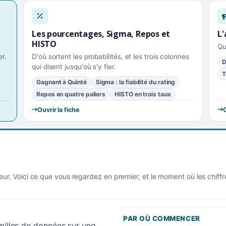
Les pourcentages, Sigma, Repos et
L'
HISTO
Qu
r.
D'où sortent les probabilités, et les trois colonnes
D
qui disent jusqu'où s'y fier.
T
Gagnant à Quinté
Sigma : la fiabilité du rating
Repos en quatre paliers
HISTO en trois taux
Ouvrir la fiche
O
eur. Voici ce que vous regardez en premier, et le moment où les chiff
PAR OÙ COMMENCER
amilles de données sur une