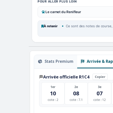
POUR ALLER PLUS LOIN
Le carnet du Renifleur
Ce sont des notes de course, p
À retenir
Stats Premium
Arrivée & Rap
Arrivée officielle R1C4
🏁
Copier
1er
2e
3e
10
08
07
cote : 2
cote : 7.1
cote : 12