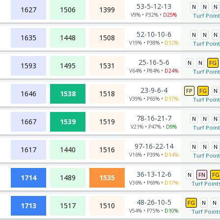
53-5-12-13
N
N
N
1627
1506
1399
V9% • P32% •
D25%
Turf Point
52-10-10-6
N
N
N
1635
1448
1508
V19% • P38% •
D12%
Turf Point
25-16-5-6
N
N
FG
1593
1495
1531
V64% • P84% •
D24%
Turf Point
23-9-6-4
FP
FG
N
1646
1538
1518
V39% • P65% •
D17%
Turf Point
78-16-21-7
N
N
N
1667
1539
1519
V21% • P47% •
D9%
Turf Point
97-16-22-14
N
N
N
1617
1440
1516
V16% • P39% •
D14%
Turf Point
36-13-12-6
N
FN
FG
1714
1489
1535
V36% • P69% •
D17%
Turf Points
48-26-10-5
FG
N
N
1713
1517
1510
V54% • P75% •
D10%
Turf Points