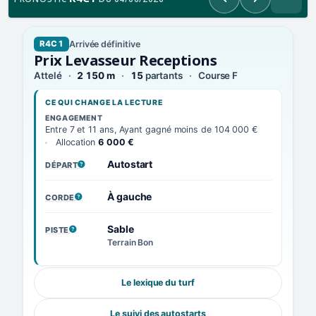
Précédent
Suivant
Arrivée définitive
R4C1
Prix Levasseur Receptions
Attelé
2 150 m
15
partants
Course F
CE QUI CHANGE LA LECTURE
ENGAGEMENT
Entre 7 et 11 ans, Ayant gagné moins de 104 000 €
Allocation
6 000 €
Autostart
DÉPART
, VOIR LA DÉFINITION
À gauche
CORDE
, VOIR LA DÉFINITION
Sable
PISTE
, VOIR LA DÉFINITION
Terrain Bon
Le lexique du turf
Le suivi des autostarts