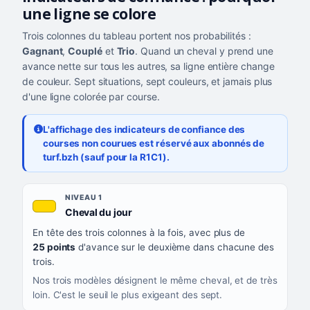
une ligne se colore
Trois colonnes du tableau portent nos probabilités :
Gagnant
,
Couplé
et
Trio
. Quand un cheval y prend une
avance nette sur tous les autres, sa ligne entière change
de couleur. Sept situations, sept couleurs, et jamais plus
d'une ligne colorée par course.
L'affichage des indicateurs de confiance des
courses non courues est réservé aux abonnés de
turf.bzh (sauf pour la R1C1).
Les sept niveaux de confiance, du plus exigeant au moins exigea
NIVEAU
NIVEAU 1
, couleur jaune or
Cheval du jour
QUAND LA LIGNE PREND CETTE COULEUR
En tête des trois colonnes à la fois, avec plus de
CE QUE CELA VOUS DIT
25 points
d'avance sur le deuxième dans chacune des
trois.
Nos trois modèles désignent le même cheval, et de très
loin. C'est le seuil le plus exigeant des sept.