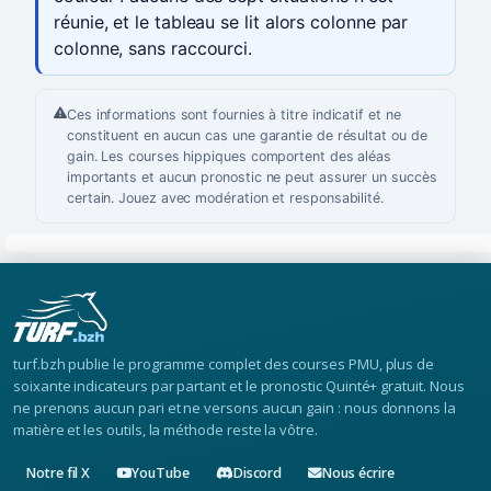
réunie, et le tableau se lit alors colonne par
colonne, sans raccourci.
Ces informations sont fournies à titre indicatif et ne
constituent en aucun cas une garantie de résultat ou de
gain. Les courses hippiques comportent des aléas
importants et aucun pronostic ne peut assurer un succès
certain. Jouez avec modération et responsabilité.
turf.bzh publie le programme complet des courses PMU, plus de
soixante indicateurs par partant et le pronostic Quinté+ gratuit. Nous
ne prenons aucun pari et ne versons aucun gain : nous donnons la
matière et les outils, la méthode reste la vôtre.
Notre fil X
YouTube
Discord
Nous écrire