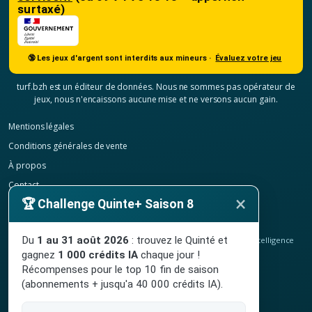
surtaxé)
🔞 Les jeux d'argent sont interdits aux mineurs ·
Évaluez votre jeu
turf.bzh est un éditeur de données. Nous ne sommes pas opérateur de
jeux, nous n'encaissons aucune mise et ne versons aucun gain.
Mentions légales
Conditions générales de vente
À propos
Contact
×
🏆 Challenge Quinte+ Saison 8
Confidentialité
Résilier mon abonnement
Du
1 au 31 août 2026
: trouvez le Quinté et
© 2020-2026
TURF.bzh
, analyses hippiques, classement ELO et intelligence
artificielle.
gagnez
1 000 crédits IA
chaque jour !
Site indépendant, sans lien avec le PMU. Jeu interdit aux mineurs.
Récompenses pour le top 10 fin de saison
(abonnements + jusqu'a 40 000 crédits IA).