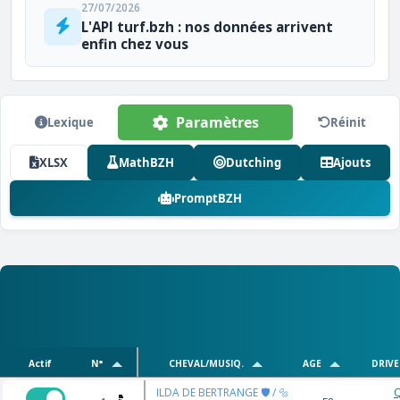
27/07/2026
L'API turf.bzh : nos données arrivent
enfin chez vous
Paramètres
Lexique
Réinit
XLSX
MathBZH
Dutching
Ajouts
PromptBZH
Actif
N°
CHEVAL/MUSIQ.
AGE
DRIVE
ILDA DE BERTRANGE 🛡️ / 🔩
Q