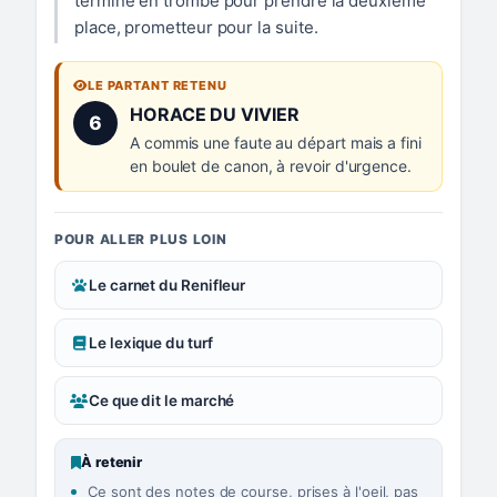
terminé en trombe pour prendre la deuxième
place, prometteur pour la suite.
LE PARTANT RETENU
Numéro 6 :
HORACE DU VIVIER
6
A commis une faute au départ mais a fini
en boulet de canon, à revoir d'urgence.
POUR ALLER PLUS LOIN
Le carnet du Renifleur
Le lexique du turf
Ce que dit le marché
À retenir
Ce sont des notes de course, prises à l'oeil, pas