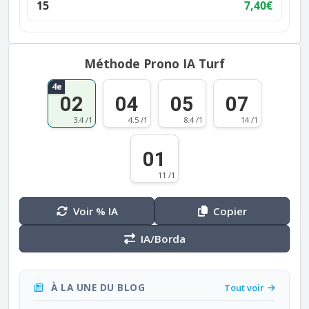
15
7,40€
Méthode Prono IA Turf
4e
02
04
05
07
3.4 /1
4.5 /1
8.4 /1
14 /1
01
11 /1
Voir % IA
Copier
IA/Borda
À LA UNE DU BLOG
Tout voir