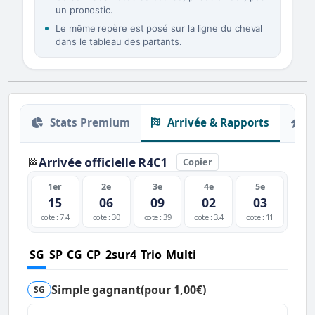
un pronostic.
Le même repère est posé sur la ligne du cheval
dans le tableau des partants.
Stats Premium
Arrivée & Rapports
O
Arrivée officielle R4C1
🏁
Copier
1er
2e
3e
4e
5e
15
06
09
02
03
cote : 7.4
cote : 30
cote : 39
cote : 3.4
cote : 11
SG
SP
CG
CP
2sur4
Trio
Multi
Simple gagnant
(pour 1,00€)
SG