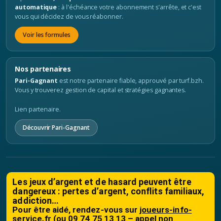
automatique
: à l'échéance votre abonnement s'arrête, et c'est
vous qui décidez de vous réabonner.
Voir les formules
Nos partenaires
Pari-Gagnant
est notre partenaire fiable, approuvé par turf.bzh.
Vous y trouverez gestion de capital et stratégies gagnantes.
Lien partenaire.
Découvrir Pari-Gagnant
Les jeux d’argent et de hasard peuvent être
dangereux : pertes d’argent, conflits familiaux,
addiction…
Pour être aidé, rendez-vous sur
joueurs-info-
service.fr
(ou 09 74 75 13 13 – appel non