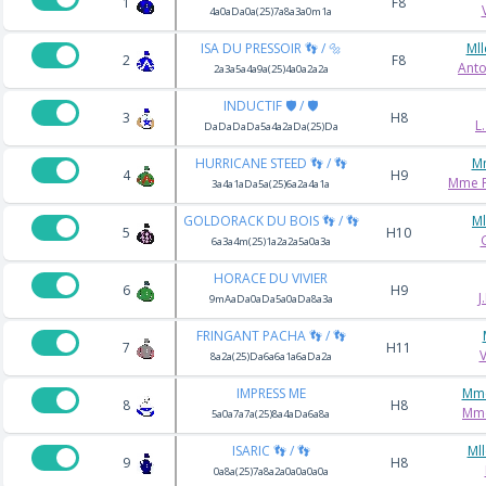
1
F8
4a0aDa0a(25)7a8a3a0m1a
ISA DU PRESSOIR 👣 / 🔩
Mll
2
F8
Anto
2a3a5a4a9a(25)4a0a2a2a
INDUCTIF 🛡️ / 🛡️
3
H8
L
DaDaDaDa5a4a2aDa(25)Da
HURRICANE STEED 👣 / 👣
Mm
4
H9
Mme P
3a4a1aDa5a(25)6a2a4a1a
GOLDORACK DU BOIS 👣 / 👣
Ml
5
H10
6a3a4m(25)1a2a2a5a0a3a
HORACE DU VIVIER
6
H9
J
9mAaDa0aDa5a0aDa8a3a
FRINGANT PACHA 👣 / 👣
7
H11
8a2a(25)Da6a6a1a6aDa2a
IMPRESS ME
Mme
8
H8
Mme
5a0a7a7a(25)8a4aDa6a8a
ISARIC 👣 / 👣
Ml
9
H8
0a8a(25)7a8a2a0a0a0a0a