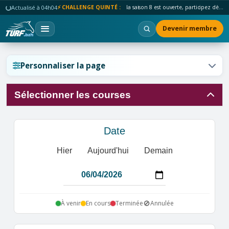
Actualisé à 04h04
⚡ CHALLENGE QUINTÉ :
la saison 8 est ouverte, participez dès maintenant !
Devenir membre
Réinitialiser l'affichage ?
Personnaliser la page
Sélectionner les courses
Annuler
Réinitialiser
Date
Hier
Aujourd'hui
Demain
🚫
À venir
En cours
Terminée
Annulée