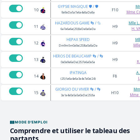
GYPSIE MAGIQUE 🛡️ / 🛡️
M
10
F10
Mme Co
9a9aDa5a7a6a4a8aDa8a
HAZARDOUS GAME 👣 / 🔩
Mlle 
11
H9
H. V
6a7a6a6a(25)0aDa0a0aDa
HEPAX SPEED
Ml
12
H9
Mll
Dm9m5m0a9a(25)8a0a8aDa
HEROS DE BEAUCAMP 👣 / 👣
13
H9
R
0a0a9a6aDa(25)7a6a0a5a
IPATINGA
A
14
F8
J
(25)1a6a4a6a3a4a7a0a(24)
GIORGIO DU VIVIER 👣 / 👣
Mme
15
H10
Mme 
3a1a4a0a5a5a0aDa(25)5a
MODE D'EMPLOI
Comprendre et utiliser le tableau des
partants