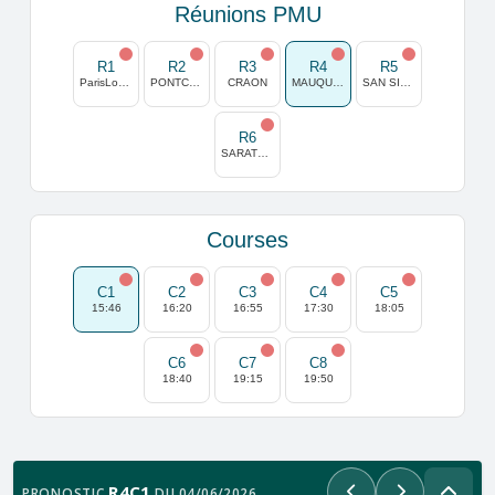
Réunions PMU
R1
R2
R3
R4
R5
ParisLongchamp
PONTCHATEAU
CRAON
MAUQUENCHY
SAN SIRO (MILAN)
R6
SARATOGA
Courses
C1
C2
C3
C4
C5
15:46
16:20
16:55
17:30
18:05
C6
C7
C8
18:40
19:15
19:50
R4C1
PRONOSTIC
DU 04/06/2026