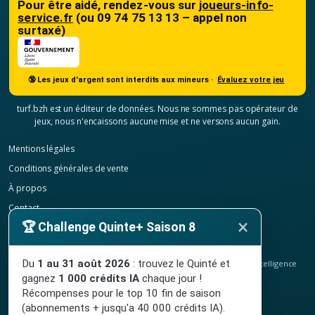
Pour être aidé, rendez-vous sur
joueurs-info-
service.fr
(ou 09 74 75 13 13 – appel non
surtaxé)
🔞 Les jeux d'argent sont interdits aux mineurs ·
Évaluez votre jeu
turf.bzh est un éditeur de données. Nous ne sommes pas opérateur de
jeux, nous n'encaissons aucune mise et ne versons aucun gain.
Mentions légales
Conditions générales de vente
À propos
Contact
×
🏆 Challenge Quinte+ Saison 8
Confidentialité
Résilier mon abonnement
Du
1 au 31 août 2026
: trouvez le Quinté et
© 2020-2026
TURF.bzh
, analyses hippiques, classement ELO et intelligence
artificielle.
gagnez
1 000 crédits IA
chaque jour !
Site indépendant, sans lien avec le PMU. Jeu interdit aux mineurs.
Récompenses pour le top 10 fin de saison
(abonnements + jusqu'a 40 000 crédits IA).