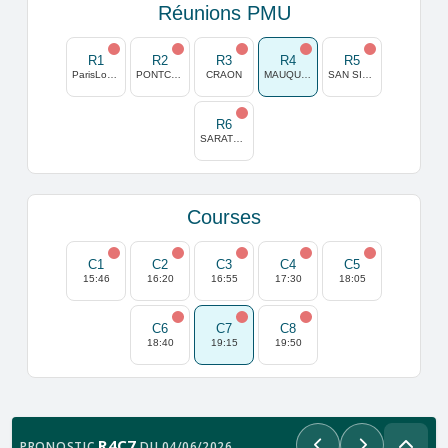
Réunions PMU
R1
R2
R3
R4
R5
ParisLongchamp
PONTCHATEAU
CRAON
MAUQUENCHY
SAN SIRO (MILAN)
R6
SARATOGA
Courses
C1
C2
C3
C4
C5
15:46
16:20
16:55
17:30
18:05
C6
C7
C8
18:40
19:15
19:50
R4C7
PRONOSTIC
DU 04/06/2026