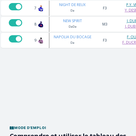
NIGHT DE REUX
P.Y. 
7
F3
Y. DE
Da
NEW SPIRIT
J. DU
8
M3
J. DUB
DaDa
NAPOLIA DU BOCAGE
F. OU
9
F3
F. DUC
Da
MODE D'EMPLOI