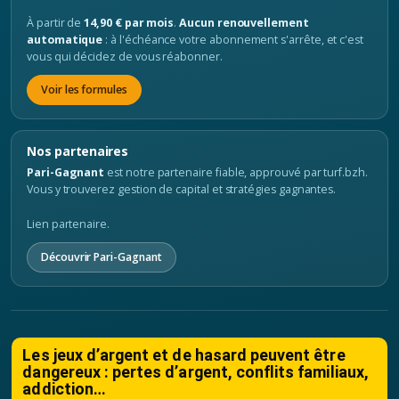
À partir de
14,90 € par mois
.
Aucun renouvellement
automatique
: à l'échéance votre abonnement s'arrête, et c'est
vous qui décidez de vous réabonner.
Voir les formules
Nos partenaires
Pari-Gagnant
est notre partenaire fiable, approuvé par turf.bzh.
Vous y trouverez gestion de capital et stratégies gagnantes.
Lien partenaire.
Découvrir Pari-Gagnant
Les jeux d’argent et de hasard peuvent être
dangereux : pertes d’argent, conflits familiaux,
addiction…