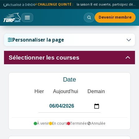
Actualisé à 04h04
⚡ CHALLENGE QUINTÉ :
la saison 8 est ouverte, participez dès maintenant !
Devenir membre
Réinitialiser l'affichage ?
Personnaliser la page
Sélectionner les courses
Annuler
Réinitialiser
Date
Hier
Aujourd'hui
Demain
🚫
À venir
En cours
Terminée
Annulée