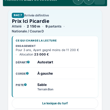
Précédent
Suivant
Arrivée définitive
R4C7
Prix Ici Picardie
Attelé
2 150 m
9
partants
Nationale / Course D
CE QUI CHANGE LA LECTURE
ENGAGEMENT
Pour 3 ans, Ayant gagné moins de 11 200 €
Allocation
23 000 €
Autostart
DÉPART
, VOIR LA DÉFINITION
À gauche
CORDE
, VOIR LA DÉFINITION
Sable
PISTE
, VOIR LA DÉFINITION
Terrain Bon
Le lexique du turf