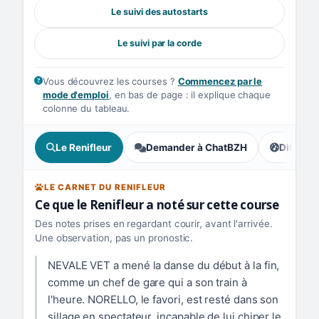
Le suivi des autostarts
Le suivi par la corde
Vous découvrez les courses ?
Commencez par le
mode d'emploi
, en bas de page : il explique chaque
colonne du tableau.
Le Renifleur
Demander à ChatBZH
Difficult
, tendance
LE CARNET DU RENIFLEUR
Ce que le Renifleur a noté sur cette course
Des notes prises en regardant courir, avant l'arrivée.
Une observation, pas un pronostic.
NEVALE VET a mené la danse du début à la fin,
comme un chef de gare qui a son train à
l'heure. NORELLO, le favori, est resté dans son
sillage en spectateur, incapable de lui chiper le