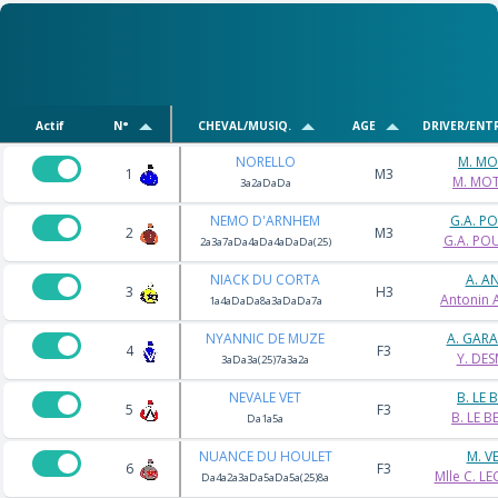
Actif
N°
CHEVAL/MUSIQ.
AGE
DRIVER/ENT
NORELLO
M. MO
1
M3
M. MOT
3a2aDaDa
NEMO D'ARNHEM
G.A. P
2
M3
G.A. PO
2a3a7aDa4aDa4aDaDa(25)
NIACK DU CORTA
A. A
3
H3
Antonin
1a4aDaDa8a3aDaDa7a
NYANNIC DE MUZE
A. GAR
4
F3
Y. DE
3aDa3a(25)7a3a2a
NEVALE VET
B. LE 
5
F3
B. LE B
Da1a5a
NUANCE DU HOULET
M. V
6
F3
Mlle C. L
Da4a2a3aDa5aDa5a(25)8a