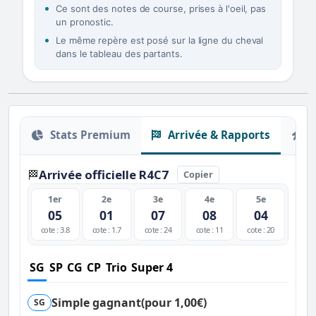
Ce sont des notes de course, prises à l'oeil, pas
un pronostic.
Le même repère est posé sur la ligne du cheval
dans le tableau des partants.
Stats Premium
Arrivée & Rapports
O
Arrivée officielle R4C7
🏁
Copier
1er
2e
3e
4e
5e
05
01
07
08
04
cote : 3.8
cote : 1.7
cote : 24
cote : 11
cote : 20
SG
SP
CG
CP
Trio
Super 4
Simple gagnant
(pour 1,00€)
SG