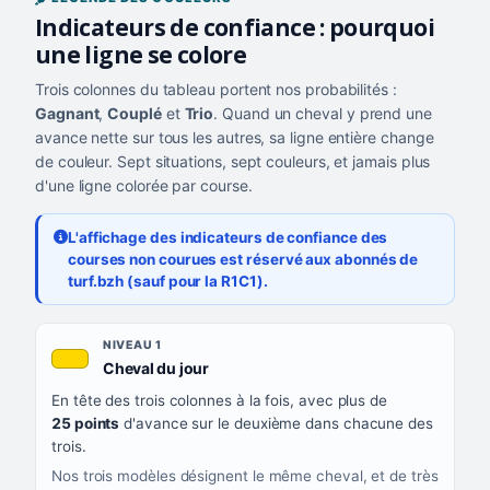
Indicateurs de confiance : pourquoi
une ligne se colore
Trois colonnes du tableau portent nos probabilités :
Gagnant
,
Couplé
et
Trio
. Quand un cheval y prend une
avance nette sur tous les autres, sa ligne entière change
de couleur. Sept situations, sept couleurs, et jamais plus
d'une ligne colorée par course.
L'affichage des indicateurs de confiance des
courses non courues est réservé aux abonnés de
turf.bzh (sauf pour la R1C1).
Les sept niveaux de confiance, du plus exigeant au moins exigea
NIVEAU
NIVEAU 1
, couleur jaune or
Cheval du jour
QUAND LA LIGNE PREND CETTE COULEUR
En tête des trois colonnes à la fois, avec plus de
CE QUE CELA VOUS DIT
25 points
d'avance sur le deuxième dans chacune des
trois.
Nos trois modèles désignent le même cheval, et de très