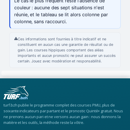
Le cas le plus fréquent reste l'absence de
couleur : aucune des sept situations n'est
réunie, et le tableau se lit alors colonne par
colonne, sans raccourci.
Ces informations sont fournies à titre indicatif et ne
constituent en aucun cas une garantie de résultat ou de
gain. Les courses hippiques comportent des aléas
importants et aucun pronostic ne peut assurer un succès
certain. Jouez avec modération et responsabilité.
turf.bzh publie le programme complet des courses PMU, plus de
soixante indicateurs par partant et le pronostic Quinté+ gratuit. Nous
ne prenons aucun pari et ne versons aucun gain : nous donnons la
matière et les outils, la méthode reste la vôtre.