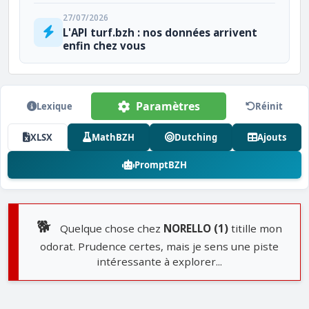
27/07/2026
L'API turf.bzh : nos données arrivent
enfin chez vous
Paramètres
Lexique
Réinit
XLSX
MathBZH
Dutching
Ajouts
PromptBZH
🐕
Quelque chose chez
NORELLO (1)
titille mon
odorat. Prudence certes, mais je sens une piste
intéressante à explorer...