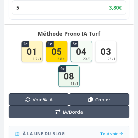
5
3,80€
Méthode Prono IA Turf
2e
1e
5e
01
05
04
03
1.7 /1
3.8 /1
20 /1
23 /1
4e
08
11 /1
Voir % IA
Copier
IA/Borda
À LA UNE DU BLOG
Tout voir