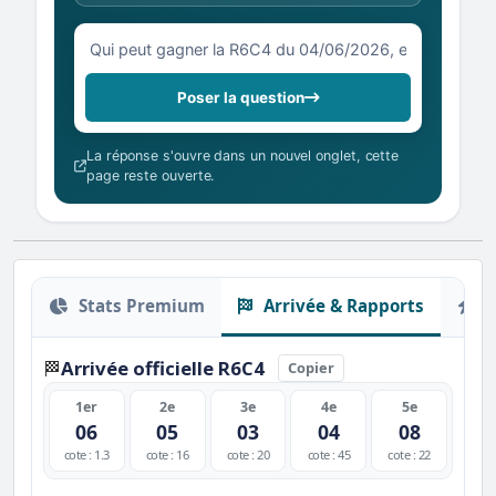
Votre question sur la R6C4 du 04/06/2026
Poser la question
La réponse s'ouvre dans un nouvel onglet, cette
page reste ouverte.
Stats Premium
Arrivée & Rapports
O
Arrivée officielle R6C4
🏁
Copier
1er
2e
3e
4e
5e
06
05
03
04
08
cote : 1.3
cote : 16
cote : 20
cote : 45
cote : 22