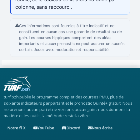
colonne, sans raccourci.
Ces informations sont fournies à titre indicatif et ne
constituent en aucun cas une garantie de résultat ou de
gain. Les courses hippiques comportent des aléas
importants et aucun pronostic ne peut assurer un succès
certain. Jouez avec modération et responsabilité.
turf.bzh publie le programme complet des courses PMU, plus de
soixante indicateurs par partant et le pronostic Quinté+ gratuit. Nous
ne prenons aucun pari et ne versons aucun gain : nous donnons la
matière et les outils, la méthode reste la vôtre.
Notre fil X
YouTube
Discord
Nous écrire