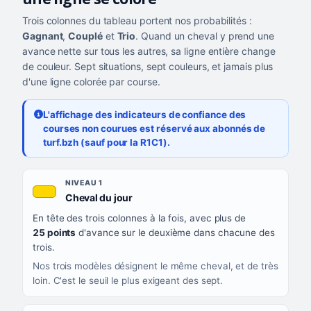
Trois colonnes du tableau portent nos probabilités :
Gagnant
,
Couplé
et
Trio
. Quand un cheval y prend une
avance nette sur tous les autres, sa ligne entière change
de couleur. Sept situations, sept couleurs, et jamais plus
d'une ligne colorée par course.
L'affichage des indicateurs de confiance des
courses non courues est réservé aux abonnés de
turf.bzh (sauf pour la R1C1).
Les sept niveaux de confiance, du plus exigeant au moins exigea
NIVEAU
NIVEAU 1
, couleur jaune or
Cheval du jour
QUAND LA LIGNE PREND CETTE COULEUR
En tête des trois colonnes à la fois, avec plus de
CE QUE CELA VOUS DIT
25 points
d'avance sur le deuxième dans chacune des
trois.
Nos trois modèles désignent le même cheval, et de très
loin. C'est le seuil le plus exigeant des sept.