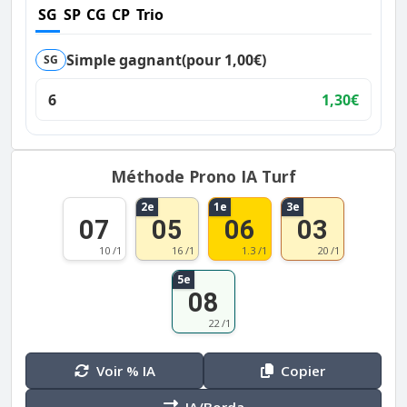
SG
SP
CG
CP
Trio
Simple gagnant
(pour 1,00€)
SG
6
1,30€
Méthode Prono IA Turf
2e
1e
3e
07
05
06
03
10 /1
16 /1
1.3 /1
20 /1
5e
08
22 /1
Voir % IA
Copier