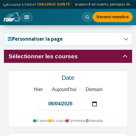
Actualisé à 04h04
⚡ CHALLENGE QUINTÉ :
la saison 8 est ouverte, participez dès maintenant !
Devenir membre
Réinitialiser l'affichage ?
Personnaliser la page
Sélectionner les courses
Annuler
Réinitialiser
Date
Hier
Aujourd'hui
Demain
🚫
À venir
En cours
Terminée
Annulée