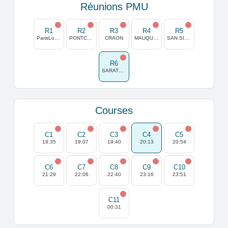
Réunions PMU
R1
R2
R3
R4
R5
ParisLongchamp
PONTCHATEAU
CRAON
MAUQUENCHY
SAN SIRO (MILAN)
R6
SARATOGA
Courses
C1
C2
C3
C4
C5
18:35
19:07
19:40
20:13
20:54
C6
C7
C8
C9
C10
21:29
22:06
22:40
23:16
23:51
C11
00:31