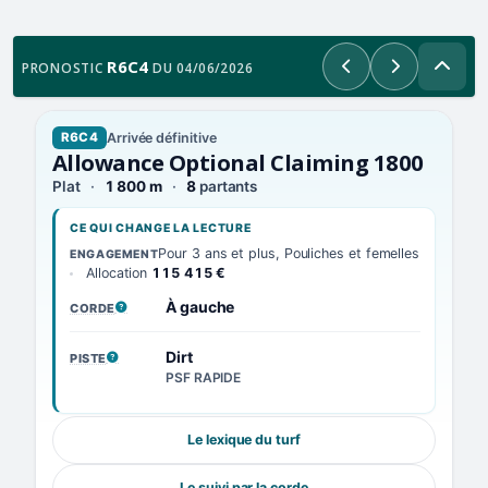
R6C4
PRONOSTIC
DU 04/06/2026
Précédent
Suivant
Arrivée définitive
R6C4
Allowance Optional Claiming 1800
Plat
1 800 m
8
partants
CE QUI CHANGE LA LECTURE
Pour 3 ans et plus, Pouliches et femelles
ENGAGEMENT
Allocation
115 415 €
À gauche
CORDE
, VOIR LA DÉFINITION
Dirt
PISTE
, VOIR LA DÉFINITION
PSF RAPIDE
Le lexique du turf
Le suivi par la corde