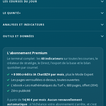
LES COURSES DU JOUR
LE QUINTÉ+
ANALYSES ET INDICATEURS
OUTILS ET DONNÉES
L'abonnement Premium
Le terminal complet : les
60 indicateurs
sur toutes les courses, le
créateur de stratégie, le Direct, l'export de la base et le bilan
quotidien par courriel.
≈ 8 000 crédits IA ChatBZH par mois
, plus le Mode Expert
Les pages verrouillées ci-dessus, toutes ouvertes
L'ebook « Les mathématiques du Turf », 600 pages, offert (39 €)
Zéro publicité
À partir de
14,90 € par mois
.
Aucun renouvellement
automatique
: à l'échéance votre abonnement s'arrête, et c'est