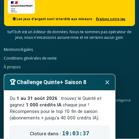
🔞 Les jeux d'argent sont interdits aux mineurs ·
Évaluez votre jeu
turf.bzh est un éditeur de données. Nous ne sommes pas opérateur de
jeux, nous n'encaissons aucune mise et ne versons aucun gain.
Mentions légales
Conditions générales de vente
À propos
Contact
×
🏆 Challenge Quinte+ Saison 8
Confidentialité
Résilier mon abonnement
Du
1 au 31 août 2026
: trouvez le Quinté et
© 2020-2026
TURF.bzh
, analyses hippiques, classement ELO et intelligence
gagnez
1 000 crédits IA
chaque jour !
artificielle.
Site indépendant, sans lien avec le PMU. Jeu interdit aux mineurs.
Récompenses pour le top 10 fin de saison
(abonnements + jusqu'a 40 000 crédits IA).
19:03:36
Cloture dans :