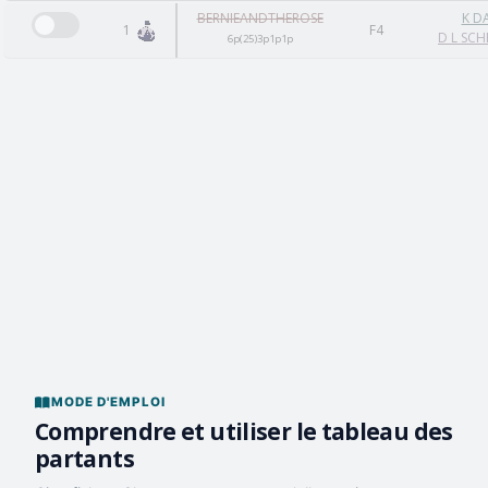
BERNIEANDTHEROSE
K D
1
F4
D L SC
6p(25)3p1p1p
MODE D'EMPLOI
Comprendre et utiliser le tableau des
partants