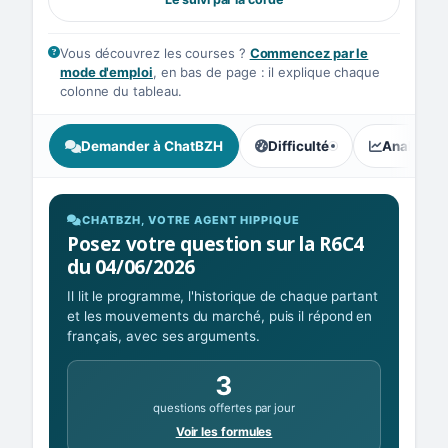
Vous découvrez les courses ?
Commencez par le
mode d'emploi
, en bas de page : il explique chaque
colonne du tableau.
Demander à ChatBZH
Difficulté
Analyse I
, tendance des parieurs : In
CHATBZH, VOTRE AGENT HIPPIQUE
Posez votre question sur la R6C4
du 04/06/2026
Il lit le programme, l'historique de chaque partant
et les mouvements du marché, puis il répond en
français, avec ses arguments.
3
questions offertes par jour
Voir les formules