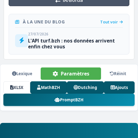
IA/Borda
À LA UNE DU BLOG
Tout voir
27/07/2026
L'API turf.bzh : nos données arrivent
enfin chez vous
Paramètres
Lexique
Réinit
XLSX
MathBZH
Dutching
Ajouts
PromptBZH