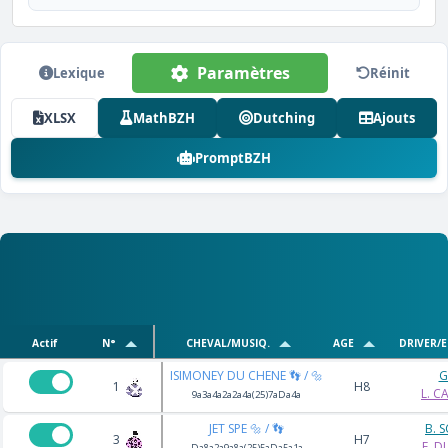
Paramètres
Lexique
Réinit
XLSX
MathBZH
Dutching
Ajouts
PromptBZH
Actif
N°
CHEVAL/MUSIQ.
AGE
DRIVER/
ISIMONEY DU CHENE 👣 / 🔩
G
1
H8
L. C
9a3a4a2a2a4a(25)7aDa4a
JET SPE 🔩 / 👣
B. 
3
H7
F. 
Da8a2a9a8a(25)5aDa5a1a