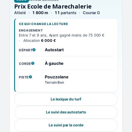
Prix Ecole de Marechalerie
Attelé
1 800 m
11
partants
Course G
CE QUI CHANGE LA LECTURE
ENGAGEMENT
Entre 7 et 9 ans, Ayant gagné moins de 75 000 €
Allocation
6 000 €
Autostart
DÉPART
, VOIR LA DÉFINITION
À gauche
CORDE
, VOIR LA DÉFINITION
Pouzzolane
PISTE
, VOIR LA DÉFINITION
Terrain Bon
Le lexique du turf
Le suivi des autostarts
Le suivi par la corde