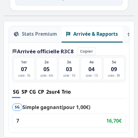
Stats Premium
Arrivée & Rapports
O
Arrivée officielle R3C8
🏁
Copier
1er
2e
3e
4e
5e
07
05
03
04
09
cote : 16
cote : 4.6
cote : 10
cote : 13
cote : 39
SG
SP
CG
CP
2sur4
Trio
Simple gagnant
(pour 1,00€)
SG
7
16,70€