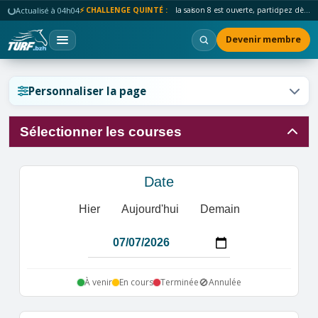
Actualisé à 04h04
⚡ CHALLENGE QUINTÉ :
la saison 8 est ouverte, participez dès maintenant !
Devenir membre
Réinitialiser l'affichage ?
Personnaliser la page
Sélectionner les courses
Annuler
Réinitialiser
Date
Hier
Aujourd'hui
Demain
🚫
À venir
En cours
Terminée
Annulée