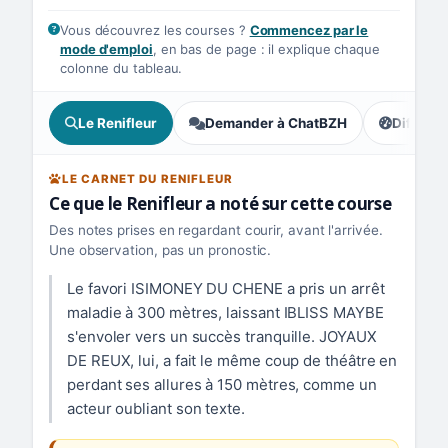
Vous découvrez les courses ?
Commencez par le
mode d'emploi
, en bas de page : il explique chaque
colonne du tableau.
Le Renifleur
Demander à ChatBZH
Difficult
, tendance
LE CARNET DU RENIFLEUR
Ce que le Renifleur a noté sur cette course
Des notes prises en regardant courir, avant l'arrivée.
Une observation, pas un pronostic.
Le favori ISIMONEY DU CHENE a pris un arrêt
maladie à 300 mètres, laissant IBLISS MAYBE
s'envoler vers un succès tranquille. JOYAUX
DE REUX, lui, a fait le même coup de théâtre en
perdant ses allures à 150 mètres, comme un
acteur oubliant son texte.