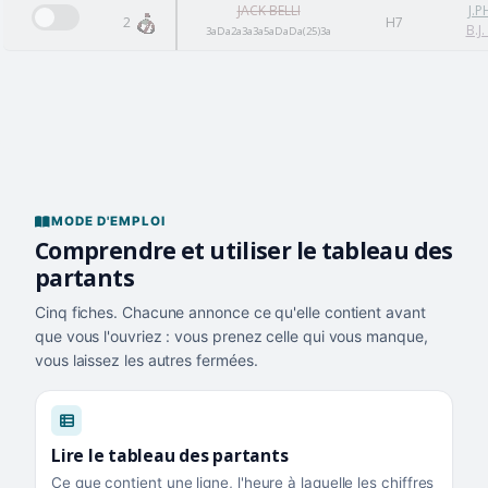
JACK BELLI
J.P
2
H7
B.J
3aDa2a3a3a5aDaDa(25)3a
MODE D'EMPLOI
Comprendre et utiliser le tableau des
partants
Cinq fiches. Chacune annonce ce qu'elle contient avant
que vous l'ouvriez : vous prenez celle qui vous manque,
vous laissez les autres fermées.
Lire le tableau des partants
Ce que contient une ligne, l'heure à laquelle les chiffres