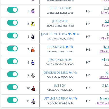
HETRE DU JOUR
G.
4
H9
Mlle 
3a8a6a5a6a4a5a(25)0a0a
JOY EASTER
A.
5
H7
Pave
2aDa7aDa8a2a4a6a1a(25)
JUSTE DE MELLERAY 🛡️ / 🛡️ 🥕
F
6
H7
Mlle 
0a6aDa7a9a6a(25)7a8a4a
IBLISS MAYBE 🛡️ / 👣
M. 
7
H8
Mlle C
4aDa0a6m0a6a6aDa0a8a
JOYAUX DE REUX
Mlle 
8
H7
Y.
0a4aDa(25)4a5a(24)1aDa0a
JOEYSTAR DE NIRO 👣 / 🔩
K.
9
H7
Mme C
0a6a9m7a5a(25)0a3a4a6a
JIVE BOY
S. L
10
H7
B.
6aDa6a6a3a(25)3a2a4a5a
JUST LIKE A DREAM 👣 / 👣
Mme M
11
H7
Mme G. 
3a7a3a3a0a(25)4a0a0a4a