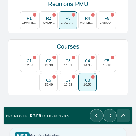
Réunions PMU
R1
R2
R3
R4
R5
CHANTILLY
TONGRES
LA CAPELLE
AIX LES BAINS
CABOURG
Courses
C1
C2
C3
C4
C5
12:57
13:30
14:01
14:35
15:18
C6
C7
C8
15:49
16:23
16:56
R3C8
PRONOSTIC
DU 07/07/2026
Précédent
Suivant
Arrivée définitive
R3C8