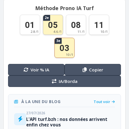
Méthode Prono IA Turf
2e
01
05
08
11
2.8 /1
4.6 /1
11 /1
10 /1
3e
03
10 /1
Voir % IA
Copier
IA/Borda
À LA UNE DU BLOG
Tout voir
27/07/2026
L'API turf.bzh : nos données arrivent
enfin chez vous