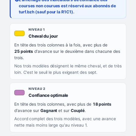
courses non courues est réservé aux abonnés de
turf.bzh (sauf pour la R1C1).
Les sept niveaux de confiance, du plus exigeant au moins exigea
NIVEAU
NIVEAU 1
, couleur jaune or
Cheval du jour
QUAND LA LIGNE PREND CETTE COULEUR
En tête des trois colonnes à la fois, avec plus de
CE QUE CELA VOUS DIT
25 points
d'avance sur le deuxième dans chacune des
trois.
Nos trois modèles désignent le même cheval, et de très
loin. C'est le seuil le plus exigeant des sept.
NIVEAU 2
, couleur mauve
Confiance optimale
En tête des trois colonnes, avec plus de
18 points
d'avance sur
Gagnant
et sur
Couplé
.
Accord complet des trois modèles, avec une avance
nette mais moins large qu'au niveau 1.