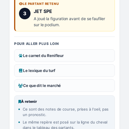
LE PARTANT RETENU
Numéro 3 :
JET SPE
3
A joué la figuration avant de se faufiler
sur le podium.
POUR ALLER PLUS LOIN
Le carnet du Renifleur
Le lexique du turf
Ce que dit le marché
À retenir
Ce sont des notes de course, prises à l'oeil, pas
un pronostic.
Le même repère est posé sur la ligne du cheval
dans le tableau des partants.