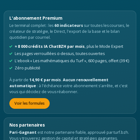
L'abonnement Premium
Le terminal complet : les
60 indicateurs
sur toutes les courses, le
créateur de stratégie, le Direct, l'export de la base et le bilan
quotidien par courriel.
≈ 8 000 crédits IA ChatBZH par mois
, plus le Mode Expert
Les pages verrouillées ci-dessus, toutes ouvertes
L'ebook « Les mathématiques du Turf », 600 pages, offert (39 €)
Zéro publicité
À partir de
14,90 € par mois
.
Aucun renouvellement
automatique
: à l'échéance votre abonnement s'arrête, et c'est
vous qui décidez de vous réabonner.
Voir les formules
Nos partenaires
Pari-Gagnant
est notre partenaire fiable, approuvé par turf.bzh.
Vous y trouverez gestion de capital et stratégies gagnantes.