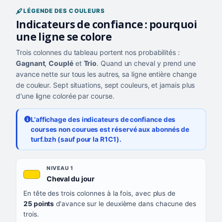
LÉGENDE DES COULEURS
Indicateurs de confiance : pourquoi
une ligne se colore
Trois colonnes du tableau portent nos probabilités :
Gagnant
,
Couplé
et
Trio
. Quand un cheval y prend une
avance nette sur tous les autres, sa ligne entière change
de couleur. Sept situations, sept couleurs, et jamais plus
d'une ligne colorée par course.
L'affichage des indicateurs de confiance des
courses non courues est réservé aux abonnés de
turf.bzh (sauf pour la R1C1).
Les sept niveaux de confiance, du plus exigeant au moins exigea
NIVEAU
NIVEAU 1
, couleur jaune or
Cheval du jour
QUAND LA LIGNE PREND CETTE COULEUR
En tête des trois colonnes à la fois, avec plus de
CE QUE CELA VOUS DIT
25 points
d'avance sur le deuxième dans chacune des
trois.