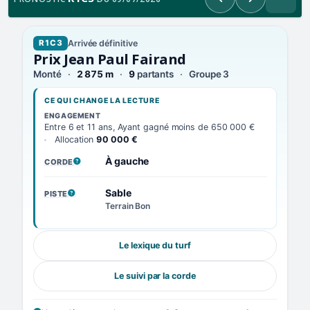
Précédent
Suivant
Arrivée définitive
R1C3
Prix Jean Paul Fairand
Monté
2 875 m
9
partants
Groupe 3
CE QUI CHANGE LA LECTURE
ENGAGEMENT
Entre 6 et 11 ans, Ayant gagné moins de 650 000 €
Allocation
90 000 €
À gauche
CORDE
, VOIR LA DÉFINITION
Sable
PISTE
, VOIR LA DÉFINITION
Terrain Bon
Le lexique du turf
Le suivi par la corde