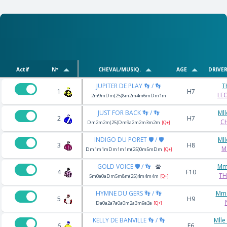
Actif
N°
CHEVAL/MUSIQ.
AGE
DRIVE
JUPITER DE PLAY 👣 / 👣
T
1
H7
LE
2m9mDm(25)8m2m4m6mDm1m
JUST FOR BACK 👣 / 👣
Ml
2
H7
CH
Dm2m2m(25)Dm9a2m2m3m2m
[Q+]
INDIGO DU PORET 🛡️ / 🛡️
Ml
3
H8
M
Dm1m1mDm1m1m(25)0m5mDm
[Q+]
GOLD VOICE 🛡️ / 👣
Mm
4
F10
TH
5m0a0aDm5m8m(25)4m4m4m
[Q+]
HYMNE DU GERS 👣 / 👣
Mme
5
H9
Da0a2a7a0a0m2a3m9a3a
[Q+]
KELLY DE BANVILLE 👣 / 👣
Mlle
6
F6