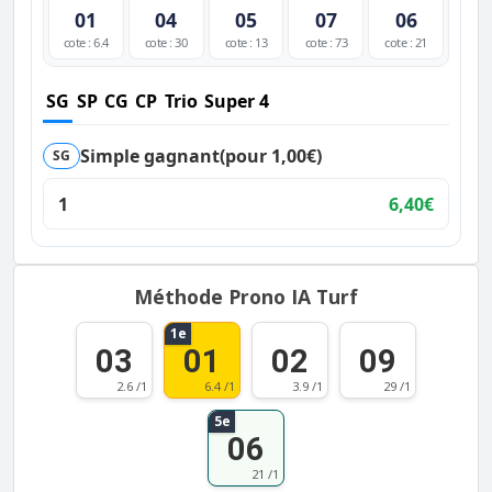
01
04
05
07
06
cote : 6.4
cote : 30
cote : 13
cote : 73
cote : 21
SG
SP
CG
CP
Trio
Super 4
Simple gagnant
(pour 1,00€)
SG
1
6,40€
Méthode Prono IA Turf
1e
03
01
02
09
2.6 /1
6.4 /1
3.9 /1
29 /1
5e
06
21 /1