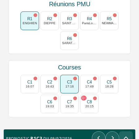
Réunions PMU
R1
R2
R3
R4
R5
ENGHIEN
DIEPPE
SAINT MALO
ParisLongchamp
NEWMARKET
R6
SARATOGA
Courses
C1
C2
C3
C4
C5
16:07
16:43
17:16
17:49
18:28
Q+
C6
C7
C8
19:03
19:35
20:15
R1C3
PRONOSTIC
DU 09/07/2026