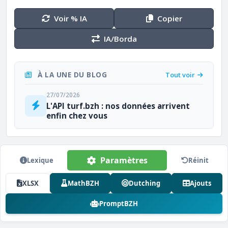
Voir % IA
Copier
IA/Borda
À LA UNE DU BLOG
Tout voir
27/07/2026
L'API turf.bzh : nos données arrivent
enfin chez vous
Paramètres
Lexique
Réinit
XLSX
MathBZH
Dutching
Ajouts
PromptBZH