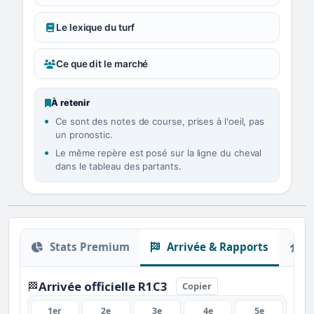
Le lexique du turf
Ce que dit le marché
À retenir
Ce sont des notes de course, prises à l'oeil, pas
un pronostic.
Le même repère est posé sur la ligne du cheval
dans le tableau des partants.
Stats Premium
Arrivée & Rapports
O
Arrivée officielle R1C3
🏁
Copier
1er
2e
3e
4e
5e