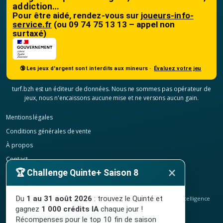
addiction…
Pour être aidé, rendez-vous sur
joueurs-info-
service.fr
(ou 09 74 75 13 13 – appel non
surtaxé)
🔞 Les jeux d'argent sont interdits aux mineurs ·
Évaluez votre jeu
turf.bzh est un éditeur de données. Nous ne sommes pas opérateur de
jeux, nous n'encaissons aucune mise et ne versons aucun gain.
Mentions légales
Conditions générales de vente
À propos
Contact
×
🏆 Challenge Quinte+ Saison 8
Confidentialité
Résilier mon abonnement
Du
1 au 31 août 2026
: trouvez le Quinté et
© 2020-2026
TURF.bzh
, analyses hippiques, classement ELO et intelligence
artificielle.
gagnez
1 000 crédits IA
chaque jour !
Site indépendant, sans lien avec le PMU. Jeu interdit aux mineurs.
Récompenses pour le top 10 fin de saison