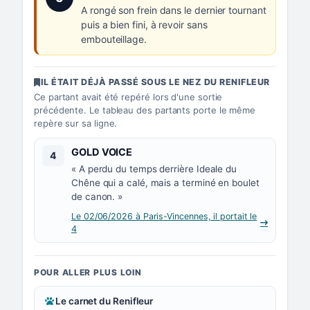
A rongé son frein dans le dernier tournant
puis a bien fini, à revoir sans
embouteillage.
IL ÉTAIT DÉJÀ PASSÉ SOUS LE NEZ DU RENIFLEUR
Ce partant avait été repéré lors d'une sortie
précédente. Le tableau des partants porte le même
repère sur sa ligne.
Numéro 4 :
GOLD VOICE
4
« A perdu du temps derrière Ideale du
Chêne qui a calé, mais a terminé en boulet
de canon. »
Le 02/06/2026 à Paris-Vincennes, il portait le
4
POUR ALLER PLUS LOIN
Le carnet du Renifleur