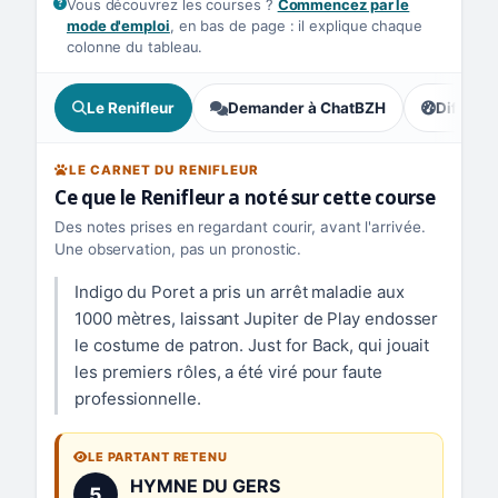
Vous découvrez les courses ?
Commencez par le
mode d'emploi
, en bas de page : il explique chaque
colonne du tableau.
Le Renifleur
Demander à ChatBZH
Difficult
, tendance
LE CARNET DU RENIFLEUR
Ce que le Renifleur a noté sur cette course
Des notes prises en regardant courir, avant l'arrivée.
Une observation, pas un pronostic.
Indigo du Poret a pris un arrêt maladie aux
1000 mètres, laissant Jupiter de Play endosser
le costume de patron. Just for Back, qui jouait
les premiers rôles, a été viré pour faute
professionnelle.
LE PARTANT RETENU
Numéro 5 :
HYMNE DU GERS
5