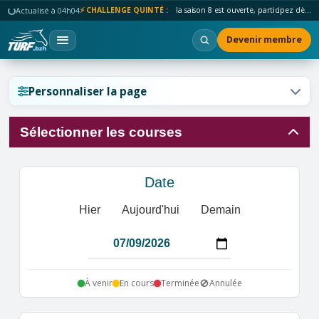
Actualisé à 04h04
⚡ CHALLENGE QUINTÉ :
la saison 8 est ouverte, participez dès maintenant !
Devenir membre
Réinitialiser l'affichage ?
Personnaliser la page
Sélectionner les courses
Annuler
Réinitialiser
Date
Hier
Aujourd'hui
Demain
🚫
À venir
En cours
Terminée
Annulée