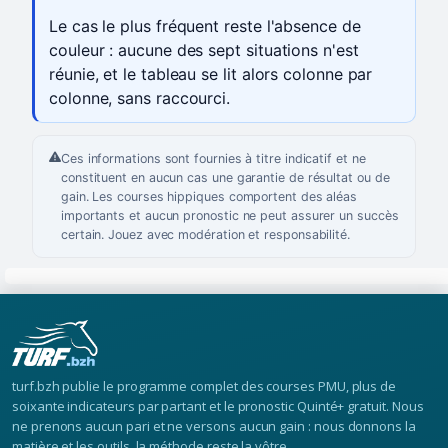
Le cas le plus fréquent reste l'absence de
couleur : aucune des sept situations n'est
réunie, et le tableau se lit alors colonne par
colonne, sans raccourci.
Ces informations sont fournies à titre indicatif et ne
constituent en aucun cas une garantie de résultat ou de
gain. Les courses hippiques comportent des aléas
importants et aucun pronostic ne peut assurer un succès
certain. Jouez avec modération et responsabilité.
turf.bzh publie le programme complet des courses PMU, plus de
soixante indicateurs par partant et le pronostic Quinté+ gratuit. Nous
ne prenons aucun pari et ne versons aucun gain : nous donnons la
matière et les outils, la méthode reste la vôtre.