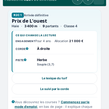
Précédent
Suivant
Arrivée définitive
R2C1
Prix de L'ouest
Haie
3 400 m
9
partants
Classe 4
CE QUI CHANGE LA LECTURE
Pour 4 ans
Allocation
21 000 €
ENGAGEMENT
À droite
CORDE
, VOIR LA DÉFINITION
Herbe
PISTE
, VOIR LA DÉFINITION
Souple (3,7)
Le lexique du turf
Le suivi par la corde
Vous découvrez les courses ?
Commencez par le
mode d'emploi
, en bas de page : il explique chaque