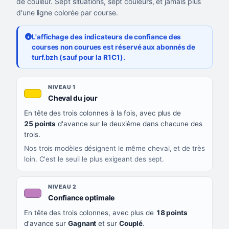
de couleur. Sept situations, sept couleurs, et jamais plus
d'une ligne colorée par course.
L'affichage des indicateurs de confiance des
courses non courues est réservé aux abonnés de
turf.bzh (sauf pour la R1C1).
Les sept niveaux de confiance, du plus exigeant au moins exigea
NIVEAU
NIVEAU 1
, couleur jaune or
Cheval du jour
QUAND LA LIGNE PREND CETTE COULEUR
En tête des trois colonnes à la fois, avec plus de
CE QUE CELA VOUS DIT
25 points
d'avance sur le deuxième dans chacune des
trois.
Nos trois modèles désignent le même cheval, et de très
loin. C'est le seuil le plus exigeant des sept.
NIVEAU 2
, couleur mauve
Confiance optimale
En tête des trois colonnes, avec plus de
18 points
d'avance sur
Gagnant
et sur
Couplé
.