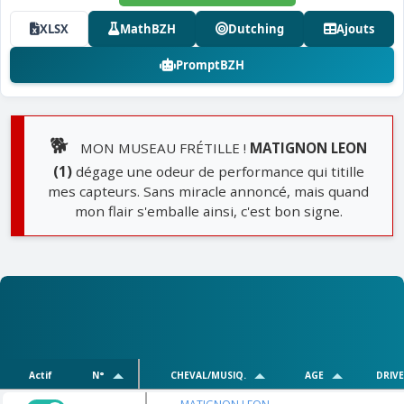
XLSX
MathBZH
Dutching
Ajouts
PromptBZH
🐕
MON MUSEAU FRÉTILLE !
MATIGNON LEON
(1)
dégage une odeur de performance qui titille
mes capteurs. Sans miracle annoncé, mais quand
mon flair s'emballe ainsi, c'est bon signe.
Actif
N°
CHEVAL/MUSIQ.
AGE
DRIV