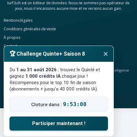
turf.bzh est un éditeur de données. Nous ne sommes pas opérateur de
jeux, nous n'encaissons aucune mise et ne versons aucun gain.
Mentions légales
Conditions générales de vente
À propos
Contact
×
🏆 Challenge Quinte+ Saison 8
Confidentialité
Résilier mon abonnement
Du
1 au 31 août 2026
: trouvez le Quinté et
© 2020-2026
TURF.bzh
, analyses hippiques, classement ELO et intelligence
artificielle.
gagnez
1 000 crédits IA
chaque jour !
Site indépendant, sans lien avec le PMU. Jeu interdit aux mineurs.
Récompenses pour le top 10 fin de saison
(abonnements + jusqu'a 40 000 crédits IA).
9:53:07
Cloture dans :
Participer maintenant !