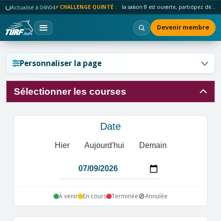
Actualisé à 04h04
⚡ CHALLENGE QUINTÉ :
la saison 8 est ouverte, participez dès maintenant !
Devenir membre
Réinitialiser l'affichage ?
Personnaliser la page
Sélectionner les courses
Annuler
Réinitialiser
Date
Hier
Aujourd'hui
Demain
🚫
À venir
En cours
Terminée
Annulée