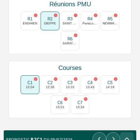
Réunions PMU
R1
R2
R3
R4
R5
ENGHIEN
DIEPPE
SAINT MALO
ParisLongchamp
NEWMARKET
R6
SARATOGA
Courses
C1
C2
C3
C4
C5
12:04
12:36
13:10
13:43
14:19
C6
C7
15:01
15:34
R2C1
PRONOSTIC
DU 09/07/2026