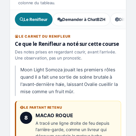
colonne du tableau.
Le Renifleur
Demander à ChatBZH
Difficult
, écart : 
LE CARNET DU RENIFLEUR
Ce que le Renifleur a noté sur cette course
Des notes prises en regardant courir, avant l'arrivée.
Une observation, pas un pronostic.
Moon Light Somoza jouait les premiers rôles
quand il a fait une sortie de scène brutale à
l'avant-dernière haie, laissant Ovalie cueillir la
mise comme un fruit mûr.
LE PARTANT RETENU
Numéro 8 :
MACAO ROQUE
8
A tracé une ligne droite de feu depuis
l'arrière-garde, comme un livreur qui
découvre soudain le moteur turbo.