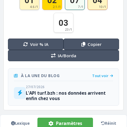
01
02
07
04
4.6 /1
2.1 /1
7 /1
10 /1
03
23 /1
Voir % IA
Copier
IA/Borda
À LA UNE DU BLOG
Tout voir
27/07/2026
L'API turf.bzh : nos données arrivent
enfin chez vous
Paramètres
Lexique
Réinit