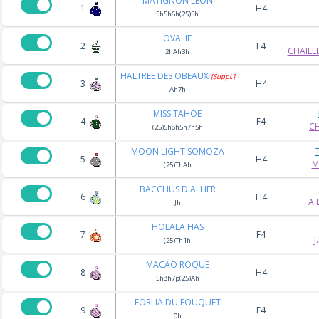
MATIGNON LEON
1
H4
5h5h6h(25)5h
OVALIE
2
F4
CHAILL
2hAh3h
HALTREE DES OBEAUX
[Suppl.]
3
H4
Ah7h
MISS TAHOE
4
F4
CH
(25)5h8h5h7h5h
MOON LIGHT SOMOZA
5
H4
M
(25)ThAh
BACCHUS D'ALLIER
6
H4
A.
Jh
HOLALA HAS
7
F4
J
(25)Th1h
MACAO ROQUE
8
H4
5h8h7p(25)Ah
FORLIA DU FOUQUET
9
F4
0h