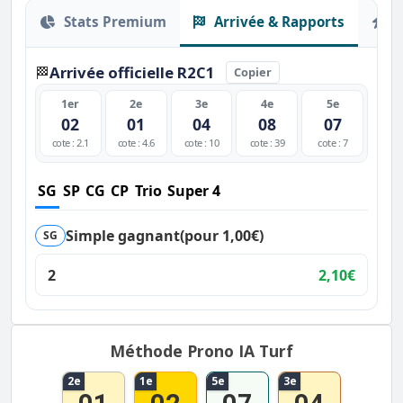
Stats Premium
Arrivée & Rapports
O
Arrivée officielle R2C1
🏁
Copier
1er
2e
3e
4e
5e
02
01
04
08
07
cote : 2.1
cote : 4.6
cote : 10
cote : 39
cote : 7
SG
SP
CG
CP
Trio
Super 4
Simple gagnant
(pour 1,00€)
SG
2
2,10€
Méthode Prono IA Turf
2e
1e
5e
3e