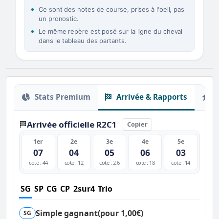
Ce sont des notes de course, prises à l'oeil, pas
un pronostic.
Le même repère est posé sur la ligne du cheval
dans le tableau des partants.
Stats Premium
Arrivée & Rapports
O
Arrivée officielle R2C1
🏁
Copier
1er
2e
3e
4e
5e
07
04
05
06
03
cote : 44
cote : 12
cote : 2.6
cote : 18
cote : 14
SG
SP
CG
CP
2sur4
Trio
Simple gagnant
(pour 1,00€)
SG