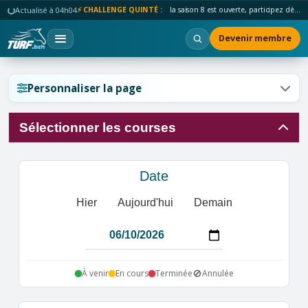
Actualisé à 04h04
⚡ CHALLENGE QUINTÉ :
la saison 8 est ouverte, participez dès maintenant !
Devenir membre
Réinitialiser l'affichage ?
Personnaliser la page
Sélectionner les courses
Annuler
Réinitialiser
Date
Hier
Aujourd'hui
Demain
🚫
À venir
En cours
Terminée
Annulée