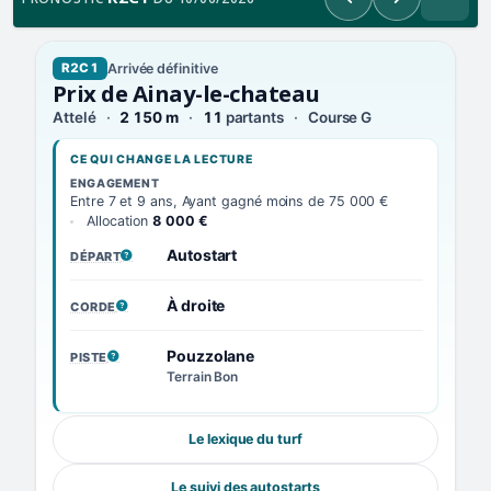
Précédent
Suivant
Arrivée définitive
R2C1
Prix de Ainay-le-chateau
Attelé
2 150 m
11
partants
Course G
CE QUI CHANGE LA LECTURE
ENGAGEMENT
Entre 7 et 9 ans, Ayant gagné moins de 75 000 €
Allocation
8 000 €
Autostart
DÉPART
, VOIR LA DÉFINITION
À droite
CORDE
, VOIR LA DÉFINITION
Pouzzolane
PISTE
, VOIR LA DÉFINITION
Terrain Bon
Le lexique du turf
Le suivi des autostarts