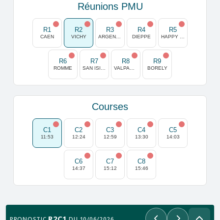
Réunions PMU
R1
R2
R3
R4
R5
CAEN
VICHY
ARGENTAN
DIEPPE
HAPPY VALLEY
R6
R7
R8
R9
ROMME
SAN ISIDRO
VALPARAISO
BORELY
Courses
C1
C2
C3
C4
C5
11:53
12:24
12:59
13:30
14:03
C6
C7
C8
14:37
15:12
15:46
R2C1
PRONOSTIC
DU 10/06/2026