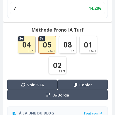
7
44,20€
Méthode Prono IA Turf
2e
3e
04
05
08
01
12 /1
2.6 /1
15 /1
8.6 /1
02
82 /1
Voir % IA
Copier
IA/Borda
À LA UNE DU BLOG
Tout voir