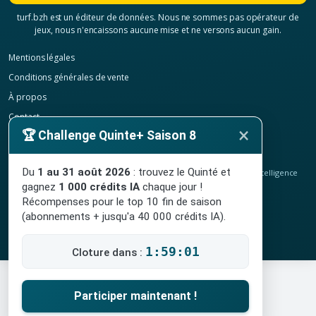
turf.bzh est un éditeur de données. Nous ne sommes pas opérateur de
jeux, nous n'encaissons aucune mise et ne versons aucun gain.
Mentions légales
Conditions générales de vente
À propos
Contact
×
🏆 Challenge Quinte+ Saison 8
Confidentialité
Résilier mon abonnement
Du
1 au 31 août 2026
: trouvez le Quinté et
© 2020-2026
TURF.bzh
, analyses hippiques, classement ELO et intelligence
artificielle.
gagnez
1 000 crédits IA
chaque jour !
Site indépendant, sans lien avec le PMU. Jeu interdit aux mineurs.
Récompenses pour le top 10 fin de saison
(abonnements + jusqu'a 40 000 crédits IA).
1:59:00
Cloture dans :
Participer maintenant !