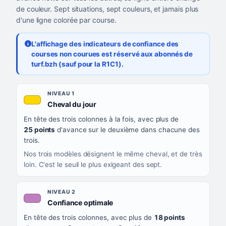
de couleur. Sept situations, sept couleurs, et jamais plus
d'une ligne colorée par course.
L'affichage des indicateurs de confiance des
courses non courues est réservé aux abonnés de
turf.bzh (sauf pour la R1C1).
Les sept niveaux de confiance, du plus exigeant au moins exigea
NIVEAU
NIVEAU 1
, couleur jaune or
Cheval du jour
QUAND LA LIGNE PREND CETTE COULEUR
En tête des trois colonnes à la fois, avec plus de
CE QUE CELA VOUS DIT
25 points
d'avance sur le deuxième dans chacune des
trois.
Nos trois modèles désignent le même cheval, et de très
loin. C'est le seuil le plus exigeant des sept.
NIVEAU 2
, couleur mauve
Confiance optimale
En tête des trois colonnes, avec plus de
18 points