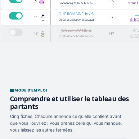
9
F8
Mme N
4a0a0a5a(25)8a4a1a3a6a
JOLIE ROMAINE 👣 / 🔩
J.
11
F7
B. B
Da2a1a(25)5aAm3a2a2a2a
JOUEUR DU METZ
A.
10
H7
K. A
(25)DaDa7a3a1a8a4a6a8a
MODE D'EMPLOI
Comprendre et utiliser le tableau des
partants
Cinq fiches. Chacune annonce ce qu'elle contient avant
que vous l'ouvriez : vous prenez celle qui vous manque,
vous laissez les autres fermées.