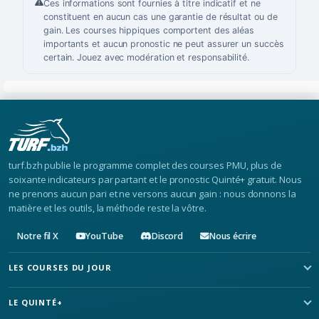
Ces informations sont fournies à titre indicatif et ne
constituent en aucun cas une garantie de résultat ou de
gain. Les courses hippiques comportent des aléas
importants et aucun pronostic ne peut assurer un succès
certain. Jouez avec modération et responsabilité.
turf.bzh publie le programme complet des courses PMU, plus de
soixante indicateurs par partant et le pronostic Quinté+ gratuit. Nous
ne prenons aucun pari et ne versons aucun gain : nous donnons la
matière et les outils, la méthode reste la vôtre.
Notre fil X
YouTube
Discord
Nous écrire
LES COURSES DU JOUR
LE QUINTÉ+