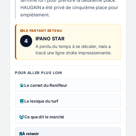
terminé fort pour prendre la deuxième place.
HAUGAIN a été privé de cinquième place pour
empiètement.
LE PARTANT RETENU
Numéro 4 :
IPANO STAR
4
A perdu du temps à se décaler, mais a
tracé une ligne droite impressionnante.
POUR ALLER PLUS LOIN
Le carnet du Renifleur
Le lexique du turf
Ce que dit le marché
À retenir