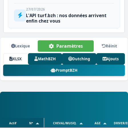
27/07/2026
L'API turf.bzh : nos données arrivent
enfin chez vous
Paramètres
Lexique
Réinit
XLSX
MathBZH
Dutching
Ajouts
PromptBZH
Actif
N°
CHEVAL/MUSIQ.
AGE
DRIVER/