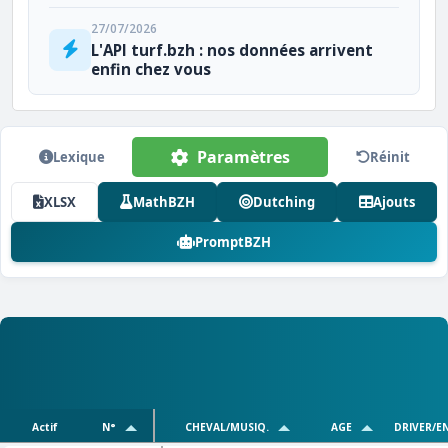
27/07/2026
L'API turf.bzh : nos données arrivent
enfin chez vous
Paramètres
Lexique
Réinit
XLSX
MathBZH
Dutching
Ajouts
PromptBZH
Actif
N°
CHEVAL/MUSIQ.
AGE
DRIVER/E