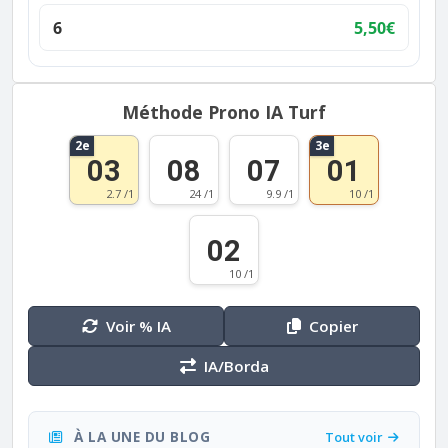
6
5,50€
Méthode Prono IA Turf
2e
3e
03
08
07
01
2.7 /1
24 /1
9.9 /1
10 /1
02
10 /1
Voir % IA
Copier
IA/Borda
À LA UNE DU BLOG
Tout voir