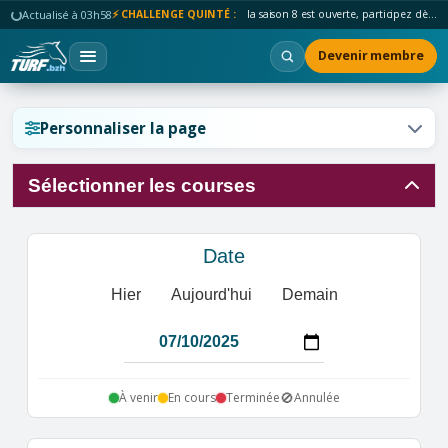
Actualisé à 03h58
⚡ CHALLENGE QUINTÉ :
la saison 8 est ouverte, participez dès maintenant !
Devenir membre
Réinitialiser l'affichage ?
Personnaliser la page
Sélectionner les courses
Annuler
Réinitialiser
Date
Hier
Aujourd'hui
Demain
🚫
À venir
En cours
Terminée
Annulée