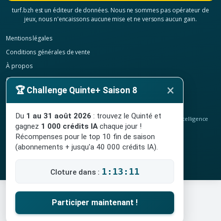
turf.bzh est un éditeur de données. Nous ne sommes pas opérateur de
jeux, nous n'encaissons aucune mise et ne versons aucun gain.
Mentions légales
Conditions générales de vente
À propos
Contact
×
🏆 Challenge Quinte+ Saison 8
Confidentialité
Résilier mon abonnement
Du
1 au 31 août 2026
: trouvez le Quinté et
© 2020-2026
TURF.bzh
, analyses hippiques, classement ELO et intelligence
gagnez
1 000 crédits IA
chaque jour !
artificielle.
Site indépendant, sans lien avec le PMU. Jeu interdit aux mineurs.
Récompenses pour le top 10 fin de saison
(abonnements + jusqu'a 40 000 crédits IA).
1:13:10
Cloture dans :
Participer maintenant !