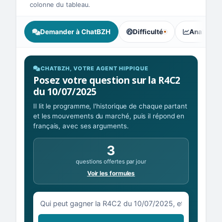
colonne du tableau.
Demander à ChatBZH
Difficulté
Analyse I
, tendance des parieurs : Équ
CHATBZH, VOTRE AGENT HIPPIQUE
Posez votre question sur la R4C2
du 10/07/2025
Il lit le programme, l'historique de chaque partant
et les mouvements du marché, puis il répond en
français, avec ses arguments.
3
questions offertes par jour
Voir les formules
Votre question sur la R4C2 du 10/07/2025