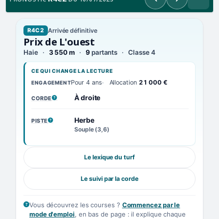
Précédent
Suivant
Arrivée définitive
R4C2
Prix de L'ouest
Haie
3 550 m
9
partants
Classe 4
CE QUI CHANGE LA LECTURE
Pour 4 ans
Allocation
21 000 €
ENGAGEMENT
À droite
CORDE
, VOIR LA DÉFINITION
Herbe
PISTE
, VOIR LA DÉFINITION
Souple (3,6)
Le lexique du turf
Le suivi par la corde
Vous découvrez les courses ?
Commencez par le
mode d'emploi
, en bas de page : il explique chaque