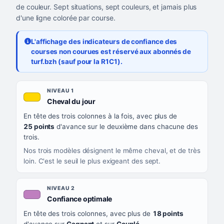
de couleur. Sept situations, sept couleurs, et jamais plus
d'une ligne colorée par course.
L'affichage des indicateurs de confiance des
courses non courues est réservé aux abonnés de
turf.bzh (sauf pour la R1C1).
Les sept niveaux de confiance, du plus exigeant au moins exigea
NIVEAU
NIVEAU 1
, couleur jaune or
Cheval du jour
QUAND LA LIGNE PREND CETTE COULEUR
En tête des trois colonnes à la fois, avec plus de
CE QUE CELA VOUS DIT
25 points
d'avance sur le deuxième dans chacune des
trois.
Nos trois modèles désignent le même cheval, et de très
loin. C'est le seuil le plus exigeant des sept.
NIVEAU 2
, couleur mauve
Confiance optimale
En tête des trois colonnes, avec plus de
18 points