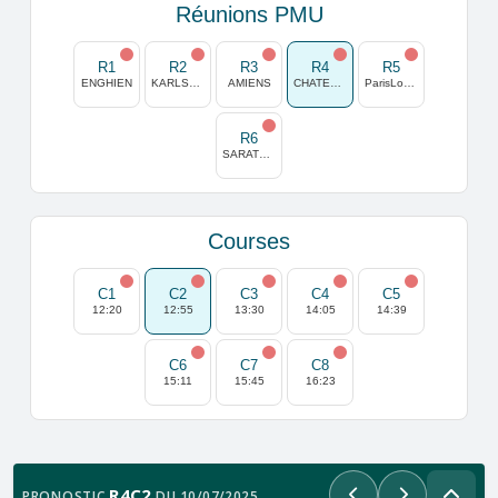
Réunions PMU
R1
R2
R3
R4
R5
ENGHIEN
KARLSHORST
AMIENS
CHATEAUBRIANT
ParisLongchamp
R6
SARATOGA
Courses
C1
C2
C3
C4
C5
12:20
12:55
13:30
14:05
14:39
C6
C7
C8
15:11
15:45
16:23
R4C2
PRONOSTIC
DU 10/07/2025