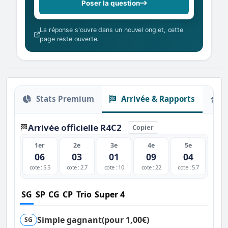
Poser la question
La réponse s'ouvre dans un nouvel onglet, cette
page reste ouverte.
Stats Premium
Arrivée & Rapports
O
Arrivée officielle R4C2
🏁
Copier
1er
2e
3e
4e
5e
06
03
01
09
04
cote : 5.5
cote : 2.7
cote : 10
cote : 22
cote : 5.7
SG
SP
CG
CP
Trio
Super 4
Simple gagnant
(pour 1,00€)
SG