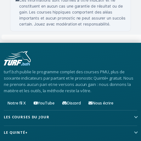
Ces informations sont fournies à titre indicatif et ne
constituent en aucun cas une garantie de résultat ou de
gain. Les courses hippiques comportent des aléas
importants et aucun pronostic ne peut assurer un succès
certain. Jouez avec modération et responsabilité.
turf.bzh publie le programme complet des courses PMU, plus de
soixante indicateurs par partant et le pronostic Quinté+ gratuit. Nous
ne prenons aucun pari et ne versons aucun gain : nous donnons la
matière et les outils, la méthode reste la vôtre.
Notre fil X
YouTube
Discord
Nous écrire
LES COURSES DU JOUR
LE QUINTÉ+