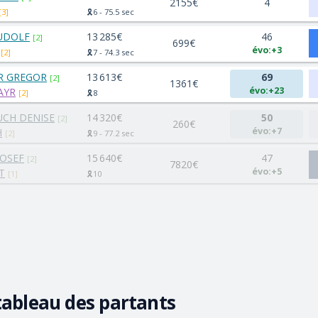
2155€
4
[3]
🎗️6 - 75.5 sec
UDOLF
13 285€
46
[2]
699€
évo:+3
[2]
🎗️7 - 74.3 sec
R GREGOR
13 613€
69
[2]
1361€
évo:+23
AYR
[2]
🎗️8
CH DENISE
14 320€
50
[2]
260€
évo:+7
H
[2]
🎗️9 - 77.2 sec
JOSEF
15 640€
47
[2]
7820€
évo:+5
T
[1]
🎗️10
tableau des partants