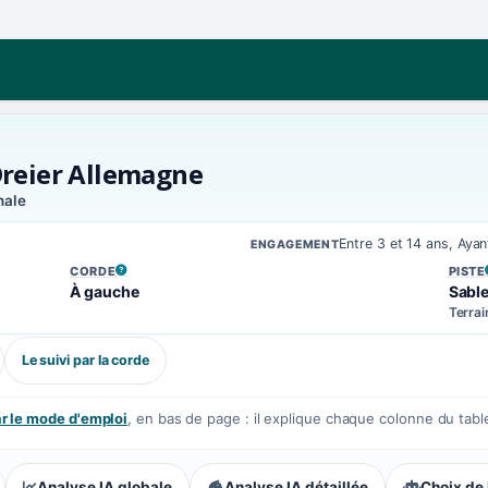
Dreier Allemagne
nale
Entre 3 et 14 ans, Aya
ENGAGEMENT
CORDE
PISTE
, VOIR LA DÉFINITION
, VOIR
À gauche
Sabl
Terrai
Le suivi par la corde
 le mode d'emploi
, en bas de page : il explique chaque colonne du tabl
Analyse IA globale
Analyse IA détaillée
Choix de 