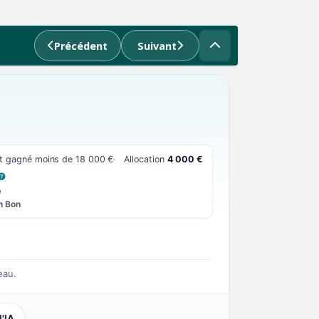
Précédent
Suivant
nt gagné moins de 18 000 €
Allocation
4 000 €
 LA DÉFINITION
e
n Bon
eau.
l'IA