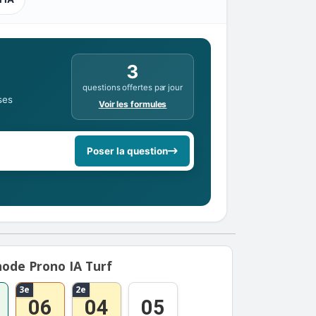
3
questions offertes par jour
ses
Voir les formules
Poser la question
ode Prono IA Turf
3e
2e
06
04
05