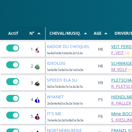
Actif
N°
CHEVAL/MUSIQ.
AGE
DRIVER/
KADOR DU CHOQUEL
VEIT FER
1
H6
F. VEIT
6a4aDa4a1a6a6a2a1a2a
[2]
IDEOLOG
SCHWAIGE
2
H6
M. VOLF
5a0a8a7a4aDa3a1aDa0a
[1
SPEEDY ELA SU
PLETSCHA
3
H9
R. PLETS
0aDa7a4a4a7a1a2a3a7a
WYANET
HIENDLME
4
F5
R. HALLER
2a0a4a4aDa3a2a7a0a1a
IT'S ME
Mme BOCK
5
F6
S. KIESLI
7a6a4a2a2aDa8aDa3a3a
NORTHERN ROSE
FRANZL J