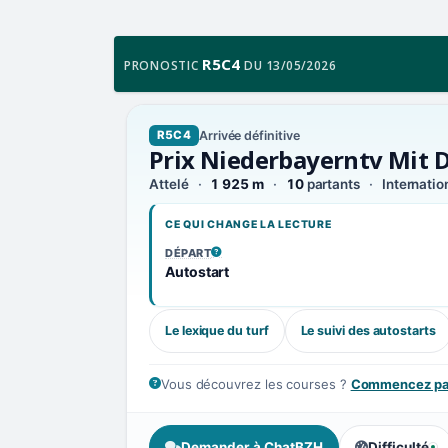
R5C4
PRONOSTIC
DU 13/05/2026
Arrivée définitive
R5C4
Prix Niederbayerntv Mit 
Attelé
1 925 m
10
partants
Internatio
CE QUI CHANGE LA LECTURE
DÉPART
, VOIR LA DÉFINITION
Autostart
Le lexique du turf
Le suivi des autostarts
Vous découvrez les courses ?
Commencez par
Demander à ChatBZH
Difficulté