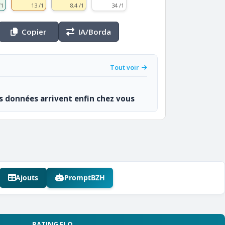
/1
13 /1
8.4 /1
34 /1
Copier
IA/Borda
Tout voir
os données arrivent enfin chez vous
Ajouts
PromptBZH
RATING ELO