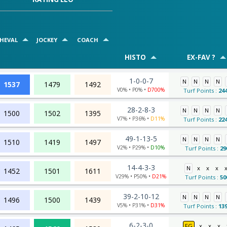
HEVAL
JOCKEY
COACH
HISTO
EX-FAV ?
1-0-0-7
N
N
N
N
1537
1479
1492
V0% • P0% •
D700%
Turf Points :
24
28-2-8-3
N
N
N
N
1500
1502
1395
V7% • P36% •
D11%
Turf Points :
22
49-1-13-5
N
N
N
N
1510
1419
1497
V2% • P29% •
D10%
Turf Points :
29
14-4-3-3
N
x
x
x
1452
1501
1611
V29% • P50% •
D21%
Turf Points :
50
39-2-10-12
N
N
N
N
1496
1500
1439
V5% • P31% •
D31%
Turf Points :
13
6-2-3-0
FG
x
x
x