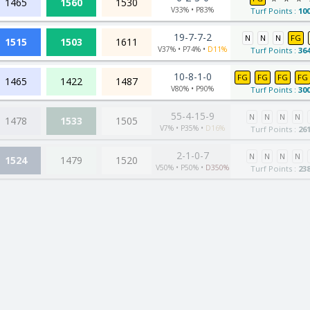
1465
1560
1530
V33% • P83%
Turf Points :
10
19-7-7-2
N
N
N
FG
1515
1503
1611
V37% • P74% •
D11%
Turf Points :
36
10-8-1-0
FG
FG
FG
FG
1465
1422
1487
V80% • P90%
Turf Points :
30
55-4-15-9
N
N
N
N
1478
1533
1505
V7% • P35% •
D16%
Turf Points :
26
2-1-0-7
N
N
N
N
1524
1479
1520
V50% • P50% •
D350%
Turf Points :
23