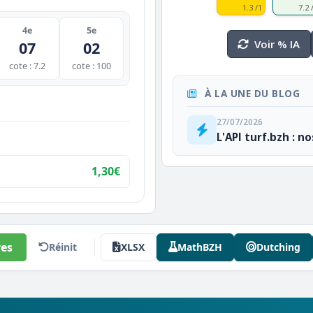
1.3 /1
7.2 
4e
5e
Voir % IA
07
02
cote : 7.2
cote : 100
À LA UNE DU BLOG
27/07/2026
L'API turf.bzh : n
1,30€
es
Réinit
XLSX
MathBZH
Dutching