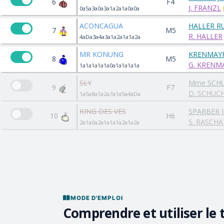
6
F4
J. FRANZL
0a5a3a0a3a1a2a1a0a0a
ACONCAGUA
HALLER R
7
M5
R. HALLER
4aDa3a4a3a1a2a1a1a2a
MR KONUNG
KRENMAY
8
M5
G. KRENM
1a1a1a1a1a0a1a1a1a1a
SLY
Mme SCHU
9
F7
D. SCHUC
1a5a8a1a2a7a1a5a4aDa
KING DES VES
SPARBER 
10
H6
S. RASCHA
2a1a0a2a1a1a1a2a1a2a
MODE D'EMPLOI
Comprendre et utiliser le 