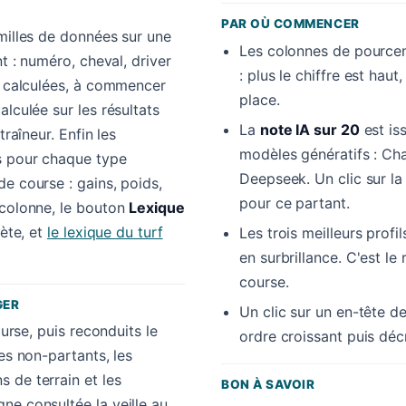
PAR OÙ COMMENCER
amilles de données sur une
Les colonnes de pourcen
nt : numéro, cheval, driver
: plus le chiffre est hau
es calculées, à commencer
place.
alculée sur les résultats
La
note IA sur 20
est is
traîneur. Enfin les
modèles génératifs : Cha
s pour chaque type
Deepseek. Un clic sur l
e course : gains, poids,
pour ce partant.
 colonne, le bouton
Lexique
lète, et
le lexique du turf
Les trois meilleurs profi
en surbrillance. C'est le 
course.
GER
Un clic sur un en-tête de
ourse, puis reconduits le
ordre croissant puis déc
es non-partants, les
 de terrain et les
BON À SAVOIR
ne consultée la veille au