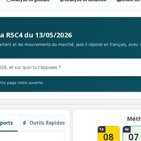
 parieurs : Élémentaire
la R5C4 du 13/05/2026
 partant et les mouvements du marché, puis il répond en français, avec 
05/2026
tte page reste ouverte.
Méth
ports
Outils Rapides
1e
4e
08
07