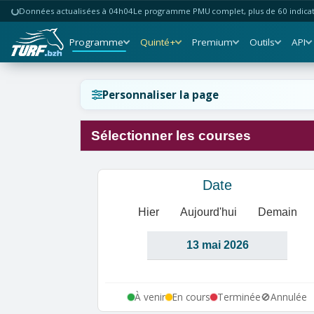
Données actualisées à 04h04
Le programme PMU complet, plus de 60 indicate
Programme
Quinté+
Premium
Outils
API
Réinitialiser l'affichage ?
Personnaliser la page
Sélectionner les courses
Annuler
Réinitialiser
Date
Hier
Aujourd'hui
Demain
À venir
En cours
Terminée
🚫
Annulée