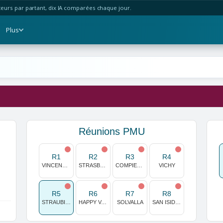
urs par partant, dix IA comparées chaque jour.
Plus
Réunions PMU
R1
R2
R3
R4
VINCENNES
STRASBOURG
COMPIEGNE
VICHY
R5
R6
R7
R8
STRAUBING
HAPPY VALLEY
SOLVALLA
SAN ISIDRO