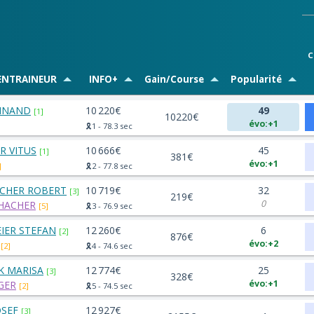
C
ENTRAINEUR
INFO+
Gain/Course
Popularité
DINAND
10 220€
49
[1]
10220€
évo:+1
🎗️1 - 78.3 sec
R VITUS
10 666€
45
[1]
381€
évo:+1
]
🎗️2 - 77.8 sec
CHER ROBERT
10 719€
32
[3]
219€
0
CHACHER
[5]
🎗️3 - 76.9 sec
IER STEFAN
12 260€
6
[2]
876€
évo:+2
[2]
🎗️4 - 74.6 sec
 MARISA
12 774€
25
[3]
328€
évo:+1
NGER
[2]
🎗️5 - 74.5 sec
OSEF
12 927€
[3]