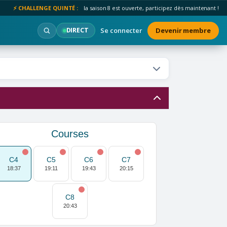
⚡ CHALLENGE QUINTÉ :
la saison 8 est ouverte, participez dès maintenant !
Se connecter
Devenir membre
DIRECT
Courses
C4
C5
C6
C7
18:37
19:11
19:43
20:15
C8
20:43