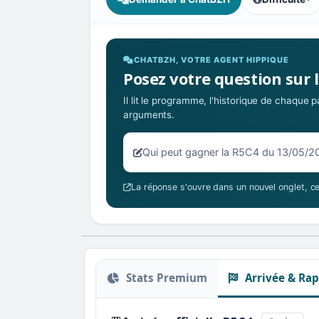
, tendance des
CHATBZH, VOTRE AGENT HIPPIQUE
Posez votre question sur 
Il lit le programme, l'historique de chaque
arguments.
Votre question sur la R5C4 du 13/
La réponse s'ouvre dans un nouvel onglet, ce
Stats Premium
Arrivée & Rap