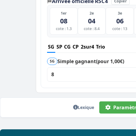
Arrivée officielle R5C4
🏁
Copier
1er
2e
3e
08
04
06
cote : 1.3
cote : 8.4
cote : 13
SG
SP
CG
CP
2sur4
Trio
Simple gagnant
(pour 1,00€)
SG
8
Paramètr
Lexique