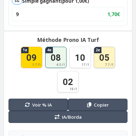
Simple gagnant
(pour 1,00€)
SG
9
1,70€
Méthode Prono IA Turf
1e
4e
2e
09
08
10
05
1.7 /1
4.5 /1
17 /1
7.7 /1
02
18 /1
Voir % IA
Copier
IA/Borda