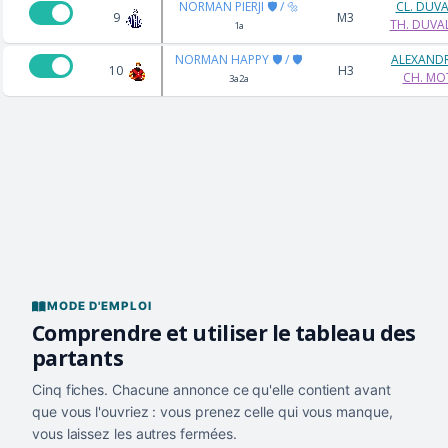
NORMAN PIERJI 🛡️ / 🔩
CL. DUV
9
M3
TH. DUVA
1a
NORMAN HAPPY 🛡️ / 🛡️
ALEXAND
10
H3
CH. MO
3a2a
MODE D'EMPLOI
Comprendre et utiliser le tableau des
partants
Cinq fiches. Chacune annonce ce qu'elle contient avant
que vous l'ouvriez : vous prenez celle qui vous manque,
vous laissez les autres fermées.