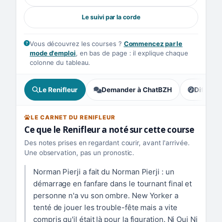
Le suivi par la corde
Vous découvrez les courses ?
Commencez par le
mode d'emploi
, en bas de page : il explique chaque
colonne du tableau.
Le Renifleur
Demander à ChatBZH
Difficult
, tendance
LE CARNET DU RENIFLEUR
Ce que le Renifleur a noté sur cette course
Des notes prises en regardant courir, avant l'arrivée.
Une observation, pas un pronostic.
Norman Pierji a fait du Norman Pierji : un
démarrage en fanfare dans le tournant final et
personne n'a vu son ombre. New Yorker a
tenté de jouer les trouble-fête mais a vite
compris qu'il était là pour la figuration. Ni Oui Ni