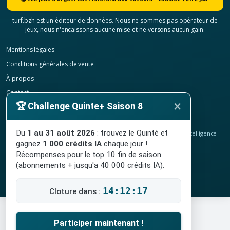
turf.bzh est un éditeur de données. Nous ne sommes pas opérateur de
jeux, nous n'encaissons aucune mise et ne versons aucun gain.
Mentions légales
Conditions générales de vente
À propos
Contact
×
🏆 Challenge Quinte+ Saison 8
Confidentialité
Résilier mon abonnement
Du
1 au 31 août 2026
: trouvez le Quinté et
© 2020-2026
TURF.bzh
, analyses hippiques, classement ELO et intelligence
artificielle.
gagnez
1 000 crédits IA
chaque jour !
Site indépendant, sans lien avec le PMU. Jeu interdit aux mineurs.
Récompenses pour le top 10 fin de saison
(abonnements + jusqu'a 40 000 crédits IA).
14:12:17
Cloture dans :
Participer maintenant !