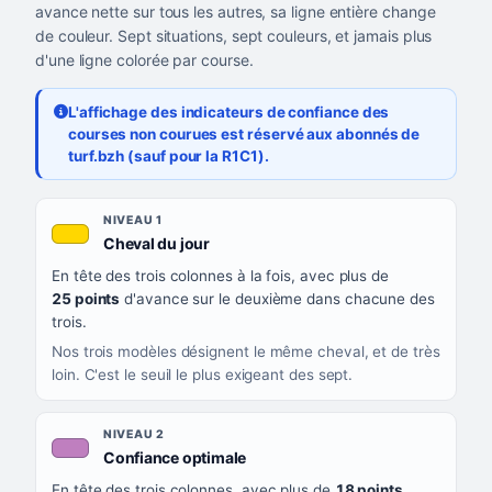
avance nette sur tous les autres, sa ligne entière change
de couleur. Sept situations, sept couleurs, et jamais plus
d'une ligne colorée par course.
L'affichage des indicateurs de confiance des
courses non courues est réservé aux abonnés de
turf.bzh (sauf pour la R1C1).
Les sept niveaux de confiance, du plus exigeant au moins exigea
NIVEAU
NIVEAU 1
, couleur jaune or
Cheval du jour
QUAND LA LIGNE PREND CETTE COULEUR
En tête des trois colonnes à la fois, avec plus de
CE QUE CELA VOUS DIT
25 points
d'avance sur le deuxième dans chacune des
trois.
Nos trois modèles désignent le même cheval, et de très
loin. C'est le seuil le plus exigeant des sept.
NIVEAU 2
, couleur mauve
Confiance optimale
En tête des trois colonnes, avec plus de
18 points