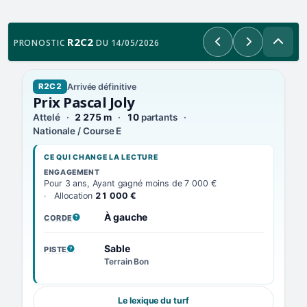
R2C2
PRONOSTIC
DU 14/05/2026
Précédent
Suivant
Arrivée définitive
R2C2
Prix Pascal Joly
Attelé
2 275 m
10
partants
Nationale / Course E
CE QUI CHANGE LA LECTURE
ENGAGEMENT
Pour 3 ans, Ayant gagné moins de 7 000 €
Allocation
21 000 €
À gauche
CORDE
, VOIR LA DÉFINITION
Sable
PISTE
, VOIR LA DÉFINITION
Terrain Bon
Le lexique du turf