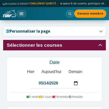
Actualisé à 04h04
⚡ CHALLENGE QUINTÉ :
la saison 8 est ouverte, participez dès maintenant !
Devenir membre
Réinitialiser l'affichage ?
Personnaliser la page
Sélectionner les courses
Annuler
Réinitialiser
Date
Hier
Aujourd'hui
Demain
🚫
À venir
En cours
Terminée
Annulée