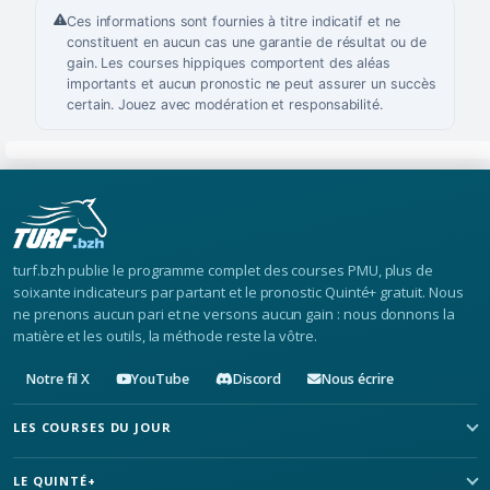
Ces informations sont fournies à titre indicatif et ne
constituent en aucun cas une garantie de résultat ou de
gain. Les courses hippiques comportent des aléas
importants et aucun pronostic ne peut assurer un succès
certain. Jouez avec modération et responsabilité.
turf.bzh publie le programme complet des courses PMU, plus de
soixante indicateurs par partant et le pronostic Quinté+ gratuit. Nous
ne prenons aucun pari et ne versons aucun gain : nous donnons la
matière et les outils, la méthode reste la vôtre.
Notre fil X
YouTube
Discord
Nous écrire
LES COURSES DU JOUR
LE QUINTÉ+