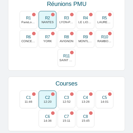
Réunions PMU
R1
R2
R3
R4
R5
ParisLongchamp
NANTES
LYON-PARILLY
LE LION D'ANGERS
LAUREL PARK USA
R6
R7
R8
R9
R10
CONCEPCION
YORK
AVIGNON
MONTLUCON
RAMBOUILLET
R11
SAINT BRIEUC
Courses
C1
C2
C3
C4
C5
11:46
12:20
12:52
13:26
14:01
C6
C7
C8
14:36
15:11
15:45