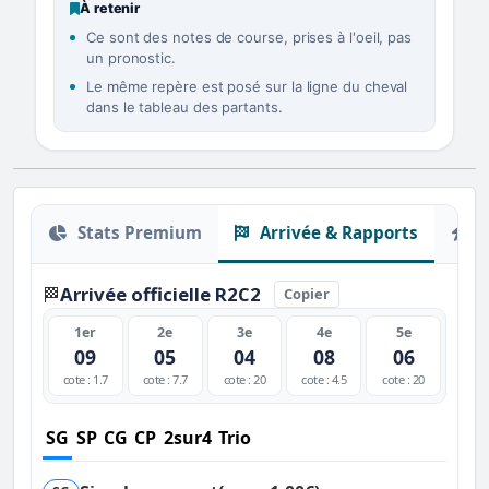
À retenir
Ce sont des notes de course, prises à l'oeil, pas
un pronostic.
Le même repère est posé sur la ligne du cheval
dans le tableau des partants.
Stats Premium
Arrivée & Rapports
O
Arrivée officielle R2C2
🏁
Copier
1er
2e
3e
4e
5e
09
05
04
08
06
cote : 1.7
cote : 7.7
cote : 20
cote : 4.5
cote : 20
SG
SP
CG
CP
2sur4
Trio