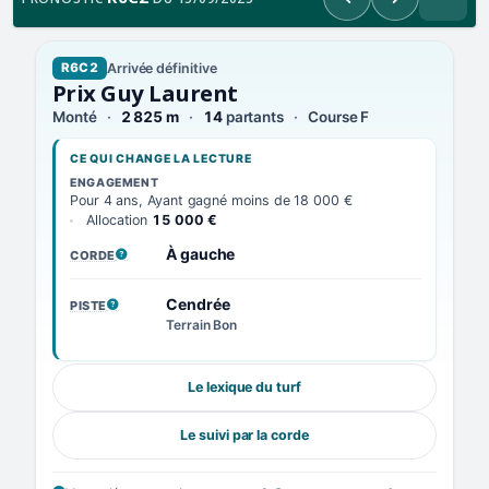
Précédent
Suivant
Arrivée définitive
R6C2
Prix Guy Laurent
Monté
2 825 m
14
partants
Course F
CE QUI CHANGE LA LECTURE
ENGAGEMENT
Pour 4 ans, Ayant gagné moins de 18 000 €
Allocation
15 000 €
À gauche
CORDE
, VOIR LA DÉFINITION
Cendrée
PISTE
, VOIR LA DÉFINITION
Terrain Bon
Le lexique du turf
Le suivi par la corde