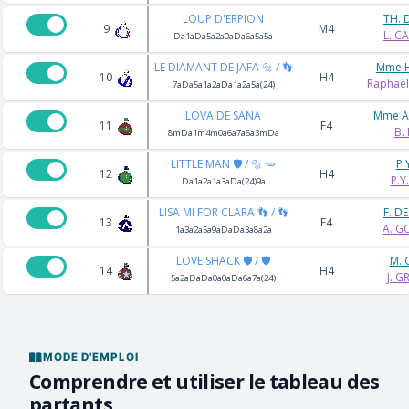
LOUP D'ERPION
TH.
9
M4
L. C
Da1aDa5a2a0aDa6a5a5a
LE DIAMANT DE JAFA 🔩 / 👣
Mme 
10
H4
Raphaë
7aDa5a1a2aDa1a2a5a(24)
LOVA DE SANA
Mme A
11
F4
B.
8mDa1m4m0a6a7a6a3mDa
LITTLE MAN 🛡️ / 🔩 🥕
P.
12
H4
P.Y
Da1a2a1a3aDa(24)9a
LISA MI FOR CLARA 👣 / 👣
F. D
13
F4
A. 
1a3a2a5a9aDaDa3a8a2a
LOVE SHACK 🛡️ / 🛡️
M.
14
H4
J. 
5a2aDaDa0a0aDa6a7a(24)
MODE D'EMPLOI
Comprendre et utiliser le tableau des
partants