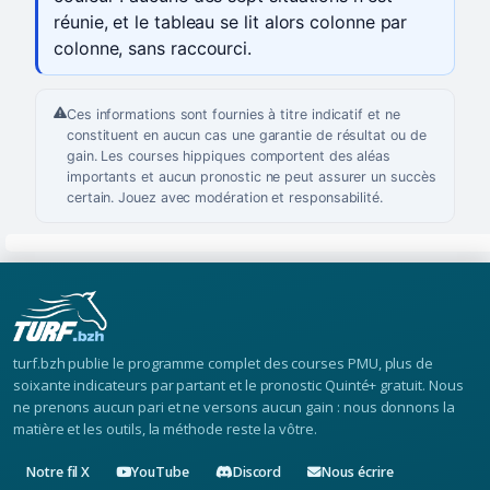
réunie, et le tableau se lit alors colonne par
colonne, sans raccourci.
Ces informations sont fournies à titre indicatif et ne
constituent en aucun cas une garantie de résultat ou de
gain. Les courses hippiques comportent des aléas
importants et aucun pronostic ne peut assurer un succès
certain. Jouez avec modération et responsabilité.
turf.bzh publie le programme complet des courses PMU, plus de
soixante indicateurs par partant et le pronostic Quinté+ gratuit. Nous
ne prenons aucun pari et ne versons aucun gain : nous donnons la
matière et les outils, la méthode reste la vôtre.
Notre fil X
YouTube
Discord
Nous écrire