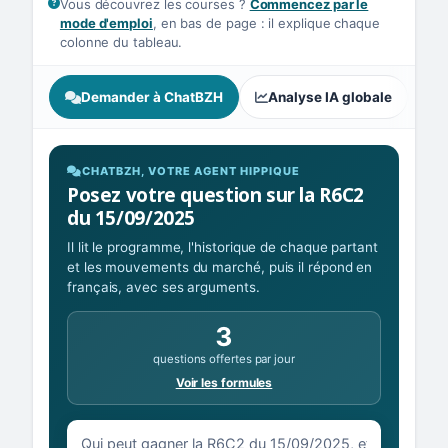
Vous découvrez les courses ?
Commencez par le
mode d'emploi
, en bas de page : il explique chaque
colonne du tableau.
Demander à ChatBZH
Analyse IA globale
A
CHATBZH, VOTRE AGENT HIPPIQUE
Posez votre question sur la R6C2
du 15/09/2025
Il lit le programme, l'historique de chaque partant
et les mouvements du marché, puis il répond en
français, avec ses arguments.
3
questions offertes par jour
Voir les formules
Votre question sur la R6C2 du 15/09/2025