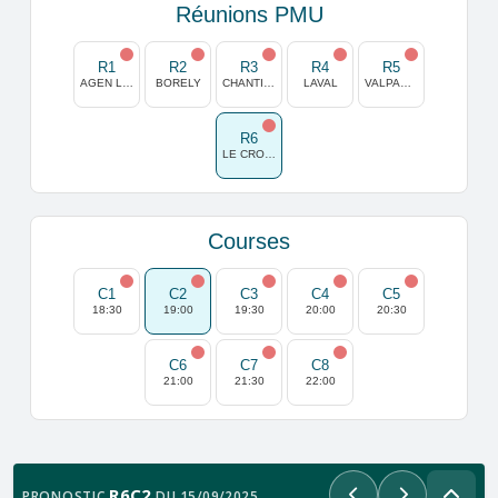
Réunions PMU
R1
R2
R3
R4
R5
AGEN LA GARENNE
BORELY
CHANTILLY
LAVAL
VALPARAISO
R6
LE CROISE LAROCHE
Courses
C1
C2
C3
C4
C5
18:30
19:00
19:30
20:00
20:30
C6
C7
C8
21:00
21:30
22:00
R6C2
PRONOSTIC
DU 15/09/2025