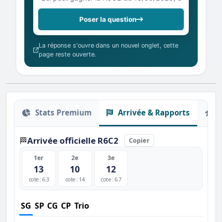
Poser la question
La réponse s'ouvre dans un nouvel onglet, cette
page reste ouverte.
Stats Premium
Arrivée & Rapports
O
Arrivée officielle R6C2
🏁
Copier
1er
2e
3e
13
10
12
cote : 6.3
cote : 14
cote : 6.7
SG
SP
CG
CP
Trio