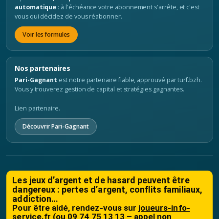
automatique
: à l'échéance votre abonnement s'arrête, et c'est
vous qui décidez de vous réabonner.
Voir les formules
Nos partenaires
Pari-Gagnant
est notre partenaire fiable, approuvé par turf.bzh.
Vous y trouverez gestion de capital et stratégies gagnantes.
Lien partenaire.
Découvrir Pari-Gagnant
Les jeux d’argent et de hasard peuvent être
dangereux : pertes d’argent, conflits familiaux,
addiction…
Pour être aidé, rendez-vous sur
joueurs-info-
service.fr
(ou 09 74 75 13 13 – appel non