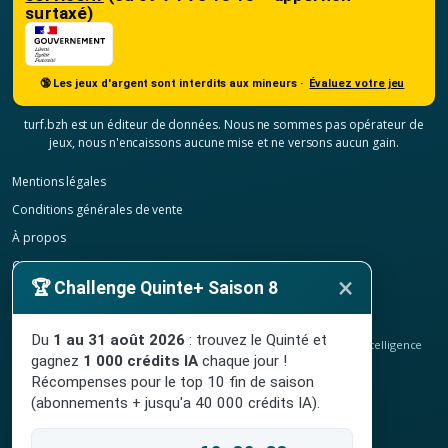
surtaxé)
🔞 Les jeux d'argent sont interdits aux mineurs ·
Évaluez votre jeu
turf.bzh est un éditeur de données. Nous ne sommes pas opérateur de
jeux, nous n'encaissons aucune mise et ne versons aucun gain.
Mentions légales
Conditions générales de vente
À propos
Contact
×
🏆 Challenge Quinte+ Saison 8
Confidentialité
Résilier mon abonnement
Du
1 au 31 août 2026
: trouvez le Quinté et
© 2020-2026
TURF.bzh
, analyses hippiques, classement ELO et intelligence
gagnez
1 000 crédits IA
chaque jour !
artificielle.
Site indépendant, sans lien avec le PMU. Jeu interdit aux mineurs.
Récompenses pour le top 10 fin de saison
(abonnements + jusqu'a 40 000 crédits IA).