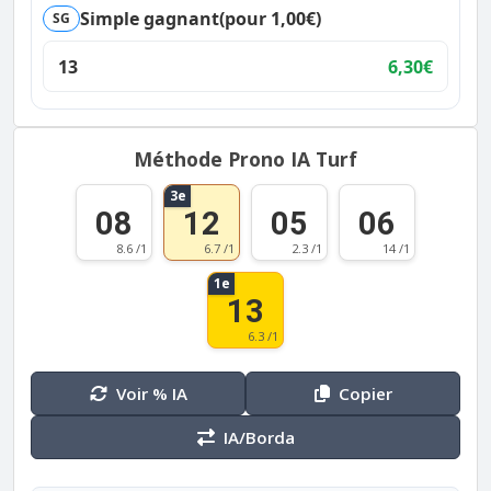
Simple gagnant
(pour 1,00€)
SG
13
6,30€
Méthode Prono IA Turf
3e
08
12
05
06
8.6 /1
6.7 /1
2.3 /1
14 /1
1e
13
6.3 /1
Voir % IA
Copier
IA/Borda