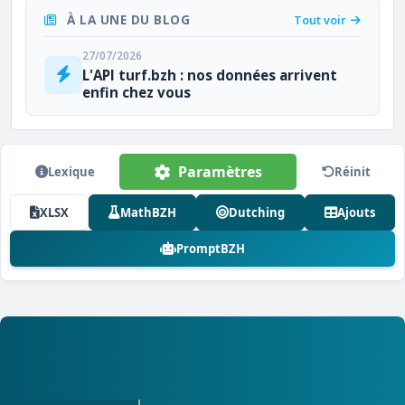
À LA UNE DU BLOG
Tout voir
27/07/2026
L'API turf.bzh : nos données arrivent
enfin chez vous
Paramètres
Lexique
Réinit
XLSX
MathBZH
Dutching
Ajouts
PromptBZH