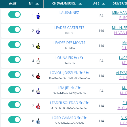
Actif
N°
CHEVAL/MUSIQ.
AGE
DRIVER/
LAUSANNEZ
Mlle MA
1
F4
B. R
LEADER CASTELETS
Mlle H. 
2
H4
H. VAN
0aDm
LEADER DES MONTS
Mm
3
H4
F. 
DaDaDa
LOUNA FIX 👣 / 👣
LUCA
4
F4
J.F
Dm6aDa
LOVIOU JOSSELYN 👣 / 👣
ALEXA
5
H4
CH. 
DmDm8mDmDa9m0m7a4m5m
LEIA JIEL 🔩 / 👣
M.
6
F4
J.L.
Da3a4aDa4a7a(24)8aDaDa
LEADER SOLEDAD 👣 / 👣
E.
7
H4
M. CL
4m5m8m0m9a6a5a3m4m3m
LORD CAMARO 👣 / 👣
V. 
8
H4
L. B
6a4a3a9a4a4m0a0a9a9a