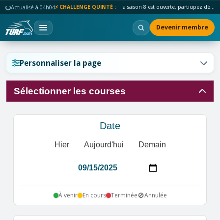
Actualisé à 04h04
⚡ CHALLENGE QUINTÉ :
la saison 8 est ouverte, participez dès maintenant !
Devenir membre
Réinitialiser l'affichage ?
Personnaliser la page
Sélectionner les courses
Annuler
Réinitialiser
Date
Hier
Aujourd'hui
Demain
🚫
À venir
En cours
Terminée
Annulée