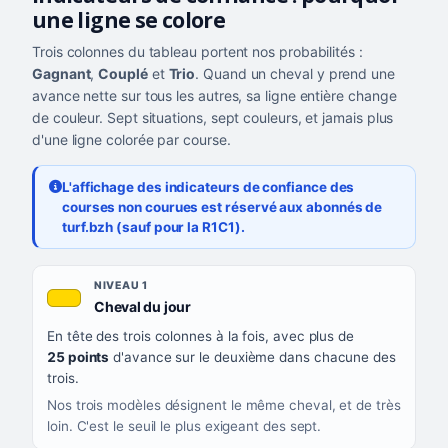
une ligne se colore
Trois colonnes du tableau portent nos probabilités :
Gagnant
,
Couplé
et
Trio
. Quand un cheval y prend une
avance nette sur tous les autres, sa ligne entière change
de couleur. Sept situations, sept couleurs, et jamais plus
d'une ligne colorée par course.
L'affichage des indicateurs de confiance des
courses non courues est réservé aux abonnés de
turf.bzh (sauf pour la R1C1).
Les sept niveaux de confiance, du plus exigeant au moins exigea
NIVEAU
NIVEAU 1
, couleur jaune or
Cheval du jour
QUAND LA LIGNE PREND CETTE COULEUR
En tête des trois colonnes à la fois, avec plus de
CE QUE CELA VOUS DIT
25 points
d'avance sur le deuxième dans chacune des
trois.
Nos trois modèles désignent le même cheval, et de très
loin. C'est le seuil le plus exigeant des sept.