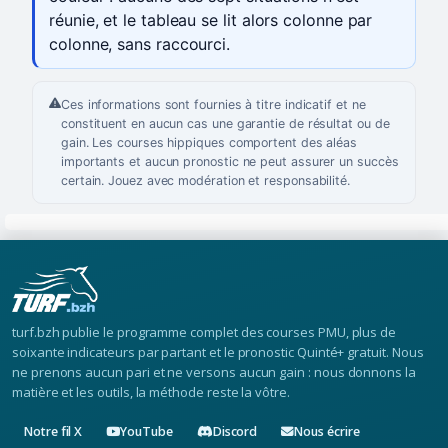
réunie, et le tableau se lit alors colonne par
colonne, sans raccourci.
Ces informations sont fournies à titre indicatif et ne
constituent en aucun cas une garantie de résultat ou de
gain. Les courses hippiques comportent des aléas
importants et aucun pronostic ne peut assurer un succès
certain. Jouez avec modération et responsabilité.
turf.bzh publie le programme complet des courses PMU, plus de
soixante indicateurs par partant et le pronostic Quinté+ gratuit. Nous
ne prenons aucun pari et ne versons aucun gain : nous donnons la
matière et les outils, la méthode reste la vôtre.
Notre fil X
YouTube
Discord
Nous écrire