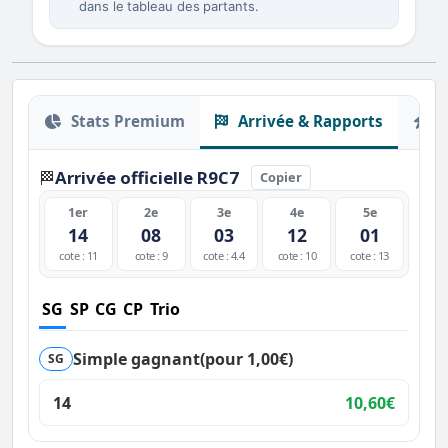
dans le tableau des partants.
Stats Premium
Arrivée & Rapports
O
Arrivée officielle R9C7
🏁
Copier
1er
2e
3e
4e
5e
14
08
03
12
01
cote : 11
cote : 9
cote : 4.4
cote : 10
cote : 13
SG
SP
CG
CP
Trio
Simple gagnant
(pour 1,00€)
SG
14
10,60€