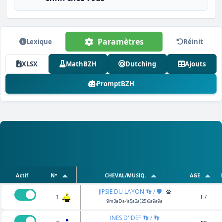
Paramètres
Lexique
Réinit
XLSX
MathBZH
Dutching
Ajouts
PromptBZH
Actif
N°
CHEVAL/MUSIQ.
AGE
JIPSIE DU LAYON 👣 / 🛡️
1
F7
9m3aDa4a5a2a(25)6a9a9a
INES D'IDEF 👣 / 👣