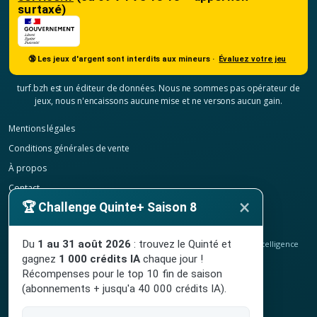
surtaxé)
🔞 Les jeux d'argent sont interdits aux mineurs ·
Évaluez votre jeu
turf.bzh est un éditeur de données. Nous ne sommes pas opérateur de
jeux, nous n'encaissons aucune mise et ne versons aucun gain.
Mentions légales
Conditions générales de vente
À propos
Contact
×
🏆 Challenge Quinte+ Saison 8
Confidentialité
Résilier mon abonnement
Du
1 au 31 août 2026
: trouvez le Quinté et
© 2020-2026
TURF.bzh
, analyses hippiques, classement ELO et intelligence
artificielle.
gagnez
1 000 crédits IA
chaque jour !
Site indépendant, sans lien avec le PMU. Jeu interdit aux mineurs.
Récompenses pour le top 10 fin de saison
(abonnements + jusqu'a 40 000 crédits IA).