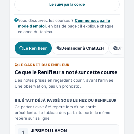
Le suivi par la corde
Vous découvrez les courses ?
Commencez par le
mode d'emploi
, en bas de page : il explique chaque
colonne du tableau.
Le Renifleur
Demander à ChatBZH
Difficult
, écart : 
LE CARNET DU RENIFLEUR
Ce que le Renifleur a noté sur cette course
Des notes prises en regardant courir, avant l'arrivée.
Une observation, pas un pronostic.
IL ÉTAIT DÉJÀ PASSÉ SOUS LE NEZ DU RENIFLEUR
Ce partant avait été repéré lors d'une sortie
précédente. Le tableau des partants porte le même
repère sur sa ligne.
Numéro 1 :
JIPSIE DU LAYON
1