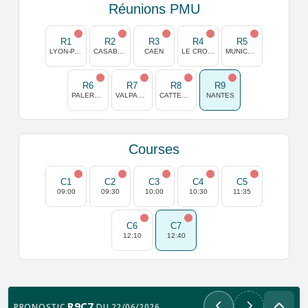
Réunions PMU
R1
R2
R3
R4
R5
LYON-PARILLY
CASABLANCA
CAEN
LE CROISE LAROCHE
MUNICH-RIEM
R6
R7
R8
R9
PALERMO
VALPARAISO
CATTERICK
NANTES
Courses
C1
C2
C3
C4
C5
09:00
09:30
10:00
10:30
11:35
C6
C7
12:10
12:40
R9C7
PRONOSTIC
DU 22/06/2026