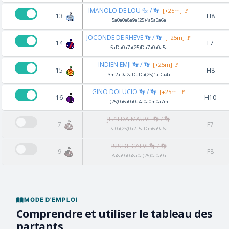
IMANOLO DE LOU 🔩 / 👣
[+25m] 🚩
13
H8
5a0a0a8a9a(25)4a5a0a6a
JOCONDE DE RHEVE 👣 / 👣
[+25m] 🚩
14
F7
5aDa0a7a(25)Da7a0a0a5a
INDIEN EMJI 👣 / 👣
[+25m] 🚩
15
H8
3m2aDa2aDaDa(25)1aDa4a
GINO DOLUCIO 👣 / 👣
[+25m] 🚩
16
H10
(25)0a6a0a0a4a0a0m0a7m
JEZILDA MAUVE 👣 / 👣
7
F7
7a0a(25)0a2a5aDm6a9a6a
ISIS DE CALVI 👣 / 👣
9
F8
8a8a9a0a8a0a(25)0a0a9a
MODE D'EMPLOI
Comprendre et utiliser le tableau des
partants