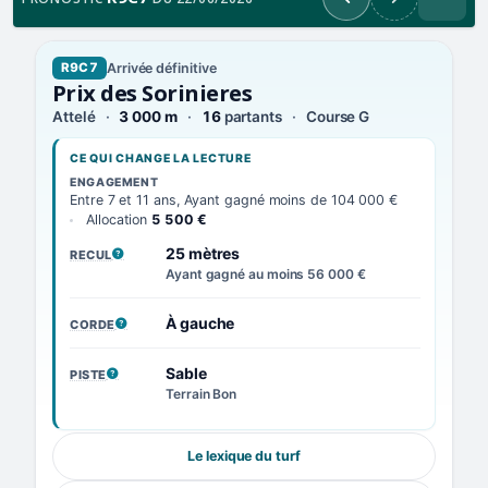
Précédent
Suivant
Arrivée définitive
R9C7
Prix des Sorinieres
Attelé
3 000 m
16
partants
Course G
CE QUI CHANGE LA LECTURE
ENGAGEMENT
Entre 7 et 11 ans, Ayant gagné moins de 104 000 €
Allocation
5 500 €
25 mètres
RECUL
, VOIR LA DÉFINITION
Ayant gagné au moins 56 000 €
À gauche
CORDE
, VOIR LA DÉFINITION
Sable
PISTE
, VOIR LA DÉFINITION
Terrain Bon
Le lexique du turf