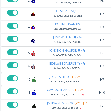
2
F8
0a9aDa4a5a(25)0a6a6a8a
JOSS D'ATTAQUE
3
H7
1aDaDa9a6a(25)DaDa2aDa
HOTLINE JAVANAISE
4
F9
7a8a0aDa0a3a0a0a9a(25)
JUMP WITH ME 🛡️ / 🔩
5
H7
7aDa2a3a2a2a1a(25)0aDa
JONCTION HAUFOR 🛡️ / 👣
6
F7
0a0aDa(25)9a0aDaDa5a3a
JEDELWEIS D'URFIST 👣 / 👣
8
H7
8a8a4a2a3a5a1a7a(25)5a
JORGE ARTHUR
[+25m] 🚩
10
H7
Da4aDaDm(25)Dm2aDaDa7a
GAVROCHE ANABA
[+25m] 🚩
11
H10
4aDaDa0a8a(25)0aDa0aDa
[Q+]
JAHINA VITA 🔩 / 👣
[+25m] 🚩
12
F7
5a0a9a0a2a(25)0a1a4a3a
[Q+]