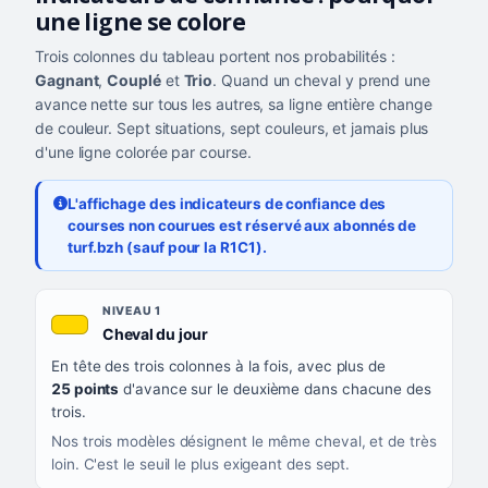
une ligne se colore
Trois colonnes du tableau portent nos probabilités :
Gagnant
,
Couplé
et
Trio
. Quand un cheval y prend une
avance nette sur tous les autres, sa ligne entière change
de couleur. Sept situations, sept couleurs, et jamais plus
d'une ligne colorée par course.
L'affichage des indicateurs de confiance des
courses non courues est réservé aux abonnés de
turf.bzh (sauf pour la R1C1).
Les sept niveaux de confiance, du plus exigeant au moins exigea
NIVEAU
NIVEAU 1
, couleur jaune or
Cheval du jour
QUAND LA LIGNE PREND CETTE COULEUR
En tête des trois colonnes à la fois, avec plus de
CE QUE CELA VOUS DIT
25 points
d'avance sur le deuxième dans chacune des
trois.
Nos trois modèles désignent le même cheval, et de très
loin. C'est le seuil le plus exigeant des sept.