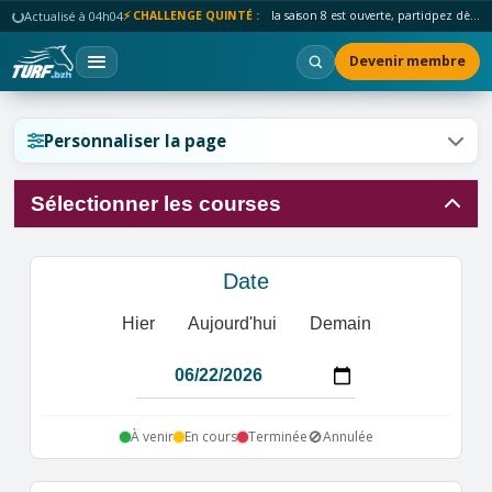
Actualisé à 04h04
⚡ CHALLENGE QUINTÉ :
la saison 8 est ouverte, participez dès maintenant !
Devenir membre
Réinitialiser l'affichage ?
Personnaliser la page
Sélectionner les courses
Annuler
Réinitialiser
Date
Hier
Aujourd'hui
Demain
🚫
À venir
En cours
Terminée
Annulée