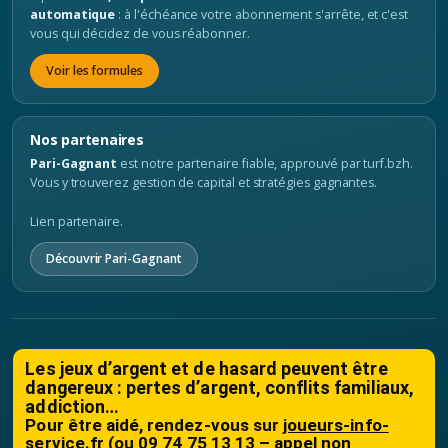
automatique
: à l'échéance votre abonnement s'arrête, et c'est
vous qui décidez de vous réabonner.
Voir les formules
Nos partenaires
Pari-Gagnant
est notre partenaire fiable, approuvé par turf.bzh.
Vous y trouverez gestion de capital et stratégies gagnantes.
Lien partenaire.
Découvrir Pari-Gagnant
Les jeux d’argent et de hasard peuvent être
dangereux : pertes d’argent, conflits familiaux,
addiction…
Pour être aidé, rendez-vous sur
joueurs-info-
service.fr
(ou 09 74 75 13 13 – appel non