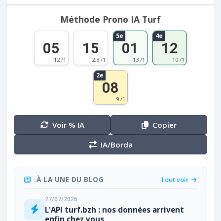
Méthode Prono IA Turf
5e
4e
05
15
01
12
12 /1
2.8 /1
13 /1
10 /1
2e
08
9 /1
Voir % IA
Copier
IA/Borda
À LA UNE DU BLOG
Tout voir
27/07/2026
L'API turf.bzh : nos données arrivent
enfin chez vous