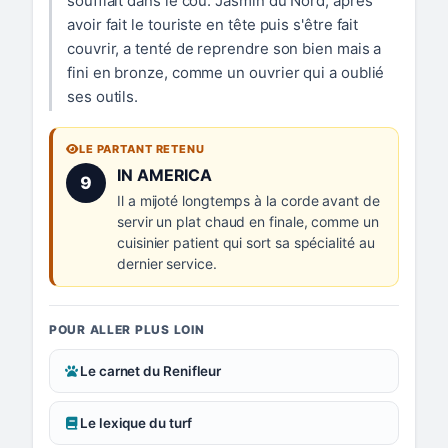
soufflait dans le cou. Jasmin du Nord, après
avoir fait le touriste en tête puis s'être fait
couvrir, a tenté de reprendre son bien mais a
fini en bronze, comme un ouvrier qui a oublié
ses outils.
LE PARTANT RETENU
Numéro 9 :
IN AMERICA
9
Il a mijoté longtemps à la corde avant de
servir un plat chaud en finale, comme un
cuisinier patient qui sort sa spécialité au
dernier service.
POUR ALLER PLUS LOIN
Le carnet du Renifleur
Le lexique du turf