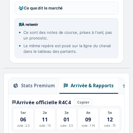
Ce que dit le marché
À retenir
Ce sont des notes de course, prises à l'oeil, pas
un pronostic.
Le même repère est posé sur la ligne du cheval
dans le tableau des partants.
Stats Premium
Arrivée & Rapports
O
Arrivée officielle R4C4
🏁
Copier
1er
2e
3e
4e
5e
06
11
01
09
12
cote : 2.3
cote : 15
cote : 3.3
cote : 114
cote : 73