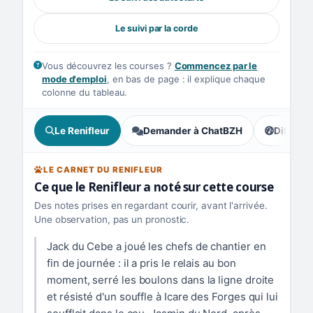
Le suivi par la corde
Vous découvrez les courses ?
Commencez par le
mode d'emploi
, en bas de page : il explique chaque
colonne du tableau.
Le Renifleur
Demander à ChatBZH
Difficult
, tendance
LE CARNET DU RENIFLEUR
Ce que le Renifleur a noté sur cette course
Des notes prises en regardant courir, avant l'arrivée.
Une observation, pas un pronostic.
Jack du Cebe a joué les chefs de chantier en
fin de journée : il a pris le relais au bon
moment, serré les boulons dans la ligne droite
et résisté d'un souffle à Icare des Forges qui lui