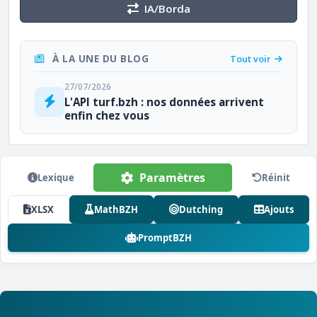
IA/Borda
À LA UNE DU BLOG
Tout voir
27/07/2026
L'API turf.bzh : nos données arrivent
enfin chez vous
Paramètres
Lexique
Réinit
XLSX
MathBZH
Dutching
Ajouts
PromptBZH