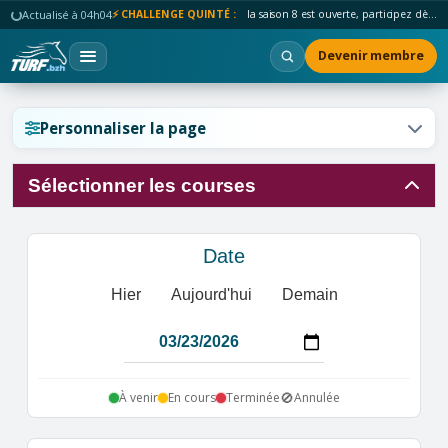
Actualisé à 04h04
⚡ CHALLENGE QUINTÉ :
la saison 8 est ouverte, participez dès maintenant !
Devenir membre
Réinitialiser l'affichage ?
Personnaliser la page
Sélectionner les courses
Annuler
Réinitialiser
Date
Hier
Aujourd'hui
Demain
🚫
À venir
En cours
Terminée
Annulée