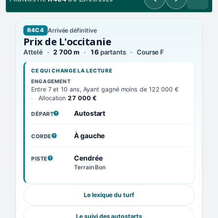
Précédent
Suivant
Arrivée définitive
R4C4
Prix de L'occitanie
Attelé
2 700 m
16
partants
Course F
CE QUI CHANGE LA LECTURE
ENGAGEMENT
Entre 7 et 10 ans, Ayant gagné moins de 122 000 €
Allocation
27 000 €
Autostart
DÉPART
, VOIR LA DÉFINITION
À gauche
CORDE
, VOIR LA DÉFINITION
Cendrée
PISTE
, VOIR LA DÉFINITION
Terrain Bon
Le lexique du turf
Le suivi des autostarts