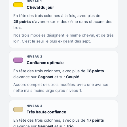
NIVEAU
NIVEAU 1
, couleur jaune or
Cheval du jour
QUAND LA LIGNE PREND CETTE COULEUR
En tête des trois colonnes à la fois, avec plus de
CE QUE CELA VOUS DIT
25 points
d'avance sur le deuxième dans chacune des
trois.
Nos trois modèles désignent le même cheval, et de très
loin. C'est le seuil le plus exigeant des sept.
NIVEAU 2
, couleur mauve
Confiance optimale
En tête des trois colonnes, avec plus de
18 points
d'avance sur
Gagnant
et sur
Couplé
.
Accord complet des trois modèles, avec une avance
nette mais moins large qu'au niveau 1.
NIVEAU 3
, couleur beige
Très haute confiance
En tête des trois colonnes, avec plus de
17 points
d'avance sur
Gagnant
et sur
Trio
.