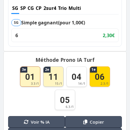
SG
SP
CG
CP
2sur4
Trio
Multi
Simple gagnant
(pour 1,00€)
SG
6
2,30€
Méthode Prono IA Turf
3e
2e
1e
01
11
04
06
3.3 /1
15 /1
14 /1
2.3 /1
05
6.3 /1
Voir % IA
Copier