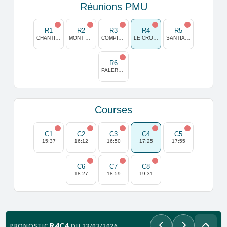
Réunions PMU
R1
R2
R3
R4
R5
CHANTILLY
MONT DE MARSAN
COMPIEGNE
LE CROISE LAROCHE
SANTIAGO
R6
PALERMO
Courses
C1
C2
C3
C4
C5
15:37
16:12
16:50
17:25
17:55
C6
C7
C8
18:27
18:59
19:31
R4C4
PRONOSTIC
DU 23/03/2026