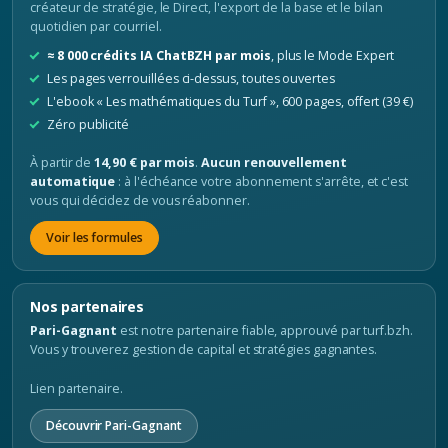
créateur de stratégie, le Direct, l'export de la base et le bilan
quotidien par courriel.
≈ 8 000 crédits IA ChatBZH par mois
, plus le Mode Expert
Les pages verrouillées ci-dessus, toutes ouvertes
L'ebook « Les mathématiques du Turf », 600 pages, offert (39 €)
Zéro publicité
À partir de
14,90 € par mois
.
Aucun renouvellement
automatique
: à l'échéance votre abonnement s'arrête, et c'est
vous qui décidez de vous réabonner.
Voir les formules
Nos partenaires
Pari-Gagnant
est notre partenaire fiable, approuvé par turf.bzh.
Vous y trouverez gestion de capital et stratégies gagnantes.
Lien partenaire.
Découvrir Pari-Gagnant