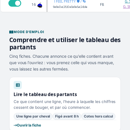
I FEEL PRETTY 🛡️ / 👣
G.
16
F8
G. 
9a9aDa(25)Da0a9a5a(24)4a
MODE D'EMPLOI
Comprendre et utiliser le tableau des
partants
Cinq fiches. Chacune annonce ce qu'elle contient avant
que vous l'ouvriez : vous prenez celle qui vous manque,
vous laissez les autres fermées.
Lire le tableau des partants
Ce que contient une ligne, l'heure à laquelle les chiffres
cessent de bouger, et par où commencer.
Une ligne par cheval
Figé avant 8 h
Cotes hors calcul
Ouvrir la fiche