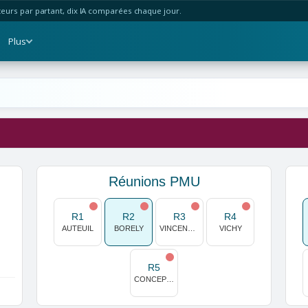
urs par partant, dix IA comparées chaque jour.
Plus
Réunions PMU
R1
R2
R3
R4
AUTEUIL
BORELY
VINCENNES
VICHY
R5
CONCEPCION