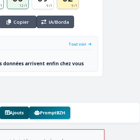
/1
12 /1
9 /1
9 /1
Copier
IA/Borda
Tout voir
os données arrivent enfin chez vous
Ajouts
PromptBZH