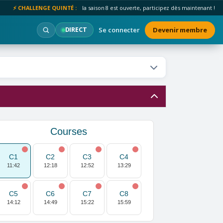
⚡ CHALLENGE QUINTÉ :
la saison 8 est ouverte, participez dès maintenant !
Se connecter
Devenir membre
DIRECT
Courses
C1
C2
C3
C4
11:42
12:18
12:52
13:29
C5
C6
C7
C8
14:12
14:49
15:22
15:59