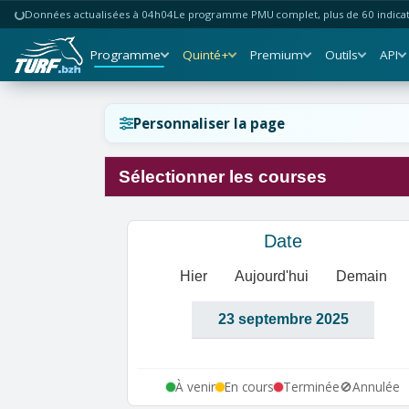
Données actualisées à 04h04
Le programme PMU complet, plus de 60 indicate
Programme
Quinté+
Premium
Outils
API
Réinitialiser l'affichage ?
Personnaliser la page
Sélectionner les courses
Annuler
Réinitialiser
Date
Hier
Aujourd'hui
Demain
À venir
En cours
Terminée
🚫
Annulée