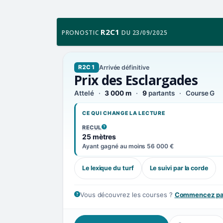
R2C1
PRONOSTIC
DU 23/09/2025
Arrivée définitive
R2C1
Prix des Esclargades
Attelé
3 000 m
9
partants
Course G
CE QUI CHANGE LA LECTURE
RECUL
, VOIR LA DÉFINITION
25 mètres
Ayant gagné au moins 56 000 €
Le lexique du turf
Le suivi par la corde
Vous découvrez les courses ?
Commencez par