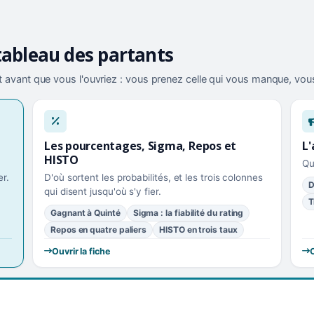
tableau des partants
 avant que vous l'ouvriez : vous prenez celle qui vous manque, vous
Les pourcentages, Sigma, Repos et
L'
HISTO
Qu
r.
D'où sortent les probabilités, et les trois colonnes
D
qui disent jusqu'où s'y fier.
T
Gagnant à Quinté
Sigma : la fiabilité du rating
Repos en quatre paliers
HISTO en trois taux
Ouvrir la fiche
O