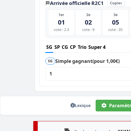
Arrivée officielle R2C1
🏁
Copier
1er
2e
3e
01
02
05
cote : 2.3
cote : 9
cote : 35
SG
SP
CG
CP
Trio
Super 4
Simple gagnant
(pour 1,00€)
SG
1
Paramètr
Lexique
🐕