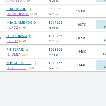
A. MAZZU
[2]
🟡
75.2 sec
S. ROUBAUD
95 330€
[1]
1538€
J.M. ROUBAUD
[9]
🟡
74.2 sec
Mlle G. AMBROGIO
101 120€
[1]
1087€
é
J. UROZ
[4]
🟡
75.0 sec
H. LAKHRISSI
101 325€
[1]
0
1078€
é
J. UROZ
[4]
🟡
75.7 sec
PH. TERME
106 990€
[1]
1446€
év
N. JULIEN
[2]
✅
74.4 sec
Mlle M. CALLIER
107 845€
[1]
2344€
é
J.L. VERRIERE
[2]
🟡
74.4 sec