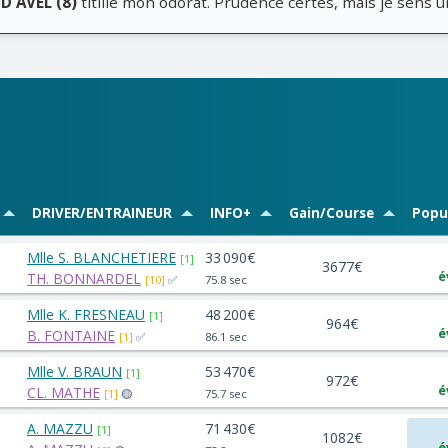
D'AVEL (8)
titille mon odorat. Prudence certes, mais je sens u
DRIVER/ENTRAINEUR
INFO+
Gain/Course
Popul
Mlle S. BLANCHETIERE
33 090€
[1]
3677€
é
TH. BONNARDEL
[10]
✅
75.8 sec
Mlle K. FRESNEAU
48 200€
[1]
964€
é
B. FONTAINE
[1]
✅
86.1 sec
Mlle V. BRAUN
53 470€
[1]
972€
é
CL. MATHE
[1]
🟡
75.7 sec
A. MAZZU
71 430€
[1]
1082€
é