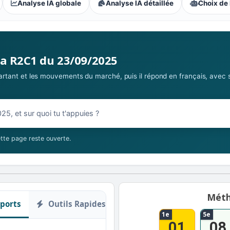
Analyse IA globale
Analyse IA détaillée
Choix de 
 parieurs : Compétitive
la R2C1 du 23/09/2025
 partant et les mouvements du marché, puis il répond en français, avec 
09/2025
tte page reste ouverte.
Méth
ports
Outils Rapides
1e
5e
01
08