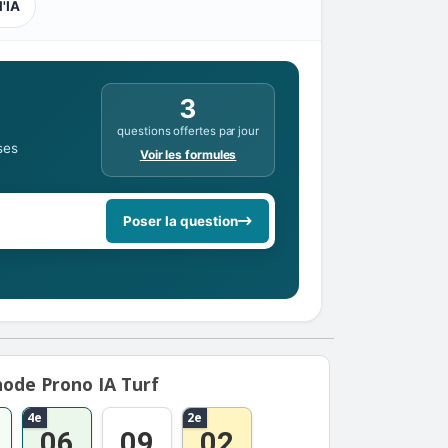
l'IA
3
questions offertes par jour
ses
Voir les formules
Poser la question
ode Prono IA Turf
4e
2e
06
09
02