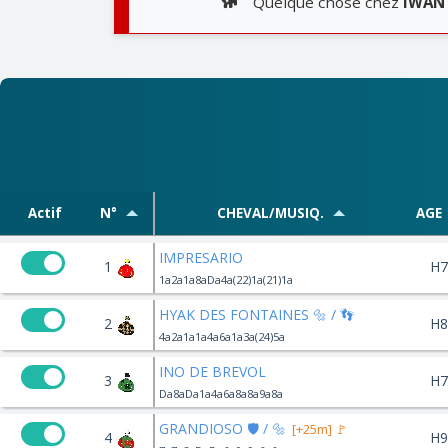
Quelque chose chez
IWAN 
Actif
N°
CHEVAL/MUSIQ.
AGE
IMPRESARIO
1
H7
1a2a1a8aDa4a(22)1a(21)1a
HYAK DES FONTAINES 🔩 / 👣
2
H8
4a2a1a1a4a6a1a3a(24)5a
INO DE BREVOL
3
H7
Da8aDa1a4a6a8a8a9a8a
GRANDIOSO 🛡️ / 🔩
[+25m] 🚩
4
H9