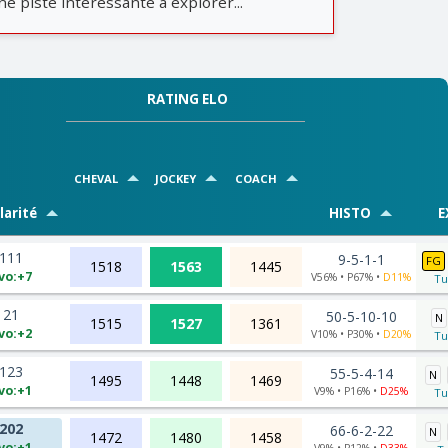
ne piste intéressante à explorer...
RATING ELO
CHEVAL
JOCKEY
COACH
arité
HISTO
E
111
9-5-1-1
FG
1518
1563
1445
vo:+7
V56% • P67% •
D11%
Tu
21
50-5-10-10
N
1515
1527
1361
vo:+2
V10% • P30% •
D20%
Tu
123
55-5-4-14
N
1495
1448
1469
vo:+1
V9% • P16% •
D25%
Tu
202
66-6-2-22
N
1472
1480
1458
vo:+1
V9% • P12% •
D33%