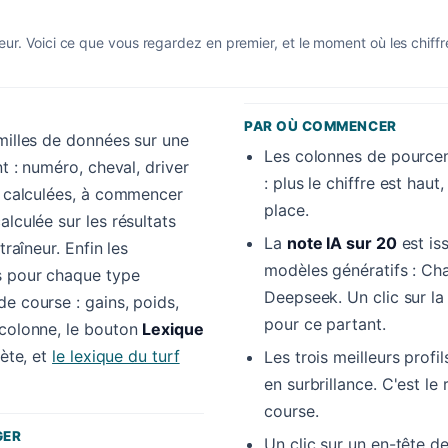
eur. Voici ce que vous regardez en premier, et le moment où les chiff
PAR OÙ COMMENCER
amilles de données sur une
Les colonnes de pourcen
nt : numéro, cheval, driver
: plus le chiffre est hau
es calculées, à commencer
place.
alculée sur les résultats
La
note IA sur 20
est is
traîneur. Enfin les
modèles génératifs : Cha
s pour chaque type
Deepseek. Un clic sur l
e course : gains, poids,
pour ce partant.
 colonne, le bouton
Lexique
lète, et
le lexique du turf
Les trois meilleurs profi
en surbrillance. C'est le 
course.
GER
Un clic sur un en-tête de