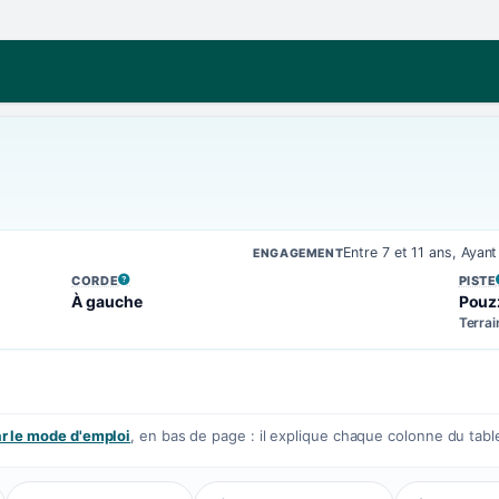
Entre 7 et 11 ans, Aya
ENGAGEMENT
CORDE
PISTE
, VOIR LA DÉFINITION
, VOIR
À gauche
Pouz
Terrai
 le mode d'emploi
, en bas de page : il explique chaque colonne du tabl