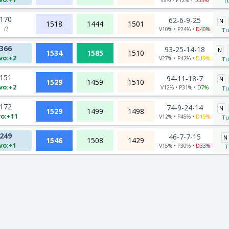
Tu
170
62-6-9-25
N
1518
1444
1501
0
V10% • P24% •
D40%
Tu
366
93-25-14-18
N
1534
1585
1510
vo:+2
V27% • P42% •
D19%
Tu
151
94-11-18-7
N
1529
1459
1510
vo:+2
V12% • P31% •
D7%
Tu
172
74-9-24-14
N
1529
1499
1498
o:+11
V12% • P45% •
D19%
Tu
249
46-7-7-15
N
1546
1508
1429
vo:+1
V15% • P30% •
D33%
T