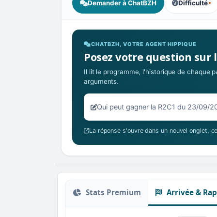
Demander à ChatBZH
Difficulté
, tendance des
CHATBZH, VOTRE AGENT HIPPIQUE
Posez votre question sur 
Il lit le programme, l'historique de chaque
arguments.
Votre question sur la R2C1 du 23/
La réponse s'ouvre dans un nouvel onglet, ce
Stats Premium
Arrivée & Rap