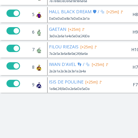
7a7a8aDaDa6a9a9a6a6a
HALL BLACK DREAM 🛡️ / 🔩
[+25m] 🚩
5
H8
DaDaDaDa8a7aDaDa2a1a
GAETAN
[+25m] 🚩
6
H9
3aDa2a6a1a4a5aDa(24)Da
FILOU RIEZAIS
[+25m] 🚩
7
H1
7a2a5a3a6a8a0a(24)6a6a
IWAN D'AVEL 👣 / 🔩
[+25m] 🚩
8
H7
2a2a1a2a3a2a3a1a2a4a
ISIS DE POULINE
[+25m] 🚩
9
F7
1a8a(24)0aDa2a6aDa5aDa