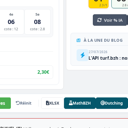
2.3 /1
2.8 
4e
5e
Voir % IA
06
08
cote : 12
cote : 2.8
À LA UNE DU BLOG
27/07/2026
L'API turf.bzh : n
2,30€
es
Réinit
XLSX
MathBZH
Dutching