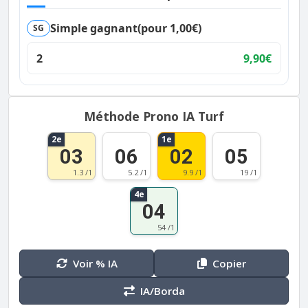
Simple gagnant
(pour 1,00€)
SG
2
9,90€
Méthode Prono IA Turf
2e
1e
03
06
02
05
1.3 /1
5.2 /1
9.9 /1
19 /1
4e
04
54 /1
Voir % IA
Copier
IA/Borda