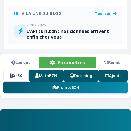
À LA UNE DU BLOG
Tout voir
27/07/2026
L'API turf.bzh : nos données arrivent
enfin chez vous
Paramètres
Lexique
Réinit
XLSX
MathBZH
Dutching
Ajouts
PromptBZH