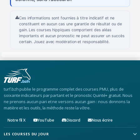
Ces informations sont fournies à titre indicatif et ne
constituent en aucun cas une garantie de résultat ou de
gain. Les courses hippiques comportent des aléas
importants et aucun pronostic ne peut assurer un succès
certain. Jouez avec modération et responsabilité.
turf.bzh publie le programme complet des courses PMU, plus de
soixante indicateurs par partant et le pronostic Quinté+ gratuit. Nous
ne prenons aucun pari et ne versons aucun gain : nous donnons la
matière et les outils, la méthode reste la vôtre.
Notre fil X
YouTube
Discord
Nous écrire
LES COURSES DU JOUR