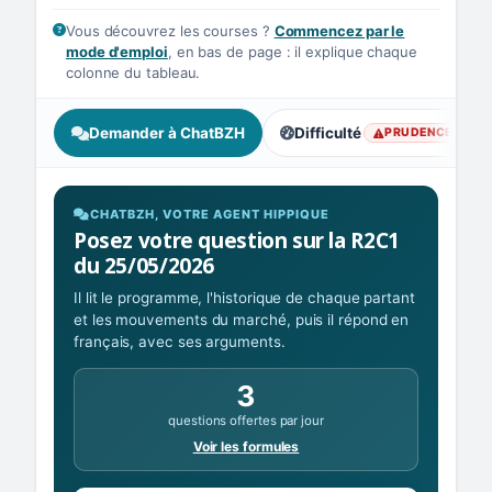
Vous découvrez les courses ?
Commencez par le
mode d'emploi
, en bas de page : il explique chaque
colonne du tableau.
Demander à ChatBZH
Difficulté
PRUDENCE
, prudence : vigilance
CHATBZH, VOTRE AGENT HIPPIQUE
Posez votre question sur la R2C1
du 25/05/2026
Il lit le programme, l'historique de chaque partant
et les mouvements du marché, puis il répond en
français, avec ses arguments.
3
questions offertes par jour
Voir les formules