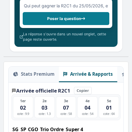
Votre question sur la R2C1 du 25/05/2026
Poser la question
La réponse s'ouvre dans un nouvel onglet, cette
page reste ouverte.
Stats Premium
Arrivée & Rapports
O
Arrivée officielle R2C1
🏁
Copier
1er
2e
3e
4e
5e
02
03
07
04
01
cote : 9.9
cote : 1.3
cote : 58
cote : 54
cote : 64
SG
SP
CGO
Trio Ordre
Super 4