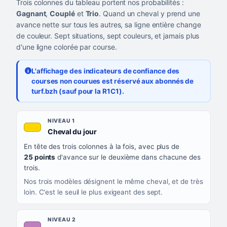
Trois colonnes du tableau portent nos probabilités :
Gagnant
,
Couplé
et
Trio
. Quand un cheval y prend une
avance nette sur tous les autres, sa ligne entière change
de couleur. Sept situations, sept couleurs, et jamais plus
d'une ligne colorée par course.
L'affichage des indicateurs de confiance des
courses non courues est réservé aux abonnés de
turf.bzh (sauf pour la R1C1).
Les sept niveaux de confiance, du plus exigeant au moins exigea
NIVEAU
NIVEAU 1
, couleur jaune or
Cheval du jour
QUAND LA LIGNE PREND CETTE COULEUR
En tête des trois colonnes à la fois, avec plus de
CE QUE CELA VOUS DIT
25 points
d'avance sur le deuxième dans chacune des
trois.
Nos trois modèles désignent le même cheval, et de très
loin. C'est le seuil le plus exigeant des sept.
NIVEAU 2