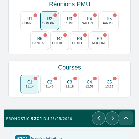
Réunions PMU
R1
R2
R3
R4
R5
COMPIEGNE
SON PARDO
REIMS
SALON DE PROVENCE
SAN ISIDRO
R6
R7
R8
R9
SANTIAGO
CHATILLON/CHALARONNE
LE MONT SAINT MICHEL
MOULINS
Courses
C1
C2
C3
C4
C5
11:14
11:46
12:18
12:53
13:22
R2C1
PRONOSTIC
DU 25/05/2026
Précédent
Suivant
Arrivée définitive
R2C1