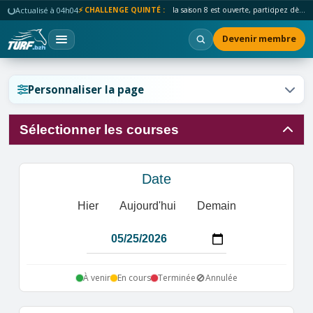
Actualisé à 04h04
⚡ CHALLENGE QUINTÉ :
la saison 8 est ouverte, participez dès maintenant !
Devenir membre
Réinitialiser l'affichage ?
Personnaliser la page
Sélectionner les courses
Annuler
Réinitialiser
Date
Hier
Aujourd'hui
Demain
🚫
À venir
En cours
Terminée
Annulée