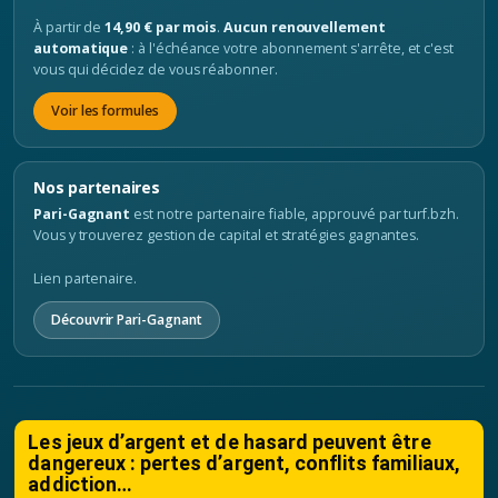
À partir de
14,90 € par mois
.
Aucun renouvellement
automatique
: à l'échéance votre abonnement s'arrête, et c'est
vous qui décidez de vous réabonner.
Voir les formules
Nos partenaires
Pari-Gagnant
est notre partenaire fiable, approuvé par turf.bzh.
Vous y trouverez gestion de capital et stratégies gagnantes.
Lien partenaire.
Découvrir Pari-Gagnant
Les jeux d’argent et de hasard peuvent être
dangereux : pertes d’argent, conflits familiaux,
addiction…