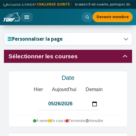
Actualisé à 04h04
⚡ CHALLENGE QUINTÉ :
la saison 8 est ouverte, participez dès maintenant !
Devenir membre
Réinitialiser l'affichage ?
Personnaliser la page
Sélectionner les courses
Annuler
Réinitialiser
Date
Hier
Aujourd'hui
Demain
🚫
À venir
En cours
Terminée
Annulée