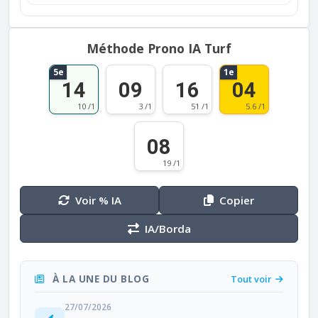
Méthode Prono IA Turf
5e
1e
14
09
16
04
10 /1
3 /1
51 /1
5.6 /1
08
19 /1
Voir % IA
Copier
IA/Borda
À LA UNE DU BLOG
Tout voir
27/07/2026