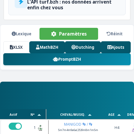
L'API turf.bzh : nos données arrivent
enfin chez vous
Paramètres
Lexique
Réinit
XLSX
MathBZH
Dutching
Ajouts
PromptBZH
Actif
N°
CHEVAL/MUSIQ.
AGE
DRI
MANIGOD 👣 / 👣
1
H4
A
5m7m4m9a6a(25)9m8m1m5m