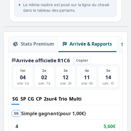
Le même repère est posé sur la ligne du cheval
dans le tableau des partants.
Stats Premium
Arrivée & Rapports
O
Arrivée officielle R1C6
🏁
Copier
1er
2e
3e
4e
5e
04
02
12
11
14
cote : 5.6
cote : 7.6
cote : 26
cote : 60
cote : 10
SG
SP
CG
CP
2sur4
Trio
Multi
Simple gagnant
(pour 1,00€)
SG
4
5,60€