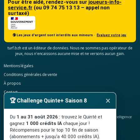
Pour être aidé, rendez-vous sur
joueurs-info-
service.fr
(ou 09 74 75 13 13 – appel non
surtaxé)
🔞 Les jeux d'argent sont interdits aux mineurs ·
Évaluez votre jeu
turf.bzh est un éditeur de données. Nous ne sommes pas opérateur de
jeux, nous n'encaissons aucune mise et ne versons aucun gain.
Mentions légales
Conditions générales de vente
À propos
Contact
×
🏆 Challenge Quinte+ Saison 8
Confidentialité
Résilier mon abonnement
Du
1 au 31 août 2026
: trouvez le Quinté et
© 2020-2026
TURF.bzh
, analyses hippiques, classement ELO et intelligence
artificielle.
gagnez
1 000 crédits IA
chaque jour !
Site indépendant, sans lien avec le PMU. Jeu interdit aux mineurs.
Récompenses pour le top 10 fin de saison
(abonnements + jusqu'a 40 000 crédits IA).