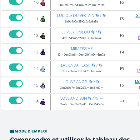
10
F5
5m5mDm(25)0mDm1m1m1m2m
LUCIOLE DU VERTAIN 👣 / 👣
GU
11
F5
6a9a4a0a(25)0a0a9a6a5a
LOVELY JENILOU 👣 / 👣
12
F5
4m(25)8m5m9a0a3aDaDa2a
MIRATISSIME
13
F4
DmDmDm6mDm(25)1m9m6m7a
LACIENDA FLASH 👣 / 👣
14
F5
J
1m6aDa4a3mDa(25)1m5a9a
LOUVE ANGEL 👣 / 👣
Mm
15
F5
Dm0a0a7m5m(25)6m3m8mDm
LOVE AND SUN 👣 / 🔩 🥕
16
H5
L
Dm8mDmDaDmDm0a(25)0a0a
MODE D'EMPLOI
Comprendre et utiliser le tableau des