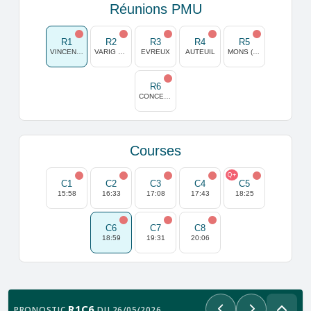
Réunions PMU
R1
R2
R3
R4
R5
VINCENNES
VARIG ORKLA NORVEGE
EVREUX
AUTEUIL
MONS (GHLIN)
R6
CONCEPCION
Courses
Q+
C1
C2
C3
C4
C5
15:58
16:33
17:08
17:43
18:25
C6
C7
C8
18:59
19:31
20:06
R1C6
PRONOSTIC
DU 26/05/2026