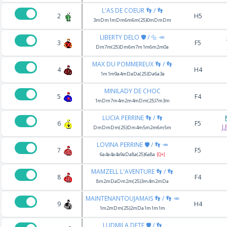
L'AS DE COEUR 👣 / 👣
2
H5
3mDm1mDm6m6m(25)0mDmDm
LIBERTY DELO 🛡️ / 🔩 🥕
3
F5
Dm7m(25)Dm6m7m1m6m2m0a
MAX DU POMMEREUX 👣 / 👣
4
H4
1m1m9a4mDaDa(25)Da6a3a
MINILADY DE CHOC
5
F4
1mDm7m4m2m4mDm(25)7m3m
LUCIA PERRINE 👣 / 👣
6
F5
J
DmDmDm(25)Dm4m5m2m6m5m
LOVINA PERRINE 🛡️ / 👣 🥕
7
F5
6a4a4a4a9aDa8a(25)6a8a
[Q+]
MAMZELL L'AVENTURE 👣 / 👣
8
F4
8m2mDaDm2m(25)3m4m2mDa
MAINTENANTOUJAMAIS 👣 / 👣 🥕
9
H4
1m2mDm(25)2mDa1m1m1m
LUDMILA DETE 🛡️ / 👣