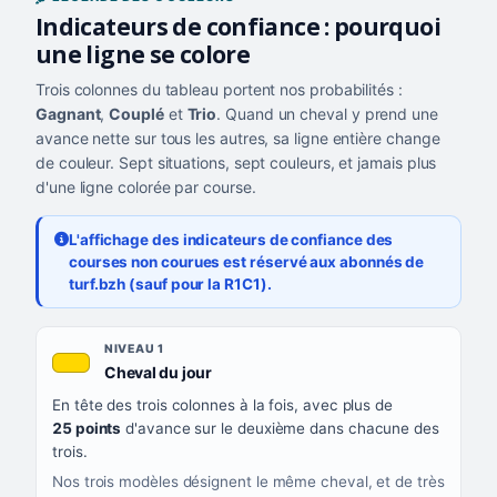
Indicateurs de confiance : pourquoi
une ligne se colore
Trois colonnes du tableau portent nos probabilités :
Gagnant
,
Couplé
et
Trio
. Quand un cheval y prend une
avance nette sur tous les autres, sa ligne entière change
de couleur. Sept situations, sept couleurs, et jamais plus
d'une ligne colorée par course.
L'affichage des indicateurs de confiance des
courses non courues est réservé aux abonnés de
turf.bzh (sauf pour la R1C1).
Les sept niveaux de confiance, du plus exigeant au moins exigea
NIVEAU
NIVEAU 1
, couleur jaune or
Cheval du jour
QUAND LA LIGNE PREND CETTE COULEUR
En tête des trois colonnes à la fois, avec plus de
CE QUE CELA VOUS DIT
25 points
d'avance sur le deuxième dans chacune des
trois.
Nos trois modèles désignent le même cheval, et de très