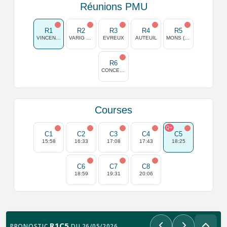
Réunions PMU
R1
R2
R3
R4
R5
VINCENNES
VARIG ORKLA NORVEGE
EVREUX
AUTEUIL
MONS (GHLIN)
R6
CONCEPCION
Courses
Q+
C1
C2
C3
C4
C5
15:58
16:33
17:08
17:43
18:25
C6
C7
C8
18:59
19:31
20:06
R1C5
PRONOSTIC
DU 26/05/2026