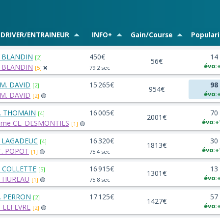
DRIVER/ENTRAINEUR
INFO+
Gain/Course
Populari
. BLANDIN
450€
14
[2]
56€
évo:
. BLANDIN
[5]
❌
79.2 sec
.M. DAVID
15 265€
98
[2]
954€
évo:
.M. DAVID
[2]
🟡
. THOMAIN
16 005€
70
[4]
2001€
évo:+
me CL. DESMONTILS
[1]
🟡
. LAGADEUC
16 320€
30
[4]
1813€
évo:+
.F. POPOT
[1]
🟡
75.4 sec
. COLLETTE
16 915€
13
[5]
1301€
évo:
. HUREAU
[1]
🟡
75.8 sec
. PERRON
17 125€
57
[2]
1427€
évo:
. LEFEVRE
[2]
🟡