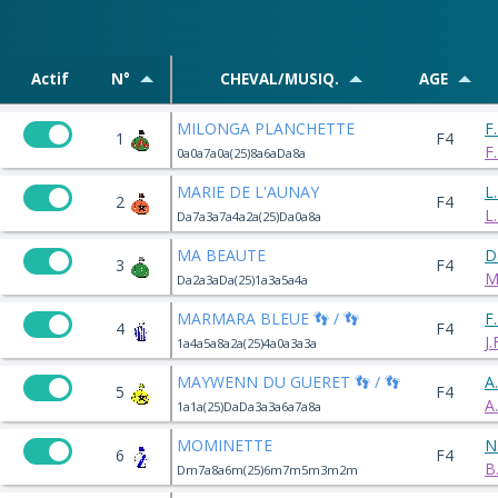
Actif
N°
CHEVAL/MUSIQ.
AGE
MILONGA PLANCHETTE
F
1
F4
F
0a0a7a0a(25)8a6aDa8a
MARIE DE L'AUNAY
L
2
F4
L
Da7a3a7a4a2a(25)Da0a8a
MA BEAUTE
D
3
F4
M
Da2a3aDa(25)1a3a5a4a
MARMARA BLEUE 👣 / 👣
F
4
F4
J
1a4a5a8a2a(25)4a0a3a3a
MAYWENN DU GUERET 👣 / 👣
A
5
F4
A
1a1a(25)DaDa3a3a6a7a8a
MOMINETTE
N
6
F4
B
Dm7a8a6m(25)6m7m5m3m2m