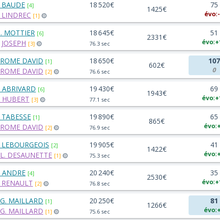
. BAUDE
18 520€
75
[4]
1425€
évo:
. LINDREC
[1]
🟡
. MOTTIER
18 645€
51
[6]
2331€
évo:+
. JOSEPH
[3]
🟡
76.3 sec
EROME DAVID
18 650€
107
[1]
602€
0
EROME DAVID
[2]
🟡
76.6 sec
. ABRIVARD
19 430€
69
[6]
1943€
évo:+
. HUBERT
[3]
🟡
77.1 sec
. TABESSE
19 890€
65
[1]
865€
évo:
EROME DAVID
[2]
🟡
76.9 sec
. LEBOURGEOIS
19 905€
41
[2]
1422€
évo:
.L. DESAUNETTE
[1]
🟡
75.3 sec
. ANDRE
20 240€
35
[4]
2530€
évo:+
. RENAULT
[2]
🟡
76.8 sec
.G. MAILLARD
20 250€
81
[1]
1266€
évo:
.G. MAILLARD
[1]
🟡
75.6 sec