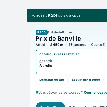
R2C6
PRONOSTIC
DU 27/05/2026
Arrivée définitive
R2C6
Prix de Banville
Attelé
2 450 m
16
partants
Course E
CE QUI CHANGE LA LECTURE
CORDE
, VOIR LA DÉFINITION
À droite
Le lexique du turf
Le suivi par la corde
Vous découvrez les courses ?
Commencez par