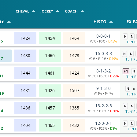
CHEVAL
JOCKEY
COACH
té
HISTO
EX-F
8-0-0-1
N
N
1424
1454
1464
+5
V0% • P0% •
D13%
Turf P
16-0-3-3
N
N
1480
1460
1478
+7
V0% • P19% •
D19%
Turf Po
8-1-3-2
FN
N
1444
1461
1424
11
V13% • P50% •
D25%
Turf P
9-1-3-0
N
x
1481
1426
1507
19
V11% • P44%
Turf P
13-2-2-5
N
N
1436
1457
1365
+4
V15% • P31% •
D38%
Turf Po
12-0-3-1
N
N
1404
1465
1432
+2
V0% • P25% •
D8%
Turf P