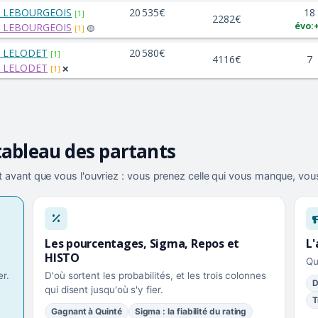
. LEBOURGEOIS
20 535€
18
[1]
2282€
évo:
. LEBOURGEOIS
[1]
🟡
. LELODET
20 580€
[1]
4116€
7
. LELODET
[1]
❌
tableau des partants
 avant que vous l'ouvriez : vous prenez celle qui vous manque, vous
Les pourcentages, Sigma, Repos et
L'
HISTO
Qu
r.
D'où sortent les probabilités, et les trois colonnes
D
qui disent jusqu'où s'y fier.
T
Gagnant à Quinté
Sigma : la fiabilité du rating