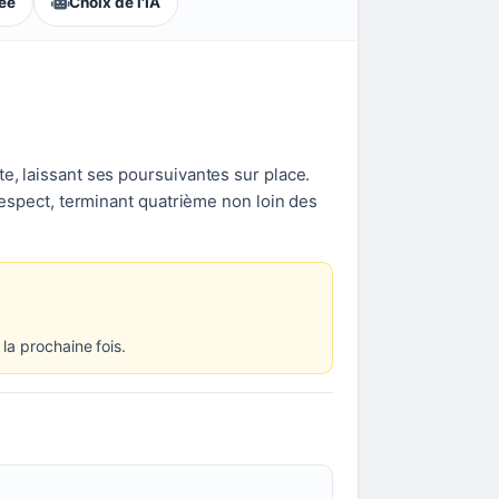
lée
Choix de l'IA
te, laissant ses poursuivantes sur place.
 respect, terminant quatrième non loin des
 la prochaine fois.