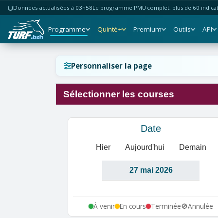
Données actualisées à 03h58
Le programme PMU complet, plus de 60 indicate
Programme
Quinté+
Premium
Outils
API
Réinitialiser l'affichage ?
Personnaliser la page
Sélectionner les courses
Annuler
Réinitialiser
Date
Hier
Aujourd'hui
Demain
À venir
En cours
Terminée
🚫
Annulée