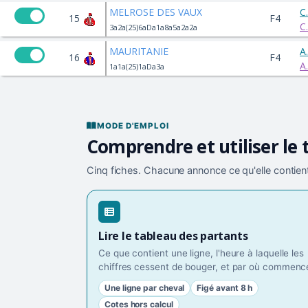
MELROSE DES VAUX
C
15
F4
C
3a2a(25)6aDa1a8a5a2a2a
MAURITANIE
A
16
F4
A
1a1a(25)1aDa3a
MODE D'EMPLOI
Comprendre et utiliser le 
Cinq fiches. Chacune annonce ce qu'elle contient
Lire le tableau des partants
Ce que contient une ligne, l'heure à laquelle les
chiffres cessent de bouger, et par où commence
Une ligne par cheval
Figé avant 8 h
Cotes hors calcul