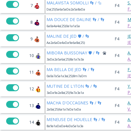
MALAVISTA SOMOLLI 👣 / 🔩
S
7
F4
F
Da(25)5a6a5aDa2a5a8aDa
MA DOUCE DE DALINE 👣 / 👣
M
8
F4
F
6a0a4a4a(25)0a1a1a5a
MALINE DE JED 🛡️ / 👣
J
9
F4
J
Aa2a6aDa4aDa9a6a8a(25)
MIBORA BUISSONAY 🛡️ / 👣
A
10
F4
A
3aDa2a5a6a(25)8a1a7a3a
MA BELLA DE JED 👣 / 👣
F
11
F4
J
0a0a7a5a1a3a(25)8m7aDm
MUTINE DE L'ITON 👣 / 👣
Y
12
F4
P
3aDa9a2a8a(25)9a7a3a1a
MACHA D'OCCAGNES 👣 / 👣
A
13
F4
V
2a0a(25)6a1a7aDa1aDa
MENEUSE DE HOUELLE 👣 / 👣
A
14
F4
A
8a9a1aDaDa4aDa5a1a3a