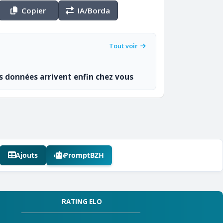
Copier
IA/Borda
Tout voir
os données arrivent enfin chez vous
Ajouts
PromptBZH
RATING ELO