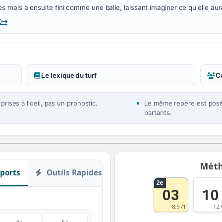
mais a ensuite fini comme une balle, laissant imaginer ce qu'elle aurai
0
Le lexique du turf
Ce
rises à l'oeil, pas un pronostic.
Le même repère est posé 
partants.
Méth
ports
Outils Rapides
2e
03
10
8.9 /1
12 