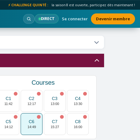
⚡ CHALLENGE QUINTÉ :
la saison 8 est ouverte, participez dès maintenant !
Se connecter
Devenir membre
DIRECT
Courses
C1
C2
C3
C4
11:42
12:17
13:00
13:30
C5
C6
C7
C8
14:12
14:49
15:27
16:00