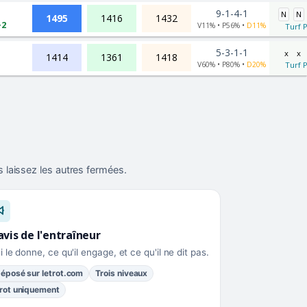
9-1-4-1
N
N
1495
1416
1432
+2
V11% • P56% •
D11%
Turf P
5-3-1-1
x
x
1414
1361
1418
V60% • P80% •
D20%
Turf P
 laissez les autres fermées.
avis de l'entraîneur
i le donne, ce qu'il engage, et ce qu'il ne dit pas.
éposé sur letrot.com
Trois niveaux
rot uniquement