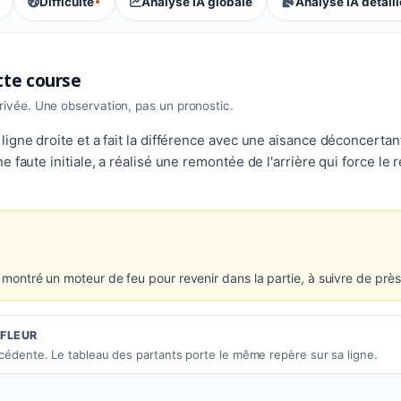
Difficulté
Analyse IA globale
Analyse IA détail
, tendance des parieurs : Compétitive
ette course
rrivée. Une observation, pas un pronostic.
igne droite et a fait la différence avec une aisance déconcertan
 faute initiale, a réalisé une remontée de l'arrière qui force le
e montré un moteur de feu pour revenir dans la partie, à suivre de près
IFLEUR
écédente. Le tableau des partants porte le même repère sur sa ligne.