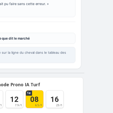
t pu faire sans cette erreur. »
 que dit le marché
sur la ligne du cheval dans le tableau des
ode Prono IA Turf
1e
12
08
16
/1
7.9 /1
6.5 /1
23 /1