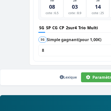
1er
2e
3e
08
03
14
cote : 6.5
cote : 8.9
cote : 25
SG
SP
CG
CP
2sur4
Trio
Multi
Simple gagnant
(pour 1,00€)
SG
8
Paramètr
Lexique