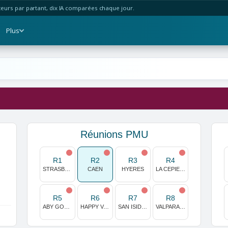
urs par partant, dix IA comparées chaque jour.
Plus
Réunions PMU
R1
R2
R3
R4
STRASBOURG
CAEN
HYERES
LA CEPIERE
R5
R6
R7
R8
ABY GOTEBORG
HAPPY VALLEY
SAN ISIDRO
VALPARAISO