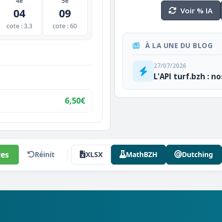
4e
5e
Voir % IA
04
09
cote : 3.3
cote : 60
À LA UNE DU BLOG
27/07/2026
L'API turf.bzh : n
6,50€
es
Réinit
XLSX
MathBZH
Dutching