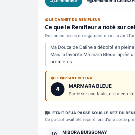
Le Renifleur
Demander à ChatBZH
LE CARNET DU RENIFLEUR
Ce que le Renifleur a noté sur c
Des notes prises en regardant courir, avant l'a
Ma Douce de Daline a déboîté en pleine l
Mais la favorite Marmara Bleue, après une
premières.
LE PARTANT RETENU
Numéro 4 :
MARMARA BLEUE
4
Partie sur une faute, elle a ensuit
IL ÉTAIT DÉJÀ PASSÉ SOUS LE NEZ DU REN
Ce partant avait été repéré lors d'une sortie pr
Numéro 10 :
MIBORA BUISSONAY
10