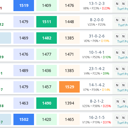
13-1-2-3
N
N
1519
1409
1476
-1
V8% • P23% •
D23%
Turf Po
8-2-0-0
N
N
1479
1511
1448
12
V25% • P25%
Turf P
31-0-2-6
N
N
1469
1482
1385
V0% • P6% •
D19%
Turf Po
10-1-4-1
N
N
1476
1477
1471
19
V10% • P50% •
D10%
Turf P
23-1-4-2
N
N
1489
1436
1385
+1
V4% • P22% •
D9%
Turf Po
14-1-4-2
N
N
1479
1457
1529
+7
V7% • P36% •
D14%
Turf Po
8-2-1-2
N
N
1463
1490
1394
18
V25% • P38% •
D25%
Turf Po
16-2-1-5
N
N
1502
1420
1465
+7
V13% • P19% •
D31%
Turf Po