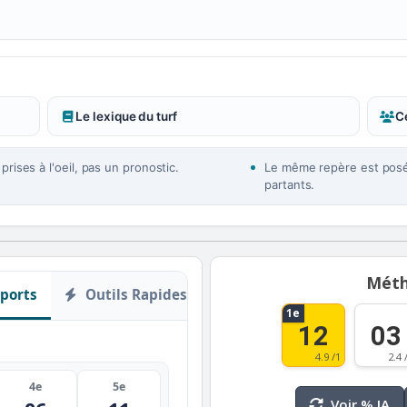
Le lexique du turf
Ce
rises à l'oeil, pas un pronostic.
Le même repère est posé 
partants.
Méth
ports
Outils Rapides
1e
12
03
4.9 /1
2.4 
4e
5e
Voir % IA