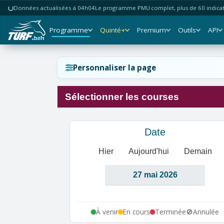
Données actualisées à 04h04
Le programme PMU complet, plus de 60 indicate
Programme
Quinté+
Premium
Outils
API
Réinitialiser l'affichage ?
Personnaliser la page
Sélectionner les courses
Annuler
Réinitialiser
Date
Hier
Aujourd'hui
Demain
À venir
En cours
Terminée
🚫
Annulée