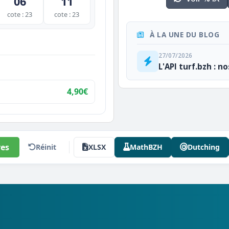
06
11
cote : 23
cote : 23
À LA UNE DU BLOG
27/07/2026
L'API turf.bzh : n
4,90€
es
Réinit
XLSX
MathBZH
Dutching