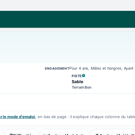
Pour 4 ans, Mâles et hongres, Ayan
ENGAGEMENT
PISTE
, VOIR LA DÉFINITION
Sable
Terrain Bon
 le mode d'emploi
, en bas de page : il explique chaque colonne du tabl