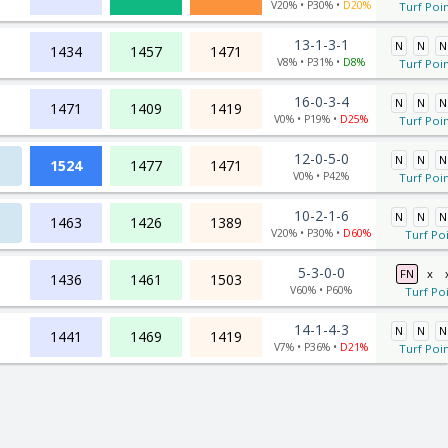
V20% • P30% •
D20%
Turf Poin
13-1-3-1
N
N
N
1434
1457
1471
V8% • P31% •
D8%
Turf Poin
16-0-3-4
N
N
N
1471
1409
1419
V0% • P19% •
D25%
Turf Poin
12-0-5-0
N
N
N
1524
1477
1471
V0% • P42%
Turf Poin
10-2-1-6
N
N
N
1463
1426
1389
V20% • P30% •
D60%
Turf Poi
5-3-0-0
FN
x
1436
1461
1503
V60% • P60%
Turf Poi
14-1-4-3
N
N
N
1441
1469
1419
V7% • P36% •
D21%
Turf Poin