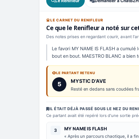
Le Renifleur
Demander à ChatBZH
LE CARNET DU RENIFLEUR
Ce que le Renifleur a noté sur c
Des notes prises en regardant courir, avant l'a
Le favori MY NAME IS FLASH a cumulé les
bout en bout. MAESTRO BLANC a bien ter
LE PARTANT RETENU
Numéro 5 :
MYSTIC D'AVE
5
Resté en dedans sans coudées fran
IL ÉTAIT DÉJÀ PASSÉ SOUS LE NEZ DU REN
Ce partant avait été repéré lors d'une sortie pr
Numéro 3 :
MY NAME IS FLASH
3
« Après un parcours chaotique, il a fin