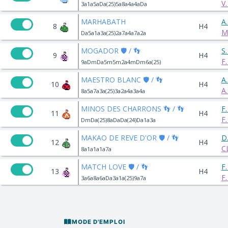
V
3a1a5aDa(25)5a8a4a4aDa
MARHABATH
A
8
H4
M
Da5a1a3a(25)2a7a4a7a2a
MOGADOR 🛡️ / 👣
S
9
H4
F
9aDmDa5m5m2a4mDm6a(25)
MAESTRO BLANC 🛡️ / 👣
A
10
H4
A
8a5a7a3a(25)3a2a4a3a4a
MINOS DES CHARRONS 👣 / 👣
F
11
H4
F
DmDa(25)8aDaDa(24)Da1a3a
MAKAO DE REVE D'OR 🛡️ / 👣
D
12
H4
C
8a1a1a1a7a
MATCH LOVE 🛡️ / 👣
F
13
H4
F
3a6a8a6aDa3a1a(25)9a7a
MODE D'EMPLOI