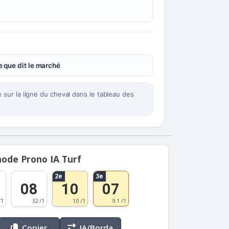
 que dit le marché
sur la ligne du cheval dans le tableau des
ode Prono IA Turf
2e
3e
08
10
07
/1
32 /1
10 /1
9.1 /1
Copier
IA/Borda