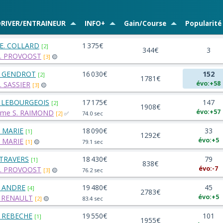
RIVER/ENTRAINEUR
INFO+
Gain/Course
Popularité
.E. COLLARD
1 375€
[2]
344€
3
t. PROVOOST
[3]
🟡
. GENDROT
16 030€
152
[2]
1781€
évo:+58
. SASSIER
[3]
🟡
. LEBOURGEOIS
17 175€
147
[2]
1908€
évo:+57
me S. RAIMOND
[2]
✅
74.0 sec
. MARIE
18 090€
33
[1]
1292€
évo:+5
. MARIE
[1]
🟡
79.1 sec
. TRAVERS
18 430€
79
[1]
838€
évo:-7
t. PROVOOST
[3]
🟡
76.2 sec
. ANDRE
19 480€
45
[4]
2783€
évo:+5
. RENAULT
[2]
🟡
83.4 sec
. REBECHE
19 550€
101
[1]
1955€