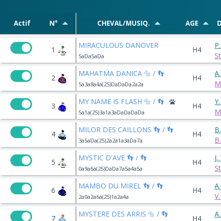
Actif
N°
CHEVAL/MUSIQ.
AGE
D
MIRACULOUS DANOVER
P
1
H4
S
5aDa5aDa
MAHATMA DANICA 🔩 / 👣
A
2
H4
M
5a3a8a4a(25)DaDaDa2a2a
MY NAME IS FLASH 🔩 / 👣
Y
3
H4
M
5a1a(25)3a1a3aDaDaDaDa
MILOR DES CAILLONS 👣 / 👣
B
4
H4
B
3a5aDa(25)2a2a1a3aDa7a
MYSTIC D'AVE 👣 / 👣
J
5
H4
S
0a9a6a(25)DaDa7a5a4a5a
MAMBO DU MIREL 👣 / 👣
A
6
H4
V
2a0a2a6a(25)1a2a4a
MYSTERE DES ARRIS 🔩 / 👣
A
7
H4