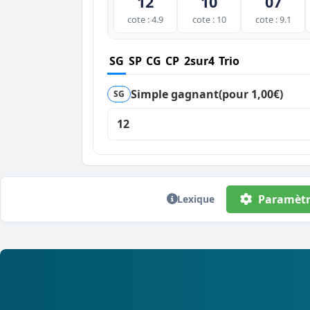
12
10
07
cote : 4.9
cote : 10
cote : 9.1
SG
SP
CG
CP
2sur4
Trio
Simple gagnant
(pour 1,00€)
SG
12
Paramètr
Lexique