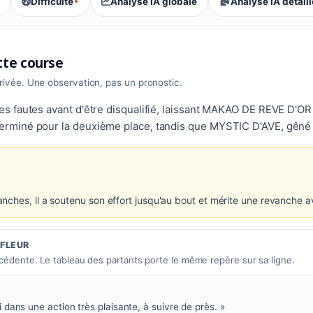
Difficulté
Analyse IA globale
Analyse IA détail
, tendance des parieurs : Équilibrée
ette course
rrivée. Une observation, pas un pronostic.
 fautes avant d'être disqualifié, laissant MAKAO DE REVE D'OR e
miné pour la deuxième place, tandis que MYSTIC D'AVE, gêné dan
ches, il a soutenu son effort jusqu'au bout et mérite une revanche a
IFLEUR
écédente. Le tableau des partants porte le même repère sur sa ligne.
i dans une action très plaisante, à suivre de près. »