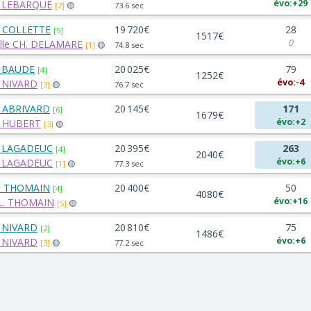
évo:+29
. LEBARQUE
[2]
🟡
73.6 sec
. COLLETTE
19 720€
28
[5]
1517€
0
lle CH. DELAMARE
[1]
🟡
74.8 sec
. BAUDE
20 025€
79
[4]
1252€
évo:-4
. NIVARD
[3]
🟡
76.7 sec
. ABRIVARD
20 145€
171
[6]
1679€
évo:+2
. HUBERT
[3]
🟡
. LAGADEUC
20 395€
263
[4]
2040€
évo:+6
. LAGADEUC
[1]
🟡
77.3 sec
. THOMAIN
20 400€
50
[4]
4080€
évo:+16
L. THOMAIN
[5]
🟡
. NIVARD
20 810€
75
[2]
1486€
évo:+6
. NIVARD
[3]
🟡
77.2 sec