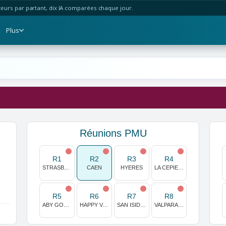
urs par partant, dix IA comparées chaque jour.
Plus
Réunions PMU
R1
R2
R3
R4
STRASBOURG
CAEN
HYERES
LA CEPIERE
R5
R6
R7
R8
ABY GOTEBORG
HAPPY VALLEY
SAN ISIDRO
VALPARAISO