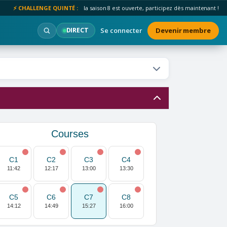
⚡ CHALLENGE QUINTÉ :
la saison 8 est ouverte, participez dès maintenant !
Se connecter
Devenir membre
DIRECT
Courses
C1
C2
C3
C4
11:42
12:17
13:00
13:30
C5
C6
C7
C8
14:12
14:49
15:27
16:00