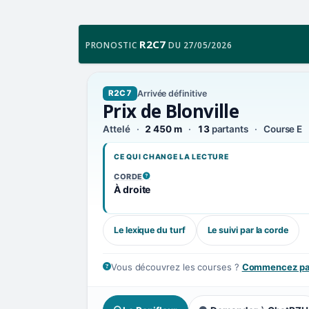
R2C7
PRONOSTIC
DU 27/05/2026
Arrivée définitive
R2C7
Prix de Blonville
Attelé
2 450 m
13
partants
Course E
CE QUI CHANGE LA LECTURE
CORDE
, VOIR LA DÉFINITION
À droite
Le lexique du turf
Le suivi par la corde
Vous découvrez les courses ?
Commencez par