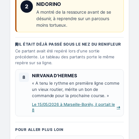
Numéro 2 :
NIDORINO
2
A montré de la ressource avant de se
désunir, à reprendre sur un parcours
moins tortueux.
IL ÉTAIT DÉJÀ PASSÉ SOUS LE NEZ DU RENIFLEUR
Ce partant avait été repéré lors d'une sortie
précédente. Le tableau des partants porte le même
repère sur sa ligne.
Numéro 8 :
NIRVANA D'HERMES
8
« A tenu le rythme en première ligne comme
un vieux routier, mérite un bon de
commande pour la prochaine course. »
Le 15/05/2026 à Marseille-Borély, il portait le
8
POUR ALLER PLUS LOIN