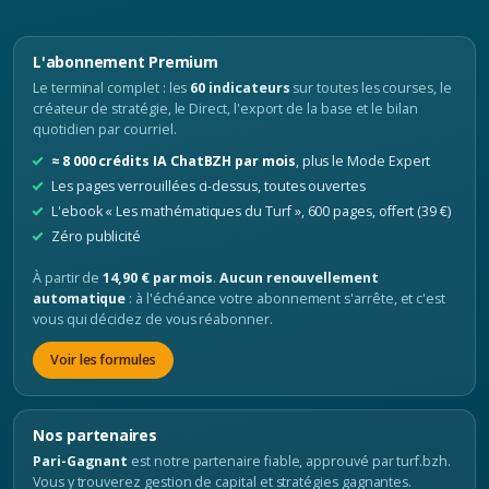
L'abonnement Premium
Le terminal complet : les
60 indicateurs
sur toutes les courses, le
créateur de stratégie, le Direct, l'export de la base et le bilan
quotidien par courriel.
≈ 8 000 crédits IA ChatBZH par mois
, plus le Mode Expert
Les pages verrouillées ci-dessus, toutes ouvertes
L'ebook « Les mathématiques du Turf », 600 pages, offert (39 €)
Zéro publicité
À partir de
14,90 € par mois
.
Aucun renouvellement
automatique
: à l'échéance votre abonnement s'arrête, et c'est
vous qui décidez de vous réabonner.
Voir les formules
Nos partenaires
Pari-Gagnant
est notre partenaire fiable, approuvé par turf.bzh.
Vous y trouverez gestion de capital et stratégies gagnantes.