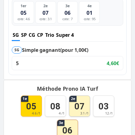
1er
2e
3e
4e
05
07
06
01
cote : 4.6
cote : 3.1
cote : 7
cote : 95
SG
SP
CG
CP
Trio
Super 4
Simple gagnant
(pour 1,00€)
SG
5
4,60€
Méthode Prono IA Turf
1e
2e
05
08
07
03
4.6 /1
4 /1
3.1 /1
12 /1
3e
06