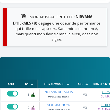
🐕
MON MUSEAU FRÉTILLE !
NIRVANA
D'HERMES (8)
dégage une odeur de performance
qui titille mes capteurs. Sans miracle annoncé,
mais quand mon flair s'emballe ainsi, c'est bon
signe.
Actif
N°
CHEVAL/MUSIQ.
AGE
DRIVER/ENT
NOLANN DES AGETS
CL. 
1
M3
CL. M
9a4aDa5a3a4a5a6a
NIDORINO 🛡️ / 🔩
D. BE
2
M3
D. ALEX
4aDm2a3aDa(25)5m