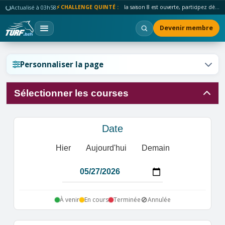
Actualisé à 03h58
⚡ CHALLENGE QUINTÉ :
la saison 8 est ouverte, participez dès maintenant !
Devenir membre
Réinitialiser l'affichage ?
Personnaliser la page
Sélectionner les courses
Annuler
Réinitialiser
Date
Hier
Aujourd'hui
Demain
🚫
À venir
En cours
Terminée
Annulée