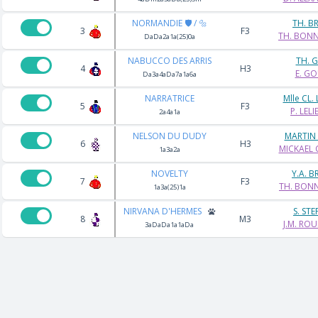
NORMANDIE 🛡️ / 🔩
TH. B
3
F3
TH. BON
DaDa2a1a(25)0a
NABUCCO DES ARRIS
TH. 
4
H3
E. G
Da3a4aDa7a1a6a
NARRATRICE
Mlle CL. 
5
F3
P. LELI
2a4a1a
NELSON DU DUDY
MARTIN
6
H3
MICKAEL
1a3a2a
NOVELTY
Y.A. 
7
F3
TH. BON
1a3a(25)1a
NIRVANA D'HERMES
S. ST
8
M3
J.M. RO
3aDaDa1a1aDa