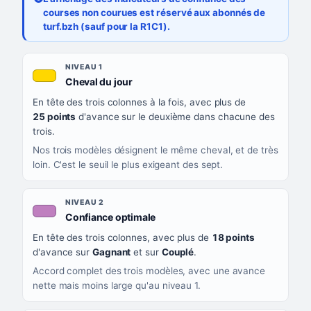
courses non courues est réservé aux abonnés de
turf.bzh (sauf pour la R1C1).
Les sept niveaux de confiance, du plus exigeant au moins exigea
NIVEAU
NIVEAU 1
, couleur jaune or
Cheval du jour
QUAND LA LIGNE PREND CETTE COULEUR
En tête des trois colonnes à la fois, avec plus de
CE QUE CELA VOUS DIT
25 points
d'avance sur le deuxième dans chacune des
trois.
Nos trois modèles désignent le même cheval, et de très
loin. C'est le seuil le plus exigeant des sept.
NIVEAU 2
, couleur mauve
Confiance optimale
En tête des trois colonnes, avec plus de
18 points
d'avance sur
Gagnant
et sur
Couplé
.
Accord complet des trois modèles, avec une avance
nette mais moins large qu'au niveau 1.