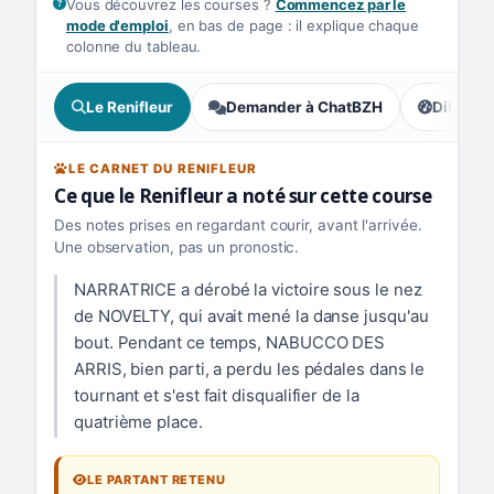
Vous découvrez les courses ?
Commencez par le
mode d'emploi
, en bas de page : il explique chaque
colonne du tableau.
Le Renifleur
Demander à ChatBZH
Difficult
, tendance
LE CARNET DU RENIFLEUR
Ce que le Renifleur a noté sur cette course
Des notes prises en regardant courir, avant l'arrivée.
Une observation, pas un pronostic.
NARRATRICE a dérobé la victoire sous le nez
de NOVELTY, qui avait mené la danse jusqu'au
bout. Pendant ce temps, NABUCCO DES
ARRIS, bien parti, a perdu les pédales dans le
tournant et s'est fait disqualifier de la
quatrième place.
LE PARTANT RETENU