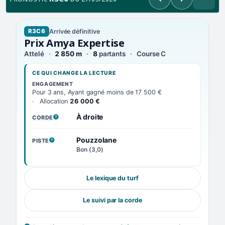
Précédent
Suivant
Arrivée définitive
R3C6
Prix Amya Expertise
Attelé
2 850 m
8
partants
Course C
CE QUI CHANGE LA LECTURE
ENGAGEMENT
Pour 3 ans, Ayant gagné moins de 17 500 €
Allocation
26 000 €
À droite
CORDE
, VOIR LA DÉFINITION
Pouzzolane
PISTE
, VOIR LA DÉFINITION
Bon (3,0)
Le lexique du turf
Le suivi par la corde