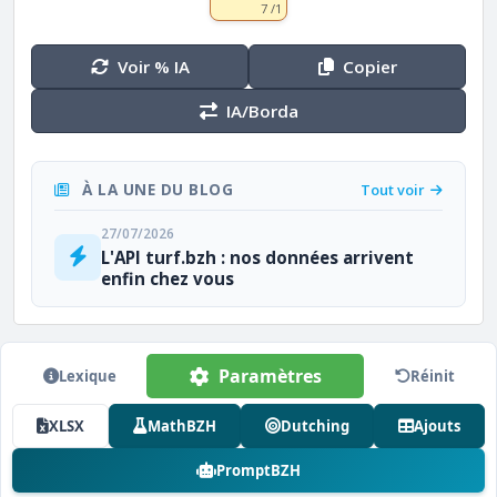
7 /1
Voir % IA
Copier
IA/Borda
À LA UNE DU BLOG
Tout voir
27/07/2026
L'API turf.bzh : nos données arrivent
enfin chez vous
Paramètres
Lexique
Réinit
XLSX
MathBZH
Dutching
Ajouts
PromptBZH