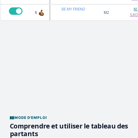
BE MY FRIEND
M
8
M2
S.KO
MODE D'EMPLOI
Comprendre et utiliser le tableau des
partants