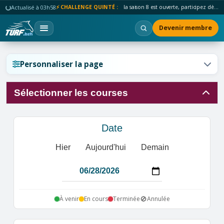
Actualisé à 03h58
⚡ CHALLENGE QUINTÉ :
la saison 8 est ouverte, participez dès maintenant !
Devenir membre
Réinitialiser l'affichage ?
Personnaliser la page
Sélectionner les courses
Annuler
Réinitialiser
Date
Hier
Aujourd'hui
Demain
🚫
À venir
En cours
Terminée
Annulée