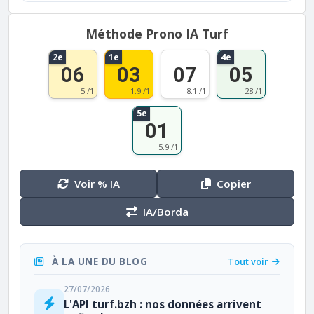
Méthode Prono IA Turf
2e
1e
4e
06
03
07
05
5 /1
1.9 /1
8.1 /1
28 /1
5e
01
5.9 /1
Voir % IA
Copier
IA/Borda
À LA UNE DU BLOG
Tout voir
27/07/2026
L'API turf.bzh : nos données arrivent