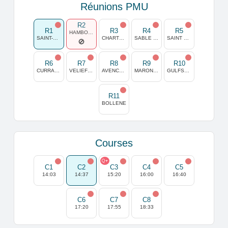
Réunions PMU
R2
R1
R3
R4
R5
HAMBOURG HORN
SAINT-CLOUD
CHARTRES
SABLE SUR SARTHE
SAINT GALMIER
R6
R7
R8
R9
R10
CURRAGH
VELIEFENDI
AVENCHES
MARONAS
GULFSTREAM PARK
R11
BOLLENE
Courses
Q+
C1
C2
C3
C4
C5
14:03
14:37
15:20
16:00
16:40
C6
C7
C8
17:20
17:55
18:33