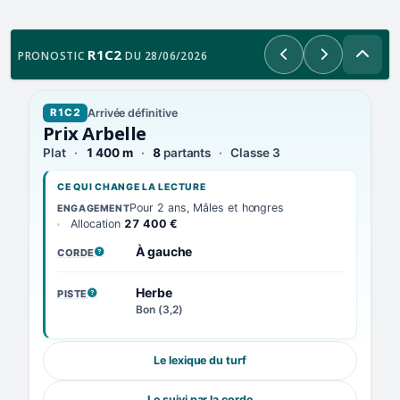
R1C2
PRONOSTIC
DU 28/06/2026
Précédent
Suivant
Arrivée définitive
R1C2
Prix Arbelle
Plat
1 400 m
8
partants
Classe 3
CE QUI CHANGE LA LECTURE
Pour 2 ans, Mâles et hongres
ENGAGEMENT
Allocation
27 400 €
À gauche
CORDE
, VOIR LA DÉFINITION
Herbe
PISTE
, VOIR LA DÉFINITION
Bon (3,2)
Le lexique du turf
Le suivi par la corde