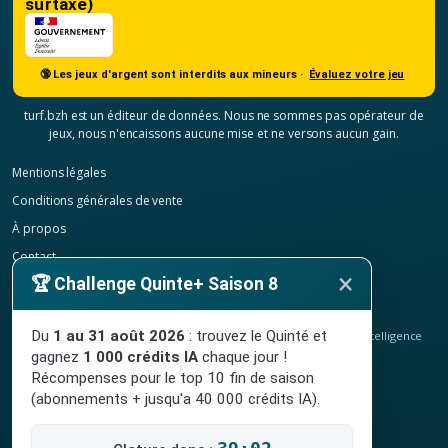
surtaxé)
🔞 Les jeux d'argent sont interdits aux mineurs ·
Évaluez votre jeu
turf.bzh est un éditeur de données. Nous ne sommes pas opérateur de
jeux, nous n'encaissons aucune mise et ne versons aucun gain.
Mentions légales
Conditions générales de vente
À propos
Contact
×
🏆 Challenge Quinte+ Saison 8
Confidentialité
Résilier mon abonnement
Du
1 au 31 août 2026
: trouvez le Quinté et
© 2020-2026
TURF.bzh
, analyses hippiques, classement ELO et intelligence
artificielle.
gagnez
1 000 crédits IA
chaque jour !
Site indépendant, sans lien avec le PMU. Jeu interdit aux mineurs.
Récompenses pour le top 10 fin de saison
(abonnements + jusqu'a 40 000 crédits IA).