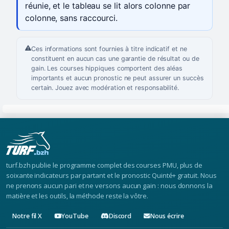
réunie, et le tableau se lit alors colonne par
colonne, sans raccourci.
Ces informations sont fournies à titre indicatif et ne
constituent en aucun cas une garantie de résultat ou de
gain. Les courses hippiques comportent des aléas
importants et aucun pronostic ne peut assurer un succès
certain. Jouez avec modération et responsabilité.
turf.bzh publie le programme complet des courses PMU, plus de
soixante indicateurs par partant et le pronostic Quinté+ gratuit. Nous
ne prenons aucun pari et ne versons aucun gain : nous donnons la
matière et les outils, la méthode reste la vôtre.
Notre fil X
YouTube
Discord
Nous écrire