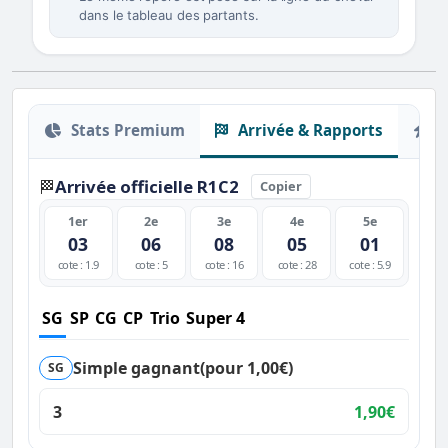
dans le tableau des partants.
Stats Premium
Arrivée & Rapports
O
Arrivée officielle R1C2
🏁
Copier
1er
2e
3e
4e
5e
03
06
08
05
01
cote : 1.9
cote : 5
cote : 16
cote : 28
cote : 5.9
SG
SP
CG
CP
Trio
Super 4
Simple gagnant
(pour 1,00€)
SG
3
1,90€