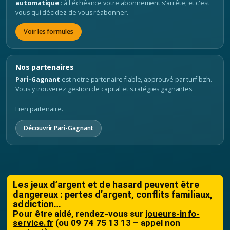
automatique
: à l'échéance votre abonnement s'arrête, et c'est
vous qui décidez de vous réabonner.
Voir les formules
Nos partenaires
Pari-Gagnant
est notre partenaire fiable, approuvé par turf.bzh.
Vous y trouverez gestion de capital et stratégies gagnantes.
Lien partenaire.
Découvrir Pari-Gagnant
Les jeux d’argent et de hasard peuvent être
dangereux : pertes d’argent, conflits familiaux,
addiction…
Pour être aidé, rendez-vous sur
joueurs-info-
service.fr
(ou 09 74 75 13 13 – appel non