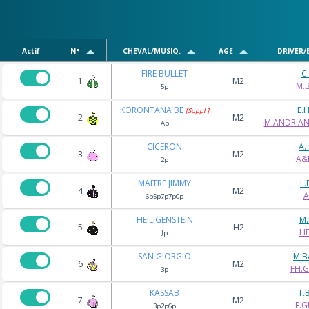
Actif
N°
CHEVAL/MUSIQ.
AGE
DRIVER/
FIRE BULLET
C
1
M2
M.B
5p
KORONTANA BE
E.
[Suppl.]
2
M2
M.ANDRIAN
Ap
CICERON
A.
3
M2
A&L
2p
MAITRE JIMMY
L.
4
M2
A
6p5p7p7p0p
HEILIGENSTEIN
M.
5
H2
HF
Jp
SAN GIORGIO
M.
6
M2
FH.G
3p
KASSAB
T.
7
M2
F.G
3p2p6p