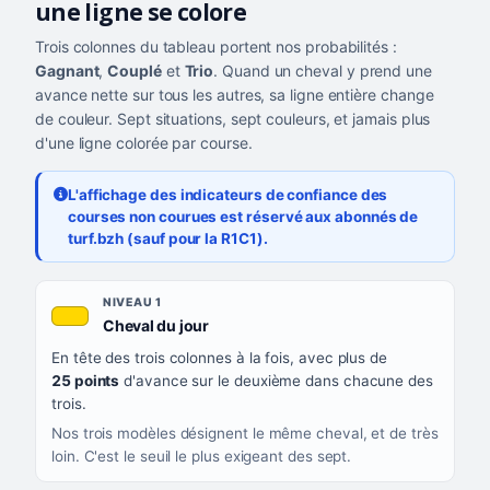
une ligne se colore
Trois colonnes du tableau portent nos probabilités :
Gagnant
,
Couplé
et
Trio
. Quand un cheval y prend une
avance nette sur tous les autres, sa ligne entière change
de couleur. Sept situations, sept couleurs, et jamais plus
d'une ligne colorée par course.
L'affichage des indicateurs de confiance des
courses non courues est réservé aux abonnés de
turf.bzh (sauf pour la R1C1).
Les sept niveaux de confiance, du plus exigeant au moins exigea
NIVEAU
NIVEAU 1
, couleur jaune or
Cheval du jour
QUAND LA LIGNE PREND CETTE COULEUR
En tête des trois colonnes à la fois, avec plus de
CE QUE CELA VOUS DIT
25 points
d'avance sur le deuxième dans chacune des
trois.
Nos trois modèles désignent le même cheval, et de très
loin. C'est le seuil le plus exigeant des sept.