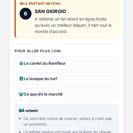
LE PARTANT RETENU
Numéro 6 :
SAN GIORGIO
6
A refermé un tel retard en ligne droite
qu'avec un meilleur départ, il met tout le
monde d'accord.
POUR ALLER PLUS LOIN
Le carnet du Renifleur
Le lexique du turf
Ce que dit le marché
À retenir
Ce sont des notes de course, prises à l'oeil, pas
un pronostic.
Le même repère est posé sur la ligne du cheval