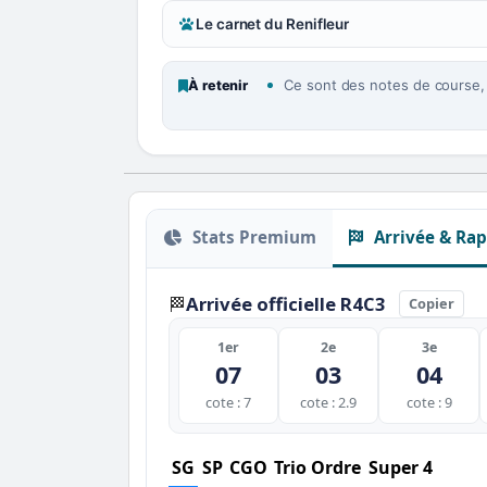
Le carnet du Renifleur
Ce sont des notes de course, p
À retenir
Stats Premium
Arrivée & Rap
Arrivée officielle R4C3
🏁
Copier
1er
2e
3e
07
03
04
cote : 7
cote : 2.9
cote : 9
SG
SP
CGO
Trio Ordre
Super 4