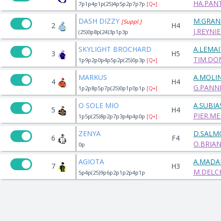
HA.PANT
7p1p4p1p(25)4p5p2p7p7p
[Q+]
DASH DIZZY
M.GRAN
[Suppl.]
2
H4
J.REYNIE
(25)0p8p(24)3p1p3p
SKYLIGHT BROCHARD
A.LEMAI
3
H5
TIM.DO
1p9p2p0p4p5p2p(25)0p3p
[Q+]
MARKUS
A.MOLI
4
H4
G.PANN
1p2p8p5p7p(25)0p1p0p1p
[Q+]
O SOLE MIO
A.SUBIA
5
H4
PIER.M
1p5p(25)8p2p7p3p4p4p0p
[Q+]
ZENYA
D.SALM
6
F4
O.BRIA
0p
AGIOTA
A.MADA
7
H3
M.DELC
5p4p(25)9p6p2p1p2p4p1p