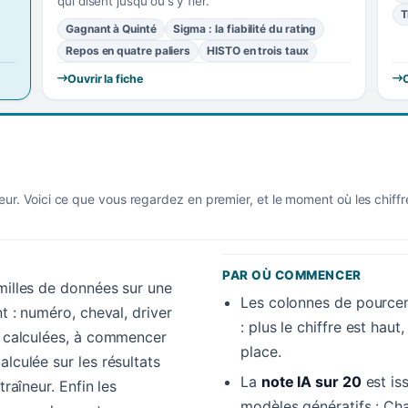
qui disent jusqu'où s'y fier.
T
Gagnant à Quinté
Sigma : la fiabilité du rating
Repos en quatre paliers
HISTO en trois taux
Ouvrir la fiche
O
eur. Voici ce que vous regardez en premier, et le moment où les chiff
PAR OÙ COMMENCER
amilles de données sur une
Les colonnes de pourcen
nt : numéro, cheval, driver
: plus le chiffre est hau
es calculées, à commencer
place.
alculée sur les résultats
La
note IA sur 20
est is
traîneur. Enfin les
modèles génératifs : Cha