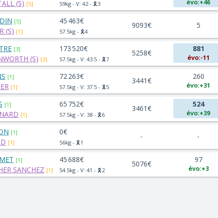
évo:+46
ALL (S)
[5]
59kg - V: 42 - 🎗️3
DIN
45 463€
[5]
9093€
5
R (S)
[1]
57.5kg - 🎗️4
TRE
173 520€
881
[3]
5258€
évo:-11
NWORTH (S)
[2]
57.5kg - V: 43.5 - 🎗️7
NS
72 263€
260
[1]
3441€
évo:+31
IER
[1]
57.5kg - V: 37.5 - 🎗️5
S
65 752€
524
[1]
3461€
évo:+39
ENARD
[1]
57.5kg - V: 38 - 🎗️6
ON
0€
[1]
-
-
ND
[1]
56kg - 🎗️1
MET
45 688€
97
[1]
5076€
évo:+3
HER SANCHEZ
[1]
54.5kg - V: 41 - 🎗️2