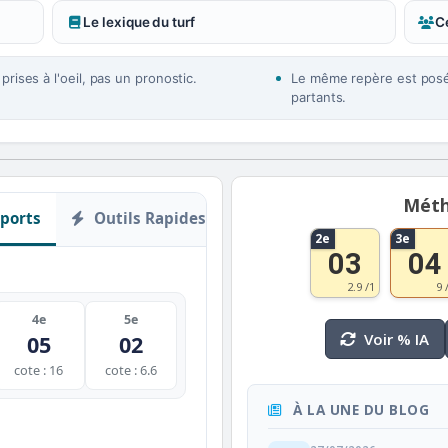
Le lexique du turf
Ce
rises à l'oeil, pas un pronostic.
Le même repère est posé 
partants.
Méth
ports
Outils Rapides
2e
3e
03
04
2.9 /1
9 
4e
5e
Voir % IA
05
02
cote : 16
cote : 6.6
À LA UNE DU BLOG