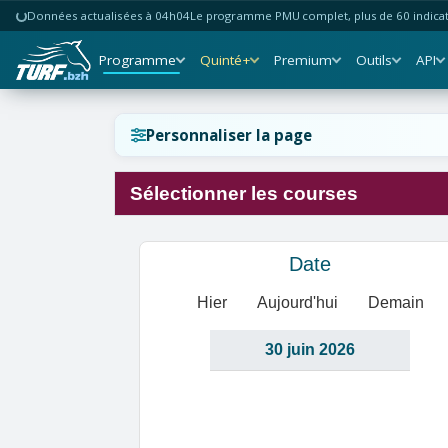
Données actualisées à 04h04
Le programme PMU complet, plus de 60 indicate
Programme
Quinté+
Premium
Outils
API
Réinitialiser l'affichage ?
Personnaliser la page
Sélectionner les courses
Annuler
Réinitialiser
Date
Hier
Aujourd'hui
Demain