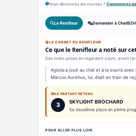
Vous découvrez les courses ?
Commencez par
Le Renifleur
Demander à ChatBZH
LE CARNET DU RENIFLEUR
Ce que le Renifleur a noté sur c
Des notes prises en regardant courir, avant l'a
Agiota a joué au chat et à la souris ave
Marcus Aurelius, lui, était en train de r
LE PARTANT RETENU
Numéro 3 :
SKYLIGHT BROCHARD
3
Sa deuxième place en pleine progr
POUR ALLER PLUS LOIN