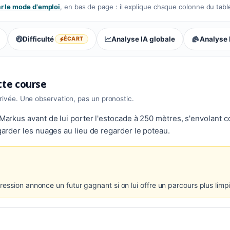
 le mode d'emploi
, en bas de page : il explique chaque colonne du tabl
Difficulté
Analyse IA globale
Analyse I
ÉCART
, écart : lectures divergentes
ette course
rrivée. Une observation, pas un pronostic.
c Markus avant de lui porter l'estocade à 250 mètres, s'envolant
egarder les nuages au lieu de regarder le poteau.
ession annonce un futur gagnant si on lui offre un parcours plus limp