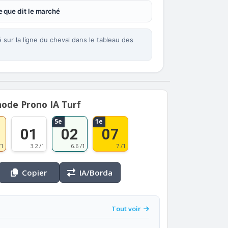
 que dit le marché
sur la ligne du cheval dans le tableau des
ode Prono IA Turf
5e
1e
01
02
07
/1
3.2 /1
6.6 /1
7 /1
Copier
IA/Borda
Tout voir