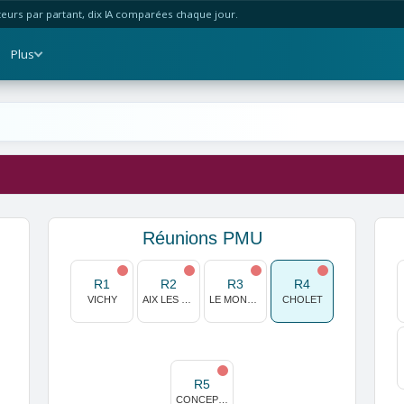
urs par partant, dix IA comparées chaque jour.
Plus
Réunions PMU
R1
R2
R3
R4
VICHY
AIX LES BAINS
LE MONT SAINT MICHEL
CHOLET
R5
CONCEPCION