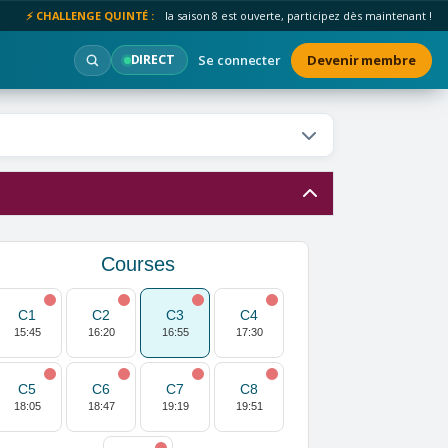
⚡ CHALLENGE QUINTÉ :
la saison 8 est ouverte, participez dès maintenant !
Se connecter
Devenir membre
DIRECT
Courses
C1
C2
C3
C4
15:45
16:20
16:55
17:30
C5
C6
C7
C8
18:05
18:47
19:19
19:51