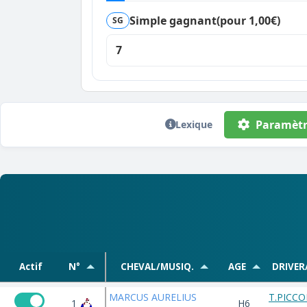
Simple gagnant
(pour 1,00€)
SG
7
Paramètr
Lexique
Actif
N°
CHEVAL/MUSIQ.
AGE
DRIVER
MARCUS AURELIUS
T.PICC
1
H6