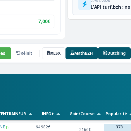
27/07/2026
L'API turf.bzh : n
7,00€
es
Réinit
XLSX
MathBZH
Dutching
/ENTRAINEUR
INFO+
Gain/Course
Popularité
ONE
64 982€
373
[5]
2166€