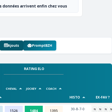
os données arrivent enfin chez vous
Ajouts
PromptBZH
RATING ELO
CHEVAL
JOCKEY
COACH
HISTO
EX-FAV ?
30-8-7-0
N
N
N
1526
1484
1395