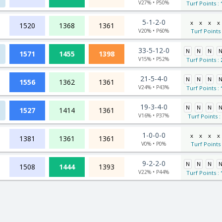
V27% • P50%
Turf Points :
5-1-2-0
x
x
x
x
1520
1368
1361
V20% • P60%
Turf Points
33-5-12-0
N
N
N
1571
1455
1398
V15% • P52%
Turf Points :
21-5-4-0
N
N
N
1556
1362
1361
V24% • P43%
Turf Points :
19-3-4-0
N
N
N
1527
1414
1361
V16% • P37%
Turf Points :
1-0-0-0
x
x
x
x
1381
1361
1361
V0% • P0%
Turf Points
9-2-2-0
N
N
N
1508
1444
1393
V22% • P44%
Turf Points :