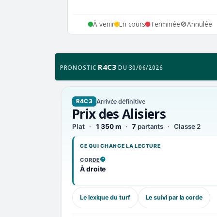
À venir
En cours
Terminée
🚫
Annulée
R4C3
PRONOSTIC
DU 30/06/2026
Arrivée définitive
R4C3
Prix des Alisiers
Plat
1 350 m
7
partants
Classe 2
CE QUI CHANGE LA LECTURE
CORDE
, VOIR LA DÉFINITION
À droite
Le lexique du turf
Le suivi par la corde