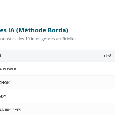
es IA (Méthode Borda)
ostics des 10 intelligences artificielles.
l
Cité
A POWER
CHOK
ADY
A IRIS'EYES