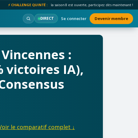
⚡ CHALLENGE QUINTÉ :
la saison 8 est ouverte, participez dès maintenant !
Se connecter
Devenir membre
DIRECT
 Vincennes :
victoires IA),
 Consensus
Voir le comparatif complet ↓