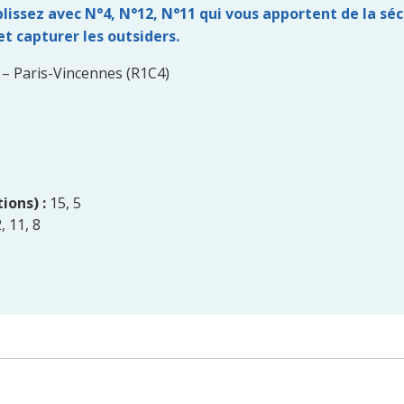
issez avec N°4, N°12, N°11 qui vous apportent de la séc
t capturer les outsiders.
 – Paris-Vincennes (R1C4)
ions) :
15, 5
, 11, 8