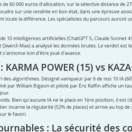
de 60 000 euros d'allocation, sur la sélective distance de 2
coudre sur une cendrée en bon état, dans une épreuve assez
ont toute la différence. Les spécialistes du parcours auront 
de 10 intelligences artificielles (ChatGPT 5, Claude Sonnet 4.
et Qwen3-Max) a analysé les données brutes. Le verdict est le
 s'annonce loin d'être joué d'avance.
s : KARMA POWER (15) vs KAZ
ri des algorithmes. Désigné vainqueur par 6 de nos 10 IA (60
né par William Bigeon et piloté par Éric Raffin affiche un tau
jour.
oids. Bien qu'aucune IA ne le place en 1ère position, il est 
ier incarne la régularité (52% de places) et arrive au top de
ur le favori.
ournables : La sécurité des 