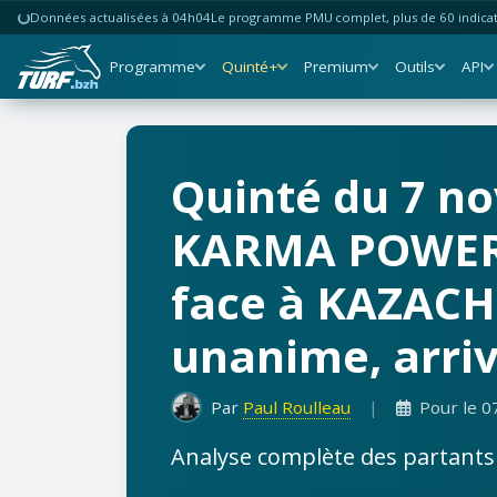
Données actualisées à 04h04
Le programme PMU complet, plus de 60 indicate
Programme
Quinté+
Premium
Outils
API
Quinté du 7 no
KARMA POWER (1
face à KAZACH
unanime, arriv
Par
Paul Roulleau
|
Pour le 0
Analyse complète des partants b