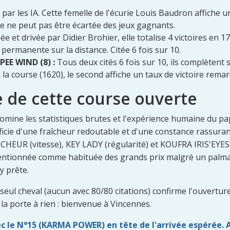
 par les IA. Cette femelle de l'écurie Louis Baudron affiche u
e ne peut pas être écartée des jeux gagnants.
ée et drivée par Didier Brohier, elle totalise 4 victoires en 
permanente sur la distance. Citée 6 fois sur 10.
PEE WIND (8) :
Tous deux cités 6 fois sur 10, ils complètent 
la course (1620), le second affiche un taux de victoire rema
 de cette course ouverte
mine les statistiques brutes et l'expérience humaine du pap
icie d'une fraîcheur redoutable et d'une constance rassurant
HEUR (vitesse), KEY LADY (régularité) et KOUFRA IRIS'EYES 
entionnée comme habituée des grands prix malgré un palmar
y prête.
eul cheval (aucun avec 80/80 citations) confirme l'ouverture 
la porte à rien : bienvenue à Vincennes.
c le N°15 (KARMA POWER) en tête de l'arrivée espérée. As