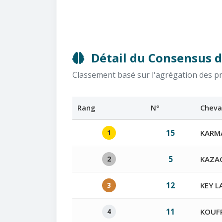
Détail du Consensus d
Classement basé sur l'agrégation des pron
Rang
N°
Cheva
1
15
KARM
2
5
KAZA
3
12
KEY L
4
11
KOUFR