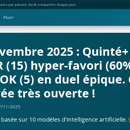
urs par partant, dix IA comparées chaque jour.
Plus
vembre 2025 : Quinté+
5) hyper-favori (60% 
OK (5) en duel épique.
ée très ouverte !
7/11/2025
asée sur 10 modèles d'intelligence artificielle.