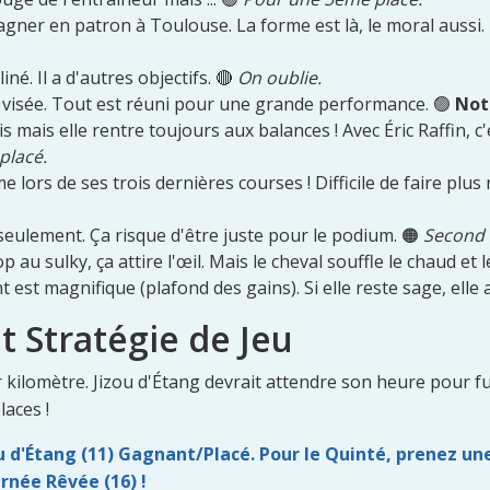
gagner en patron à Toulouse. La forme est là, le moral aussi.
iné. Il a d'autres objectifs. 🔴
On oublie.
e visée. Tout est réuni pour une grande performance. 🟢
Not
 mais elle rentre toujours aux balances ! Avec Éric Raffin, c'
placé.
e lors de ses trois dernières courses ! Difficile de faire plus
seulement. Ça risque d'être juste pour le podium. 🟠
Second 
 au sulky, ça attire l'œil. Mais le cheval souffle le chaud et l
st magnifique (plafond des gains). Si elle reste sage, elle a
t Stratégie de Jeu
 kilomètre. Jizou d'Étang devrait attendre son heure pour fusi
laces !
ou d'Étang (11) Gagnant/Placé. Pour le Quinté, prenez une
urnée Rêvée (16) !