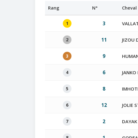
Rang
N°
Cheval
1
3
VALLA
2
11
JIZOU 
3
9
HUMANI
4
6
JANKO
5
8
IMHOT
6
12
JOLIE 
7
2
DAYAK 
8
1
GODFA