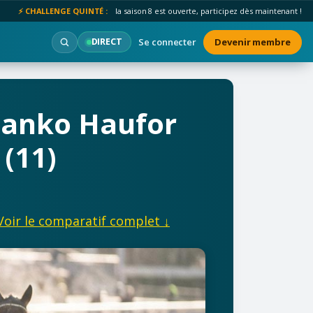
⚡ CHALLENGE QUINTÉ :
la saison 8 est ouverte, participez dès maintenant !
Se connecter
Devenir membre
DIRECT
 Janko Haufor
 (11)
Voir le comparatif complet ↓