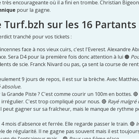
e très encourageante où il a fini en trombe. Christian Bigeon
hnique
pour la gagne.
e Turf.bzh sur les 16 Partants
erdict tranché pour vos tickets :
cennes face à nos vieux cuirs, c'est l'Everest. Alexandre Abri
e. Sera D4 pour la première fois donc attention à lui 🟠
Pou
nts de scie. Franck Nivard ou pas, ça sent la course de rent
Seulement 9 jours de repos, il est sur la brèche. Avec Matthieu
é absolue.
r la Grande Piste ? C'est comme courir un 100m en bottes. 
, irrégulier. C'est trop compliqué pour nous. 🔴
Rayé malgré u
Il peut gagner sur sa fraîcheur, mais le manque de rythme peut 
4 mois d'absence et ferrée. Elle regarde passer le train. 🔴
I
 de régularité. Il ne gagne pas souvent mais il est toujours
uge de l'entraineur mais ... 🟢
Pour une 5ème place.