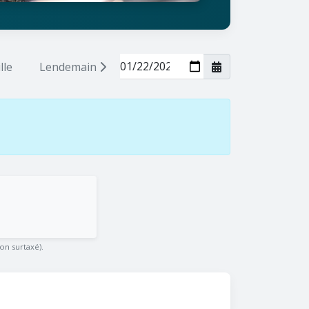
lle
Lendemain
on surtaxé).