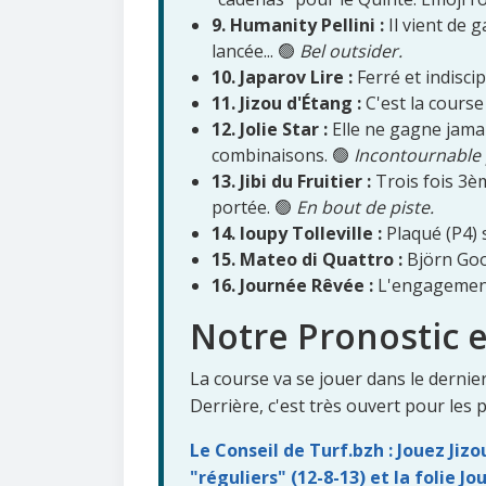
9. Humanity Pellini :
Il vient de 
lancée... 🟢
Bel outsider.
10. Japarov Lire :
Ferré et indiscipl
11. Jizou d'Étang :
C'est la cours
12. Jolie Star :
Elle ne gagne jamais
combinaisons. 🟢
Incontournable 
13. Jibi du Fruitier :
Trois fois 3èm
portée. 🟢
En bout de piste.
14. Ioupy Tolleville :
Plaqué (P4) 
15. Mateo di Quattro :
Björn Goop
16. Journée Rêvée :
L'engagement e
Notre Pronostic e
La course va se jouer dans le dernier
Derrière, c'est très ouvert pour les p
Le Conseil de Turf.bzh : Jouez Jiz
"réguliers" (12-8-13) et la folie Jo