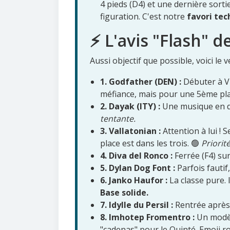
4 pieds (D4) et une dernière sorti
figuration. C'est notre
favori tec
⚡ L'avis "Flash" d
Aussi objectif que possible, voici le v
1. Godfather (DEN) :
Débuter à Vin
méfiance, mais pour une 5ème plac
2. Dayak (ITY) :
Une musique en de
tentante.
3. Vallatonian :
Attention à lui ! 
place est dans les trois. 🟢
Priorit
4. Diva del Ronco :
Ferrée (F4) su
5. Dylan Dog Font :
Parfois fautif
6. Janko Haufor :
La classe pure. 
Base solide.
7. Idylle du Persil :
Rentrée après 
8. Imhotep Fromentro :
Un modèle
"cadenas" pour le Quinté. Emoji ro