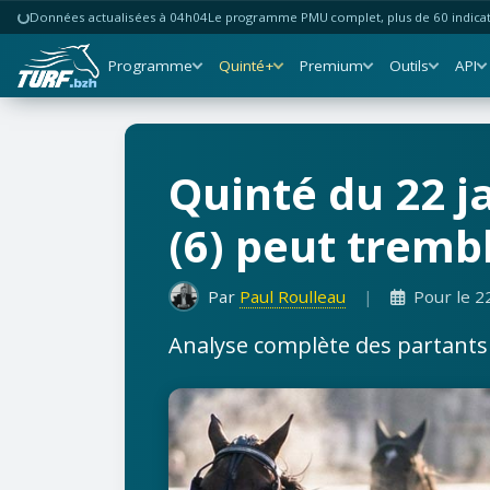
Données actualisées à 04h04
Le programme PMU complet, plus de 60 indicate
Programme
Quinté+
Premium
Outils
API
Quinté du 22 j
(6) peut trembl
Par
Paul Roulleau
|
Pour le 2
Analyse complète des partants b