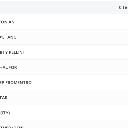
Cité
TONIAN
D'ETANG
TY PELLINI
 HAUFOR
EP FROMENTRO
STAR
(ITY)
THER (DEN)