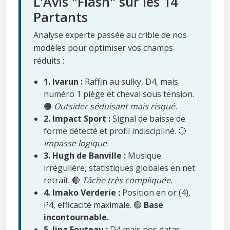
L'Avis "Flash" sur les 14
Partants
Analyse experte passée au crible de nos
modèles pour optimiser vos champs
réduits :
1. Ivarun :
Raffin au sulky, D4, mais
numéro 1 piège et cheval sous tension.
🟠
Outsider séduisant mais risqué.
2. Impact Sport :
Signal de baisse de
forme détecté et profil indiscipliné. 🔴
Impasse logique.
3. Hugh de Banville :
Musique
irrégulière, statistiques globales en net
retrait. 🔴
Tâche très compliquée.
4. Imako Verderie :
Position en or (4),
P4, efficacité maximale. 🟢
Base
incontournable.
5. Jina Fouteau :
D4 mais nos datas