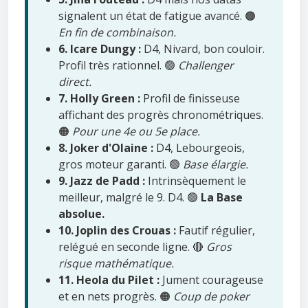
signalent un état de fatigue avancé. 🟠
En fin de combinaison.
6. Icare Dungy :
D4, Nivard, bon couloir.
Profil très rationnel. 🟢
Challenger
direct.
7. Holly Green :
Profil de finisseuse
affichant des progrès chronométriques.
🟠
Pour une 4e ou 5e place.
8. Joker d'Olaine :
D4, Lebourgeois,
gros moteur garanti. 🟢
Base élargie.
9. Jazz de Padd :
Intrinsèquement le
meilleur, malgré le 9. D4. 🟢
La Base
absolue.
10. Joplin des Crouas :
Fautif régulier,
relégué en seconde ligne. 🔴
Gros
risque mathématique.
11. Heola du Pilet :
Jument courageuse
et en nets progrès. 🟠
Coup de poker