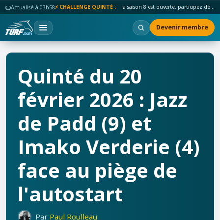
Actualisé à 03h58
⚡ CHALLENGE QUINTÉ :
la saison 8 est ouverte, participez dès maintenant !
Devenir membre
Quinté du 20
février 2026 : Jazz
de Padd (9) et
Imako Verderie (4)
face au piège de
l'autostart
Par
Paul Roulleau