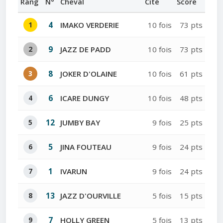
Rang
N°
Cheval
Cité
Score
1
4
IMAKO VERDERIE
10 fois
73 pts
2
9
JAZZ DE PADD
10 fois
73 pts
3
8
JOKER D'OLAINE
10 fois
61 pts
4
6
ICARE DUNGY
10 fois
48 pts
5
12
JUMBY BAY
9 fois
25 pts
6
5
JINA FOUTEAU
9 fois
24 pts
7
1
IVARUN
9 fois
24 pts
8
13
JAZZ D'OURVILLE
5 fois
15 pts
9
7
HOLLY GREEN
5 fois
13 pts