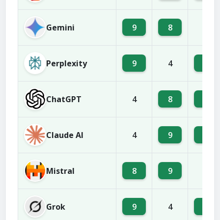
Gemini
9
8
4
Perplexity
9
8
4
ChatGPT
8
9
4
Claude AI
9
8
4
Mistral
8
9
4
Grok
9
6
4