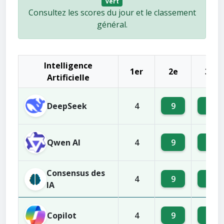
vert
Consultez les scores du jour et le classement
général.
Intelligence
1er
2e
3e
Artificielle
DeepSeek
9
8
4
Qwen AI
9
6
4
Consensus des
9
8
4
IA
Copilot
9
8
4