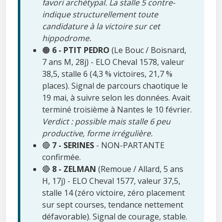
favori archétypal. La stalle 5 contre-
indique structurellement toute
candidature à la victoire sur cet
hippodrome.
🟠
6 - PTIT PEDRO
(Le Bouc / Boisnard,
7 ans M, 28j) - ELO Cheval 1578, valeur
38,5, stalle 6 (4,3 % victoires, 21,7 %
places). Signal de parcours chaotique le
19 mai, à suivre selon les données. Avait
terminé troisième à Nantes le 10 février.
Verdict : possible mais stalle 6 peu
productive, forme irrégulière.
🔴
7 - SERINES
- NON-PARTANTE
confirmée.
🔴
8 - ZELMAN
(Remoue / Allard, 5 ans
H, 17j) - ELO Cheval 1577, valeur 37,5,
stalle 14 (zéro victoire, zéro placement
sur sept courses, tendance nettement
défavorable). Signal de courage, stable.