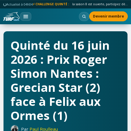
Actualisé à 04h04
⚡ CHALLENGE QUINTÉ :
la saison 8 est ouverte, participez dès maintenant !
Devenir membre
Quinté du 16 juin
2026 : Prix Roger
Simon Nantes :
Grecian Star (2)
face à Felix aux
Ormes (1)
Par
Paul Roulleau