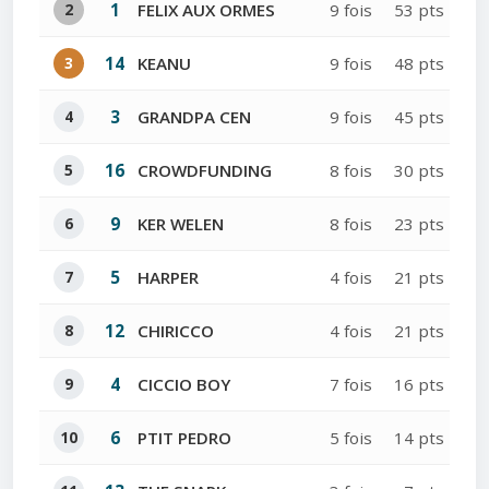
2
1
FELIX AUX ORMES
9 fois
53 pts
3
14
KEANU
9 fois
48 pts
4
3
GRANDPA CEN
9 fois
45 pts
5
16
CROWDFUNDING
8 fois
30 pts
6
9
KER WELEN
8 fois
23 pts
7
5
HARPER
4 fois
21 pts
8
12
CHIRICCO
4 fois
21 pts
9
4
CICCIO BOY
7 fois
16 pts
10
6
PTIT PEDRO
5 fois
14 pts