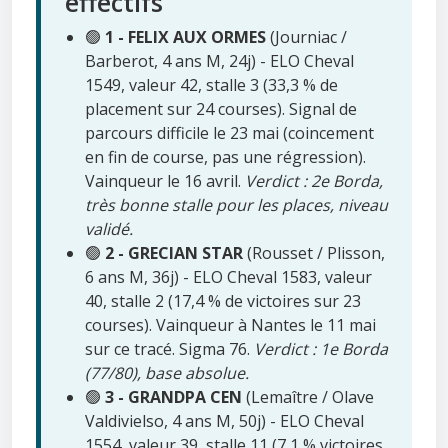
effectifs
🟢
1 - FELIX AUX ORMES
(Journiac /
Barberot, 4 ans M, 24j) - ELO Cheval
1549, valeur 42, stalle 3 (33,3 % de
placement sur 24 courses). Signal de
parcours difficile le 23 mai (coincement
en fin de course, pas une régression).
Vainqueur le 16 avril.
Verdict : 2e Borda,
très bonne stalle pour les places, niveau
validé.
🟢
2 - GRECIAN STAR
(Rousset / Plisson,
6 ans M, 36j) - ELO Cheval 1583, valeur
40, stalle 2 (17,4 % de victoires sur 23
courses). Vainqueur à Nantes le 11 mai
sur ce tracé. Sigma 76.
Verdict : 1e Borda
(77/80), base absolue.
🟢
3 - GRANDPA CEN
(Lemaître / Olave
Valdivielso, 4 ans M, 50j) - ELO Cheval
1554, valeur 39, stalle 11 (7,1 % victoires,