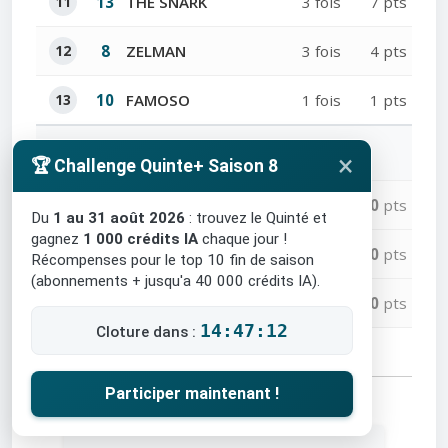
11
13
THE SNARK
3 fois
7 pts
12
8
ZELMAN
3 fois
4 pts
13
10
FAMOSO
1 fois
1 pts
Chevaux non cités (0 Point)
×
🏆 Challenge Quinte+ Saison 8
—
7
SERINES
0
fois
0
pts
Du
1 au 31 août 2026
: trouvez le Quinté et
gagnez
1 000 crédits IA
chaque jour !
—
11
ZANGAR
0
fois
0
pts
Récompenses pour le top 10 fin de saison
(abonnements + jusqu'a 40 000 crédits IA).
—
15
ALCOTAN
0
fois
0
pts
14:47:11
Cloture dans :
Participer maintenant !