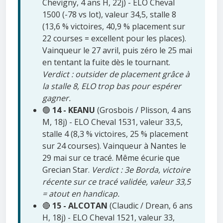
Chevigny, 4 ans H, 22j) - ELO Cheval
1500 (-78 vs lot), valeur 34,5, stalle 8
(13,6 % victoires, 40,9 % placement sur
22 courses = excellent pour les places).
Vainqueur le 27 avril, puis zéro le 25 mai
en tentant la fuite dès le tournant.
Verdict : outsider de placement grâce à
la stalle 8, ELO trop bas pour espérer
gagner.
🟢
14 - KEANU
(Grosbois / Plisson, 4 ans
M, 18j) - ELO Cheval 1531, valeur 33,5,
stalle 4 (8,3 % victoires, 25 % placement
sur 24 courses). Vainqueur à Nantes le
29 mai sur ce tracé. Même écurie que
Grecian Star.
Verdict : 3e Borda, victoire
récente sur ce tracé validée, valeur 33,5
= atout en handicap.
🔴
15 - ALCOTAN
(Claudic / Drean, 6 ans
H, 18j) - ELO Cheval 1521, valeur 33,