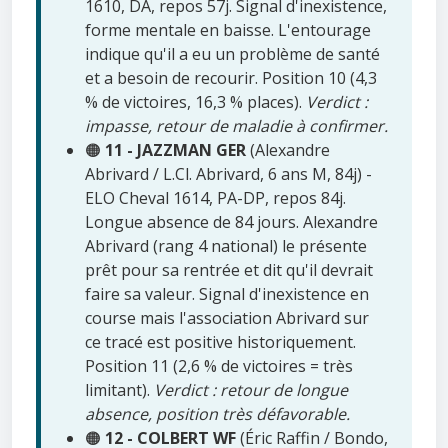
1610, DA, repos 57j. Signal d'inexistence,
forme mentale en baisse. L'entourage
indique qu'il a eu un problème de santé
et a besoin de recourir. Position 10 (4,3
% de victoires, 16,3 % places).
Verdict :
impasse, retour de maladie à confirmer.
🟠
11 - JAZZMAN GER
(Alexandre
Abrivard / L.Cl. Abrivard, 6 ans M, 84j) -
ELO Cheval 1614, PA-DP, repos 84j.
Longue absence de 84 jours. Alexandre
Abrivard (rang 4 national) le présente
prêt pour sa rentrée et dit qu'il devrait
faire sa valeur. Signal d'inexistence en
course mais l'association Abrivard sur
ce tracé est positive historiquement.
Position 11 (2,6 % de victoires = très
limitant).
Verdict : retour de longue
absence, position très défavorable.
🟠
12 - COLBERT WF
(Éric Raffin / Bondo,