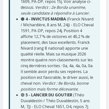
1609, PA-DP, repos 15j. Voir analyse ci-
dessus.
Verdict : 2e Borda unanime,
seule candidate à répondre à Lancier.
🟠
4 - INVICTUS MADIBA
(Franck Nivard
/ Michardière, 8 ans M, 24j) - ELO Cheval
1591, PA-DP, repos 24j. Position 4
affiche 12,7 % de victoires et 40,2 % de
placement, des taux excellents. Franck
Nivard (rang 8 national) apporte une
qualité réelle. Mais sa musique 2026
montre quatre non-classements sur les
cinq dernières sorties : 0a, 4a, 4a, 0a, 0a.
Il semble avoir perdu ses repères. La
position est favorable, le driver aussi, le
cheval non.
Verdict : 8e Borda, bonne
position mais forme décevante.
🟢
5 - LANCIER DU GOUTIER
(Théo
Duvaldestin / Théo Duvaldestin, 5 ans
M, 7j) - ELO Cheval 1651, D4, repos 7j.