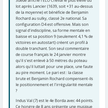
Suède affiche l'ELO Cheval le plus élevé du
lot après Lancier (1639, soit +31 au-dessus
de la moyenne) et bénéficie de Benjamin
Rochard au sulky, classé 2e national. Sa
configuration D4 est offensive. Mais son
signal d'indiscipline, sa forme mentale en
baisse et sa position 9 (seulement 4,1 % de
victoires en autostart) créent un profil à
double tranchant. Son seul commentaire
de course français le 24 janvier montre
qu'il s'est enlevé à 50 mètres du poteau
alors qu'il luttait pour une place, une faute
au pire moment. Le pari est : la classe
brute et Benjamin Rochard compensent-ils
le positionnement et l'irrégularité mentale
?
Indus Val (7) est le 4e Borda avec 44 points.
Ce hongre de 8 ans présente une musique