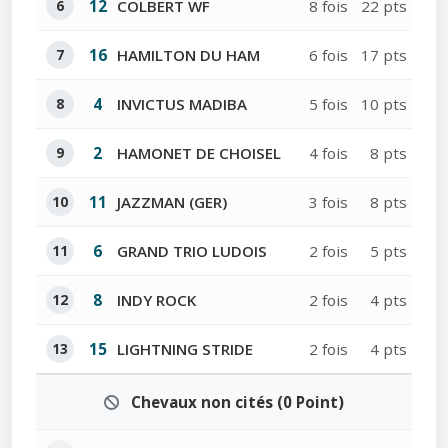
6
12
COLBERT WF
8 fois
22 pts
7
16
HAMILTON DU HAM
6 fois
17 pts
8
4
INVICTUS MADIBA
5 fois
10 pts
9
2
HAMONET DE CHOISEL
4 fois
8 pts
10
11
JAZZMAN (GER)
3 fois
8 pts
11
6
GRAND TRIO LUDOIS
2 fois
5 pts
12
8
INDY ROCK
2 fois
4 pts
13
15
LIGHTNING STRIDE
2 fois
4 pts
Chevaux non cités (0 Point)