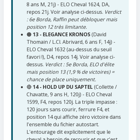
8 ans M, 21j) - ELO Cheval 1624, DA,
repos 21j. Voir analyse ci-dessus.
Verdict
: 6e Borda, Raffin peut débloquer mais
position 12 très limitante.
🟠
13 - ELEGANCE KRONOS
(David
Thomain / L.Cl. Abrivard, 6 ans F, 14j) -
ELO Cheval 1632 (au-dessus du seuil
favori !), D4, repos 14j. Voir analyse ci-
dessus.
Verdict : 5e Borda, ELO d'élite
mais position 13 (1,9 % de victoires) =
chance de place uniquement.
🔴
14 - HOLD UP DU SAPTEL
(Collette /
Chavatte, 9 ans H, 120j) - ELO Cheval
1599, F4, repos 120j. La triple impasse :
120 jours sans courir, ferrure F4, et
position 14 qui affiche zéro victoire dans
l'ensemble du fichier autostart.
L'entourage dit explicitement que le
cheval a besoin de recourir et que c'est