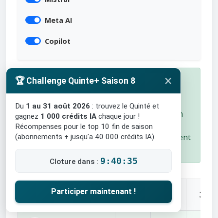
Meta AI
Copilot
×
✅ Course Terminée !
🏆 Challenge Quinte+ Saison 8
Arrivée : 7 - 3 - 4 - 5 - 1
Du
1 au 31 août 2026
: trouvez le Quinté et
Les chevaux à l'arrivée sont surlignés en
gagnez
1 000 crédits IA
chaque jour !
vert
Récompenses pour le top 10 fin de saison
Consultez les scores du jour et le classement
(abonnements + jusqu'a 40 000 crédits IA).
général.
9:40:34
Cloture dans :
Intelligence
Participer maintenant !
1er
2e
3e
Artificielle