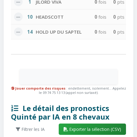
—
1
JILORD VIVA
0
fois
0
pts
—
10
HEADSCOTT
0
fois
0
pts
—
14
HOLD UP DU SAPTEL
0
fois
0
pts
🔞 Jouer comporte des risques
: endettement, isolement... Appelez
le 09 74 75 13 13 (appel non surtaxé).
Le détail des pronostics
Quinté par IA en 8 chevaux
Filtrer les IA
Exporter la sélection (CSV)