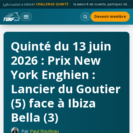
Actualisé à 04h04
⚡ CHALLENGE QUINTÉ :
la saison 8 est ouverte, participez dès maintenant !
Devenir membre
Quinté du 13 juin
2026 : Prix New
York Enghien :
Lancier du Goutier
(5) face à Ibiza
Bella (3)
Par
Paul Roulleau