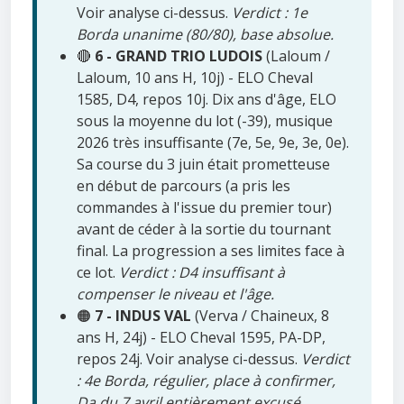
Voir analyse ci-dessus.
Verdict : 1e
Borda unanime (80/80), base absolue.
🔴
6 - GRAND TRIO LUDOIS
(Laloum /
Laloum, 10 ans H, 10j) - ELO Cheval
1585, D4, repos 10j. Dix ans d'âge, ELO
sous la moyenne du lot (-39), musique
2026 très insuffisante (7e, 5e, 9e, 3e, 0e).
Sa course du 3 juin était prometteuse
en début de parcours (a pris les
commandes à l'issue du premier tour)
avant de céder à la sortie du tournant
final. La progression a ses limites face à
ce lot.
Verdict : D4 insuffisant à
compenser le niveau et l'âge.
🟠
7 - INDUS VAL
(Verva / Chaineux, 8
ans H, 24j) - ELO Cheval 1595, PA-DP,
repos 24j. Voir analyse ci-dessus.
Verdict
: 4e Borda, régulier, place à confirmer,
Da du 7 avril entièrement excusé.