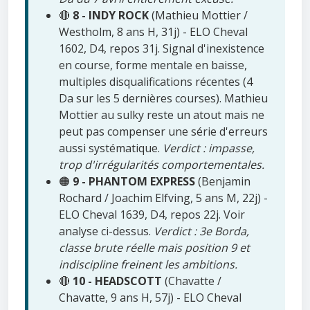
🔴
8 - INDY ROCK
(Mathieu Mottier /
Westholm, 8 ans H, 31j) - ELO Cheval
1602, D4, repos 31j. Signal d'inexistence
en course, forme mentale en baisse,
multiples disqualifications récentes (4
Da sur les 5 dernières courses). Mathieu
Mottier au sulky reste un atout mais ne
peut pas compenser une série d'erreurs
aussi systématique.
Verdict : impasse,
trop d'irrégularités comportementales.
🟠
9 - PHANTOM EXPRESS
(Benjamin
Rochard / Joachim Elfving, 5 ans M, 22j) -
ELO Cheval 1639, D4, repos 22j. Voir
analyse ci-dessus.
Verdict : 3e Borda,
classe brute réelle mais position 9 et
indiscipline freinent les ambitions.
🔴
10 - HEADSCOTT
(Chavatte /
Chavatte, 9 ans H, 57j) - ELO Cheval