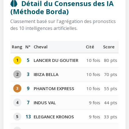
Détail du Consensus des IA
(Méthode Borda)
Classement basé sur l'agrégation des pronostics
des 10 intelligences artificielles.
Rang
N°
Cheval
Cité
Score
1
5
LANCIER DU GOUTIER
10 fois
80 pts
2
3
IBIZA BELLA
10 fois
70 pts
3
9
PHANTOM EXPRESS
10 fois
55 pts
4
7
INDUS VAL
9 fois
44 pts
5
13
ELEGANCE KRONOS
9 fois
33 pts