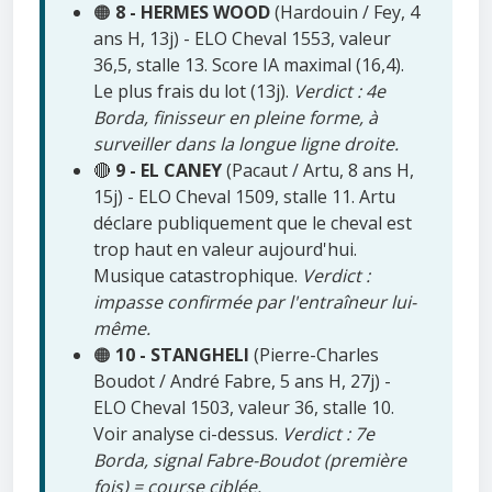
🟠
8 - HERMES WOOD
(Hardouin / Fey, 4
ans H, 13j) - ELO Cheval 1553, valeur
36,5, stalle 13. Score IA maximal (16,4).
Le plus frais du lot (13j).
Verdict : 4e
Borda, finisseur en pleine forme, à
surveiller dans la longue ligne droite.
🔴
9 - EL CANEY
(Pacaut / Artu, 8 ans H,
15j) - ELO Cheval 1509, stalle 11. Artu
déclare publiquement que le cheval est
trop haut en valeur aujourd'hui.
Musique catastrophique.
Verdict :
impasse confirmée par l'entraîneur lui-
même.
🟠
10 - STANGHELI
(Pierre-Charles
Boudot / André Fabre, 5 ans H, 27j) -
ELO Cheval 1503, valeur 36, stalle 10.
Voir analyse ci-dessus.
Verdict : 7e
Borda, signal Fabre-Boudot (première
fois) = course ciblée.