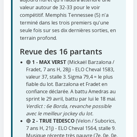
valeur autour de 32-33 pour le voir
compétitif. Memphis Tennessee (5) n'a
terminé dans les trois premiers qu'une
seule fois sur ses dix dernières sorties, en
terrain profond.
Revue des 16 partants
🟢
1 - MAX VERST
(Mickaël Barzalona /
Fradet, 7 ans H, 28j) - ELO Cheval 1583,
valeur 37, stalle 3. Sigma 79,4 = le plus
fiable du lot. Barzalona et Fradet en
confiance déclarée. A battu Amedras au
sprint le 29 avril, battu par lui le 18 mai.
Verdict : 6e Borda, revanche possible
avec le meilleur jockey du lot.
🔴
2 - TRUE TEDESCO
(Velon / Suborics,
7 ans H, 21j) - ELO Cheval 1564, stalle 9.
Musique récente très pauvre (7e, 0e, 0e,