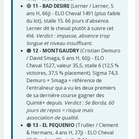
🔴
11 - BAD DESIRE
(Lerner / Lerner, 5
ans H, 66j) - ELO Cheval 1491 (plus faible
du lot), stalle 15. 66 jours d'absence.
Lerner dit le cheval plutôt à suivre cet
été.
Verdict : impasse, absence trop
longue et niveau insuffisant.
🟠
12 - MONTGAUDRY
(Cristian Demuro
/ David Smaga, 6 ans H, 60j) - ELO
Cheval 1527, valeur 35,5, stalle 6 (12,5 %
victoires, 37,5 % placement). Sigma 74,3.
Demuro + Smaga = référence de
l'entraîneur qui a vu les deux premiers
de sa dernière course gagner des
Quinté+ depuis.
Verdict : 5e Borda, 60
jours de repos = risque mais
association de qualité.
🟠
13 - EL PEQUENIO
(Trullier / Clement
& Hermans, 4 ans H, 27j) - ELO Cheval