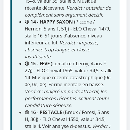
1546, valeur 35, stalle 8. Musique
récente décevante.
Verdict : outsider de
complément sans argument décisif.
🔴
14 - HAPPY SAXON
(Piccone /
Hernon, 5 ans F, 51j) - ELO Cheval 1479,
stalle 16. 51 jours d'absence, niveau
inférieur au lot.
Verdict : impasse,
absence trop longue et classe
insuffisante.
🔴
15 - FEVE
(Lemaître / Leroy, 4 ans F,
27j) - ELO Cheval 1565, valeur 34,5, stalle
14. Musique récente catastrophique (0e,
0e, 0e, 0e). Forme mentale en baisse.
Verdict : malgré un poids attractif, les
performances récentes excluent toute
candidature sérieuse.
🟢
16 - PESTACLE
(Breux / Foresi, 5 ans
H, 36j) - ELO Cheval 1550, valeur 34,5,
stalle 4. Voir analyse ci-dessus.
Verdict :