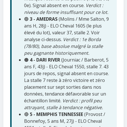
0e). Signal absent en course.
Verdict :
niveau de forme insuffisant pour ce lot.
🟢
3 - AMEDRAS
(Molins / Mme Salton, 9
ans H, 28j) - ELO Cheval 1605 (le plus
élevé du lot), valeur 37, stalle 2. Voir
analyse ci-dessus.
Verdict : 1e Borda
(78/80), base absolue malgré la stalle
peu gagnante historiquement.
🟠
4 - DARI RIVER
(Journiac / Barberot, 5
ans F, 43j) - ELO Cheval 1550, stalle 7. 43
jours de repos, signal absent en course.
La stalle 7 reste à zéro victoire et zéro
placement sur sept sorties dans nos
données, tendance défavorable sur un
échantillon limité.
Verdict : profil peu
attrayant, stalle à tendance négative.
🔴
5 - MEMPHIS TENNESSEE
(Provost /
Bonnefoy, 5 ans M, 27j) - ELO Cheval