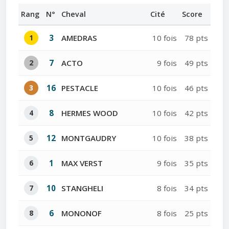
Rang
N°
Cheval
Cité
Score
1
3
AMEDRAS
10 fois
78 pts
2
7
ACTO
9 fois
49 pts
3
16
PESTACLE
10 fois
46 pts
4
8
HERMES WOOD
10 fois
42 pts
5
12
MONTGAUDRY
10 fois
38 pts
6
1
MAX VERST
9 fois
35 pts
7
10
STANGHELI
8 fois
34 pts
8
6
MONONOF
8 fois
25 pts