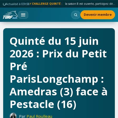
Actualisé à 03h58
⚡ CHALLENGE QUINTÉ :
la saison 8 est ouverte, participez dès maintenant !
Devenir membre
Quinté du 15 juin
2026 : Prix du Petit
Pré
ParisLongchamp :
Amedras (3) face à
Pestacle (16)
Par
Paul Roulleau