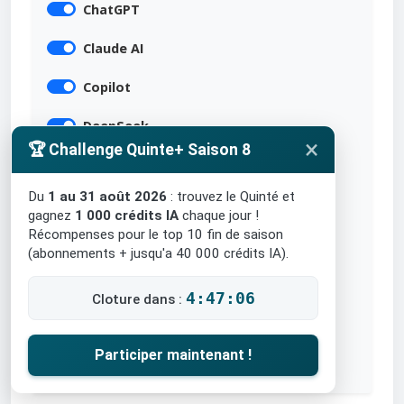
ChatGPT
Claude AI
Copilot
DeepSeek
×
🏆 Challenge Quinte+ Saison 8
Gemini
Du
1 au 31 août 2026
: trouvez le Quinté et
Grok
gagnez
1 000 crédits IA
chaque jour !
Récompenses pour le top 10 fin de saison
Mistral
(abonnements + jusqu'a 40 000 crédits IA).
Meta AI
4:47:05
Cloture dans :
Perplexity
Participer maintenant !
Qwen AI