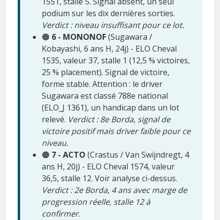
1551, stalle 5. Signal absent, un seul
podium sur les dix dernières sorties.
Verdict : niveau insuffisant pour ce lot.
🟠
6 - MONONOF
(Sugawara /
Kobayashi, 6 ans H, 24j) - ELO Cheval
1535, valeur 37, stalle 1 (12,5 % victoires,
25 % placement). Signal de victoire,
forme stable. Attention : le driver
Sugawara est classé 788e national
(ELO_J 1361), un handicap dans un lot
relevé.
Verdict : 8e Borda, signal de
victoire positif mais driver faible pour ce
niveau.
🟠
7 - ACTO
(Crastus / Van Swijndregt, 4
ans H, 20j) - ELO Cheval 1574, valeur
36,5, stalle 12. Voir analyse ci-dessus.
Verdict : 2e Borda, 4 ans avec marge de
progression réelle, stalle 12 à
confirmer.