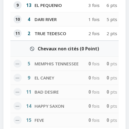
9
13
EL PEQUENIO
3 fois
6 pts
10
4
DARI RIVER
1 fois
5 pts
11
2
TRUE TEDESCO
2 fois
2 pts
Chevaux non cités (0 Point)
—
5
MEMPHIS TENNESSEE
0
fois
0
pts
—
9
EL CANEY
0
fois
0
pts
—
11
BAD DESIRE
0
fois
0
pts
—
14
HAPPY SAXON
0
fois
0
pts
—
15
FEVE
0
fois
0
pts