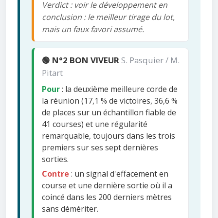
Verdict : voir le développement en
conclusion : le meilleur tirage du lot,
mais un faux favori assumé.
🟢 N°2 BON VIVEUR
S. Pasquier / M.
Pitart
Pour
: la deuxième meilleure corde de
la réunion (17,1 % de victoires, 36,6 %
de places sur un échantillon fiable de
41 courses) et une régularité
remarquable, toujours dans les trois
premiers sur ses sept dernières
sorties.
Contre
: un signal d'effacement en
course et une dernière sortie où il a
coincé dans les 200 derniers mètres
sans démériter.