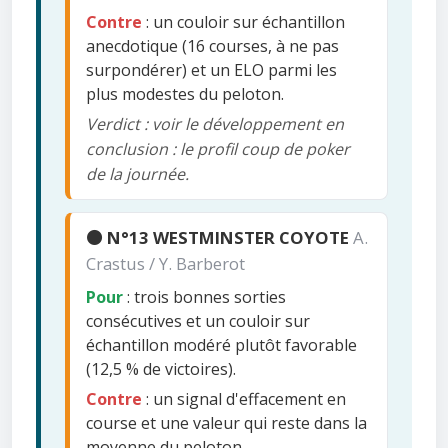
Contre
: un couloir sur échantillon
anecdotique (16 courses, à ne pas
surpondérer) et un ELO parmi les
plus modestes du peloton.
Verdict : voir le développement en
conclusion : le profil coup de poker
de la journée.
🟠 N°13 WESTMINSTER COYOTE
A.
Crastus / Y. Barberot
Pour
: trois bonnes sorties
consécutives et un couloir sur
échantillon modéré plutôt favorable
(12,5 % de victoires).
Contre
: un signal d'effacement en
course et une valeur qui reste dans la
moyenne du peloton.