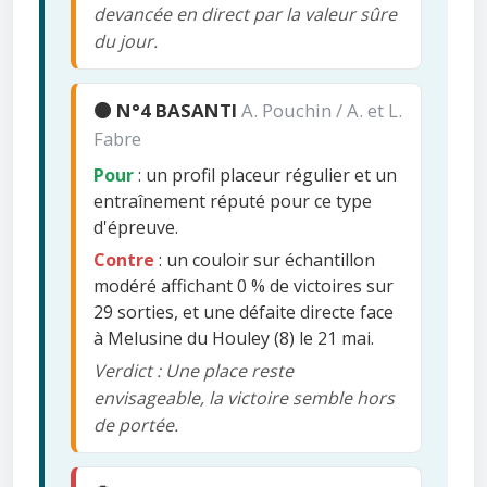
devancée en direct par la valeur sûre
du jour.
🟠 N°4 BASANTI
A. Pouchin / A. et L.
Fabre
Pour
: un profil placeur régulier et un
entraînement réputé pour ce type
d'épreuve.
Contre
: un couloir sur échantillon
modéré affichant 0 % de victoires sur
29 sorties, et une défaite directe face
à Melusine du Houley (8) le 21 mai.
Verdict : Une place reste
envisageable, la victoire semble hors
de portée.