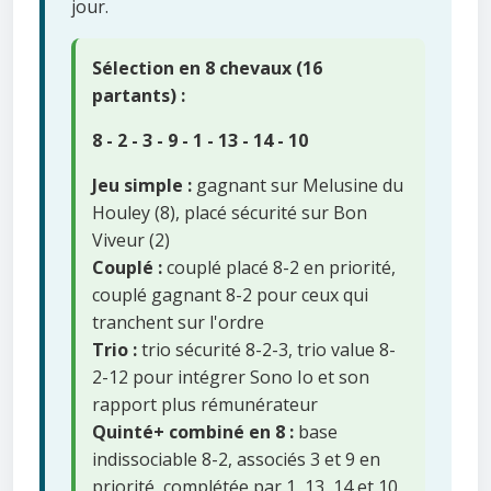
jour.
Sélection en 8 chevaux (16
partants) :
8 - 2 - 3 - 9 - 1 - 13 - 14 - 10
Jeu simple :
gagnant sur Melusine du
Houley (8), placé sécurité sur Bon
Viveur (2)
Couplé :
couplé placé 8-2 en priorité,
couplé gagnant 8-2 pour ceux qui
tranchent sur l'ordre
Trio :
trio sécurité 8-2-3, trio value 8-
2-12 pour intégrer Sono Io et son
rapport plus rémunérateur
Quinté+ combiné en 8 :
base
indissociable 8-2, associés 3 et 9 en
priorité, complétée par 1, 13, 14 et 10