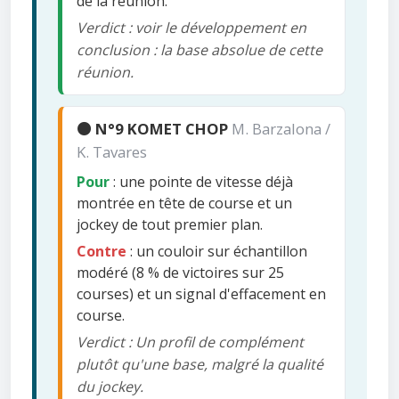
de la réunion.
Verdict : voir le développement en
conclusion : la base absolue de cette
réunion.
🟠 N°9 KOMET CHOP
M. Barzalona /
K. Tavares
Pour
: une pointe de vitesse déjà
montrée en tête de course et un
jockey de tout premier plan.
Contre
: un couloir sur échantillon
modéré (8 % de victoires sur 25
courses) et un signal d'effacement en
course.
Verdict : Un profil de complément
plutôt qu'une base, malgré la qualité
du jockey.