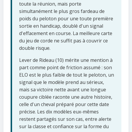
toute la réunion, mais porte
simultanément le plus gros fardeau de
poids du peloton pour une toute première
sortie en handicap, doublé d'un signal
d'effacement en course. La meilleure carte
du jeu de corde ne suffit pas à couvrir ce
double risque.
Lever de Rideau (10) mérite une mention à
part comme point de friction assumé : son
ELO est le plus faible de tout le peloton, un
signal que le modèle prend au sérieux,
mais sa victoire nette avant une longue
coupure ciblée raconte une autre histoire,
celle d'un cheval préparé pour cette date
précise. Les dix modèles eux-mêmes
restent partagés sur son cas, entre alerte
sur la classe et confiance sur la forme du