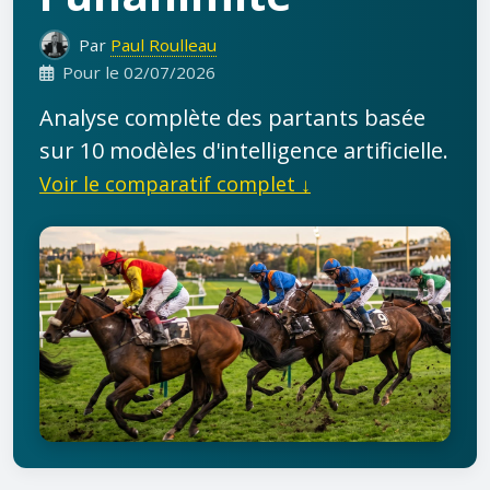
Par
Paul Roulleau
Pour le 02/07/2026
Analyse complète des partants basée
sur 10 modèles d'intelligence artificielle.
Voir le comparatif complet ↓