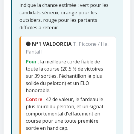
indique la chance estimée : vert pour les
candidats sérieux, orange pour les
outsiders, rouge pour les partants
difficiles à retenir.
🟠 N°1 VALDORCIA
T. Piccone / Ha.
Pantall
Pour
: la meilleure corde fiable de
toute la course (20,5 % de victoires
sur 39 sorties, l'échantillon le plus
solide du peloton) et un ELO
honorable.
Contre
: 42 de valeur, le fardeau le
plus lourd du peloton, et un signal
comportemental d'effacement en
course pour une toute première
sortie en handicap.