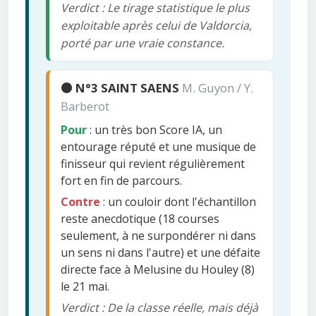
Verdict : Le tirage statistique le plus
exploitable après celui de Valdorcia,
porté par une vraie constance.
🟠 N°3 SAINT SAENS
M. Guyon / Y.
Barberot
Pour
: un très bon Score IA, un
entourage réputé et une musique de
finisseur qui revient régulièrement
fort en fin de parcours.
Contre
: un couloir dont l'échantillon
reste anecdotique (18 courses
seulement, à ne surpondérer ni dans
un sens ni dans l'autre) et une défaite
directe face à Melusine du Houley (8)
le 21 mai.
Verdict : De la classe réelle, mais déjà