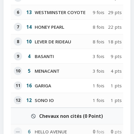
6
13
WESTMINSTER COYOTE
9 fois
29 pts
7
14
HONEY PEARL
8 fois
22 pts
8
10
LEVER DE RIDEAU
8 fois
18 pts
9
4
BASANTI
3 fois
9 pts
10
5
MENACANT
3 fois
4 pts
11
16
GARIGA
1 fois
1 pts
12
12
SONO IO
1 fois
1 pts
Chevaux non cités (0 Point)
—
6
HELLO AVENUE
0
fois
0
pts