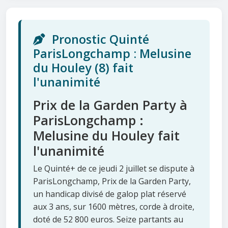
Pronostic Quinté
ParisLongchamp : Melusine
du Houley (8) fait
l'unanimité
Prix de la Garden Party à
ParisLongchamp :
Melusine du Houley fait
l'unanimité
Le Quinté+ de ce jeudi 2 juillet se dispute à
ParisLongchamp, Prix de la Garden Party,
un handicap divisé de galop plat réservé
aux 3 ans, sur 1600 mètres, corde à droite,
doté de 52 800 euros. Seize partants au