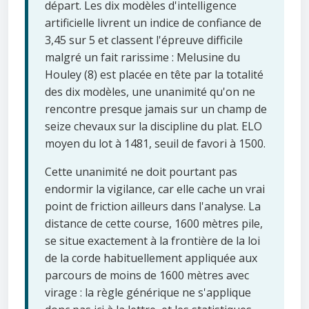
départ. Les dix modèles d'intelligence
artificielle livrent un indice de confiance de
3,45 sur 5 et classent l'épreuve difficile
malgré un fait rarissime : Melusine du
Houley (8) est placée en tête par la totalité
des dix modèles, une unanimité qu'on ne
rencontre presque jamais sur un champ de
seize chevaux sur la discipline du plat. ELO
moyen du lot à 1481, seuil de favori à 1500.
Cette unanimité ne doit pourtant pas
endormir la vigilance, car elle cache un vrai
point de friction ailleurs dans l'analyse. La
distance de cette course, 1600 mètres pile,
se situe exactement à la frontière de la loi
de la corde habituellement appliquée aux
parcours de moins de 1600 mètres avec
virage : la règle générique ne s'applique