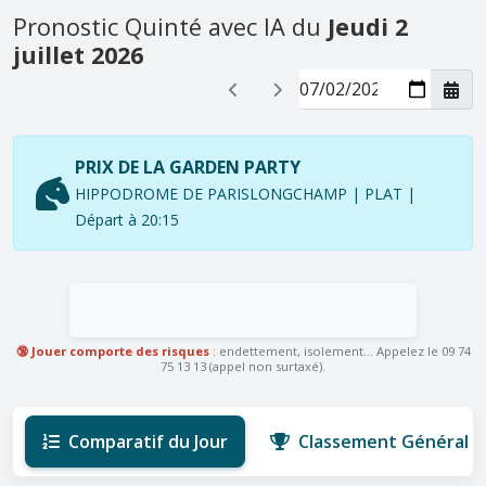
Pronostic Quinté avec IA du
Jeudi 2
juillet 2026
PRIX DE LA GARDEN PARTY
HIPPODROME DE PARISLONGCHAMP | PLAT |
Départ à 20:15
🔞 Jouer comporte des risques
: endettement, isolement... Appelez le 09 74
75 13 13 (appel non surtaxé).
Comparatif du Jour
Classement Général