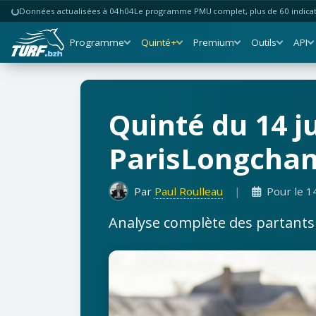
Données actualisées à 04h04
Le programme PMU complet, plus de 60 indicate
Programme
Quinté+
Premium
Outils
API
Quinté du 14 ju
ParisLongchamp 
Par
Paul Roulleau
|
Pour le 1
Analyse complète des partants b