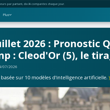
urs par partant, dix IA comparées chaque jour.
Plus
illet 2026 : Pronostic 
: Cleod'Or (5), le tirag
4/07/2026
asée sur 10 modèles d'intelligence artificielle.