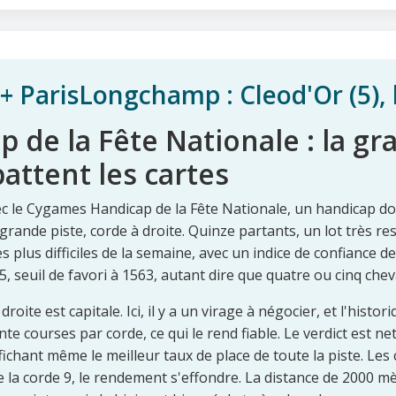
ParisLongchamp : Cleod'Or (5), le 
de la Fête Nationale : la gra
battent les cartes
ec le Cygames Handicap de la Fête Nationale, un handicap do
grande piste, corde à droite. Quinze partants, un lot très res
es plus difficiles de la semaine, avec un indice de confiance de
, seuil de favori à 1563, autant dire que quatre ou cinq che
droite est capitale. Ici, il y a un virage à négocier, et l'hist
te courses par corde, ce qui le rend fiable. Le verdict est net:
ffichant même le meilleur taux de place de toute la piste. Les
 de la corde 9, le rendement s'effondre. La distance de 2000 