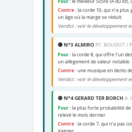
Pour
: le meilleur Score IA du lot,
Contre
: la corde 10, qui n'a plu
un âge où la marge se réduit.
Verdict : voir le développement en
🟠 N°3 ALMIRO
PC. BOUDOT / 
Pour
: la corde 8, qui offre l'un d
un allègement de valeur notable.
Contre
: une musique en dents de
Verdict : voir le développement e
🟢 N°4 GERARD TER BORCH
A.
Pour
: la plus forte probabilité d
relevé le mois dernier.
Contre
: la corde 7, qui n'a pas c
gagner.