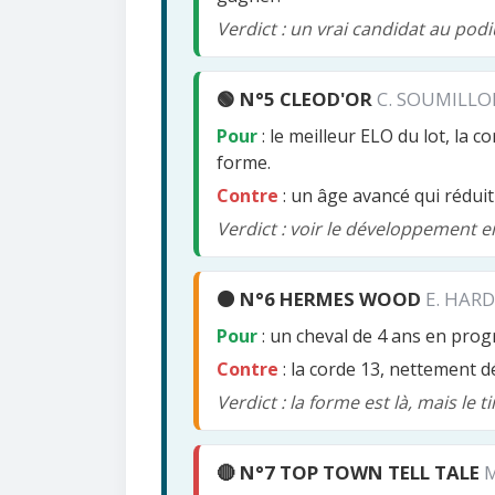
Verdict : un vrai candidat au podi
🟢 N°5 CLEOD'OR
C. SOUMILLON
Pour
: le meilleur ELO du lot, la 
forme.
Contre
: un âge avancé qui réduit
Verdict : voir le développement e
🟠 N°6 HERMES WOOD
E. HARD
Pour
: un cheval de 4 ans en prog
Contre
: la corde 13, nettement dé
Verdict : la forme est là, mais le 
🔴 N°7 TOP TOWN TELL TALE
M