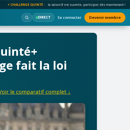
⚡ CHALLENGE QUINTÉ :
la saison 8 est ouverte, participez dès maintenant !
Se connecter
Devenir membre
DIRECT
Quinté+
e fait la loi
Voir le comparatif complet ↓