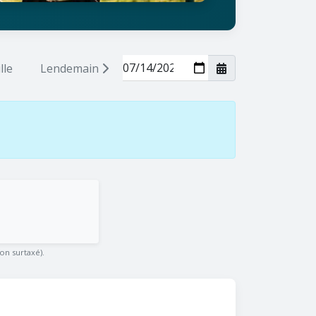
lle
Lendemain
on surtaxé).