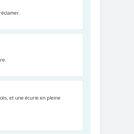
 réclamer.
re.
ccès, et une écurie en pleine