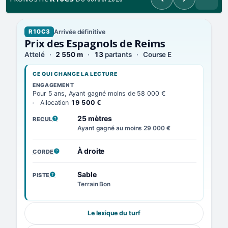
Précédent
Suivant
Arrivée définitive
R10C3
Prix des Espagnols de Reims
Attelé
2 550 m
13
partants
Course E
CE QUI CHANGE LA LECTURE
ENGAGEMENT
Pour 5 ans, Ayant gagné moins de 58 000 €
Allocation
19 500 €
25 mètres
RECUL
, VOIR LA DÉFINITION
Ayant gagné au moins 29 000 €
À droite
CORDE
, VOIR LA DÉFINITION
Sable
PISTE
, VOIR LA DÉFINITION
Terrain Bon
Le lexique du turf