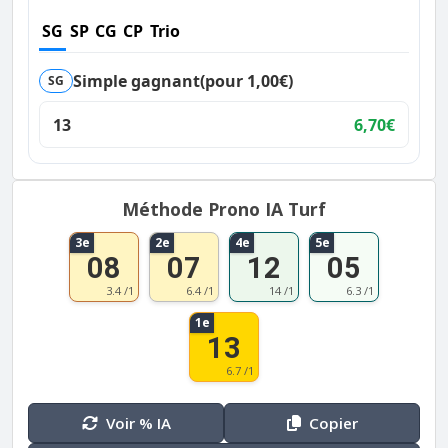
SG
SP
CG
CP
Trio
Simple gagnant
(pour 1,00€)
SG
13
6,70€
Méthode Prono IA Turf
3e
2e
4e
5e
08
07
12
05
3.4 /1
6.4 /1
14 /1
6.3 /1
1e
13
6.7 /1
Voir % IA
Copier