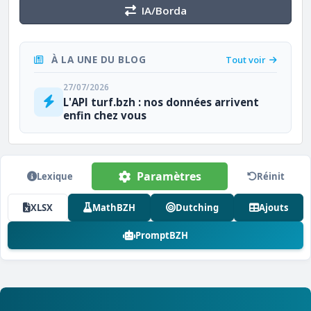
IA/Borda
À LA UNE DU BLOG
Tout voir
27/07/2026
L'API turf.bzh : nos données arrivent
enfin chez vous
Paramètres
Lexique
Réinit
XLSX
MathBZH
Dutching
Ajouts
PromptBZH