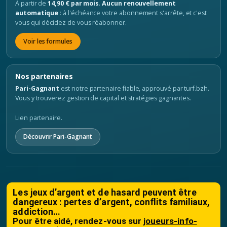
À partir de
14,90 € par mois
.
Aucun renouvellement
automatique
: à l'échéance votre abonnement s'arrête, et c'est
vous qui décidez de vous réabonner.
Voir les formules
Nos partenaires
Pari-Gagnant
est notre partenaire fiable, approuvé par turf.bzh.
Vous y trouverez gestion de capital et stratégies gagnantes.
Lien partenaire.
Découvrir Pari-Gagnant
Les jeux d’argent et de hasard peuvent être
dangereux : pertes d’argent, conflits familiaux,
addiction…
Pour être aidé, rendez-vous sur
joueurs-info-