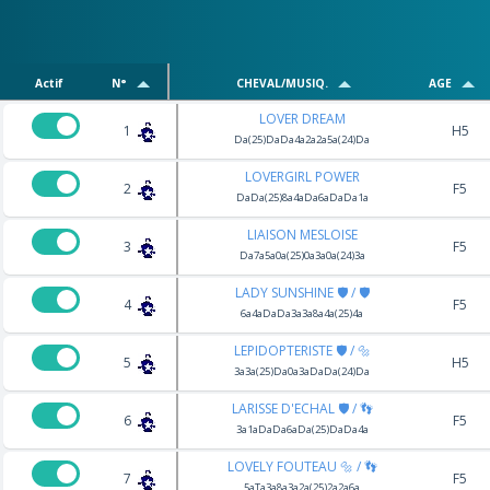
Actif
N°
CHEVAL/MUSIQ.
AGE
LOVER DREAM
1
H5
Da(25)DaDa4a2a2a5a(24)Da
LOVERGIRL POWER
2
F5
DaDa(25)8a4aDa6aDaDa1a
LIAISON MESLOISE
3
F5
Da7a5a0a(25)0a3a0a(24)3a
LADY SUNSHINE 🛡️ / 🛡️
4
F5
6a4aDaDa3a3a8a4a(25)4a
LEPIDOPTERISTE 🛡️ / 🔩
5
H5
3a3a(25)Da0a3aDaDa(24)Da
LARISSE D'ECHAL 🛡️ / 👣
6
F5
3a1aDaDa6aDa(25)DaDa4a
LOVELY FOUTEAU 🔩 / 👣
7
F5
5aTa3a8a3a2a(25)2a2a6a