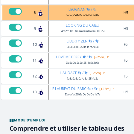
LEOGNAN 👣 / 🔩
8
H5
6a8a(25)1a8a2a9a0a(24)0a
LOOKING DU CAIEU
9
H5
4m2m1mDm4mDmDaDaDa(25)
LIBERTY ZEN 👣 / 👣
10
F5
5a0a5a4a(25)1a1a7aAa0a
LOVE ME BERRY 🛡️ / 👣
[+25m] 🚩
11
F5
Da6aDa2a2a(25)1a5a3a6a
L'AUDACE 👣 / 👣
[+25m] 🚩
12
F5
7a3a2a5a0a4a6a(25)4a2a
LE LAUREAT DU PARC 🔩 / 👣
[+25m] 🚩
13
H5
Da4a1a(25)9aDaDaDa1a7a
MODE D'EMPLOI
Comprendre et utiliser le tableau des