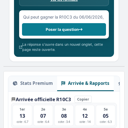
Votre question sur la R10C3 du 06/06/2026
Poser la question
La réponse s'ouvre dans un nouvel onglet, cette
page reste ouverte.
Stats Premium
Arrivée & Rapports
O
Arrivée officielle R10C3
🏁
Copier
1er
2e
3e
4e
5e
13
07
08
12
05
cote : 6.7
cote : 6.4
cote : 3.4
cote : 14
cote : 6.3