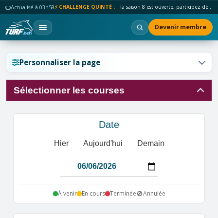
Actualisé à 03h58
⚡ CHALLENGE QUINTÉ :
la saison 8 est ouverte, participez dès maintenant !
Devenir membre
Réinitialiser l'affichage ?
Personnaliser la page
Sélectionner les courses
Annuler
Réinitialiser
Date
Hier
Aujourd'hui
Demain
🚫
À venir
En cours
Terminée
Annulée