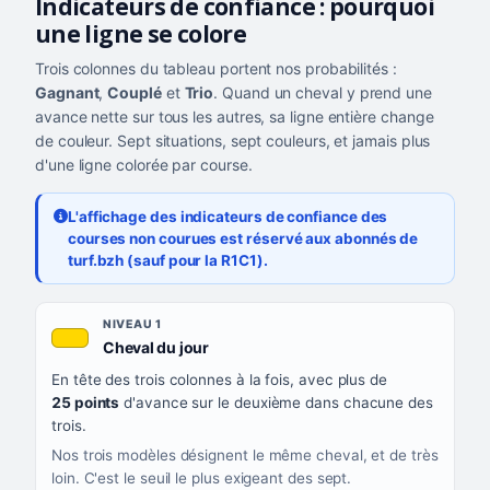
Indicateurs de confiance : pourquoi
une ligne se colore
Trois colonnes du tableau portent nos probabilités :
Gagnant
,
Couplé
et
Trio
. Quand un cheval y prend une
avance nette sur tous les autres, sa ligne entière change
de couleur. Sept situations, sept couleurs, et jamais plus
d'une ligne colorée par course.
L'affichage des indicateurs de confiance des
courses non courues est réservé aux abonnés de
turf.bzh (sauf pour la R1C1).
Les sept niveaux de confiance, du plus exigeant au moins exigea
NIVEAU
NIVEAU 1
, couleur jaune or
Cheval du jour
QUAND LA LIGNE PREND CETTE COULEUR
En tête des trois colonnes à la fois, avec plus de
CE QUE CELA VOUS DIT
25 points
d'avance sur le deuxième dans chacune des
trois.
Nos trois modèles désignent le même cheval, et de très
loin. C'est le seuil le plus exigeant des sept.