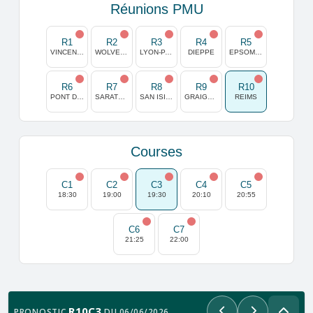
Réunions PMU
R1
R2
R3
R4
R5
VINCENNES
WOLVEGA
LYON-PARILLY
DIEPPE
EPSOM DOWNS
R6
R7
R8
R9
R10
PONT DE VIVAUX
SARATOGA
SAN ISIDRO
GRAIGNES
REIMS
Courses
C1
C2
C3
C4
C5
18:30
19:00
19:30
20:10
20:55
C6
C7
21:25
22:00
R10C3
PRONOSTIC
DU 06/06/2026