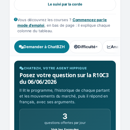
Le suivi par la corde
Vous découvrez les courses ?
Commencez par le
mode d'emploi
, en bas de page : il explique chaque
colonne du tableau.
Demander à ChatBZH
Difficulté
Analyse I
, tendance des parieurs : In
CHATBZH, VOTRE AGENT HIPPIQUE
Posez votre question sur la R10C3
du 06/06/2026
Il lit le programme, l'historique de chaque partant
et les mouvements du marché, puis il répond en
français, avec ses arguments.
3
questions offertes par jour
Voir les formules