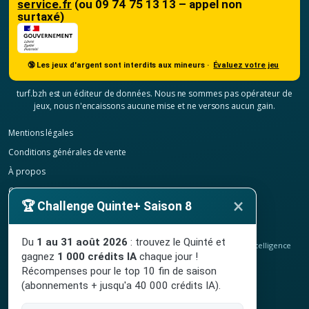
service.fr
(ou 09 74 75 13 13 – appel non
surtaxé)
🔞 Les jeux d'argent sont interdits aux mineurs ·
Évaluez votre jeu
turf.bzh est un éditeur de données. Nous ne sommes pas opérateur de
jeux, nous n'encaissons aucune mise et ne versons aucun gain.
Mentions légales
Conditions générales de vente
À propos
Contact
×
🏆 Challenge Quinte+ Saison 8
Confidentialité
Résilier mon abonnement
Du
1 au 31 août 2026
: trouvez le Quinté et
© 2020-2026
TURF.bzh
, analyses hippiques, classement ELO et intelligence
gagnez
1 000 crédits IA
chaque jour !
artificielle.
Site indépendant, sans lien avec le PMU. Jeu interdit aux mineurs.
Récompenses pour le top 10 fin de saison
(abonnements + jusqu'a 40 000 crédits IA).