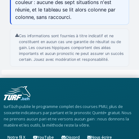
couleur : aucune des sept situations n'est
réunie, et le tableau se lit alors colonne par
colonne, sans raccourci.
Ces informations sont fournies à titre indicatif et ne
constituent en aucun cas une garantie de résultat ou de
gain. Les courses hippiques comportent des aléas
importants et aucun pronostic ne peut assurer un succès
certain. Jouez avec modération et responsabilité.
turf.bzh publie le programme complet des courses PMU, plus de
soixante indicateurs par partant et le pronostic Quinté+ gratuit. Nous
ne prenons aucun pari et ne versons aucun gain : nous donnons la
matière et les outils, la méthode reste la vôtre.
Notre fil X
YouTube
Discord
Nous écrire