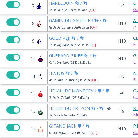
HARLEQUIN 👣 / 👣
E.
7
H9
G.
3a3a3a1a(25)0a7a9a2a6a
[Q+]
GAMIN DU GAULTIER 👣 / 👣
A.
8
H10
P.
8a3aDa(25)6a4aDa0a3a6a
[Q+]
GOLD PEJI 👣 / 👣
C
9
H10
F.
2a0a7a(25)6a0a2a5aDa9a
[Q+]
GUEPARD GRIFF 👣 / 👣
G.
10
H10
L.
0a1aDm9a9a(25)Da3aDa3a
HIATUS 👣 / 👣
N.
11
H9
B
4a7a0a8a1aDm(25)0a0a0a
[Q+]
HELALI DE MONTCEAU 🛡️ / 🛡️
G.
12
F9
G.
3a9aDa7a7a6a(25)5aDa4a
HELICE DU TREZON 👣 / 👣
K
13
F9
M
7a7a8a7a6a5a4a(25)5a0a
GITANO JACK 🛡️ / 👣
P.
14
H10
G.
0a0a(25)DaDa0a3a0a3aDa
[Q+]