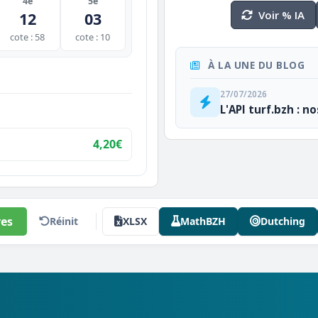
4e
5e
Voir % IA
12
03
cote : 58
cote : 10
À LA UNE DU BLOG
27/07/2026
L'API turf.bzh : n
4,20€
es
Réinit
XLSX
MathBZH
Dutching