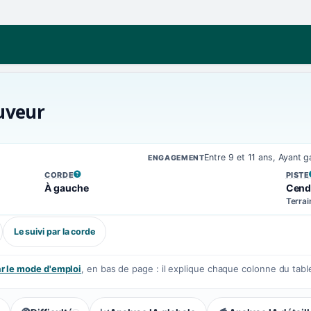
auveur
Entre 9 et 11 ans, Ayant
ENGAGEMENT
CORDE
PISTE
, VOIR LA DÉFINITION
, VOIR
À gauche
Cend
Terrai
Le suivi par la corde
 le mode d'emploi
, en bas de page : il explique chaque colonne du tabl