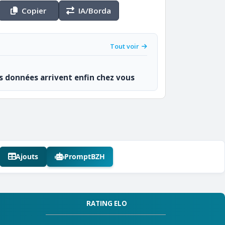
Copier
IA/Borda
Tout voir
os données arrivent enfin chez vous
Ajouts
PromptBZH
RATING ELO