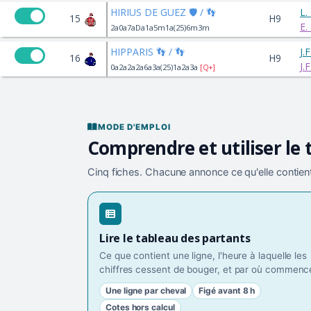
HIRIUS DE GUEZ 🛡️ / 👣
L
15
H9
E
2a0a7aDa1a5m1a(25)6m3m
HIPPARIS 👣 / 👣
J.
16
H9
J.
0a2a2a2a6a3a(25)1a2a3a
[Q+]
MODE D'EMPLOI
Comprendre et utiliser le 
Cinq fiches. Chacune annonce ce qu'elle contient
Lire le tableau des partants
Ce que contient une ligne, l'heure à laquelle les
chiffres cessent de bouger, et par où commence
Une ligne par cheval
Figé avant 8 h
Cotes hors calcul