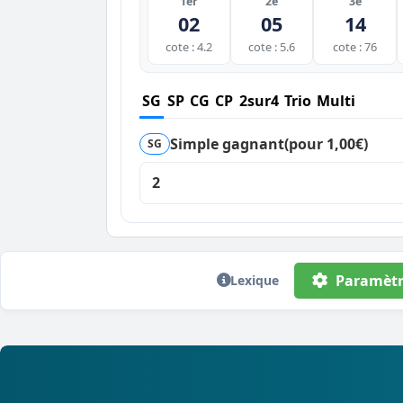
1er
2e
3e
02
05
14
cote : 4.2
cote : 5.6
cote : 76
SG
SP
CG
CP
2sur4
Trio
Multi
Simple gagnant
(pour 1,00€)
SG
2
Paramètr
Lexique