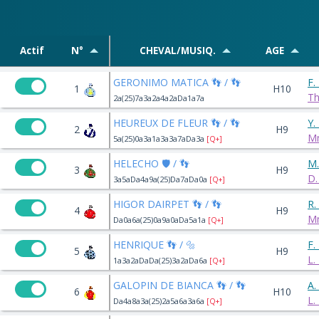
Actif
N°
CHEVAL/MUSIQ.
AGE
GERONIMO MATICA 👣 / 👣
F
1
H10
Th
2a(25)7a3a2a4a2aDa1a7a
HEUREUX DE FLEUR 👣 / 👣
Y.
2
H9
M
5a(25)0a3a1a3a3a7aDa3a
[Q+]
HELECHO 🛡️ / 👣
M
3
H9
D
3a5aDa4a9a(25)Da7aDa0a
[Q+]
HIGOR DAIRPET 👣 / 👣
R.
4
H9
M
Da0a6a(25)0a9a0aDa5a1a
[Q+]
HENRIQUE 👣 / 🔩
F.
5
H9
L
1a3a2aDaDa(25)3a2aDa6a
[Q+]
GALOPIN DE BIANCA 👣 / 👣
A.
6
H10
L.
Da4a8a3a(25)2a5a6a3a6a
[Q+]