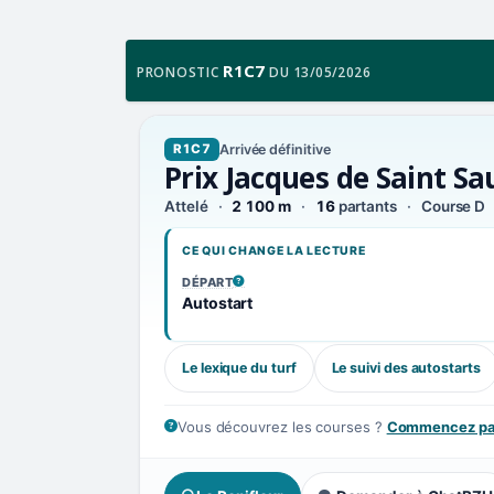
R1C7
PRONOSTIC
DU 13/05/2026
Arrivée définitive
R1C7
Prix Jacques de Saint S
Attelé
2 100 m
16
partants
Course D
CE QUI CHANGE LA LECTURE
DÉPART
, VOIR LA DÉFINITION
Autostart
Le lexique du turf
Le suivi des autostarts
Vous découvrez les courses ?
Commencez par