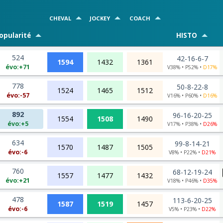
CHEVAL
JOCKEY
COACH
opularité
HISTO
524
42-16-6-7
1594
1432
1361
évo:+71
V38% • P52% •
D17%
778
50-8-22-8
1524
1465
1512
évo:-57
V16% • P60% •
D16%
892
96-16-20-25
1554
1508
1490
évo:+5
V17% • P38% •
D26%
634
99-8-14-21
1570
1487
1505
évo:-6
V8% • P22% •
D21%
760
68-12-19-24
1557
1477
1432
évo:+21
V18% • P46% •
D35%
478
113-6-20-25
1587
1519
1457
évo:-6
V5% • P23% •
D22%