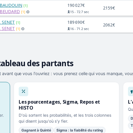
. BAUDOUIN
190 027€
[1]
2159€
. BEUDARD
[1]
🟡
🎗️15 - 72.7 sec
F. SENET
189 690€
[1]
2062€
F. SENET
[1]
🟡
🎗️16 - 71.2 sec
tableau des partants
 avant que vous l'ouvriez : vous prenez celle qui vous manque, vous
Les pourcentages, Sigma, Repos et
L'
HISTO
Qu
r.
D'où sortent les probabilités, et les trois colonnes
D
qui disent jusqu'où s'y fier.
T
Gagnant à Quinté
Sigma : la fiabilité du rating