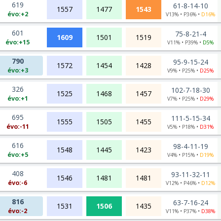
619
61-8-14-10
1557
1477
1543
évo:+2
V13% • P36% •
D16%
601
75-8-21-4
1609
1501
1519
évo:+15
V11% • P39% •
D5%
790
95-9-15-24
1572
1454
1428
évo:+3
V9% • P25% •
D25%
326
102-7-18-30
1525
1468
1457
évo:+1
V7% • P25% •
D29%
695
111-5-15-34
1555
1505
1455
évo:-11
V5% • P18% •
D31%
616
98-4-11-19
1548
1445
1423
évo:+5
V4% • P15% •
D19%
408
93-11-32-11
1546
1481
1481
évo:-6
V12% • P46% •
D12%
816
63-7-16-24
1531
1506
1435
évo:-2
V11% • P37% •
D38%