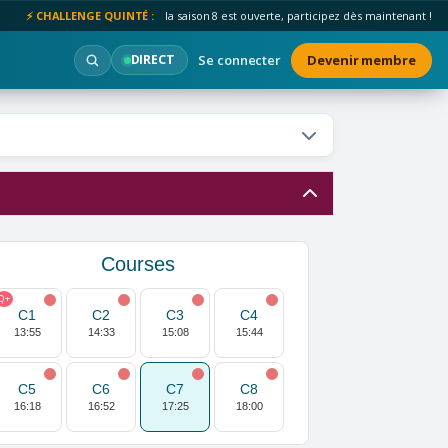
⚡ CHALLENGE QUINTÉ :
la saison 8 est ouverte, participez dès maintenant !
Se connecter
Devenir membre
DIRECT
Courses
Q+
C1
C2
C3
C4
13:55
14:33
15:08
15:44
C5
C6
C7
C8
16:18
16:52
17:25
18:00