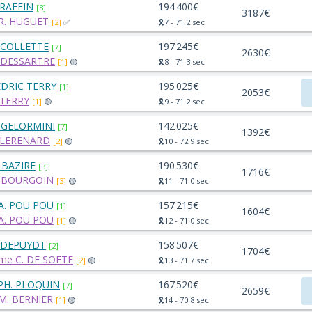
 RAFFIN
194 400€
[8]
3187€
R. HUGUET
[2]
✅
🎗️7 - 71.2 sec
 COLLETTE
197 245€
[7]
2630€
 DESSARTRE
[1]
🟡
🎗️8 - 71.3 sec
EDRIC TERRY
195 025€
[1]
2053€
 TERRY
[1]
🟡
🎗️9 - 71.2 sec
 GELORMINI
142 025€
[7]
1392€
 LERENARD
[2]
🟡
🎗️10 - 72.9 sec
 BAZIRE
190 530€
[3]
1716€
. BOURGOIN
[3]
🟡
🎗️11 - 71.0 sec
A. POU POU
157 215€
[1]
1604€
A. POU POU
[1]
🟡
🎗️12 - 71.0 sec
. DEPUYDT
158 507€
[2]
1704€
me C. DE SOETE
[2]
🟡
🎗️13 - 71.7 sec
PH. PLOQUIN
167 520€
[7]
2659€
M. BERNIER
[1]
🟡
🎗️14 - 70.8 sec