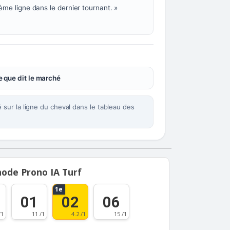
ème ligne dans le dernier tournant. »
 que dit le marché
sur la ligne du cheval dans le tableau des
ode Prono IA Turf
1e
01
02
06
/1
11 /1
4.2 /1
15 /1