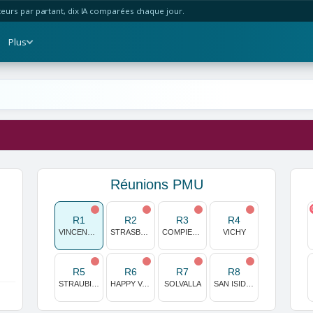
urs par partant, dix IA comparées chaque jour.
Plus
Réunions PMU
R1
R2
R3
R4
VINCENNES
STRASBOURG
COMPIEGNE
VICHY
R5
R6
R7
R8
STRAUBING
HAPPY VALLEY
SOLVALLA
SAN ISIDRO