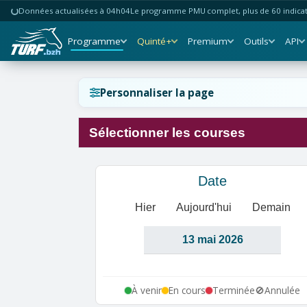
Données actualisées à 04h04
Le programme PMU complet, plus de 60 indicate
Programme
Quinté+
Premium
Outils
API
Réinitialiser l'affichage ?
Personnaliser la page
Sélectionner les courses
Annuler
Réinitialiser
Date
Hier
Aujourd'hui
Demain
À venir
En cours
Terminée
🚫
Annulée