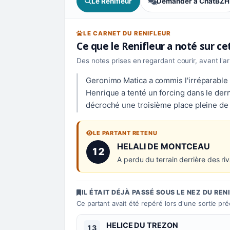
Le Renifleur
Demander à ChatBZH
LE CARNET DU RENIFLEUR
Ce que le Renifleur a noté sur c
Des notes prises en regardant courir, avant l'a
Geronimo Matica a commis l'irréparable à
Henrique a tenté un forcing dans le dern
décroché une troisième place pleine d
LE PARTANT RETENU
Numéro 12 :
HELALI DE MONTCEAU
12
A perdu du terrain derrière des r
IL ÉTAIT DÉJÀ PASSÉ SOUS LE NEZ DU REN
Ce partant avait été repéré lors d'une sortie pr
Numéro 13 :
HELICE DU TREZON
13