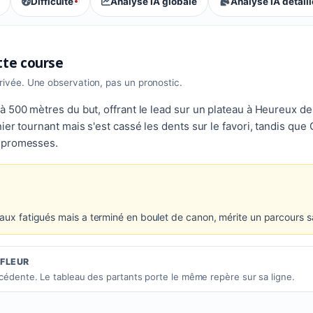
Difficulté
Analyse IA globale
Analyse IA détail
, tendance des parieurs : Extrême
ette course
rrivée. Une observation, pas un pronostic.
 500 mètres du but, offrant le lead sur un plateau à Heureux de F
ier tournant mais s'est cassé les dents sur le favori, tandis que 
e promesses.
ivaux fatigués mais a terminé en boulet de canon, mérite un parcours 
IFLEUR
écédente. Le tableau des partants porte le même repère sur sa ligne.