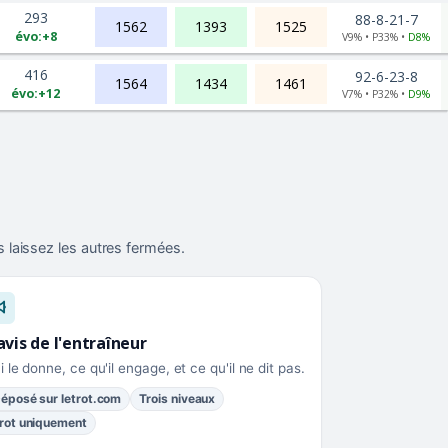
293
88-8-21-7
1562
1393
1525
évo:+8
V9% • P33% •
D8%
416
92-6-23-8
1564
1434
1461
évo:+12
V7% • P32% •
D9%
 laissez les autres fermées.
avis de l'entraîneur
i le donne, ce qu'il engage, et ce qu'il ne dit pas.
éposé sur letrot.com
Trois niveaux
rot uniquement