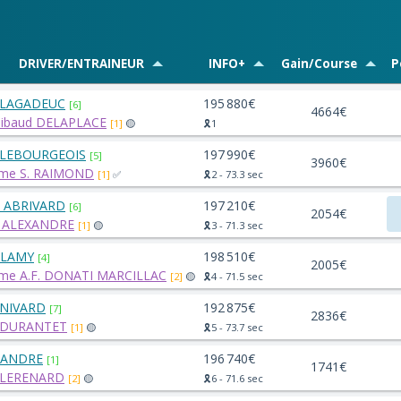
DRIVER/ENTRAINEUR
INFO+
Gain/Course
P
. LAGADEUC
195 880€
[6]
4664€
ibaud DELAPLACE
[1]
🟡
🎗️1
 LEBOURGEOIS
197 990€
[5]
3960€
me S. RAIMOND
[1]
✅
🎗️2 - 73.3 sec
. ABRIVARD
197 210€
[6]
2054€
. ALEXANDRE
[1]
🟡
🎗️3 - 71.3 sec
 LAMY
198 510€
[4]
2005€
me A.F. DONATI MARCILLAC
[2]
🟡
🎗️4 - 71.5 sec
 NIVARD
192 875€
[7]
2836€
. DURANTET
[1]
🟡
🎗️5 - 73.7 sec
 ANDRE
196 740€
[1]
1741€
 LERENARD
[2]
🟡
🎗️6 - 71.6 sec