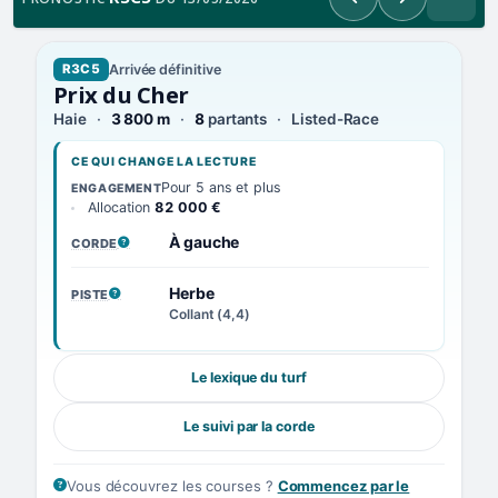
Précédent
Suivant
Arrivée définitive
R3C5
Prix du Cher
Haie
3 800 m
8
partants
Listed-Race
CE QUI CHANGE LA LECTURE
Pour 5 ans et plus
ENGAGEMENT
Allocation
82 000 €
À gauche
CORDE
, VOIR LA DÉFINITION
Herbe
PISTE
, VOIR LA DÉFINITION
Collant (4,4)
Le lexique du turf
Le suivi par la corde
Vous découvrez les courses ?
Commencez par le