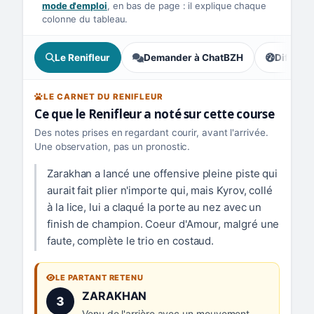
mode d'emploi
, en bas de page : il explique chaque
colonne du tableau.
Le Renifleur
Demander à ChatBZH
Difficult
, écart : 
LE CARNET DU RENIFLEUR
Ce que le Renifleur a noté sur cette course
Des notes prises en regardant courir, avant l'arrivée.
Une observation, pas un pronostic.
Zarakhan a lancé une offensive pleine piste qui
aurait fait plier n'importe qui, mais Kyrov, collé
à la lice, lui a claqué la porte au nez avec un
finish de champion. Coeur d'Amour, malgré une
faute, complète le trio en costaud.
LE PARTANT RETENU
Numéro 3 :
ZARAKHAN
3
Venu de l'arrière avec un mouvement