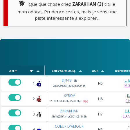
🐕
Quelque chose chez
ZARAKHAN (3)
titille
mon odorat. Prudence certes, mais je sens une
piste intéressante à explorer...
Actif
N°
CHEVAL/MUSIQ.
AGE
DRIVER/E
DJIN'S
L.
1
H5
M.S
2h4h2h(25)1s3s7h4h2h1h
KYROV
K
2
H8
F.
2h2h1s2hTs5h(25)3h3hJh
[Q+]
ZARAKHAN
C.
3
H7
E.A
1h1h(25)Ah1p(24)1h2h1h2h
COEUR D'AMOUR
F
4
H5