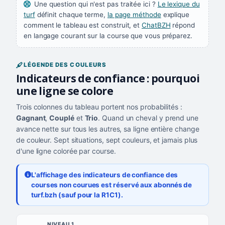
Une question qui n'est pas traitée ici ?
Le lexique du
turf
définit chaque terme,
la page méthode
explique
comment le tableau est construit, et
ChatBZH
répond
en langage courant sur la course que vous préparez.
LÉGENDE DES COULEURS
Indicateurs de confiance : pourquoi
une ligne se colore
Trois colonnes du tableau portent nos probabilités :
Gagnant
,
Couplé
et
Trio
. Quand un cheval y prend une
avance nette sur tous les autres, sa ligne entière change
de couleur. Sept situations, sept couleurs, et jamais plus
d'une ligne colorée par course.
L'affichage des indicateurs de confiance des
courses non courues est réservé aux abonnés de
turf.bzh (sauf pour la R1C1).
Les sept niveaux de confiance, du plus exigeant au moins exigea
NIVEAU
NIVEAU 1