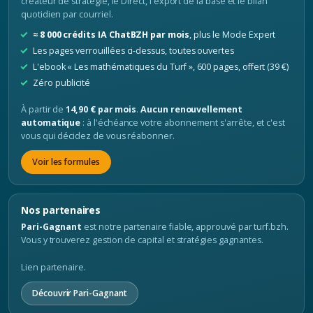
créateur de stratégie, le Direct, l'export de la base et le bilan
quotidien par courriel.
≈ 8 000 crédits IA ChatBZH par mois
, plus le Mode Expert
Les pages verrouillées ci-dessus, toutes ouvertes
L'ebook « Les mathématiques du Turf », 600 pages, offert (39 €)
Zéro publicité
À partir de
14,90 € par mois
.
Aucun renouvellement
automatique
: à l'échéance votre abonnement s'arrête, et c'est
vous qui décidez de vous réabonner.
Voir les formules
Nos partenaires
Pari-Gagnant
est notre partenaire fiable, approuvé par turf.bzh.
Vous y trouverez gestion de capital et stratégies gagnantes.
Lien partenaire.
Découvrir Pari-Gagnant