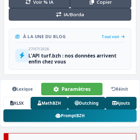
Voir % IA
Copier
IA/Borda
À LA UNE DU BLOG
Tout voir
27/07/2026
L'API turf.bzh : nos données arrivent
enfin chez vous
Paramètres
Lexique
Réinit
XLSX
MathBZH
Dutching
Ajouts
PromptBZH