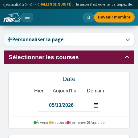
Actualisé à 04h04
⚡ CHALLENGE QUINTÉ :
la saison 8 est ouverte, participez dès maintenant !
Devenir membre
Réinitialiser l'affichage ?
Personnaliser la page
Sélectionner les courses
Annuler
Réinitialiser
Date
Hier
Aujourd'hui
Demain
🚫
À venir
En cours
Terminée
Annulée