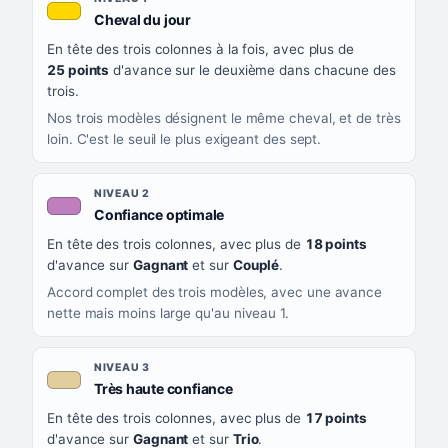
, couleur jaune or
Cheval du jour
QUAND LA LIGNE PREND CETTE COULEUR
En tête des trois colonnes à la fois, avec plus de
CE QUE CELA VOUS DIT
25 points
d'avance sur le deuxième dans chacune des
trois.
Nos trois modèles désignent le même cheval, et de très
loin. C'est le seuil le plus exigeant des sept.
NIVEAU 2
, couleur mauve
Confiance optimale
En tête des trois colonnes, avec plus de
18 points
d'avance sur
Gagnant
et sur
Couplé
.
Accord complet des trois modèles, avec une avance
nette mais moins large qu'au niveau 1.
NIVEAU 3
, couleur beige
Très haute confiance
En tête des trois colonnes, avec plus de
17 points
d'avance sur
Gagnant
et sur
Trio
.