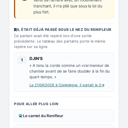
tranchant, il n'a plié que sous la loi du
plus fort.
IL ÉTAIT DÉJÀ PASSÉ SOUS LE NEZ DU RENIFLEUR
Ce partant avait été repéré lors d'une sortie
précédente. Le tableau des partants porte le même
repère sur sa ligne.
Numéro 1 :
DJIN'S
1
« A tenu la corde comme un vrai meneur de
chantier avant de se faire doubler à la fin du
quart-temps. »
Le 21/04/2026 à Compiègne, il portait le 2
POUR ALLER PLUS LOIN
Le carnet du Renifleur