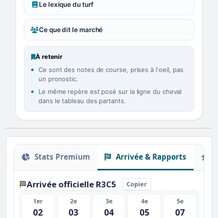
Le lexique du turf
Ce que dit le marché
À retenir
Ce sont des notes de course, prises à l'oeil, pas
un pronostic.
Le même repère est posé sur la ligne du cheval
dans le tableau des partants.
Stats Premium
Arrivée & Rapports
O
Arrivée officielle R3C5
🏁
Copier
1er
2e
3e
4e
5e
02
03
04
05
07