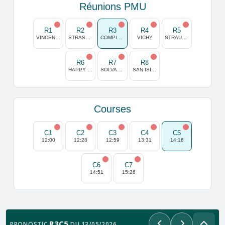
Réunions PMU
R1
R2
R3
R4
R5
VINCENNES
STRASBOURG
COMPIEGNE
VICHY
STRAUBING
R6
R7
R8
HAPPY VALLEY
SOLVALLA
SAN ISIDRO
Courses
C1
C2
C3
C4
C5
12:00
12:28
12:59
13:31
14:16
C6
C7
14:51
15:26
R3C5
PRONOSTIC
DU 13/05/2026