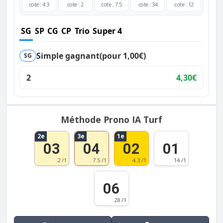
cote : 4.3
cote : 2
cote : 7.5
cote : 34
cote : 12
SG
SP
CG
CP
Trio
Super 4
Simple gagnant
(pour 1,00€)
SG
2
4,30€
Méthode Prono IA Turf
2e
3e
1e
03
04
02
01
2 /1
7.5 /1
4.3 /1
14 /1
06
28 /1