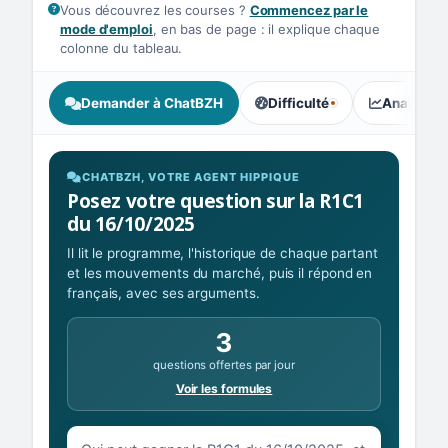
Vous découvrez les courses ?
Commencez par le
mode d'emploi
, en bas de page : il explique chaque
colonne du tableau.
Demander à ChatBZH
Difficulté
Analyse I
, tendance des parieurs : Co
CHATBZH, VOTRE AGENT HIPPIQUE
Posez votre question sur la R1C1
du 16/10/2025
Il lit le programme, l'historique de chaque partant
et les mouvements du marché, puis il répond en
français, avec ses arguments.
3
questions offertes par jour
Voir les formules
Votre question sur la R1C1 du 16/10/2025