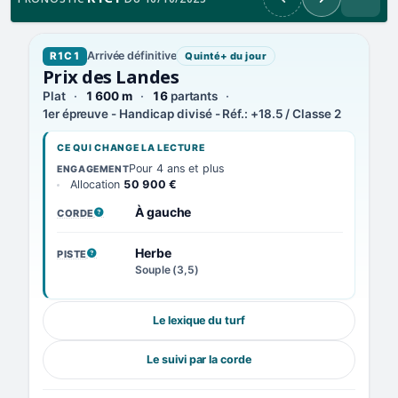
Précédent
Suivant
Arrivée définitive
R1C1
Quinté+ du jour
Prix des Landes
Plat
1 600 m
16
partants
1er épreuve - Handicap divisé - Réf.: +18.5 / Classe 2
CE QUI CHANGE LA LECTURE
Pour 4 ans et plus
ENGAGEMENT
Allocation
50 900 €
À gauche
CORDE
, VOIR LA DÉFINITION
Herbe
PISTE
, VOIR LA DÉFINITION
Souple (3,5)
Le lexique du turf
Le suivi par la corde