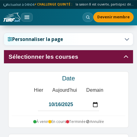
Actualisé à 04h04
⚡ CHALLENGE QUINTÉ :
la saison 8 est ouverte, participez dès maintenant !
Devenir membre
Réinitialiser l'affichage ?
Personnaliser la page
Sélectionner les courses
Annuler
Réinitialiser
Date
Hier
Aujourd'hui
Demain
🚫
À venir
En cours
Terminée
Annulée