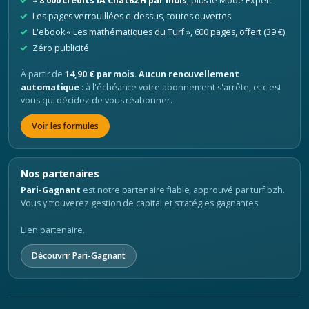
≈ 8 000 crédits IA ChatBZH par mois
, plus le Mode Expert
Les pages verrouillées ci-dessus, toutes ouvertes
L'ebook « Les mathématiques du Turf », 600 pages, offert (39 €)
Zéro publicité
À partir de
14,90 € par mois
.
Aucun renouvellement
automatique
: à l'échéance votre abonnement s'arrête, et c'est
vous qui décidez de vous réabonner.
Voir les formules
Nos partenaires
Pari-Gagnant
est notre partenaire fiable, approuvé par turf.bzh.
Vous y trouverez gestion de capital et stratégies gagnantes.
Lien partenaire.
Découvrir Pari-Gagnant