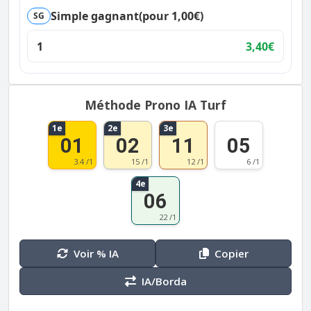
Simple gagnant
(pour 1,00€)
SG
1
3,40€
Méthode Prono IA Turf
1e
2e
3e
01
02
11
05
3.4 /1
15 /1
12 /1
6 /1
4e
06
22 /1
Voir % IA
Copier
IA/Borda