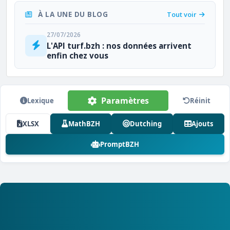
À LA UNE DU BLOG
Tout voir
27/07/2026
L'API turf.bzh : nos données arrivent
enfin chez vous
Paramètres
Lexique
Réinit
XLSX
MathBZH
Dutching
Ajouts
PromptBZH