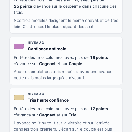
En tête des trois colonnes à la fois, avec plus de
CE QUE CELA VOUS DIT
25 points
d'avance sur le deuxième dans chacune des
trois.
Nos trois modèles désignent le même cheval, et de très
loin. C'est le seuil le plus exigeant des sept.
NIVEAU 2
, couleur mauve
Confiance optimale
En tête des trois colonnes, avec plus de
18 points
d'avance sur
Gagnant
et sur
Couplé
.
Accord complet des trois modèles, avec une avance
nette mais moins large qu'au niveau 1.
NIVEAU 3
, couleur beige
Très haute confiance
En tête des trois colonnes, avec plus de
17 points
d'avance sur
Gagnant
et sur
Trio
.
L'avance se lit surtout sur la victoire et sur l'arrivée
dans les trois premiers. L'écart sur le couplé est plus