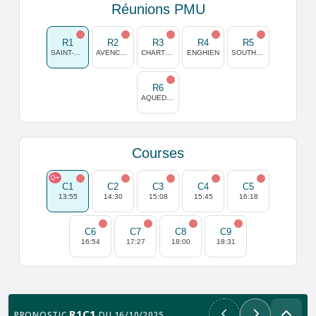
Réunions PMU
R1
R2
R3
R4
R5
SAINT-CLOUD
AVENCHES
CHARTRES
ENGHIEN
SOUTHWELL
R6
AQUEDUCT
Courses
Q+
C1
C2
C3
C4
C5
13:55
14:30
15:08
15:45
16:18
C6
C7
C8
C9
16:54
17:27
18:00
18:31
R1C1
PRONOSTIC
DU 16/10/2025