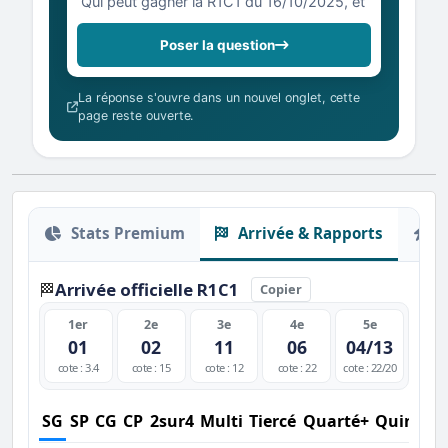
Poser la question
La réponse s'ouvre dans un nouvel onglet, cette
page reste ouverte.
Stats Premium
Arrivée & Rapports
O
Arrivée officielle R1C1
🏁
Copier
1er
2e
3e
4e
5e
01
02
11
06
04/13
cote : 3.4
cote : 15
cote : 12
cote : 22
cote : 22/20
SG
SP
CG
CP
2sur4
Multi
Tiercé
Quarté+
Quinté+