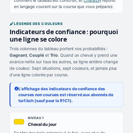
comment le tableau est construit, et
ChatBZH
répond
en langage courant sur la course que vous préparez.
LÉGENDE DES COULEURS
Indicateurs de confiance : pourquoi
une ligne se colore
Trois colonnes du tableau portent nos probabilités :
Gagnant
,
Couplé
et
Trio
. Quand un cheval y prend une
avance nette sur tous les autres, sa ligne entière change
de couleur. Sept situations, sept couleurs, et jamais plus
d'une ligne colorée par course.
L'affichage des indicateurs de confiance des
courses non courues est réservé aux abonnés de
turf.bzh (sauf pour la R1C1).
Les sept niveaux de confiance, du plus exigeant au moins exigea
NIVEAU
NIVEAU 1
, couleur jaune or
Cheval du jour
QUAND LA LIGNE PREND CETTE COULEUR