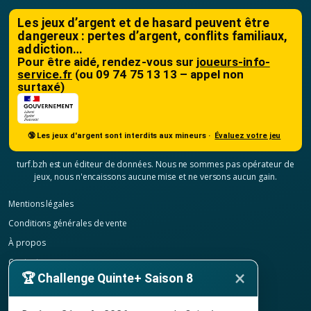
Les jeux d’argent et de hasard peuvent être
dangereux : pertes d’argent, conflits familiaux,
addiction…
Pour être aidé, rendez-vous sur
joueurs-info-
service.fr
(ou 09 74 75 13 13 – appel non
surtaxé)
🔞 Les jeux d'argent sont interdits aux mineurs ·
Évaluez votre jeu
turf.bzh est un éditeur de données. Nous ne sommes pas opérateur de
jeux, nous n'encaissons aucune mise et ne versons aucun gain.
Mentions légales
Conditions générales de vente
À propos
Contact
×
🏆 Challenge Quinte+ Saison 8
Confidentialité
Résilier mon abonnement