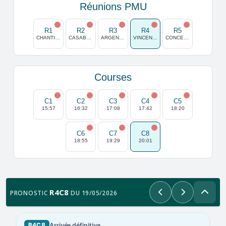
Réunions PMU
R1
R2
R3
R4
R5
CHANTILLY
CASABLANCA
ARGENTAN
VINCENNES
CONCEPCION
Courses
C1
C2
C3
C4
C5
15:57
16:32
17:08
17:42
18:20
C6
C7
C8
18:55
19:29
20:01
R4C8
PRONOSTIC
DU 19/05/2026
Précédent
Suivant
Arrivée définitive
R4C8