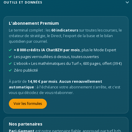
OUTILS ET DONNÉES
L'abonnement Premium
Le terminal complet : les
60 indicateurs
sur toutes les courses, le
créateur de stratégie, le Direct, l'export de la base et le bilan
quotidien par courriel.
≈ 8 000 crédits IA ChatBZH par mois
, plus le Mode Expert
Les pages verrouillées ci-dessus, toutes ouvertes
L'ebook « Les mathématiques du Turf », 600 pages, offert (39 €)
Zéro publicité
À partir de
14,90 € par mois
.
Aucun renouvellement
automatique
: à l'échéance votre abonnement s'arrête, et c'est
vous qui décidez de vous réabonner.
Voir les formules
Nos partenaires
Pari-Gagnant
est notre partenaire fiable, approuvé par turf.bzh.