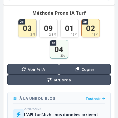
Méthode Prono IA Turf
2e
3e
03
09
01
02
2 /1
2.8 /1
12 /1
18 /1
5e
04
30 /1
Voir % IA
Copier
IA/Borda
À LA UNE DU BLOG
Tout voir
27/07/2026
L'API turf.bzh : nos données arrivent