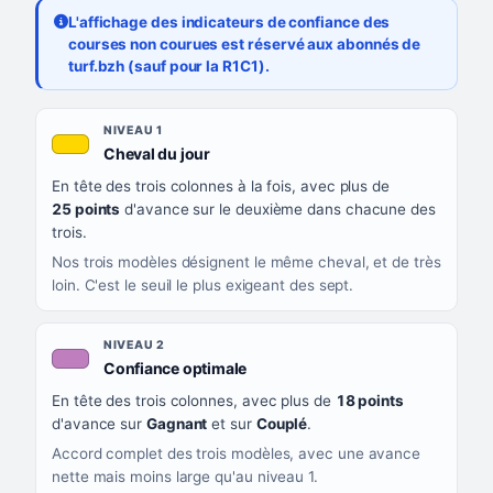
L'affichage des indicateurs de confiance des
courses non courues est réservé aux abonnés de
turf.bzh (sauf pour la R1C1).
Les sept niveaux de confiance, du plus exigeant au moins exigea
NIVEAU
NIVEAU 1
, couleur jaune or
Cheval du jour
QUAND LA LIGNE PREND CETTE COULEUR
En tête des trois colonnes à la fois, avec plus de
CE QUE CELA VOUS DIT
25 points
d'avance sur le deuxième dans chacune des
trois.
Nos trois modèles désignent le même cheval, et de très
loin. C'est le seuil le plus exigeant des sept.
NIVEAU 2
, couleur mauve
Confiance optimale
En tête des trois colonnes, avec plus de
18 points
d'avance sur
Gagnant
et sur
Couplé
.
Accord complet des trois modèles, avec une avance
nette mais moins large qu'au niveau 1.