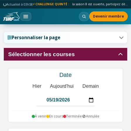
Actualisé à 03h58
⚡ CHALLENGE QUINTÉ :
la saison 8 est ouverte, participez dès maintenant !
Devenir membre
Réinitialiser l'affichage ?
Personnaliser la page
Sélectionner les courses
Annuler
Réinitialiser
Date
Hier
Aujourd'hui
Demain
🚫
À venir
En cours
Terminée
Annulée