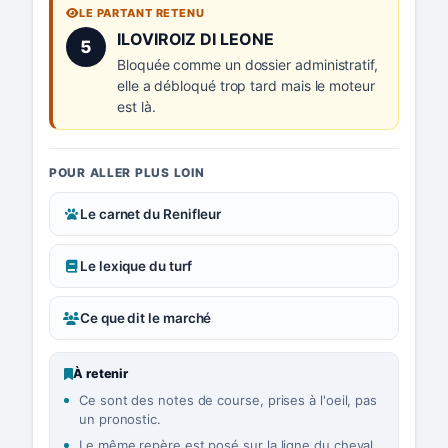
LE PARTANT RETENU
Numéro 5 :
ILOVIROIZ DI LEONE
5
Bloquée comme un dossier administratif,
elle a débloqué trop tard mais le moteur
est là.
POUR ALLER PLUS LOIN
Le carnet du Renifleur
Le lexique du turf
Ce que dit le marché
À retenir
Ce sont des notes de course, prises à l'oeil, pas
un pronostic.
Le même repère est posé sur la ligne du cheval