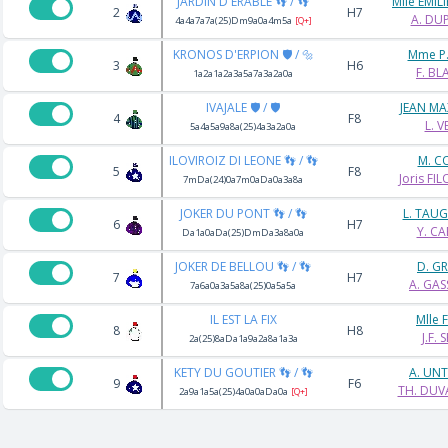
JARDIN D'ERABLE 👣 / 👣
Mlle EMIL
2
H7
A. DU
4a4a7a7a(25)Dm9a0a4m5a
[Q+]
KRONOS D'ERPION 🛡️ / 🔩
Mme P.
3
H6
F. BL
1a2a1a2a3a5a7a3a2a0a
IVAJALE 🛡️ / 🛡️
JEAN MA
4
F8
L. V
5a4a5a9a8a(25)4a3a2a0a
ILOVIROIZ DI LEONE 👣 / 👣
M. C
5
F8
Joris FI
7mDa(24)0a7m0aDa0a3a8a
JOKER DU PONT 👣 / 👣
L. TAU
6
H7
Y. C
Da1a0aDa(25)DmDa3a8a0a
JOKER DE BELLOU 👣 / 👣
D. G
7
H7
A. GAS
7a6a0a3a5a8a(25)0a5a5a
IL EST LA FIX
Mlle 
8
H8
J.F. 
2a(25)8aDa1a9a2a8a1a3a
KETY DU GOUTIER 👣 / 👣
A. UNT
9
F6
TH. DUV
2a9a1a5a(25)4a0a0aDa0a
[Q+]