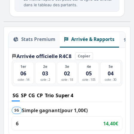
dans le tableau des partants.
Stats Premium
Arrivée & Rapports
O
Arrivée officielle R4C8
🏁
Copier
1er
2e
3e
4e
5e
06
03
02
05
04
cote : 14
cote : 2
cote : 18
cote : 105
cote : 30
SG
SP
CG
CP
Trio
Super 4
Simple gagnant
(pour 1,00€)
SG
6
14,40€