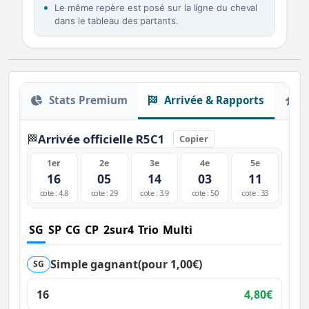
Le même repère est posé sur la ligne du cheval
dans le tableau des partants.
Stats Premium
Arrivée & Rapports
O
Arrivée officielle R5C1
🏁
Copier
1er
2e
3e
4e
5e
16
05
14
03
11
cote : 4.8
cote : 29
cote : 3.9
cote : 50
cote : 33
SG
SP
CG
CP
2sur4
Trio
Multi
Simple gagnant
(pour 1,00€)
SG
16
4,80€