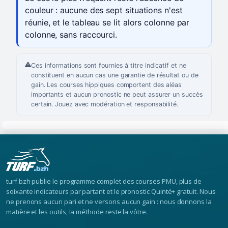
couleur : aucune des sept situations n'est
réunie, et le tableau se lit alors colonne par
colonne, sans raccourci.
Ces informations sont fournies à titre indicatif et ne
constituent en aucun cas une garantie de résultat ou de
gain. Les courses hippiques comportent des aléas
importants et aucun pronostic ne peut assurer un succès
certain. Jouez avec modération et responsabilité.
turf.bzh publie le programme complet des courses PMU, plus de
soixante indicateurs par partant et le pronostic Quinté+ gratuit. Nous
ne prenons aucun pari et ne versons aucun gain : nous donnons la
matière et les outils, la méthode reste la vôtre.