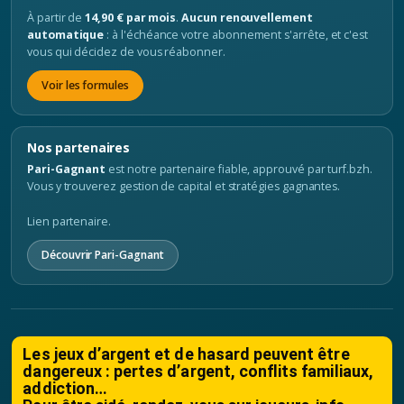
À partir de
14,90 € par mois
.
Aucun renouvellement
automatique
: à l'échéance votre abonnement s'arrête, et c'est
vous qui décidez de vous réabonner.
Voir les formules
Nos partenaires
Pari-Gagnant
est notre partenaire fiable, approuvé par turf.bzh.
Vous y trouverez gestion de capital et stratégies gagnantes.
Lien partenaire.
Découvrir Pari-Gagnant
Les jeux d’argent et de hasard peuvent être
dangereux : pertes d’argent, conflits familiaux,
addiction…