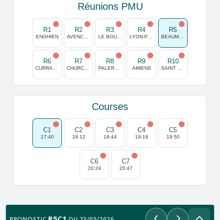
Réunions PMU
R1
R2
R3
R4
R5
ENGHIEN
AVENCHES
LE BOUSCAT
LYON-PARILLY
BEAUMONT DE LOMAGNE
R6
R7
R8
R9
R10
CURRAGH
CHURCHILL DOWNS
PALERMO
AMIENS
SAINT MALO
Courses
C1
C2
C3
C4
C5
17:40
18:12
18:44
19:18
19:50
C6
C7
20:24
20:47
R5C1
PRONOSTIC
DU 23/05/2026