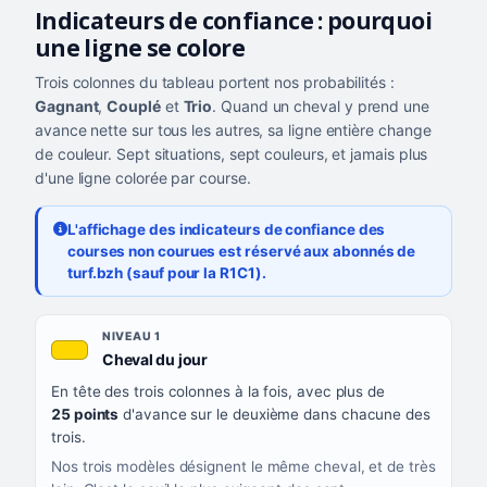
Indicateurs de confiance : pourquoi
une ligne se colore
Trois colonnes du tableau portent nos probabilités :
Gagnant
,
Couplé
et
Trio
. Quand un cheval y prend une
avance nette sur tous les autres, sa ligne entière change
de couleur. Sept situations, sept couleurs, et jamais plus
d'une ligne colorée par course.
L'affichage des indicateurs de confiance des
courses non courues est réservé aux abonnés de
turf.bzh (sauf pour la R1C1).
Les sept niveaux de confiance, du plus exigeant au moins exigea
NIVEAU
NIVEAU 1
, couleur jaune or
Cheval du jour
QUAND LA LIGNE PREND CETTE COULEUR
En tête des trois colonnes à la fois, avec plus de
CE QUE CELA VOUS DIT
25 points
d'avance sur le deuxième dans chacune des
trois.
Nos trois modèles désignent le même cheval, et de très