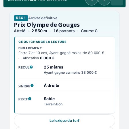
Précédent
Suivant
Arrivée définitive
R5C1
Prix Olympe de Gouges
Attelé
2 550 m
16
partants
Course G
CE QUI CHANGE LA LECTURE
ENGAGEMENT
Entre 7 et 10 ans, Ayant gagné moins de 80 000 €
Allocation
6 000 €
25 mètres
RECUL
, VOIR LA DÉFINITION
Ayant gagné au moins 38 000 €
À droite
CORDE
, VOIR LA DÉFINITION
Sable
PISTE
, VOIR LA DÉFINITION
Terrain Bon
Le lexique du turf