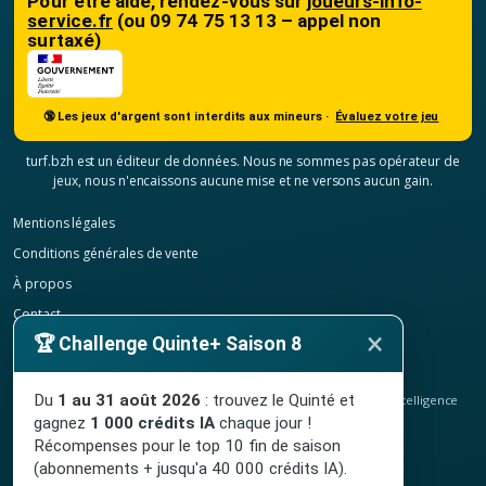
Pour être aidé, rendez-vous sur
joueurs-info-
service.fr
(ou 09 74 75 13 13 – appel non
surtaxé)
🔞 Les jeux d'argent sont interdits aux mineurs ·
Évaluez votre jeu
turf.bzh est un éditeur de données. Nous ne sommes pas opérateur de
jeux, nous n'encaissons aucune mise et ne versons aucun gain.
Mentions légales
Conditions générales de vente
À propos
Contact
×
🏆 Challenge Quinte+ Saison 8
Confidentialité
Résilier mon abonnement
Du
1 au 31 août 2026
: trouvez le Quinté et
© 2020-2026
TURF.bzh
, analyses hippiques, classement ELO et intelligence
artificielle.
gagnez
1 000 crédits IA
chaque jour !
Site indépendant, sans lien avec le PMU. Jeu interdit aux mineurs.
Récompenses pour le top 10 fin de saison
(abonnements + jusqu'a 40 000 crédits IA).