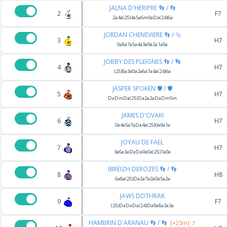
JALNA D'HERIPRE 👣 / 👣
2
F7
2a4a(25)4a5a6m0aDa(24)6a
JORDAN CHENEVIERE 👣 / 🔩
3
H7
0a8a7a5a4a3a9a2a1a9a
JOBBY DES PLEIGNES 👣 / 👣
4
H7
(25)8a3a0a2a6a7a4a(24)6a
JASPER SPOKEN 🛡️ / 🛡️
5
H7
DaDmDa(25)Da2a2aDaDm5m
JAMES D'OVAKI
6
H7
0a4a5a7aDa4a(25)0a9a1a
JOYAU DE FAEL
7
H7
3a6a3aDaDa9a0a(25)7a0a
IBREIZH DEROZES 👣 / 👣
8
H8
6a8a(25)Da2a7a2a0a5a2a
JAWS DOTHRAK
9
F7
(25)DaDaDa(24)Da9a8a3a3a
HAMBRIN D'ARANAU 👣 / 👣
[+25m] 🚩