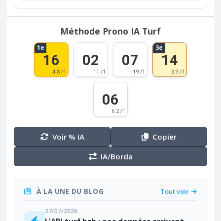
Méthode Prono IA Turf
1e
3e
16
02
07
14
4.8 /1
11 /1
19 /1
3.9 /1
06
6.2 /1
Voir % IA
Copier
IA/Borda
À LA UNE DU BLOG
Tout voir
27/07/2026