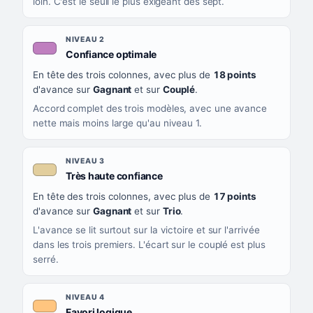
loin. C'est le seuil le plus exigeant des sept.
NIVEAU 2
, couleur mauve
Confiance optimale
En tête des trois colonnes, avec plus de
18 points
d'avance sur
Gagnant
et sur
Couplé
.
Accord complet des trois modèles, avec une avance
nette mais moins large qu'au niveau 1.
NIVEAU 3
, couleur beige
Très haute confiance
En tête des trois colonnes, avec plus de
17 points
d'avance sur
Gagnant
et sur
Trio
.
L'avance se lit surtout sur la victoire et sur l'arrivée
dans les trois premiers. L'écart sur le couplé est plus
serré.
NIVEAU 4
, couleur orange clair
Favori logique