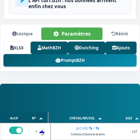
L'API turf.bzh : nos données arrivent
enfin chez vous
Paramètres
Lexique
Réinit
XLSX
MathBZH
Dutching
Ajouts
PromptBZH
Actif
N°
CHEVAL/MUSIQ.
AGE
JACARI 👣 / 👣
1
H7
Da9a0a(25)6a6a3a4a4aAa