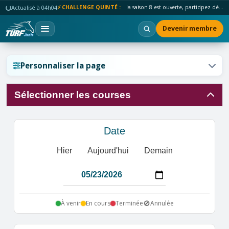
Actualisé à 04h04
⚡ CHALLENGE QUINTÉ :
la saison 8 est ouverte, participez dès maintenant !
Devenir membre
Réinitialiser l'affichage ?
Personnaliser la page
Sélectionner les courses
Annuler
Réinitialiser
Date
Hier
Aujourd'hui
Demain
🚫
À venir
En cours
Terminée
Annulée