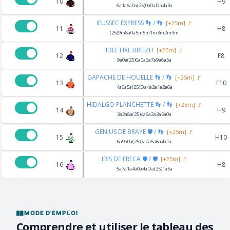
10
H9
6a1a6a0a(25)0a0aDa4a3a
IEUSSEC EXPRESS 👣 / 👣
[+25m] 🚩
11
H8
(25)9m8a0a5m5m1m3m2m3m
IDEE FIXE BREIZH
[+25m] 🚩
12
F8
9a0a(25)0a0a3a7a9a6a5a
GAPACHE DE HOUELLE 👣 / 👣
[+25m] 🚩
13
F10
4a6a5a(25)Da4a2a1a2a6a
HIDALGO PLANCHETTE 👣 / 👣
[+25m] 🚩
14
H9
3a2a8a(25)4a6a2a3a5a0a
GENIUS DE BRAYE 🛡️ / 👣
[+25m] 🚩
15
H10
6a9a0a(25)7a0a5a6a4a1a
IBIS DE FRECA 🛡️ / 🛡️
[+25m] 🚩
16
H8
5a7a1a4a0a4aDa(25)1a5a
MODE D'EMPLOI
Comprendre et utiliser le tableau des