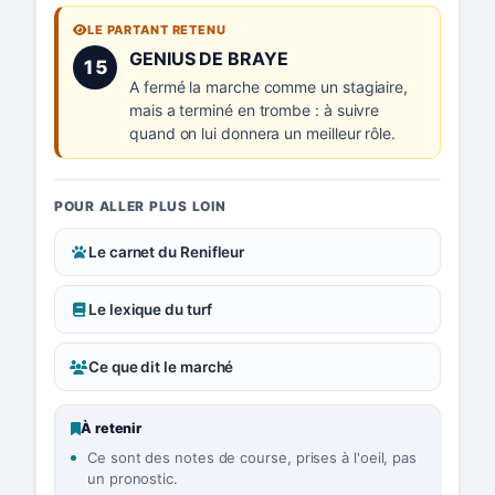
LE PARTANT RETENU
Numéro 15 :
GENIUS DE BRAYE
15
A fermé la marche comme un stagiaire,
mais a terminé en trombe : à suivre
quand on lui donnera un meilleur rôle.
POUR ALLER PLUS LOIN
Le carnet du Renifleur
Le lexique du turf
Ce que dit le marché
À retenir
Ce sont des notes de course, prises à l'oeil, pas
un pronostic.