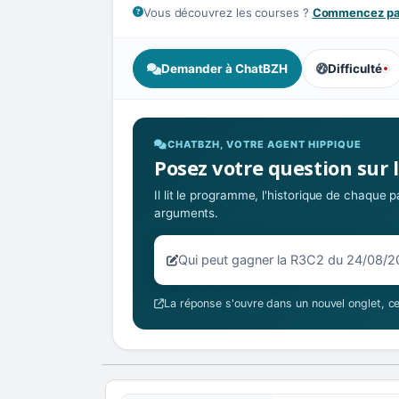
Vous découvrez les courses ?
Commencez par
Demander à ChatBZH
Difficulté
, tendance de
CHATBZH, VOTRE AGENT HIPPIQUE
Posez votre question sur 
Il lit le programme, l'historique de chaque
arguments.
Votre question sur la R3C2 du 24/
La réponse s'ouvre dans un nouvel onglet, ce