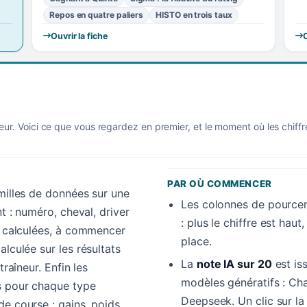
Repos en quatre paliers
HISTO en trois taux
Ouvrir la fiche
O
eur. Voici ce que vous regardez en premier, et le moment où les chiff
PAR OÙ COMMENCER
amilles de données sur une
Les colonnes de pourcen
nt : numéro, cheval, driver
: plus le chiffre est hau
es calculées, à commencer
place.
alculée sur les résultats
La
note IA sur 20
est is
traîneur. Enfin les
modèles génératifs : Cha
s pour chaque type
Deepseek. Un clic sur l
e course : gains, poids,