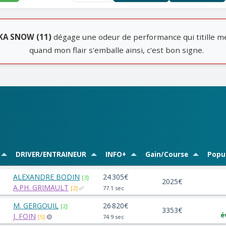
KA SNOW (11)
dégage une odeur de performance qui titille m
quand mon flair s'emballe ainsi, c'est bon signe.
DRIVER/ENTRAINEUR
INFO+
Gain/Course
Popul
ALEXANDRE BODIN
24 305€
[3]
2025€
A.PH. GRIMAULT
[2]
✅
77.1 sec
M. GERGOUIL
26 820€
[2]
3353€
é
J. FOIN
[5]
🟡
74.9 sec