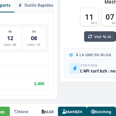
Méth
ports
Outils Rapides
11
07
18 /1
33 
4e
5e
Voir % IA
12
08
cote : 46
cote : 19
À LA UNE DU BLOG
27/07/2026
L'API turf.bzh : n
3,40€
es
Réinit
XLSX
MathBZH
Dutching