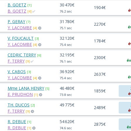
B. GOETZ
30 470€
[1]
1904€
é
B. GOETZ
[4]
✅
76.2 sec
P. GERAY
31 780€
[7]
2270€
é
Y. LACOMBE
[4]
🟡
75.1 sec
V. FOUCAULT
32 120€
[3]
1784€
é
Y. LACOMBE
[4]
🟡
75.4 sec
CEDRIC TERRY
32 195€
[6]
2300€
év
F. TERRY
[9]
✅
76.1 sec
V. CABOS
36 920€
[3]
2637€
é
Y. LACOMBE
[4]
🟡
75.4 sec
Mme LANA HENRY
46 480€
[5]
1859€
é
E. PRUDHON
[1]
🟡
73.8 sec
TH. DUCOS
49 775€
[2]
2489€
é
F. TERRY
[9]
🟡
R. DEBUE
54 620€
[1]
2875€
év
R. DEBUE
[1]
🟡
74.6 sec