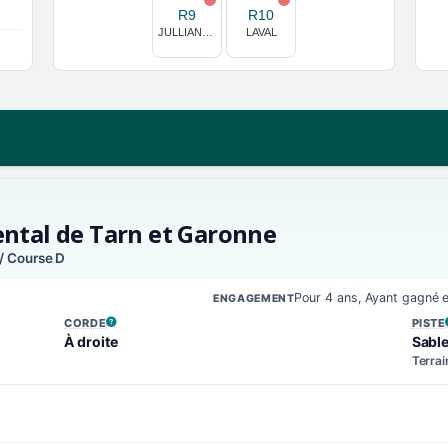
R9
R10
JULLIANGES
LAVAL
ental de Tarn et Garonne
/ Course D
Pour 4 ans, Ayant gagné 
ENGAGEMENT
CORDE
PISTE
, VOIR LA DÉFINITION
, VOIR
À droite
Sabl
Terrai