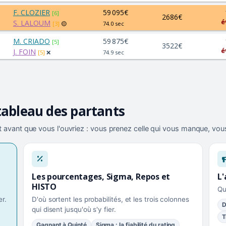
F. CLOZIER
59 095€
[6]
2686€
é
S. LALOUM
[3]
🟡
74.0 sec
M. CRIADO
59 875€
[5]
3522€
é
J. FOIN
[5]
❌
74.9 sec
tableau des partants
 avant que vous l'ouvriez : vous prenez celle qui vous manque, vous
Les pourcentages, Sigma, Repos et
L'
HISTO
Qu
r.
D'où sortent les probabilités, et les trois colonnes
D
qui disent jusqu'où s'y fier.
T
Gagnant à Quinté
Sigma : la fiabilité du rating