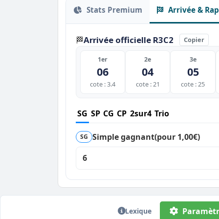
Stats Premium
Arrivée & Rap
Arrivée officielle R3C2
🏁
Copier
1er
2e
3e
06
04
05
cote : 3.4
cote : 21
cote : 25
SG
SP
CG
CP
2sur4
Trio
Simple gagnant
(pour 1,00€)
SG
6
Paramètr
Lexique