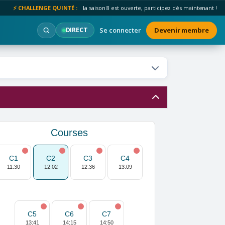
⚡ CHALLENGE QUINTÉ :
la saison 8 est ouverte, participez dès maintenant !
Se connecter
Devenir membre
DIRECT
Courses
C1
C2
C3
C4
11:30
12:02
12:36
13:09
C5
C6
C7
13:41
14:15
14:50