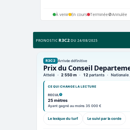
À venir
En cours
Terminée
🚫
Annulée
R3C2
PRONOSTIC
DU 24/08/2025
Arrivée définitive
R3C2
Prix du Conseil Departem
Attelé
2 550 m
12
partants
Nationale 
CE QUI CHANGE LA LECTURE
RECUL
, VOIR LA DÉFINITION
25 mètres
Ayant gagné au moins 35 000 €
Le lexique du turf
Le suivi par la corde