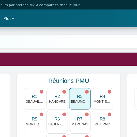
urs par partant, dix IA comparées chaque jour.
Plus
Réunions PMU
R1
R2
R3
R4
DEAUVILLE
HANOVRE
BEAUMONT DE LOMAGNE
MONTIER EN DER
R5
R6
R7
R8
MONT DE MARSAN
BADEN-VIENNE
MARONAS
PALERMO