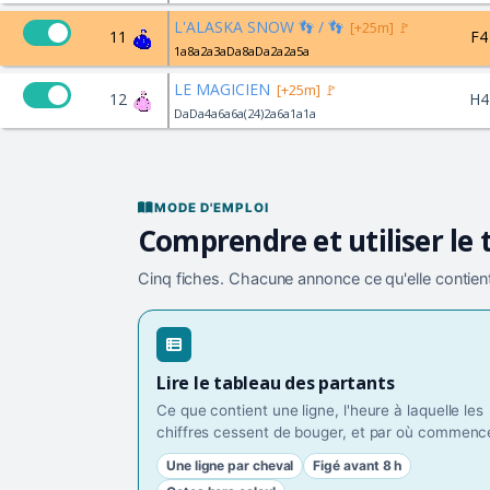
L'ALASKA SNOW 👣 / 👣
[+25m] 🚩
11
F4
1a8a2a3aDa8aDa2a2a5a
LE MAGICIEN
[+25m] 🚩
12
H4
DaDa4a6a6a(24)2a6a1a1a
MODE D'EMPLOI
Comprendre et utiliser le 
Cinq fiches. Chacune annonce ce qu'elle contient
Lire le tableau des partants
Ce que contient une ligne, l'heure à laquelle les
chiffres cessent de bouger, et par où commence
Une ligne par cheval
Figé avant 8 h