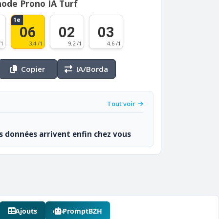
ode Prono IA Turf
1e
06
02
03
/1
3.4 /1
9.2 /1
4.6 /1
Copier
IA/Borda
Tout voir
os données arrivent enfin chez vous
Ajouts
PromptBZH