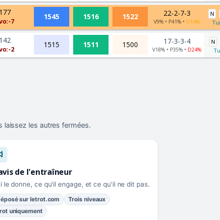
177
22-2-7-3
N
1545
1516
1522
vo:-7
V9% • P41% •
D14%
Tur
142
17-3-3-4
N
1515
1511
1500
vo:-2
V18% • P35% •
D24%
Tu
 laissez les autres fermées.
avis de l'entraîneur
i le donne, ce qu'il engage, et ce qu'il ne dit pas.
éposé sur letrot.com
Trois niveaux
rot uniquement