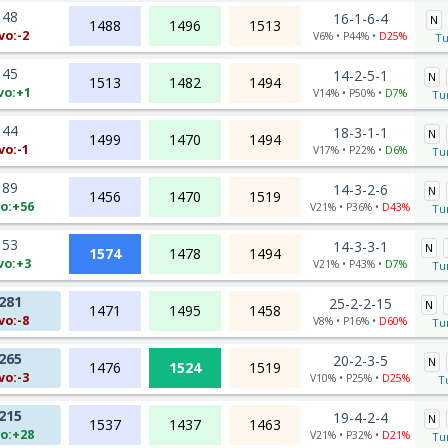
48
16-1-6-4
N
1488
1496
1513
vo:-2
V6% • P44% •
D25%
Tu
45
14-2-5-1
N
1513
1482
1494
vo:+1
V14% • P50% •
D7%
Tur
44
18-3-1-1
N
1499
1470
1494
vo:-1
V17% • P22% •
D6%
Tur
89
14-3-2-6
N
1456
1470
1519
o:+56
V21% • P36% •
D43%
Tur
53
14-3-3-1
N
1574
1478
1494
vo:+3
V21% • P43% •
D7%
Tur
281
25-2-2-15
N
1471
1495
1458
vo:-8
V8% • P16% •
D60%
Tur
265
20-2-3-5
N
1476
1524
1519
vo:-3
V10% • P25% •
D25%
T
215
19-4-2-4
N
1537
1437
1463
o:+28
V21% • P32% •
D21%
Tur