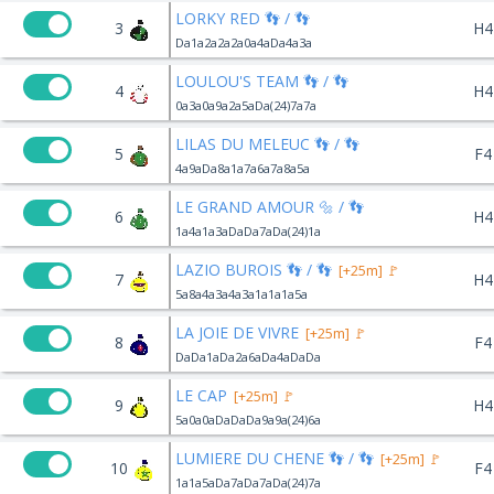
LORKY RED 👣 / 👣
3
H4
Da1a2a2a2a0a4aDa4a3a
LOULOU'S TEAM 👣 / 👣
4
H4
0a3a0a9a2a5aDa(24)7a7a
LILAS DU MELEUC 👣 / 👣
5
F4
4a9aDa8a1a7a6a7a8a5a
LE GRAND AMOUR 🔩 / 👣
6
H4
1a4a1a3aDaDa7aDa(24)1a
LAZIO BUROIS 👣 / 👣
[+25m] 🚩
7
H4
5a8a4a3a4a3a1a1a1a5a
LA JOIE DE VIVRE
[+25m] 🚩
8
F4
DaDa1aDa2a6aDa4aDaDa
LE CAP
[+25m] 🚩
9
H4
5a0a0aDaDaDa9a9a(24)6a
LUMIERE DU CHENE 👣 / 👣
[+25m] 🚩
10
F4
1a1a5aDa7aDa7aDa(24)7a