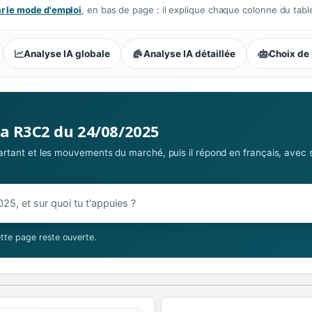
 le mode d'emploi
, en bas de page : il explique chaque colonne du tabl
Analyse IA globale
Analyse IA détaillée
Choix de 
s parieurs : Extrême
la R3C2 du 24/08/2025
 partant et les mouvements du marché, puis il répond en français, avec 
08/2025
tte page reste ouverte.