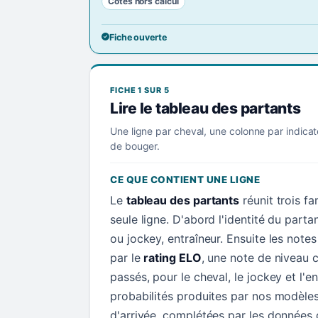
Cotes hors calcul
Fiche ouverte
FICHE 1 SUR 5
Lire le tableau des partants
Une ligne par cheval, une colonne par indicat
de bouger.
CE QUE CONTIENT UNE LIGNE
Le
tableau des partants
réunit trois f
seule ligne. D'abord l'identité du parta
ou jockey, entraîneur. Ensuite les not
par le
rating ELO
, une note de niveau c
passés, pour le cheval, le jockey et l'en
probabilités produites par nos modèle
d'arrivée, complétées par les données d