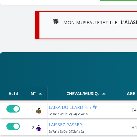
🐕
MON MUSEAU FRÉTILLE !
L'ALAS
Actif
N°
CHEVAL/MUSIQ.
AGE
LAIKA DU LEARD 🔩 / 👣
1
F4
5a1a1a2aDa5a(24)5a7a1a
LAISSEZ PASSER
2
H4
5a7a1a3aDa(24)2a1a2a