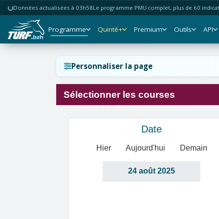
Données actualisées à 03h58
Le programme PMU complet, plus de 60 indicate
Programme
Quinté+
Premium
Outils
API
Réinitialiser l'affichage ?
Personnaliser la page
Sélectionner les courses
Annuler
Réinitialiser
Date
Hier
Aujourd'hui
Demain