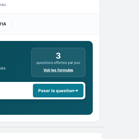
eau.
l'IA
3
questions offertes par jour
ses
Voir les formules
Poser la question