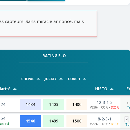
es capteurs. Sans miracle annoncé, mais
RATING ELO
CHEVAL
JOCKEY
COACH
arité
HISTO
E
12-3-1-3
x
24
1484
1403
1400
V25% • P33% •
D25%
T
54
8-2-3-1
N
1546
1489
1500
vo:+4
V25% • P63% •
D13%
Tur