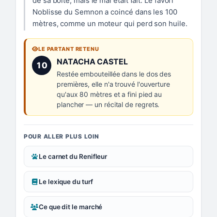
de sa boîte, mais le mal était fait. Le favori
Noblisse du Semnon a coincé dans les 100
mètres, comme un moteur qui perd son huile.
LE PARTANT RETENU
Numéro 10 :
NATACHA CASTEL
10
Restée embouteillée dans le dos des
premières, elle n'a trouvé l'ouverture
qu'aux 80 mètres et a fini pied au
plancher — un récital de regrets.
POUR ALLER PLUS LOIN
Le carnet du Renifleur
Le lexique du turf
Ce que dit le marché