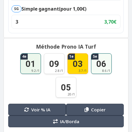
Simple gagnant
(pour 1,00€)
SG
3
3,70€
Méthode Prono IA Turf
4e
1e
5e
01
09
03
06
9.2 /1
2.8 /1
3.7 /1
8.6 /1
05
20 /1
Voir % IA
Copier
IA/Borda