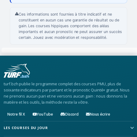
Ces informations sont fournies à titre indicatif et ne
constituent en aucun cas une garantie de résultat ou de
gain. Les courses hippiques comportent des aléas
importants et aucun pronostic ne peut assurer un succès
certain. Jouez avec modération et responsabilité.
turf.bzh publie le programme complet des courses PMU, plus de
soixante indicateurs par partant et le pronostic Quinté+ gratuit. Nous
ne prenons aucun pari et ne versons aucun gain : nous donnons la
matière et les outils, la méthode reste la vôtre.
Notre fil X
YouTube
Discord
Nous écrire
LES COURSES DU JOUR