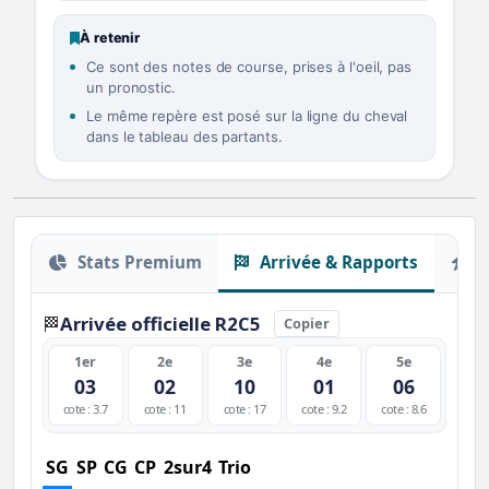
À retenir
Ce sont des notes de course, prises à l'oeil, pas
un pronostic.
Le même repère est posé sur la ligne du cheval
dans le tableau des partants.
Stats Premium
Arrivée & Rapports
O
Arrivée officielle R2C5
🏁
Copier
1er
2e
3e
4e
5e
03
02
10
01
06
cote : 3.7
cote : 11
cote : 17
cote : 9.2
cote : 8.6
SG
SP
CG
CP
2sur4
Trio