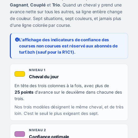
Gagnant
,
Couplé
et
Trio
. Quand un cheval y prend une
avance nette sur tous les autres, sa ligne entière change
de couleur. Sept situations, sept couleurs, et jamais plus
d'une ligne colorée par course.
L'affichage des indicateurs de confiance des
courses non courues est réservé aux abonnés de
turf.bzh (sauf pour la R1C1).
Les sept niveaux de confiance, du plus exigeant au moins exigea
NIVEAU
NIVEAU 1
, couleur jaune or
Cheval du jour
QUAND LA LIGNE PREND CETTE COULEUR
En tête des trois colonnes à la fois, avec plus de
CE QUE CELA VOUS DIT
25 points
d'avance sur le deuxième dans chacune des
trois.
Nos trois modèles désignent le même cheval, et de très
loin. C'est le seuil le plus exigeant des sept.
NIVEAU 2
, couleur mauve
Confiance optimale