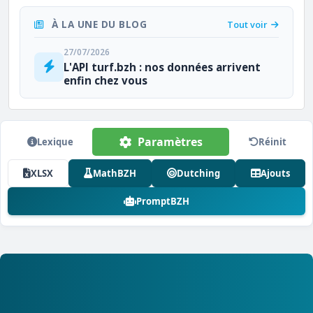
À LA UNE DU BLOG
Tout voir
27/07/2026
L'API turf.bzh : nos données arrivent
enfin chez vous
Paramètres
Lexique
Réinit
XLSX
MathBZH
Dutching
Ajouts
PromptBZH