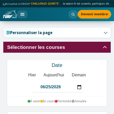
Actualisé à 04h04
⚡ CHALLENGE QUINTÉ :
la saison 8 est ouverte, participez dès maintenant !
Devenir membre
Réinitialiser l'affichage ?
Personnaliser la page
Sélectionner les courses
Annuler
Réinitialiser
Date
Hier
Aujourd'hui
Demain
🚫
À venir
En cours
Terminée
Annulée