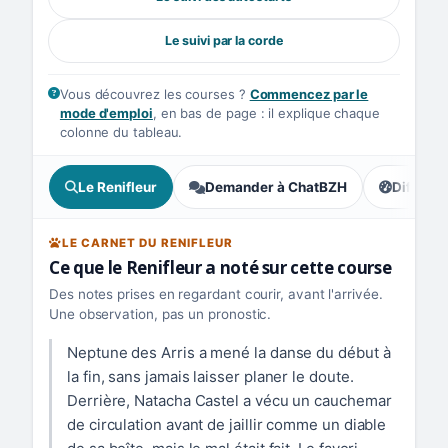
Le suivi par la corde
Vous découvrez les courses ?
Commencez par le
mode d'emploi
, en bas de page : il explique chaque
colonne du tableau.
Le Renifleur
Demander à ChatBZH
Difficult
, tendance
LE CARNET DU RENIFLEUR
Ce que le Renifleur a noté sur cette course
Des notes prises en regardant courir, avant l'arrivée.
Une observation, pas un pronostic.
Neptune des Arris a mené la danse du début à
la fin, sans jamais laisser planer le doute.
Derrière, Natacha Castel a vécu un cauchemar
de circulation avant de jaillir comme un diable