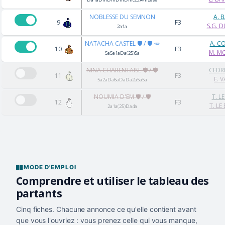
NOBLESSE DU SEMNON
A. 
9
F3
S.G. 
2a1a
NATACHA CASTEL 🛡️ / 🛡️ 🥕
A. C
10
F3
M. M
5a5a1aDa(25)5a
NINA CHARENTAISE 🛡️ / 🛡️
CEDR
11
F3
E. 
5a2aDa6aDaDa2a5a5a
NOUMIA D'EM 🛡️ / 🛡️
T. L
12
F3
T. LE
2a1a(25)Da4a
MODE D'EMPLOI
Comprendre et utiliser le tableau des
partants
Cinq fiches. Chacune annonce ce qu'elle contient avant
que vous l'ouvriez : vous prenez celle qui vous manque,