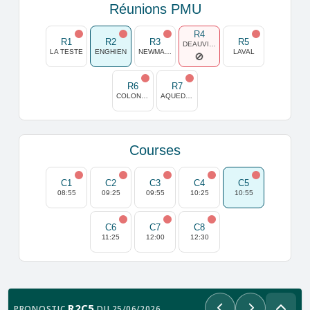
Réunions PMU
R4
R1
R2
R3
R5
DEAUVILLE
LA TESTE
ENGHIEN
NEWMARKET JULY
LAVAL
R6
R7
COLONIAL DOWNS USA
AQUEDUCT
Courses
C1
C2
C3
C4
C5
08:55
09:25
09:55
10:25
10:55
C6
C7
C8
11:25
12:00
12:30
R2C5
PRONOSTIC
DU 25/06/2026