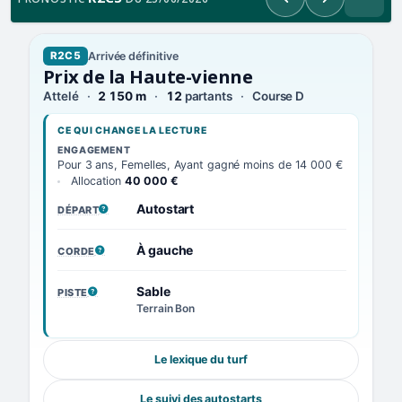
Précédent
Suivant
Arrivée définitive
R2C5
Prix de la Haute-vienne
Attelé
2 150 m
12
partants
Course D
CE QUI CHANGE LA LECTURE
ENGAGEMENT
Pour 3 ans, Femelles, Ayant gagné moins de 14 000 €
Allocation
40 000 €
Autostart
DÉPART
, VOIR LA DÉFINITION
À gauche
CORDE
, VOIR LA DÉFINITION
Sable
PISTE
, VOIR LA DÉFINITION
Terrain Bon
Le lexique du turf
Le suivi des autostarts