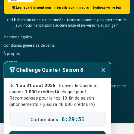
🔞 Les jeux d'argent sont interdits aux mineurs ·
Évaluez votre jeu
turf.bzh est un éditeur de données. Nous ne sommes pas opérateur de
jeux, nous n'encaissons aucune mise et ne versons aucun gain.
Mentions légales
Conditions générales de vente
À propos
Contact
×
🏆 Challenge Quinte+ Saison 8
Confidentialité
Résilier mon abonnement
Du
1 au 31 août 2026
: trouvez le Quinté et
© 2020-2026
TURF.bzh
, analyses hippiques, classement ELO et intelligence
artificielle.
gagnez
1 000 crédits IA
chaque jour !
Site indépendant, sans lien avec le PMU. Jeu interdit aux mineurs.
Récompenses pour le top 10 fin de saison
(abonnements + jusqu'a 40 000 crédits IA).
8:29:50
Cloture dans :