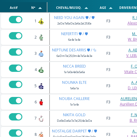
Actif
N°
CHEVAL/MUSIQ.
AGE
DRIVER/EN
NEED YOU AGAIN 🛡️ / 🛡️
R.
1
F3
Alexi
2aDa7a8aDa2a6a2a(25)0a
NEFERTITI 🛡️ / 🛡️
M.
2
F3
W. B
6a4a1a4a
NEPTUNE DES ARRIS 🛡️ / 🔩
A. A
3
F3
V. LE
6aDm7a(25)3m4a7a5a4a3a
NICCA BREED
F. 
4
F3
Vitale
1a1a0a4a0a5a6a
NOUNKA ELTE
A.
5
F3
D. L
1a6a1a
NOUBA CAILLERIE
AURELIE
6
F3
Aurélien
1a1a4a
NIKITA GOLD
F. 
7
F3
B. 
Da9aDa6a7a7a(25)4a3aDa
NOSTALGIE DAIRPET 🛡️ / 🛡️
A.
8
F3
L. BA
Da1aDmDmDmDm(25)4m2a9a