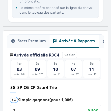
un pronostic.
Le même repère est posé sur la ligne du cheval
dans le tableau des partants.
Stats Premium
Arrivée & Rapports
O
Arrivée officielle R3C4
🏁
Copier
1er
2e
3e
4e
5e
03
09
10
07
11
cote : 9.8
cote : 2.7
cote : 11
cote : 37
cote : 17
SG
SP
CG
CP
2sur4
Trio
Simple gagnant
(pour 1,00€)
SG
3
9,80€