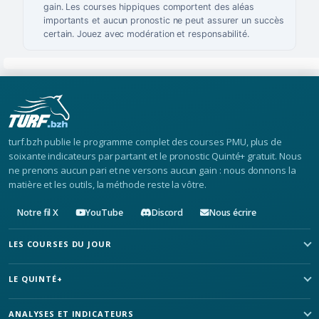
gain. Les courses hippiques comportent des aléas
importants et aucun pronostic ne peut assurer un succès
certain. Jouez avec modération et responsabilité.
turf.bzh publie le programme complet des courses PMU, plus de
soixante indicateurs par partant et le pronostic Quinté+ gratuit. Nous
ne prenons aucun pari et ne versons aucun gain : nous donnons la
matière et les outils, la méthode reste la vôtre.
Notre fil X
YouTube
Discord
Nous écrire
LES COURSES DU JOUR
LE QUINTÉ+
ANALYSES ET INDICATEURS