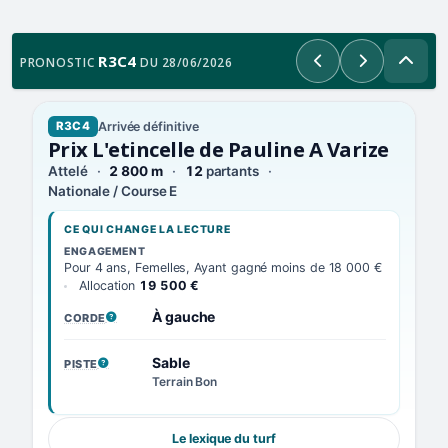
R3C4
PRONOSTIC
DU 28/06/2026
Précédent
Suivant
Arrivée définitive
R3C4
Prix L'etincelle de Pauline A Varize
Attelé
2 800 m
12
partants
Nationale / Course E
CE QUI CHANGE LA LECTURE
ENGAGEMENT
Pour 4 ans, Femelles, Ayant gagné moins de 18 000 €
Allocation
19 500 €
À gauche
CORDE
, VOIR LA DÉFINITION
Sable
PISTE
, VOIR LA DÉFINITION
Terrain Bon
Le lexique du turf