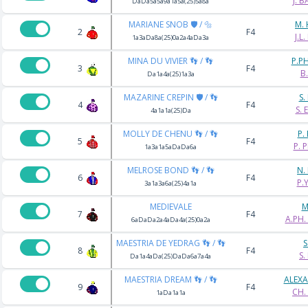
J. 
DaDa5a5a9a1a5a(25)5a8a
MARIANE SNOB 🛡️ / 🔩
M.
2
F4
J.L
1a3aDa8a(25)0a2a4aDa3a
MINA DU VIVIER 👣 / 👣
P.P
3
F4
B
Da1a4a(25)1a3a
MAZARINE CREPIN 🛡️ / 👣
S.
4
F4
S.
4a1a1a(25)Da
MOLLY DE CHENU 👣 / 👣
P.
5
F4
P. 
1a3a1a5aDaDa6a
MELROSE BOND 👣 / 👣
N.
6
F4
P.
3a1a3a6a(25)4a1a
MEDIEVALE
M
7
F4
A.PH.
6aDaDa2a4aDa4a(25)0a2a
MAESTRIA DE YEDRAG 👣 / 👣
S
8
F4
S.
Da1a4aDa(25)DaDa6a7a4a
MAESTRIA DREAM 👣 / 👣
ALEX
9
F4
CH.
1aDa1a1a