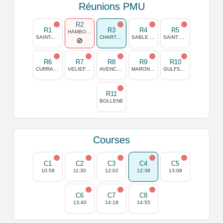
Réunions PMU
R2
R1
R3
R4
R5
HAMBOURG HORN
SAINT-CLOUD
CHARTRES
SABLE SUR SARTHE
SAINT GALMIER
R6
R7
R8
R9
R10
CURRAGH
VELIEFENDI
AVENCHES
MARONAS
GULFSTREAM PARK
R11
BOLLENE
Courses
C1
C2
C3
C4
C5
10:58
11:30
12:02
12:38
13:08
C6
C7
C8
13:40
14:18
14:55