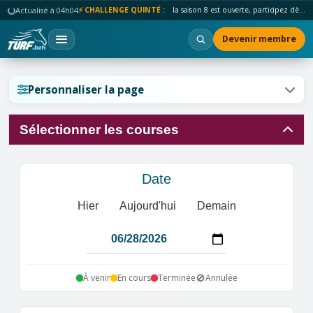
Actualisé à 04h04
⚡ CHALLENGE QUINTÉ :
la saison 8 est ouverte, participez dès maintenant !
Devenir membre
Réinitialiser l'affichage ?
Personnaliser la page
Sélectionner les courses
Annuler
Réinitialiser
Date
Hier
Aujourd'hui
Demain
🚫
À venir
En cours
Terminée
Annulée