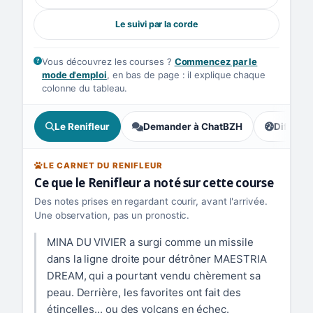
Le suivi par la corde
Vous découvrez les courses ?
Commencez par le
mode d'emploi
, en bas de page : il explique chaque
colonne du tableau.
Le Renifleur
Demander à ChatBZH
Difficult
, tendance
LE CARNET DU RENIFLEUR
Ce que le Renifleur a noté sur cette course
Des notes prises en regardant courir, avant l'arrivée.
Une observation, pas un pronostic.
MINA DU VIVIER a surgi comme un missile
dans la ligne droite pour détrôner MAESTRIA
DREAM, qui a pourtant vendu chèrement sa
peau. Derrière, les favorites ont fait des
étincelles... ou des volcans en échec.