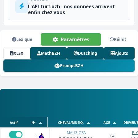
L'API turf.bzh : nos données arrivent
enfin chez vous
Paramètres
Lexique
Réinit
XLSX
MathBZH
Dutching
Ajouts
PromptBZH
Actif
N°
CHEVAL/MUSIQ.
AGE
DRIVER/
MALIZIOSA
P. 
1
F4