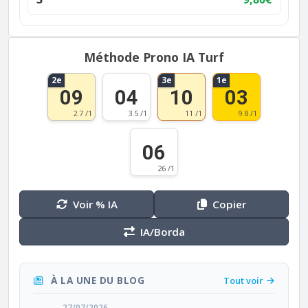
Méthode Prono IA Turf
2e
3e
1e
09
04
10
03
2.7 /1
3.5 /1
11 /1
9.8 /1
06
26 /1
Voir % IA
Copier
IA/Borda
À LA UNE DU BLOG
Tout voir
27/07/2026