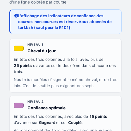
d'une ligne colorée par course.
L'affichage des indicateurs de confiance des
courses non courues est réservé aux abonnés de
turf.bzh (sauf pour la R1C1).
Les sept niveaux de confiance, du plus exigeant au moins exigea
NIVEAU
NIVEAU 1
, couleur jaune or
Cheval du jour
QUAND LA LIGNE PREND CETTE COULEUR
En tête des trois colonnes à la fois, avec plus de
CE QUE CELA VOUS DIT
25 points
d'avance sur le deuxième dans chacune des
trois.
Nos trois modèles désignent le même cheval, et de très
loin. C'est le seuil le plus exigeant des sept.
NIVEAU 2
, couleur mauve
Confiance optimale
En tête des trois colonnes, avec plus de
18 points
d'avance sur
Gagnant
et sur
Couplé
.
Accord complet des trois modèles, avec une avance