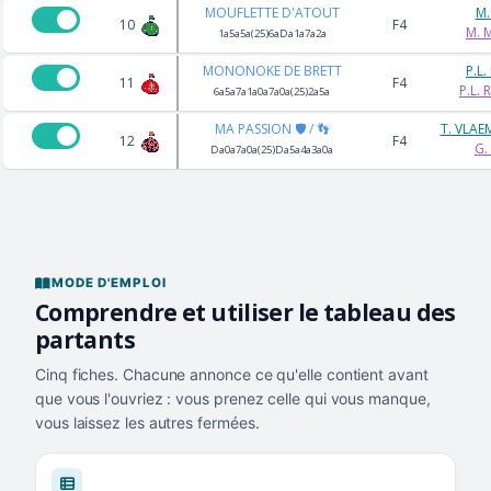
MOUFLETTE D'ATOUT
M.
10
F4
M.
1a5a5a(25)6aDa1a7a2a
MONONOKE DE BRETT
P.L
11
F4
P.L.
6a5a7a1a0a7a0a(25)2a5a
MA PASSION 🛡️ / 👣
T. VLA
12
F4
G.
Da0a7a0a(25)Da5a4a3a0a
MODE D'EMPLOI
Comprendre et utiliser le tableau des
partants
Cinq fiches. Chacune annonce ce qu'elle contient avant
que vous l'ouvriez : vous prenez celle qui vous manque,
vous laissez les autres fermées.