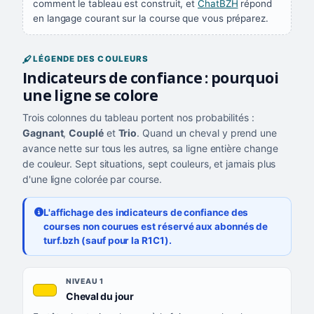
comment le tableau est construit, et
ChatBZH
répond
en langage courant sur la course que vous préparez.
LÉGENDE DES COULEURS
Indicateurs de confiance : pourquoi
une ligne se colore
Trois colonnes du tableau portent nos probabilités :
Gagnant
,
Couplé
et
Trio
. Quand un cheval y prend une
avance nette sur tous les autres, sa ligne entière change
de couleur. Sept situations, sept couleurs, et jamais plus
d'une ligne colorée par course.
L'affichage des indicateurs de confiance des
courses non courues est réservé aux abonnés de
turf.bzh (sauf pour la R1C1).
Les sept niveaux de confiance, du plus exigeant au moins exigea
NIVEAU
NIVEAU 1
, couleur jaune or
Cheval du jour
QUAND LA LIGNE PREND CETTE COULEUR