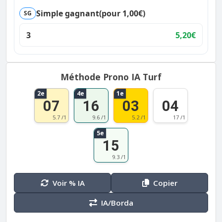
Simple gagnant
(pour 1,00€)
SG
3
5,20€
Méthode Prono IA Turf
2e
4e
1e
07
16
03
04
5.7 /1
9.6 /1
5.2 /1
17 /1
5e
15
9.3 /1
Voir % IA
Copier
IA/Borda