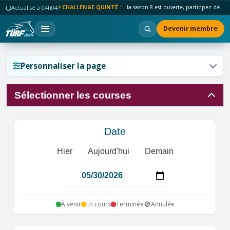
Actualisé à 04h04
⚡ CHALLENGE QUINTÉ :
la saison 8 est ouverte, participez dès maintenant !
Devenir membre
Réinitialiser l'affichage ?
Personnaliser la page
Sélectionner les courses
Annuler
Réinitialiser
Date
Hier
Aujourd'hui
Demain
🚫
À venir
En cours
Terminée
Annulée