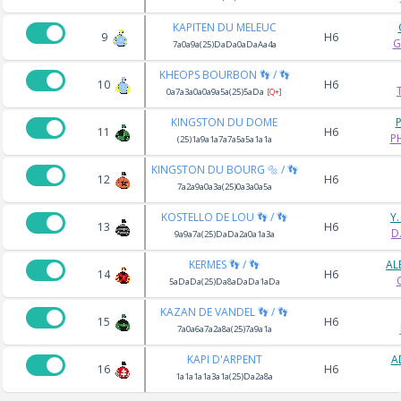
KAPITEN DU MELEUC
9
H6
G
7a0a9a(25)DaDa0aDaAa4a
KHEOPS BOURBON 👣 / 👣
10
H6
0a7a3a0a0a9a5a(25)5aDa
[Q+]
KINGSTON DU DOME
11
H6
P
(25)1a9a1a7a7a5a5a1a1a
KINGSTON DU BOURG 🔩 / 👣
12
H6
7a2a9a0a3a(25)0a3a0a5a
KOSTELLO DE LOU 👣 / 👣
Y
13
H6
D
9a9a7a(25)DaDa2a0a1a3a
KERMES 👣 / 👣
AL
14
H6
5aDaDa(25)Da8aDaDa1aDa
KAZAN DE VANDEL 👣 / 👣
15
H6
7a0a6a7a2a8a(25)7a9a1a
KAPI D'ARPENT
A
16
H6
1a1a1a1a3a1a(25)Da2a8a