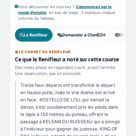
Vous découvrez les courses ?
Commencez par le
mode d'emploi
, en bas de page : il explique chaque
colonne du tableau.
Le Renifleur
Demander à ChatBZH
Difficult
, tendance
LE CARNET DU RENIFLEUR
Ce que le Renifleur a noté sur cette course
Des notes prises en regardant courir, avant l'arrivée.
Une observation, pas un pronostic.
Treize faux départs ont transformé le départ
en fausse piste, mais le vrai drame est arrivé
en face : KOSTELLO DE LOU, qui menait la
danse, s'est soudainement pris les pieds dans
le tapis à 150 mètres du poteau, offrant le
passage à KELSAM DU RUISSEAU qui a plongé
à l'intérieur pour gagner de justesse. KING OF