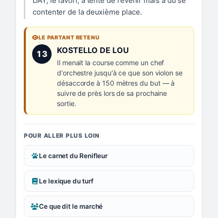
DAY, le favori, a tenté de revenir mais a dû se
contenter de la deuxième place.
LE PARTANT RETENU
Numéro 13 :
KOSTELLO DE LOU
13
Il menait la course comme un chef
d'orchestre jusqu'à ce que son violon se
désaccorde à 150 mètres du but — à
suivre de près lors de sa prochaine
sortie.
POUR ALLER PLUS LOIN
Le carnet du Renifleur
Le lexique du turf
Ce que dit le marché