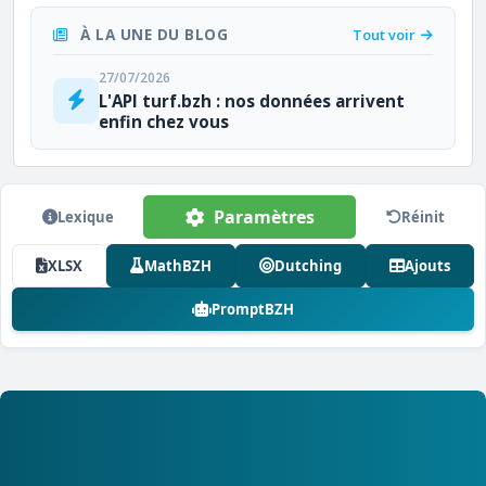
À LA UNE DU BLOG
Tout voir
27/07/2026
L'API turf.bzh : nos données arrivent
enfin chez vous
Paramètres
Lexique
Réinit
XLSX
MathBZH
Dutching
Ajouts
PromptBZH