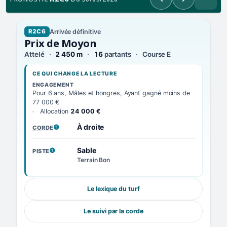
Précédent
Suivant
Arrivée définitive
R2C6
Prix de Moyon
Attelé
2 450 m
16
partants
Course E
CE QUI CHANGE LA LECTURE
ENGAGEMENT
Pour 6 ans, Mâles et hongres, Ayant gagné moins de
77 000 €
Allocation
24 000 €
À droite
CORDE
, VOIR LA DÉFINITION
Sable
PISTE
, VOIR LA DÉFINITION
Terrain Bon
Le lexique du turf
Le suivi par la corde