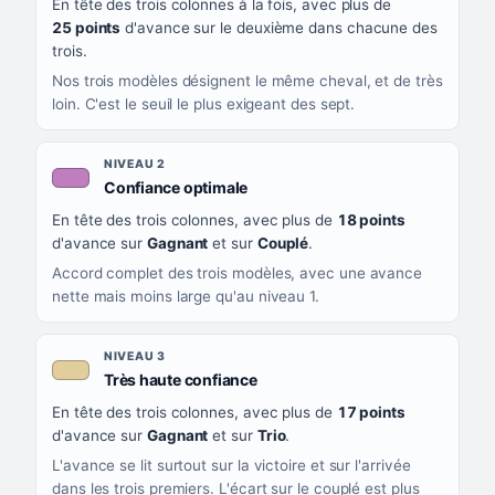
En tête des trois colonnes à la fois, avec plus de
CE QUE CELA VOUS DIT
25 points
d'avance sur le deuxième dans chacune des
trois.
Nos trois modèles désignent le même cheval, et de très
loin. C'est le seuil le plus exigeant des sept.
NIVEAU 2
, couleur mauve
Confiance optimale
En tête des trois colonnes, avec plus de
18 points
d'avance sur
Gagnant
et sur
Couplé
.
Accord complet des trois modèles, avec une avance
nette mais moins large qu'au niveau 1.
NIVEAU 3
, couleur beige
Très haute confiance
En tête des trois colonnes, avec plus de
17 points
d'avance sur
Gagnant
et sur
Trio
.
L'avance se lit surtout sur la victoire et sur l'arrivée
dans les trois premiers. L'écart sur le couplé est plus