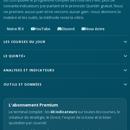
turf.bzh publie le programme complet des courses PMU, plus de
soixante indicateurs par partant et le pronostic Quinté+ gratuit. Nous
ne prenons aucun pari et ne versons aucun gain : nous donnons la
matière et les outils, la méthode reste la vôtre.
Notre fil X
YouTube
Discord
Nous écrire
LES COURSES DU JOUR
LE QUINTÉ+
ANALYSES ET INDICATEURS
OUTILS ET DONNÉES
L'abonnement Premium
Le terminal complet : les
60 indicateurs
sur toutes les courses, le
créateur de stratégie, le Direct, l'export de la base et le bilan
quotidien par courriel.