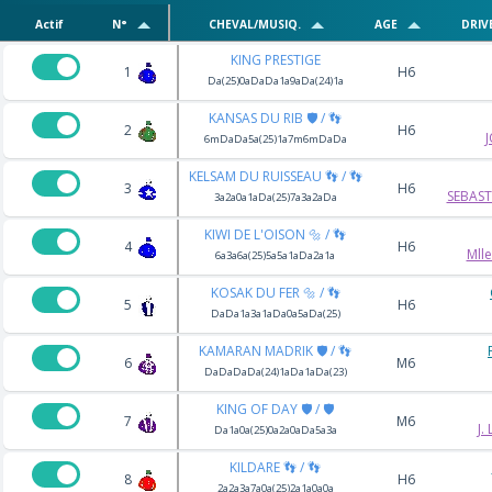
Actif
N°
CHEVAL/MUSIQ.
AGE
DRIV
KING PRESTIGE
1
H6
Da(25)0aDaDa1a9aDa(24)1a
KANSAS DU RIB 🛡️ / 👣
2
H6
6mDaDa5a(25)1a7m6mDaDa
KELSAM DU RUISSEAU 👣 / 👣
3
H6
SEBAST
3a2a0a1aDa(25)7a3a2aDa
KIWI DE L'OISON 🔩 / 👣
4
H6
Mll
6a3a6a(25)5a5a1aDa2a1a
KOSAK DU FER 🔩 / 👣
5
H6
DaDa1a3a1aDa0a5aDa(25)
KAMARAN MADRIK 🛡️ / 👣
6
M6
DaDaDaDa(24)1aDa1aDa(23)
KING OF DAY 🛡️ / 🛡️
7
M6
J.
Da1a0a(25)0a2a0aDa5a3a
KILDARE 👣 / 👣
8
H6
2a2a3a7a0a(25)2a1a0a0a