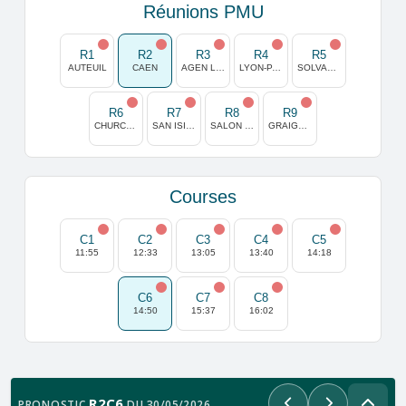
Réunions PMU
R1
R2
R3
R4
R5
AUTEUIL
CAEN
AGEN LA GARENNE
LYON-PARILLY
SOLVALLA
R6
R7
R8
R9
CHURCHILL DOWNS
SAN ISIDRO
SALON DE PROVENCE
GRAIGNES
Courses
C1
C2
C3
C4
C5
11:55
12:33
13:05
13:40
14:18
C6
C7
C8
14:50
15:37
16:02
R2C6
PRONOSTIC
DU 30/05/2026