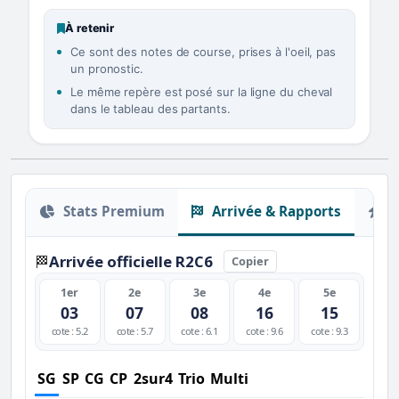
À retenir
Ce sont des notes de course, prises à l'oeil, pas
un pronostic.
Le même repère est posé sur la ligne du cheval
dans le tableau des partants.
Stats Premium
Arrivée & Rapports
O
Arrivée officielle R2C6
🏁
Copier
1er
2e
3e
4e
5e
03
07
08
16
15
cote : 5.2
cote : 5.7
cote : 6.1
cote : 9.6
cote : 9.3
SG
SP
CG
CP
2sur4
Trio
Multi